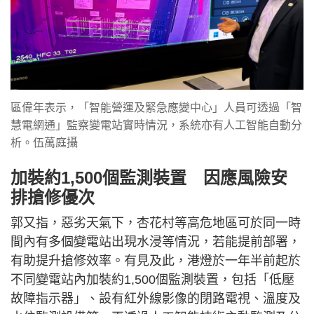
區偉年表示，「智能營運及緊急應變中心」人員可透過「智
慧電網通」監察變電站實時情況，系統亦有人工智能自動分
析。伍萬庭攝
加裝約1,500個監測裝置 因應風險安
排搶修優次
郭又指，惡劣天氣下，杏花村等高危地區可於同一時
間內有多個變電站出現水浸等情況，若能提前部署，
有助提升搶修效率。有見及此，港燈於一年半前起於
不同變電站內加裝約1,500個監測裝置，包括「低壓
故障指示器」、設有紅外線影像的閉路電視、溫度及