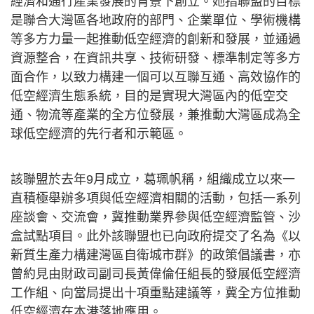
經濟和通行產業發展的背景下創立。她指聯盟的目標
是聯合大灣區各地政府的部門、企業單位、學術機構
等多方力量一起推動低空經濟的創新和發展，並通過
資源整合，在資訊共享、技術研發、標準制定等多方
面合作，以致力構建一個可以互聯互通、高效協作的
低空經濟生態系統，目的是實現大灣區內的低空交
通、物流等產業的全方位發展，兼推動大灣區成為全
球低空經濟的先行者和示範區。
該聯盟於去年9月成立，葛珮帆稱，組織成立以來一
直積極舉辦多項與低空經濟相關的活動，包括一系列
座談會、交流會，冀推動業界參與低空經濟監管、沙
盒試點項目。此外該聯盟也已向政府提交了名為《以
新質生產力構建灣區自衛城市群》的政策倡議書，亦
曾約見由財政司副司長黃偉倫任組長的發展低空經濟
工作組、向當局提出十項重點建議等，冀全方位推動
低空經濟在本港落地應用。