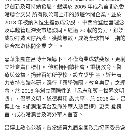
步創新及可持續發展。銀娛於 2005 年成為首間於香
港聯合交易 所有限公司上市的旅遊休閒企業，並於
2013 年被納入恒生指數成份股， 中西合璧經營理念
及卓越管理深受市場認同。經過 20 載的努力，銀娛
成功打造國際品牌，獲獎無數，成為全球首屈一指的
綜合旅遊休閒企業 之一。
嘉華集團在呂博士領導下，不僅商業成就斐然，更樹
立社會責任標杆。 他堅持回饋社會，重視教育、醫
療與公益，捐建百餘所學校，設立獎學 金，近年着
力支持高端科研，踐行「興學強國，教育惠民」之理
念，於 2015 年創立國際性的「呂志和獎－世界文明
獎」，倡導文明、道德與和 諧共享。於 2016 年，呂
博士在《胡潤港澳台及海外華人慈善榜》更榮 登榜
首，成為港澳台及海外華人首善。
呂博士熱心公務，曾當選第九屆全國政治協商委員會