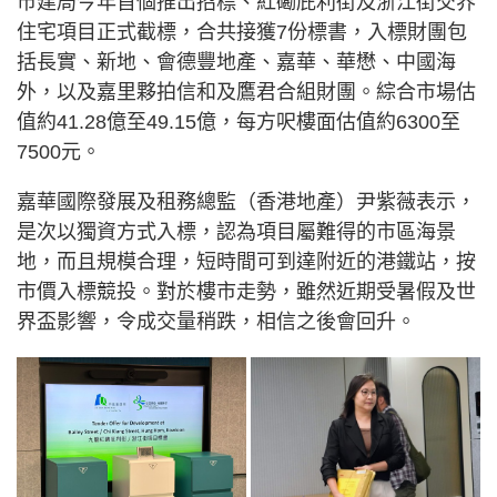
市建局今年首個推出招標、紅磡庇利街及浙江街交界
住宅項目正式截標，合共接獲7份標書，入標財團包
括長實、新地、會德豐地產、嘉華、華懋、中國海
外，以及嘉里夥拍信和及鷹君合組財團。綜合市場估
值約41.28億至49.15億，每方呎樓面估值約6300至
7500元。
嘉華國際發展及租務總監（香港地產）尹紫薇表示，
是次以獨資方式入標，認為項目屬難得的市區海景
地，而且規模合理，短時間可到達附近的港鐵站，按
市價入標競投。對於樓市走勢，雖然近期受暑假及世
界盃影響，令成交量稍跌，相信之後會回升。