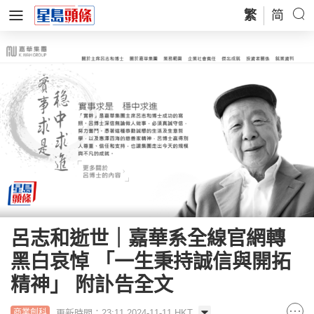
繁
简
呂志和逝世｜嘉華系全線官網轉
黑白哀悼 「一生秉持誠信與開拓
精神」 附訃告全文
更新時間：23:11 2024-11-11 HKT
商業創科