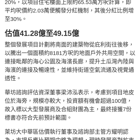
20%，以項目住宅樓面上限約65.53萬方呎計算，即
平均呎價約2.03萬便觸發分紅機制，其後分紅比例增
至30%。
估值41.28億至49.15億
整個發展項目計劃將南面的建築物從庇利街往後移，
以騰出一個面積約8181方呎的地面戶外共用空間，以
連接毗鄰的海心公園及海濱長廊，提升土瓜灣內陸與
海濱的連接及暢達性，並維持街道空氣流通及視覺通
透性。
華坊諮詢評估資深董事梁沛泓表示，考慮到項目地皮
位於海旁，規模亦較大，投資額有機會超過100億，
故入標以大型發展商及合組財團為主，最終接獲7份
標書亦符合先前預計範圍。
萊坊大中華區估價執行董事及諮詢部主管方耀明認