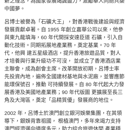
新之理念，為國家發展竭誠盡力，激勵華人同胞共築
中國夢。
呂博士被譽為「石礦大王」，對香港戰後建設與經濟
發展貢獻卓著。自 1955 年創立嘉華公司以來，他參
與東九龍填海，60 年代開採安達臣道 石礦，引入自
動化技術。同期拓展地產業務，奠定基業。70 年
代，他興 建五星級酒店，提升香港旅遊品質，對人
才培養與行業升級功不可沒， 並成立了香港酒店業
主聯會，成為創會主席。改革開放初期，呂博士率
先投資內地，遍佈全國建材基地與水泥廠，並響應節
能環保號召，推動 可持續發展。自 80 年代起大力發
展香港及美國地產業務；90 年代版圖 更擴展至長三
角及大灣區，奠定「品精質優」發展商的地位。
2002 年，呂博士於澳門創立銀河娛樂集團，在其領
導下，銀娛背靠祖國， 根植澳門，多年來竭力支持
澳門經濟邁向適度多元，助力綜合旅遊休閒 產業穩