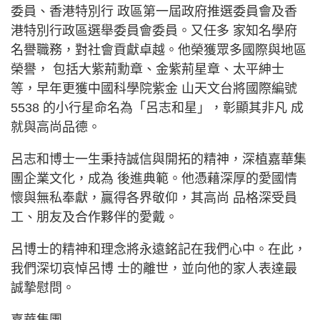
委員、香港特別行 政區第一屆政府推選委員會及香
港特別行政區選舉委員會委員。又任多 家知名學府
名譽職務，對社會貢獻卓越。他榮獲眾多國際與地區
榮譽， 包括大紫荊勳章、金紫荊星章、太平紳士
等，早年更獲中國科學院紫金 山天文台將國際編號
5538 的小行星命名為「呂志和星」，彰顯其非凡 成
就與高尚品德。
呂志和博士一生秉持誠信與開拓的精神，深植嘉華集
團企業文化，成為 後進典範。他憑藉深厚的愛國情
懷與無私奉獻，贏得各界敬仰，其高尚 品格深受員
工、朋友及合作夥伴的愛戴。
呂博士的精神和理念將永遠銘記在我們心中。在此，
我們深切哀悼呂博 士的離世，並向他的家人表達最
誠摯慰問。