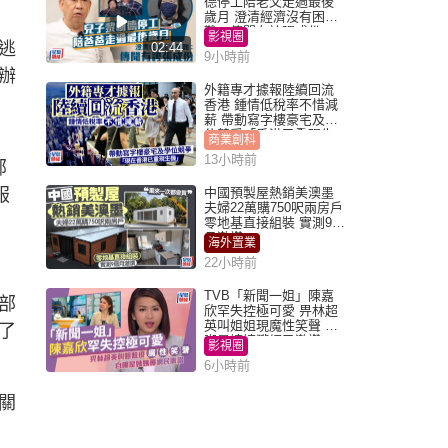
德停工陪老父走過最後
歲月 澄清經濟沒有困
難：傳聞有誇張成份
影視圈
逃
02:44
9小時前
辦
外籍專才據報陸續回流
香港 鍾情低稅率不惜減
薪 帶動寫字樓豪宅及學
位競爭「香港已重現生
商業創科
機」
13小時前
部
服
中國預製屋熱銷美澳墨
夫婦22萬購750呎兩房戶
零地基直接組裝 實測9個
月激讚
海外置業
22小時前
TVB「新聞一姐」陳嘉
部
欣罕失控極可愛 畀林超
英叫姐姐現魔性笑聲 自
了
嘲是姨姨獲網民激讚
影視圈
6小時前
關