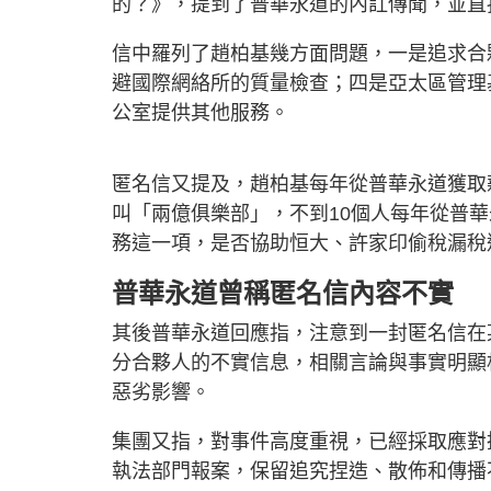
的？》，提到了普華永道的內訌傳聞，並直
信中羅列了趙柏基幾方面問題，一是追求合
避國際網絡所的質量檢查；四是亞太區管理
公室提供其他服務。
匿名信又提及，趙柏基每年從普華永道獲取薪
叫「兩億俱樂部」，不到10個人每年從普
務這一項，是否協助恒大、許家印偷稅漏稅
普華永道曾稱匿名信內容不實
其後普華永道回應指，注意到一封匿名信在
分合夥人的不實信息，相關言論與事實明顯
惡劣影響。
集團又指，對事件高度重視，已經採取應對
執法部門報案，保留追究捏造、散佈和傳播