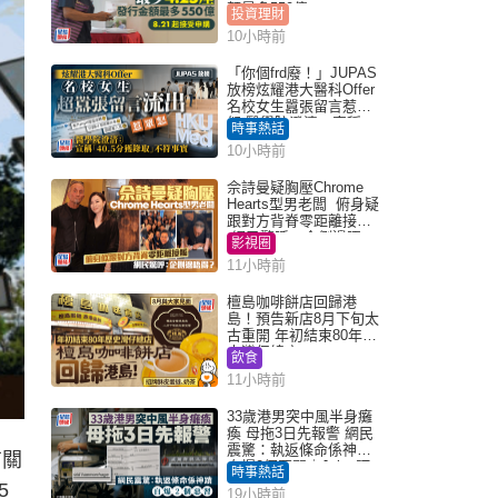
額最多550億
投資理財
10小時前
「你個frd廢！」JUPAS
放榜炫耀港大醫科Offer
名校女生囂張留言惹眾
怒 醫學院澄清：宣稱
時事熱話
「40.5分獲錄取」不符事
10小時前
實｜Juicy叮
佘詩曼疑胸壓Chrome
Hearts型男老闆 俯身疑
跟對方背脊零距離接觸
網民驚呼：企側邊唔
影視圈
得？
11小時前
檀島咖啡餅店回歸港
島！預告新店8月下旬太
古重開 年初結束80年歷
史灣仔總店
飲食
11小時前
33歲港男突中風半身癱
瘓 母拖3日先報警 網民
震驚：執返條命係神蹟
有關
自爆2個惡習｜Juicy叮
時事熱話
5
19小時前