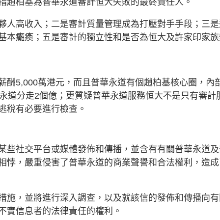
指趙柏基為普華永道審計恒大失敗的最終責任人。
夥人高收入；二是審計質量管理成為打壓對手手段；三是
基本癱瘓；五是審計的獨立性和是否為恒大及許家印家族
酬5,000萬港元，而且普華永道有個趙柏基核心圈，內
華永道分走2個億；更質疑普華永道服務恒大不是只有審計
逃稅有必要進行檢查。
某些社交平台或媒體發佈和傳播，並含有有關普華永道及
相悖，嚴重侵害了普華永道的商業聲譽和合法權利，造成
措施，並將進行深入調查，以及就該信的發佈和傳播向有
不實信息者的法律責任的權利。