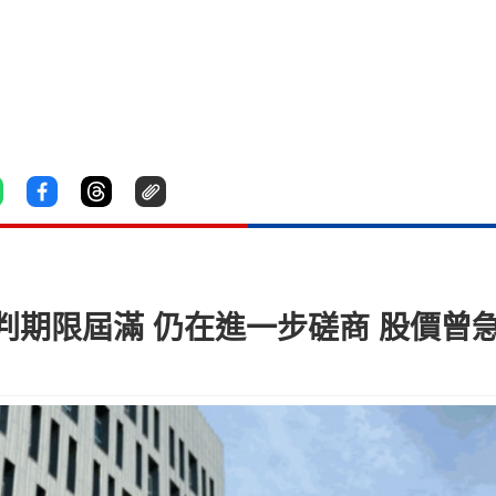
期限屆滿 仍在進一步磋商 股價曾急