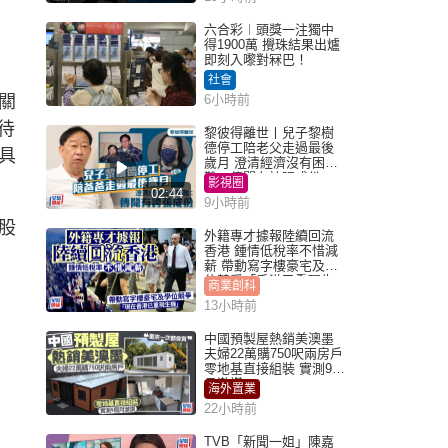
六合彩︱頭獎一注獨中
得1900萬 攪珠結果出爐
即刻入嚟對冧巴！
社會
關
6小時前
待
黎彼得離世丨兒子黎樹
德停工陪老父走過最後
具
歲月 澄清經濟沒有困
難：傳聞有誇張成份
影視圈
02:44
9小時前
股
外籍專才據報陸續回流
香港 鍾情低稅率不惜減
薪 帶動寫字樓豪宅及學
位競爭「香港已重現生
商業創科
機」
13小時前
中國預製屋熱銷美澳墨
夫婦22萬購750呎兩房戶
零地基直接組裝 實測9個
月激讚
海外置業
22小時前
TVB「新聞一姐」陳嘉