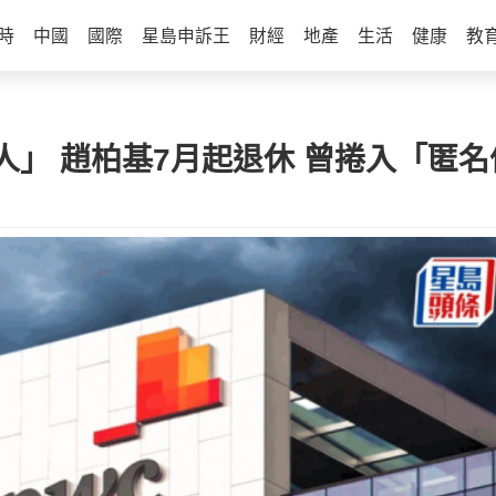
時
中國
國際
星島申訴王
財經
地產
生活
健康
教
」 趙柏基7月起退休 曾捲入「匿