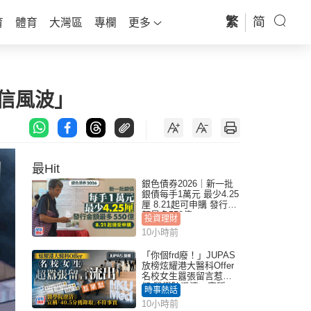
繁
简
育
體育
大灣區
專欄
更多
名信風波」
最Hit
銀色債券2026｜新一批
銀債每手1萬元 最少4.25
厘 8.21起可申購 發行金
額最多550億
投資理財
10小時前
「你個frd廢！」JUPAS
放榜炫耀港大醫科Offer
名校女生囂張留言惹眾
怒 醫學院澄清：宣稱
時事熱話
「40.5分獲錄取」不符事
10小時前
實｜Juicy叮