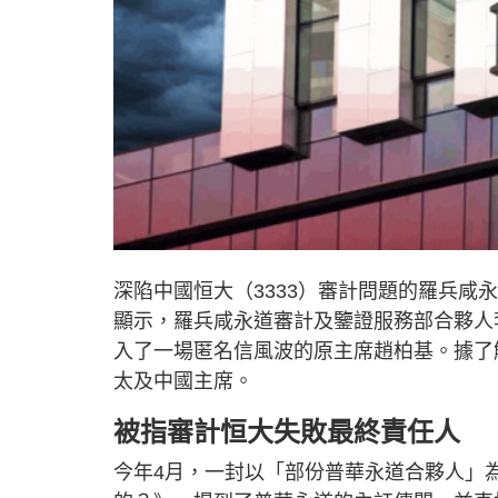
深陷中國恒大（3333）審計問題的羅兵咸
顯示，羅兵咸永道審計及鑒證服務部合夥人
入了一場匿名信風波的原主席趙柏基。據了解
太及中國主席。
被指審計恒大失敗最終責任人
今年4月，一封以「部份普華永道合夥人」