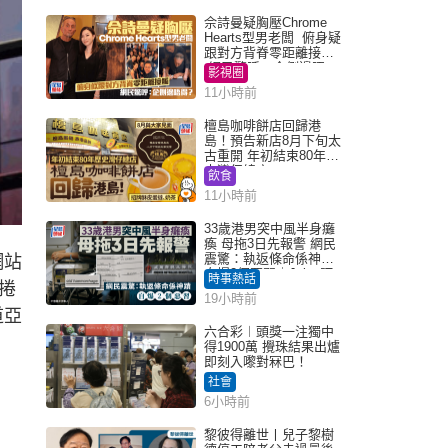
佘詩曼疑胸壓Chrome
Hearts型男老闆 俯身疑
跟對方背脊零距離接觸
網民驚呼：企側邊唔
影視圈
得？
11小時前
檀島咖啡餅店回歸港
島！預告新店8月下旬太
古重開 年初結束80年歷
史灣仔總店
飲食
11小時前
33歲港男突中風半身癱
瘓 母拖3日先報警 網民
震驚：執返條命係神蹟
網站
自爆2個惡習｜Juicy叮
時事熱話
捲
19小時前
道亞
六合彩︱頭獎一注獨中
得1900萬 攪珠結果出爐
即刻入嚟對冧巴！
社會
6小時前
黎彼得離世丨兒子黎樹