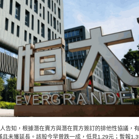
清盤人告知，根據潛在賣方與潛在買方簽訂的排他性協議，
且未獲延長。該股今早曾跌一成，低見1.29元；暫報1.3