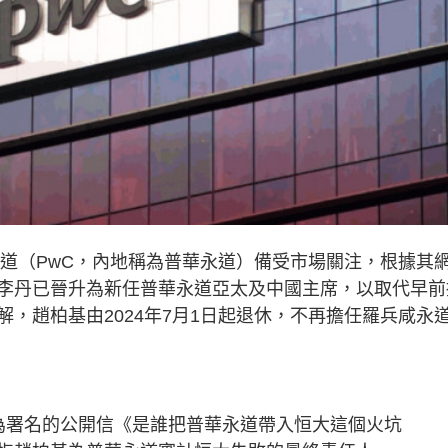
永道（PwC，內地稱為普華永道）備受市場關注，根據其
李丹已晉升為新任普華永道亞太及中國主席，以取代早前
，趙柏基由2024年7月1日起退休，不再擔任羅兵咸永
為署名的公開信《是誰把普華永道帶入恒大這個火坑