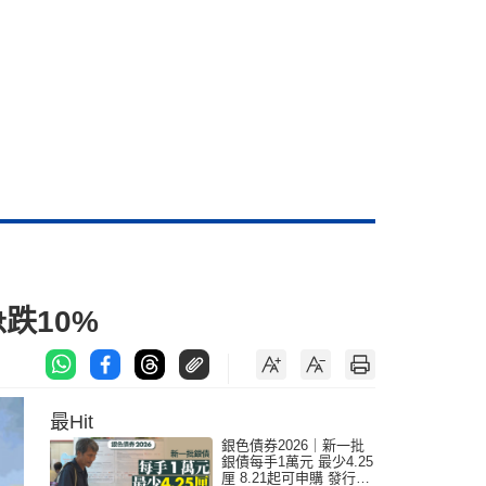
跌10%
最Hit
銀色債券2026｜新一批
銀債每手1萬元 最少4.25
厘 8.21起可申購 發行金