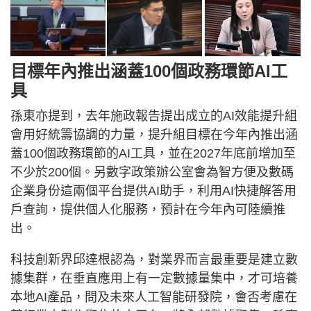
目標年內推出涵蓋100個政務環節AI工
具
孫東亦提到，去年施政報告提出成立的AI效能提升組
會用好統籌協調的力量，提升組目標在今年內推出涵
蓋100個政務環節的AI工具，並在2027年底前增加至
不少於200個。另數字政策辦公室會為智方便及數碼
企業身份這兩個平台提供AI助手，利用AI快捷解答用
戶查詢，提供個人化服務，預計在今年內可陸續推
出。
科技創新界邱達根認為，對業界而言最重要是建立數
據集群，在垂直應用上有一定數據量集中，才可培養
本地AI產品，問及未來人工智能研發院，會否考慮在