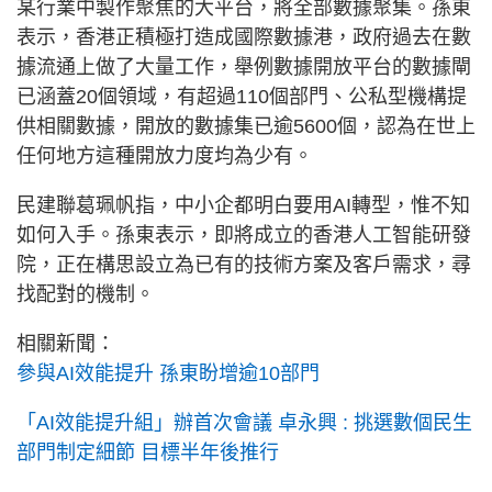
某行業中製作聚焦的大平台，將全部數據聚集。孫東
表示，香港正積極打造成國際數據港，政府過去在數
據流通上做了大量工作，舉例數據開放平台的數據閘
已涵蓋20個領域，有超過110個部門、公私型機構提
供相關數據，開放的數據集已逾5600個，認為在世上
任何地方這種開放力度均為少有。
民建聯葛珮帆指，中小企都明白要用AI轉型，惟不知
如何入手。孫東表示，即將成立的香港人工智能研發
院，正在構思設立為已有的技術方案及客戶需求，尋
找配對的機制。
相關新聞：
參與AI效能提升 孫東盼增逾10部門
「AI效能提升組」辦首次會議 卓永興 : 挑選數個民生
部門制定細節 目標半年後推行