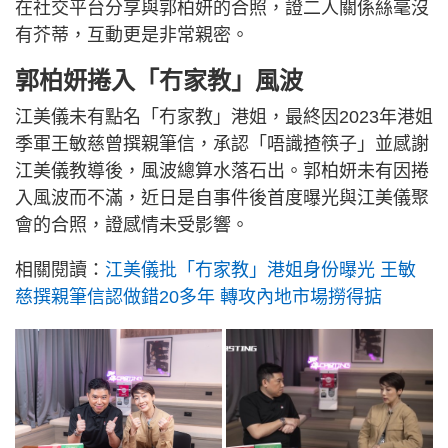
在社交平台分享與郭柏妍的合照，證二人關係絲毫沒
有芥蒂，互動更是非常親密。
郭柏妍捲入「冇家教」風波
江美儀未有點名「冇家教」港姐，最終因2023年港姐
季軍王敏慈曾撰親筆信，承認「唔識揸筷子」並感謝
江美儀教導後，風波總算水落石出。郭柏妍未有因捲
入風波而不滿，近日是自事件後首度曝光與江美儀聚
會的合照，證感情未受影響。
相關閱讀：
江美儀批「冇家教」港姐身份曝光 王敏
慈撰親筆信認做錯20多年 轉攻內地市場撈得掂