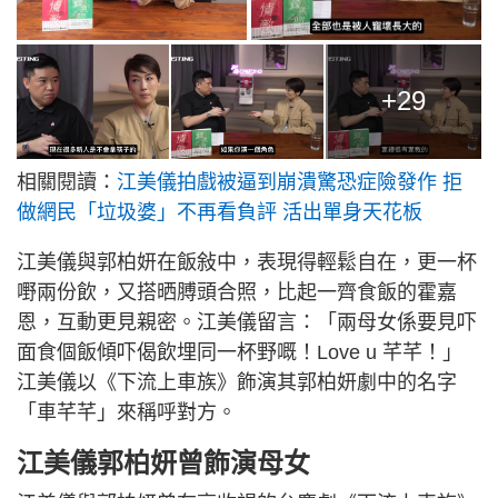
+29
相關閱讀：
江美儀拍戲被逼到崩潰驚恐症險發作 拒
做網民「垃圾婆」不再看負評 活出單身天花板
江美儀與郭柏妍在飯敍中，表現得輕鬆自在，更一杯
嘢兩份飲，又搭晒膊頭合照，比起一齊食飯的霍嘉
恩，互動更見親密。江美儀留言：「兩母女係要見吓
面食個飯傾吓偈飲埋同一杯野嘅！Love u 芊芊！」
江美儀以《下流上車族》飾演其郭柏妍劇中的名字
「車芊芊」來稱呼對方。
江美儀郭柏妍曾飾演母女