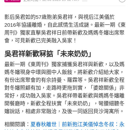
影后吳君如的57歲胞弟吳君祥，與視后江美儀於
2016年協議離婚，自此感情生活成謎。最新一期《東
周刊》獨家直擊吳君祥日前帶新歡及媽媽冬嬸出席聚
會，可見新歡已完美融入吳家！
吳君祥新歡冧掂「未來奶奶」
最新一期《東周刊》獨家捕獲吳君祥與新歡，以及媽
媽冬嬸現身中環與圈中人飯敍，將新歡介紹給大家，
有份出席聚會的有佘詩曼、羅霖等。吳君祥新歡全程
對冬嬸照顧有加，走路時更拖到實，「婆媳關係」非
常好，成功融入吳家。吳君祥帶着新歡與媽媽冬嬸離
開餐廳時，新歡全程扶實「未來奶奶」，彎腰細聽冬
嬸說話，相處非常融洽，及後一同返回貝沙灣寓所。
相關閱讀：
夏春秋離世｜前新抱江美儀悼念冬叔：永