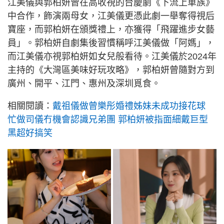
江美儀與郭柏妍曾在高收視的台慶劇《下流上車族》
中合作，飾演兩母女，江美儀更憑此劇一舉奪得視后
寶座，而郭柏妍在頒獎禮上，亦獲得「飛躍進步女藝
員」。郭柏妍自劇集後習慣稱呼江美儀做「阿媽」，
而江美儀亦視郭柏妍如女兒般看待。江美儀於2024年
主持的《大灣區美味好玩攻略》，郭柏妍曾隨對方到
廣州、開平、江門、惠州及深圳覓食。
相關閱讀：
戴祖儀做曾樂彤婚禮姊妹未成功接花球
忙做司儀冇機會認識兄弟團 郭柏妍被指面細戴巨型
黑超好搞笑