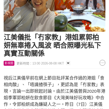
江美儀批「冇家教」港姐累郭柏
妍無辜捲入風波 晒合照曝光私下
真實互動關係
更新時間：13:00 2026-08-08 HKT
影視圈
視后江美儀早前在網上節目批評某合作過的港姐「食
相肉酸」、「唔識揸筷子」，更認為是「冇家教」表
現，言論一出即掀起討論。由於江美儀曾與2020年港
姐季軍郭柏妍在飲食節目《大灣美味好玩攻略》中合
作，令郭柏妍成為嫌疑人之一。昨日（7日）江美儀