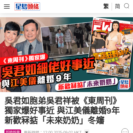
繁
简
吳君如胞弟吳君祥被《東周刊》
獨家爆好事近 與江美儀離婚9年
新歡冧掂「未來奶奶」冬嬸
更新時間：12:00 2025-09-02 HKT
即時娛樂