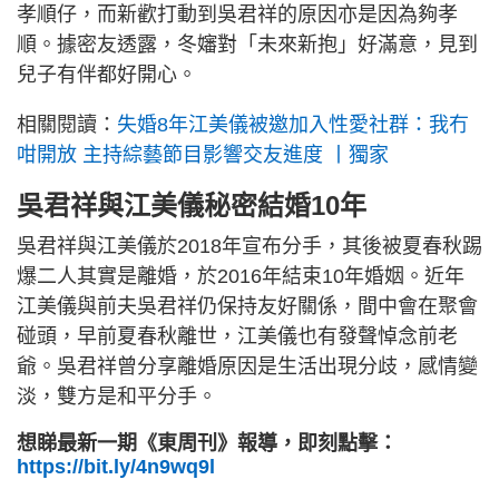
孝順仔，而新歡打動到吳君祥的原因亦是因為夠孝
順。據密友透露，冬嬸對「未來新抱」好滿意，見到
兒子有伴都好開心。
相關閱讀：
失婚8年江美儀被邀加入性愛社群：我冇
咁開放 主持綜藝節目影響交友進度 丨獨家
吳君祥與江美儀秘密結婚10年
吳君祥與江美儀於2018年宣布分手，其後被夏春秋踢
爆二人其實是離婚，於2016年結束10年婚姻。近年
江美儀與前夫吳君祥仍保持友好關係，間中會在聚會
碰頭，早前夏春秋離世，江美儀也有發聲悼念前老
爺。吳君祥曾分享離婚原因是生活出現分歧，感情變
淡，雙方是和平分手。
想睇最新一期《東周刊》報導，即刻點擊：
https://bit.ly/4n9wq9l