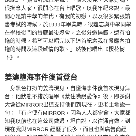
Beat》，張敬軒感性地說：「很久沒見，大家好嗎，
很掛念大家，很開心在台上唱歌，以我年紀來說，最
開心是讀中學的年代，有我的初戀，以及很多緊張讀
書考試的時候，於1999年畢業時，很難忘與中學同學
在學校後門的餐廳最後聚會，之後分道揚鑣，還有拍
拖的時候，希望可以唱完以下這首紀念我在餐廳內拍
拖的時間及這段感情的歌。」然後他唱出《櫻花樹
下》。
姜濤墮海事件後首登台
一身黑色打扮的姜濤現身，自墮海事件後首次現身舞
台，他狀態不錯於唱畢《蒙住嘴說愛你》後，即多謝
大會從MIRROR出道支持他們到現在，更老土地說一
句：「有它便有MIRROR，因為人人都會食，大家都
知我以前也在這公司做過，坦白說，以往通宵做，到
現在我與MIRROR 經歷了很多，而且也與廣告商經