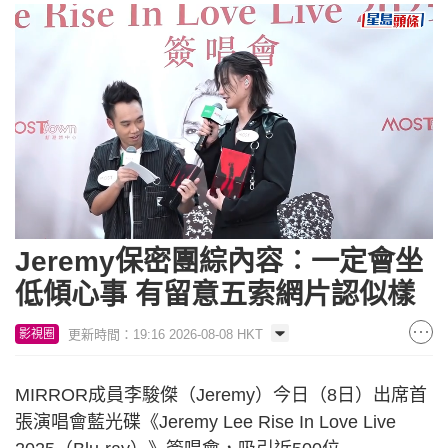
Loaded
:
Unmute
8.78%
Jeremy保密團綜內容︰一定會坐
低傾心事 有留意五索網片認似樣
更新時間：19:16 2026-08-08 HKT
影視圈
MIRROR成員李駿傑（Jeremy）今日（8日）出席首
張演唱會藍光碟《Jeremy Lee Rise In Love Live