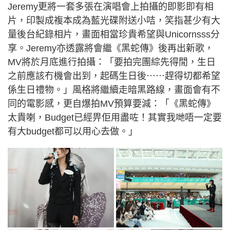
Jeremy更將一套多張在演唱會上拍攝的即影即有相
片，印製成複本成為藍光碟附送小咭，笑指甚少有大
量後台紀錄相片，畫面相當珍貴希望與Unicornsss分
享。Jeremy亦透露將會繼《黑蛇傳》後再出新歌，
MV將於月底進行拍攝：「要拍完團綜先得閒，生日
之前應該冇機會出到，起碼生日後⋯⋯趕得切都希望
係生日禮物。」風格將繼續走暗黑路線，畫面會有不
同的電影感，更自爆拍MV預算要減：「《黑蛇傳》
太貴喇，Budget已經畀佢用盡咗！其實我哋唔一定要
有大budget都可以用心去做。」