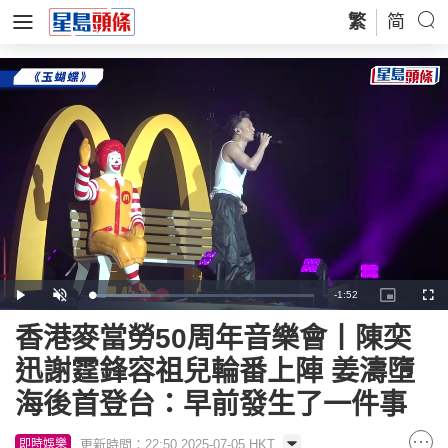
繁
简
Remaining
-
1:52
Loaded
:
Play
Unmute
Picture-
Full
27.44%
in-
Picture
Time
香港麥當勞50周年音樂會丨陳奕
迅謝霆鋒容祖兒輪番上陣 姜濤墮
海後首登台：早前發生了一件事
更新時間：22:50 2025-07-05 HKT
即時娛樂