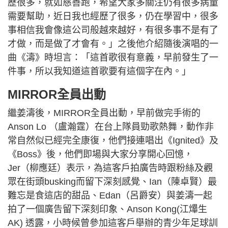
歷很多，就如慈善跑，希望大家多關注仍有很多病童
需要幫助，近日我也經歷了很多，仍在學習中，很多
事相信我會像這公司般越來越好，有很多事不是有了
才做，而是做了才會有。」之後他介紹隨後演唱的一
曲《濤》時坦言：「這首歌很有意義，早前發生了一
件事，所以我知道這首歌要有這個字在內。」
MIRROR全員出動
繼姜濤後，MIRROR全員出動，早前做完手術的
Anson Lo （盧瀚霆）在台上隊員勁歌熱舞，動作非
常自然似已經完全康復，他們接連唱出《Ignited》及
《Boss》後，他們即場與大家分享開心回憶，
Jer（柳應廷）表示，為這客戶拍廣告時跟粉絲及觀
眾在街頭busking而留下深刻感覺、Ian（陳卓賢）最
難忘是食這店的甜品、Edan（呂爵安）與姜濤一起
拍了一個廣告留下深刻印象、Anson Kong(江𤒹生
AK) 透露，小時候曾參加這客戶舉辦的青少年足球訓