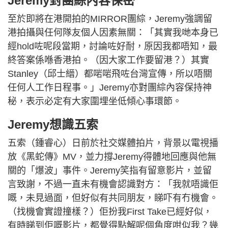
Jeremy對團綜內容保密
至於即將在港開拍的MIRROR團綜，Jeremy強調留
港拍攝與任何隊友個人因素無關：「其實我哋本身已
經hold咗呢段當期，討論咗好耐，原因我都唔知，最
終答案係喺香港拍。（因大家工作要留港？）其實
Stanley（邱士縉）都啱啱飛咗台灣宣傳，所以唔關
任何人工作日程事。」Jeremy亦對團綜內容保持神
秘，表示必定有大家圍埋坐低傾心事環節。
Jeremy想識五索
五索（鍾睿心）日前於社交媒體拍片，背景以電視播
放《黑蛇傳》MV，並力撐Jeremy得體地回應與他無
關的「爆波」事件。Jeremy笑指有留意影片，並留
言致謝，不過一直未有機會認識對方：「我就唔識佢
嘅，未見過面，但好似有共同朋友，睇吓有冇機會。
（找機會實證撞樣？）佢扮我First Take已經好似，
有時睇到佢嘅影片，都覺得點解呢個角度咁似我？幾