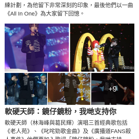
練計劃，為他留下非常深刻的印象，最後他們以一曲
《All In One》為大家留下回憶。
+9
軟硬天師：鏡仔鏡粉，我哋支持你
軟硬天師（林海峰與葛民輝）演唱三首經典歌包括
《老人苑》、《叱咤勁歌金曲》及《廣播道FANS殺