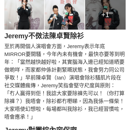
+1
Jeremy不傚法陳卓賢除衫
至於再開個人演唱會方面，Jeremy表示年底
MIRROR要開騷，今年內未有機會，最快亦要等到明
年：「當然越快越好啦，其實腦海入邊已經知道晒要
做啲咩，而家都仲係計劃緊嘅狀態，我會努力同公司
爭取！」早前陳卓賢（Ian）演唱會除衫騷肌片段在
社交媒體瘋傳，Jeremy笑指會堅守尺度與原則：
「冇人贏得到佢！我諗大家要除褲先可以！（你打算
除褲？）我唔會，除衫都冇嘢睇，因為我係一條柴！
大家唔使幻想啦，每場都叫我除衫，我已經習慣咗，
唔會應承！」