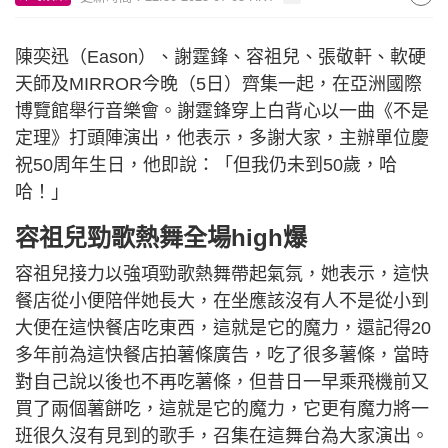
陳奕迅（Eason）、謝霆鋒、容祖兒、張敬軒、軟硬
天師及MIRROR今晚（5日）齊集一起，在亞洲國際
博覽館舉行音樂會。謝霆鋒穿上白背心以一曲《不是
定理》打頭陣演出，他表示，多謝大家，主辦單位慶
祝50周年生日，他即說：「但我仍未到50歲，哈
哈！」
容祖兒勁歌熱舞全場high爆
容祖兒接力以強項勁歌熱舞帶起氣氛，她表示，這快
餐店從小便陪伴她長大，在坐應該沒有人不是從小到
大便在這快餐店吃東西，這就是它的魔力，還記得20
多年前為這快餐店拍薯條廣告，吃了很多薯條，當時
對自己說以後也不再吃薯條，但昔日一早乘飛機前又
買了兩個薯餅吃，這就是它的魔力，它更有魔力將一
班很久沒有見到的歌手，召集在這舞台為大家演出。