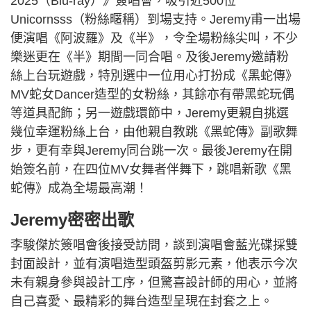
2025（Blu-ray）》簽唱會，吸引近500位
Unicornsss（粉絲暱稱）到場支持。Jeremy甫一出場
便演唱《阿波羅》及《半》，令全場粉絲尖叫，不少
樂迷更在《半》期間一同合唱。及後Jeremy邀請粉
絲上台玩遊戲，特別選中一位用心打扮成《黑蛇傳》
MV蛇女Dancer造型的女粉絲，其餘亦有帶黑蛇玩偶
等道具配飾；另一遊戲環節中，Jeremy更親自挑選
幾位幸運粉絲上台，由他親自教跳《黑蛇傳》副歌舞
步，更有幸與Jeremy同台跳一次。最後Jeremy在開
始簽名前，在四位MV女舞者伴舞下，跳唱新歌《黑
蛇傳》成為全場最高潮！
Jeremy密密出歌
李駿傑於簽唱會後接受訪問，談到演唱會藍光碟採雙
封面設計，並有演唱造型頭盔剪影元素，他表示今次
未有親身參與設計工序，但驚喜設計師的用心，並將
自己喜愛、最精彩的舞台造型呈現在封套之上。