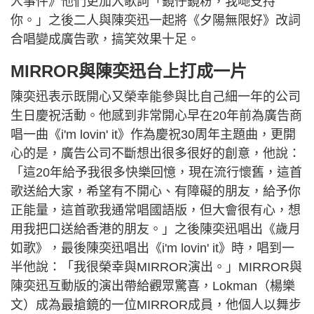
人事件》他們更加入歌詞「鏡仔鏡粉，我哋支持
你。」之後二人與陳奕迅一起將《夕陽無限好》改詞
合唱變成廣告歌，搞笑效果十足。
MIRROR與陳奕迅台上打成一片
陳奕迅表示既開心又榮幸能參與比自己細一年的公司
生日慶祝活動。他感到非常開心早在20年前為廣告商
唱一曲《i'm lovin' it》作為慶祝30周年主題曲，更開
心的是，廣告公司不斷想出很多很好的創意，他說：
「這20年給予我很多快樂回憶，現在流行懷舊，這首
歌送給大家，希望有不開心、有障礙的朋友，給予你
正能量，這首歌我通常唱國語版，但大會很有心，想
用我把口送給香港的朋友。」之後陳奕迅唱出《歲月
如歌》，最後陳奕迅唱出《i'm lovin' it》時，唱到一
半他說：「我很榮幸與MIRROR演出。」MIRROR與
陳奕迅互動版的演出帶給觀眾驚喜，Lokman（楊樂
文）成為最搶鏡的一位MIRROR成員，他個人以舞步