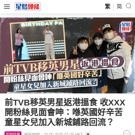
繁
简
前TVB移英男星返港搵食 收XXX
開粉絲見面會呻：喺英國好辛苦
童星女兒加入新城鋪路回流？
更新時間：20:00 2025-07-05 HKT
即時娛樂