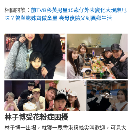
相關閱讀：
前TVB移英男星15歲仔外表變化大現麻甩
味？曾與胞姊齊做童星 喪母後隨父到異鄉生活
+21
林子博受花粉症困擾
林子博一出場，就獲一眾香港粉絲尖叫歡迎，可見大