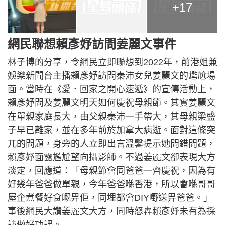
+17
網民聯想賴彥妤訪問姜麗文事件
林子博的分享，令網民立即聯想到2022年，前港姐兼
娛樂新聞台主播賴彥妤訪問秦沛女兒姜麗文的尷尬場
面。當時在《愛．回家之開心速遞》的宣傳活動上，
賴彥妤問及姜麗文明天如何慶祝母親節。其實姜麗文
在單親家庭長大，由父親秦沛一手帶大，其母親梁盛
子早已離家，並在多年前於加拿大病逝。面對這條突
兀的問題，身旁的人立即出言溫馨提示她問錯問題，
賴彥妤面露尷尬望向攝影師。不過姜麗文卻表現大方
淡定，回應道：「母親節會同爸爸一齊慶祝，因為有
好幾年爸爸做單親，今年爸爸喺香港，所以會喺哥哥
屋企煮餐好食嘅畀佢，同埋都會DIY嘢送畀爸爸。」
事後網民大讚姜麗文大方，同時怒轟賴彥妤未有為採
訪做好功課。