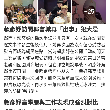
+25
賴彥妤訪問郭富城再「出事」犯大忌
然而，賴彥妤的採訪爭議並非只有一次。就在訪問姜
麗文事件發生後幾個月，她再次因為沒有留心受訪者
發言而成為網民焦點。當時賴彥妤在公開活動訪問天
王郭富城，郭富城受訪時已明確提到聖誕節當日會帶
老婆和囡囡到商場玩，但在郭富城說畢後，賴彥妤竟
然重複再問：「會唔會帶埋小朋友？」幸好郭富城非
常有禮貌地再次回覆。雖然未至於釀成大公關災難，
但片段曝光後，再次引來網民狠批她缺乏專注力，接
連於訪問時出錯。
賴彥妤高學歷與工作表現成強烈對比