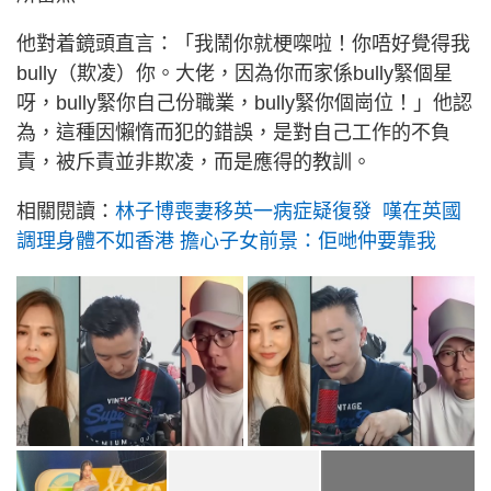
他對着鏡頭直言：「我鬧你就梗㗎啦！你唔好覺得我
bully（欺凌）你。大佬，因為你而家係bully緊個星
呀，bully緊你自己份職業，bully緊你個崗位！」他認
為，這種因懶惰而犯的錯誤，是對自己工作的不負
責，被斥責並非欺凌，而是應得的教訓。
相關閱讀：
林子博喪妻移英一病症疑復發 嘆在英國
調理身體不如香港 擔心子女前景：佢哋仲要靠我