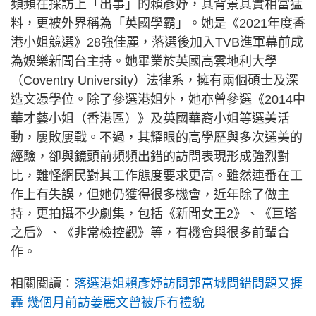
頻頻在採訪上「出事」的賴彥妤，其背景其實相當猛
料，更被外界稱為「英國學霸」。她是《2021年度香
港小姐競選》28強佳麗，落選後加入TVB進軍幕前成
為娛樂新聞台主持。她畢業於英國高雲地利大學
（Coventry University）法律系，擁有兩個碩士及深
造文憑學位。除了參選港姐外，她亦曾參選《2014中
華才藝小姐（香港區）》及英國華裔小姐等選美活
動，屢敗屢戰。不過，其耀眼的高學歷與多次選美的
經驗，卻與鏡頭前頻頻出錯的訪問表現形成強烈對
比，難怪網民對其工作態度要求更高。雖然連番在工
作上有失誤，但她仍獲得很多機會，近年除了做主
持，更拍攝不少劇集，包括《新聞女王2》、《巨塔
之后》、《非常檢控觀》等，有機會與很多前輩合
作。
相關閱讀：
落選港姐賴彥妤訪問郭富城問錯問題又捱
轟 幾個月前訪姜麗文曾被斥冇禮貌