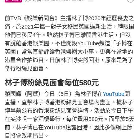
前TVB《娛樂新聞台》主播林子博2020年經歷喪妻之
痛，於2021年攜一對子女移民英國過新生活，轉眼間
他們已移民4年。雖然林子博已離開香港生活，但沒
有脫離香港娛樂圈，不僅開設YouTube頻道「子博在
英國」常常直播評論香港娛圈大小事，更與在當地的
港星合作拍節目。日前林子博突然回港，原來是為了
舉行粉絲見面會。
林子博粉絲見面會每位580元
黎國輝（阿感）今日（5日）為林子博在
YouTube
開
直播，直擊林子博香港粉絲見面會場內畫面。據林子
博早前公布的香港粉絲見面會詳情，活動於今日下午
在尖沙咀一家酒樓舉行，每位費用580元。而早於5天
前，林子博已在YouTube透露回港，因此多個網上節
目將會改期播出。