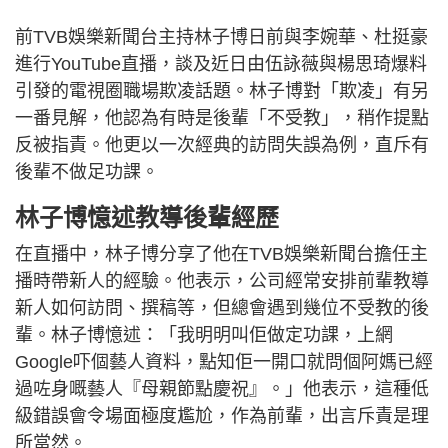
前TVB娛樂新聞台主持林子博日前與李婉華、杜挺豪
進行YouTube直播，談及近日由伍詠薇與楊思琦爆料
引發的電視圈職場欺凌話題。林子博對「欺凌」有另
一番見解，他認為有時是後輩「不受教」，稍作提點
反被指責。他更以一次經典的訪問失誤為例，直斥有
後輩不做足功課。
林子博憶述教導後輩經歷
在直播中，林子博分享了他在TVB娛樂新聞台擔任主
播時帶新人的經驗。他表示，公司經常安排前輩教導
新人如何訪問、撰稿等，但總會遇到幾位不受教的後
輩。林子博憶述：「我明明叫佢做定功課，上網
Google吓個藝人資料，點知佢一開口就問個阿媽已經
過咗身嘅藝人『母親節點慶祝』。」他表示，這種低
級錯誤會令場面極度尷尬，作為前輩，出言斥責是理
所當然。