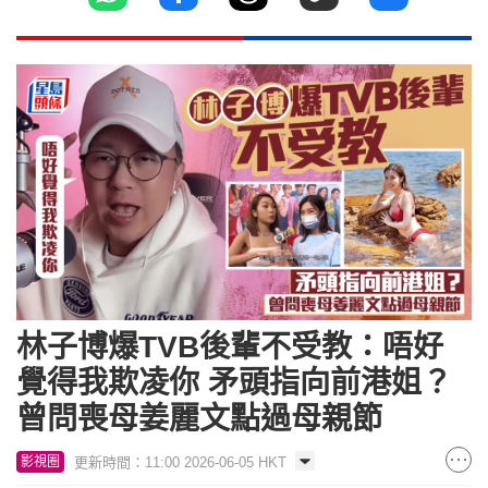
林子博爆TVB後輩不受教：唔好
覺得我欺凌你 矛頭指向前港姐？
曾問喪母姜麗文點過母親節
更新時間：11:00 2026-06-05 HKT
影視圈