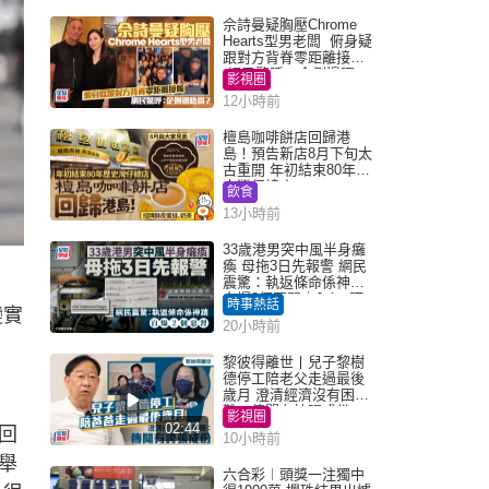
佘詩曼疑胸壓Chrome
Hearts型男老闆 俯身疑
跟對方背脊零距離接觸
網民驚呼：企側邊唔
影視圈
得？
12小時前
檀島咖啡餅店回歸港
島！預告新店8月下旬太
古重開 年初結束80年歷
史灣仔總店
飲食
13小時前
33歲港男突中風半身癱
瘓 母拖3日先報警 網民
震驚：執返條命係神蹟
自爆2個惡習｜Juicy叮
時事熱話
變實
20小時前
黎彼得離世丨兒子黎樹
德停工陪老父走過最後
歲月 澄清經濟沒有困
難：傳聞有誇張成份
影視圈
02:44
回
10小時前
舉
六合彩︱頭獎一注獨中