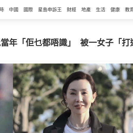
時
中國
國際
星島申訴王
財經
地產
生活
健康
教
批當年「佢乜都唔識」 被一女子「