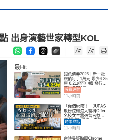
 出身演藝世家轉型KOL
最Hit
銀色債券2026｜新一批
銀債每手1萬元 最少4.25
厘 8.21起可申購 發行金
額最多550億
投資理財
11小時前
「你個frd廢！」JUPAS
放榜炫耀港大醫科Offer
名校女生囂張留言惹眾
怒 醫學院澄清：宣稱
時事熱話
「40.5分獲錄取」不符事
11小時前
實｜Juicy叮
佘詩曼疑胸壓Chrome