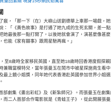
質重回緊緻 現身15秒網民勁驚喜
關
了竅，「那一下（在）大嶼山送劉德華上車那一場戲，她
說：「《黃色故事》是打通了她九成的生死玄關，差一點
把她最後那一點打開了，以後她就會演了，演甚麼像甚麼
，也能《家有囍事》跟周星馳再瘋。」
地，至8歲時全家移民英國，直至她18歲時回香港度假探親
時兼職當模特兒，當年張曼玉在鬧市中被星探施南生看中
及最上鏡小姐獎，同年她代表香港赴英國參加世界小姐選
。
的首部劇集《畫出彩虹》及《新紮師兄》。而張曼玉在劇集
，而二人首部合作電影就是《青蛙王子》，從此開展張曼