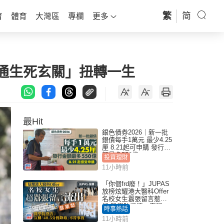
繁
简
育
體育
大灣區
專欄
更多
打通生死玄關」扭轉一生
最Hit
銀色債券2026｜新一批
銀債每手1萬元 最少4.25
厘 8.21起可申購 發行金
額最多550億
投資理財
11小時前
「你個frd廢！」JUPAS
放榜炫耀港大醫科Offer
名校女生囂張留言惹眾
怒 醫學院澄清：宣稱
時事熱話
「40.5分獲錄取」不符事
11小時前
實｜Juicy叮