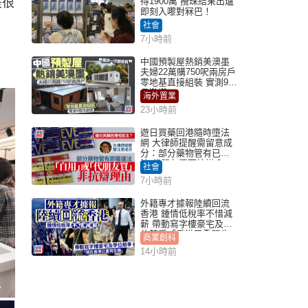
是很
得1900萬 攪珠結果出爐
即刻入嚟對冧巴！
社會
7小時前
中國預製屋熱銷美澳墨
夫婦22萬購750呎兩房戶
零地基直接組裝 實測9個
月激讚
海外置業
23小時前
遊日買藥回港隨時墮法
網 大律師提醒需留意成
分：部分藥物管有已違
法 代朋友買可抗辯？
社會
7小時前
外籍專才據報陸續回流
香港 鍾情低稅率不惜減
薪 帶動寫字樓豪宅及學
位競爭「香港已重現生
商業創科
機」
14小時前