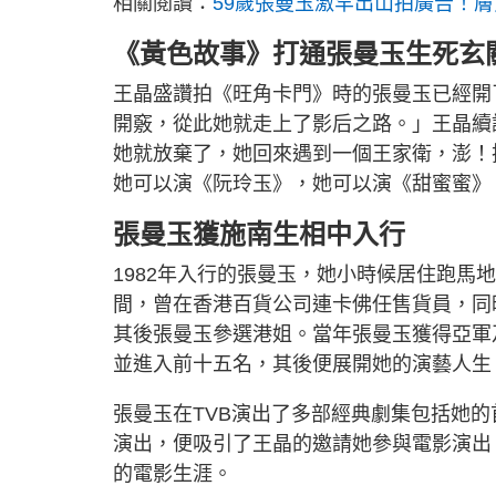
相關閱讀：
59歲張曼玉激罕出山拍廣告！膚
《黃色故事》打通張曼玉生死玄
王晶盛讚拍《旺角卡門》時的張曼玉已經開
開竅，從此她就走上了影后之路。」王晶續
她就放棄了，她回來遇到一個王家衛，澎！
她可以演《阮玲玉》，她可以演《甜蜜蜜》
張曼玉獲施南生相中入行
1982年入行的張曼玉，她小時候居住跑馬
間，曾在香港百貨公司連卡佛任售貨員，同
其後張曼玉參選港姐。當年張曼玉獲得亞軍
並進入前十五名，其後便展開她的演藝人生
張曼玉在TVB演出了多部經典劇集包括她
演出，便吸引了王晶的邀請她參與電影演出
的電影生涯。