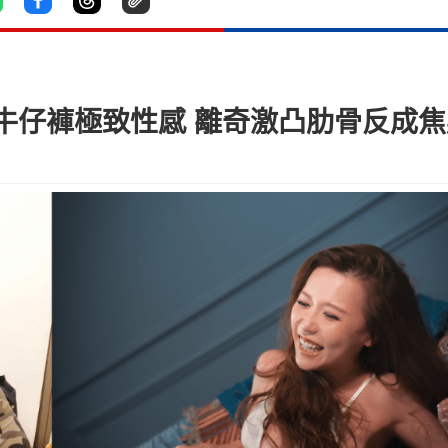
仔褲極致性感 離奇激凸肋骨反成焦點