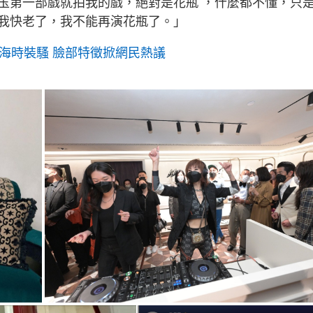
玉第一部戲就拍我的戲，絕對是花瓶 ，什麼都不懂，只
我快老了，我不能再演花瓶了。」
海時裝騷 臉部特徵掀網民熱議