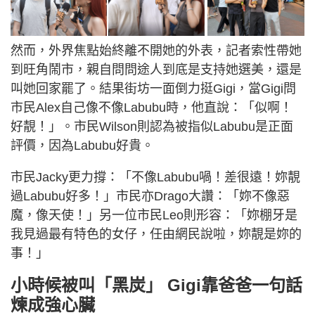
然而，外界焦點始終離不開她的外表，記者索性帶她
到旺角鬧市，親自問問途人到底是支持她選美，還是
叫她回家罷了。結果街坊一面倒力挺Gigi，當Gigi問
市民Alex自己像不像Labubu時，他直說：「似啊！
好靚！」。市民Wilson則認為被指似Labubu是正面
評價，因為Labubu好貴。
市民Jacky更力撐：「不像Labubu喎！差很遠！妳靚
過Labubu好多！」市民亦Drago大讚：「妳不像惡
魔，像天使！」另一位市民Leo則形容：「妳棚牙是
我見過最有特色的女仔，任由網民說啦，妳靚是妳的
事！」
小時候被叫「黑炭」 Gigi靠爸爸一句話
煉成強心臟