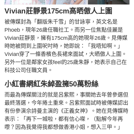
Vivian莊靜景175cm高晒傲人上圍
被傳媒封為「翻版朱千雪」的甘詠寧，英文名是
Phoeb，現年26歲任職社工。而另一位焦點佳麗是
Vivian莊靜景，擁有175cm高的她現年26歲。見傳媒
時她被問到上圍呎吋時，她即說：「我唔知啊。」
Vivian穿了一條香檳色長裙來面試，大晒傲人上圍。
另外一位是鄰家女孩feel的25歲朱靜，她表示自己在
科技公司任職文員。
小紅書網紅朱綽盈擁50萬粉絲
而最為傳媒關注的就是呂紫熙，事關她去年曾參選但
最終落選，今年捲土重來。呂紫熙面試時被傳媒認出
有份參演佘詩曼主演的《正義女神》。她在見傳媒時
表示：「再下一城啦，都有信心㗎，（點解今年再
嚟？因為我覺得我都想做香港小姐，想入三甲。」