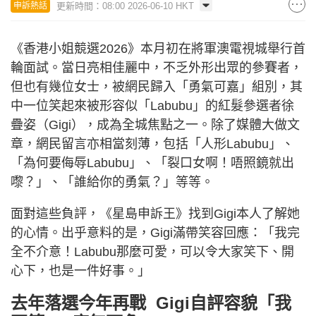
更新時間：08:00 2026-06-10 HKT
申訴熱話
《香港小姐競選2026》本月初在將軍澳電視城舉行首
輪面試。當日亮相佳麗中，不乏外形出眾的參賽者，
但也有幾位女士，被網民歸入「勇氣可嘉」組別，其
中一位笑起來被形容似「Labubu」的紅髮參選者徐
疊姿（Gigi），成為全城焦點之一。除了媒體大做文
章，網民留言亦相當刻薄，包括「人形Labubu」、
「為何要侮辱Labubu」、「裂口女啊！唔照鏡就出
嚟？」、「誰給你的勇氣？」等等。
面對這些負評，《星島申訴王》找到Gigi本人了解她
的心情。出乎意料的是，Gigi滿帶笑容回應：「我完
全不介意！Labubu那麼可愛，可以令大家笑下、開
心下，也是一件好事。」
去年落選今年再戰 Gigi自評容貌「我