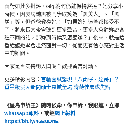
面對如此多批評，Gigi為何仍能保持豁達？她分享小
時候，因皮膚黝黑被同學取笑為「黑美人」、「黑
炭」等，但爸爸教導她：「如果妳連這些都接受不
了，將來長大後會聽到更多聲音，更多人會對妳說各
種不同的話，那妳到時候又怎麼辦？」後來，就是這
番話讓她學會坦然面對一切，從而更有信心應對生活
中的難關。
大家是否支持她入圍呢？歡迎留言討論。
更多精彩內容：
首輪面試驚現「八両仔、達哥」？
重量級浸大新聞碩士震撼全場 奇葩佳麗成焦點
《星島申訴王》隨時候命，你申訴，我跟進，立即
whatsapp報料
，或經
網上報料
https://bit.ly/46BuDnE