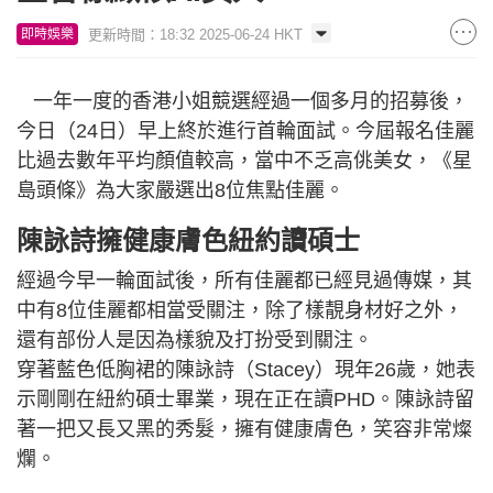
更新時間：18:32 2025-06-24 HKT
即時娛樂
一年一度的香港小姐競選經過一個多月的招募後，
今日（24日）早上終於進行首輪面試。今屆報名佳麗
比過去數年平均顏值較高，當中不乏高佻美女，《星
島頭條》為大家嚴選出8位焦點佳麗。
陳詠詩擁健康膚色紐約讀碩士
經過今早一輪面試後，所有佳麗都已經見過傳媒，其
中有8位佳麗都相當受關注，除了樣靚身材好之外，
還有部份人是因為樣貌及打扮受到關注。
穿著藍色低胸裙的陳詠詩（Stacey）現年26歲，她表
示剛剛在紐約碩士畢業，現在正在讀PHD。陳詠詩留
著一把又長又黑的秀髮，擁有健康膚色，笑容非常燦
爛。