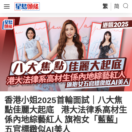
繁
简
香港小姐2025首輪面試｜八大焦
點佳麗大起底 港大法律系高材生
係內地綜藝紅人 旗袍女「藍藍」
五官標緻似AI美人