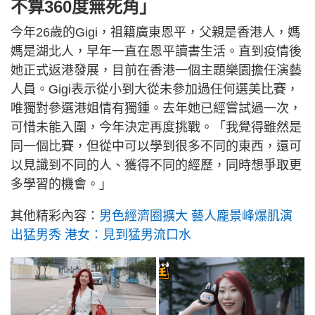
不算360度無死角」
今年26歲的Gigi，祖籍廣東恩平，父親是香港人，媽
媽是湖北人，早年一直在恩平讀書生活。直到疫情後
她正式返港發展，目前在香港一個主題樂園擔任演藝
人員。Gigi表示從小到大從未參加過任何選美比賽，
唯獨對參選港姐情有獨鍾。去年她已經嘗試過一次，
可惜未能入圍，今年決定再度挑戰。「我覺得雖然是
同一個比賽，但從中可以學到很多不同的東西，還可
以見識到不同的人、獲得不同的經歷，同時想爭取更
多學習的機會。」
其他精彩內容：
男色經濟圈擴大 藝人龐景峰爆肌演
出猛男秀 港女：見到猛男流口水