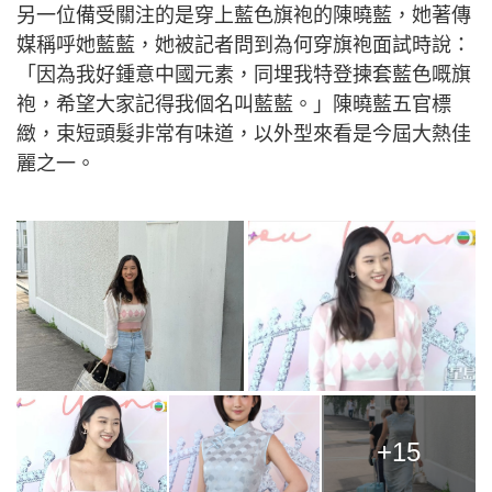
另一位備受關注的是穿上藍色旗袍的陳曉藍，她著傳
媒稱呼她藍藍，她被記者問到為何穿旗袍面試時說：
「因為我好鍾意中國元素，同埋我特登揀套藍色嘅旗
袍，希望大家記得我個名叫藍藍。」陳曉藍五官標
緻，束短頭髮非常有味道，以外型來看是今屆大熱佳
麗之一。
+15