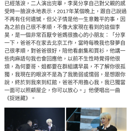
已經落淚，二人演出完畢，李昊分享自己對父親的感
受時一臉淚水地表示，2017年某個晚上，跟自己說過
不再有任何遺憾，但父子情是他一生意難平的事，因
為之前自己很不孝順，不像大家現在看到的這個李
昊，是一個非常百厭令爸媽很擔心的小朋友：「分享
一下，爸爸不在家去北京工作，當時每晚我也發夢自
己很孝順，對爸爸很好，陪他看劇集和買衫，他講一
些肉麻語句我也會回應他，以前不生性時覺得他很
煩，為何要哥、姐都要在群組講早晨，不了解你很孤
獨，我現在的眼淚不是為了我脆弱或懦弱，是想跟你
說，終於到我來到紅館，爸爸不用擔心我，我已獨當
一面可以照顧屋企，你可以放心。」他便唱出一曲
《捉迷藏》。