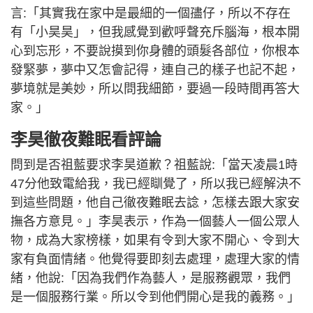
言:「其實我在家中是最細的一個孻仔，所以不存在
有「小昊昊」，但我感覺到歡呼聲充斥腦海，根本開
心到忘形，不要說摸到你身體的頭髮各部位，你根本
發緊夢，夢中又怎會記得，連自己的樣子也記不起，
夢境就是美妙，所以問我細節，要過一段時間再答大
家。」
李昊徹夜難眠看評論
問到是否祖藍要求李昊道歉？祖藍說:「當天凌晨1時
47分他致電給我，我已經瞓覺了，所以我已經解決不
到這些問題，他自己徹夜難眠去諗，怎樣去跟大家安
撫各方意見。」李昊表示，作為一個藝人一個公眾人
物，成為大家榜樣，如果有令到大家不開心、令到大
家有負面情緒。他覺得要即刻去處理，處理大家的情
緒，他說:「因為我們作為藝人，是服務觀眾，我們
是一個服務行業。所以令到他們開心是我的義務。」