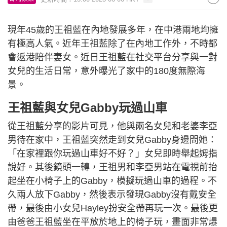
現年45歲的王祖藍在內地發展多年，在中港兩地均擁
有極高人氣。近年王祖藍除了在內地工作外，不時都
會返港陪伴妻女。近日王祖藍在社交平台分享與一對
女兒的生活日常，意外曝光了家中的180度無際海
景。
王祖藍與女兒Gabby玩過山車
從王祖藍分享的影片可見，他與兩名女兒和老婆李亞
男待在家中，王祖藍突然走到女兒Gabby身邊問她：
「在家裡跟你玩過山車好不好？」女兒即時舉起姆指
說好。其後鏡頭一轉，王祖男和李亞男站在電視前抬
起坐在小椅子上的Gabby，模擬玩過山車的過程。不
久兩人放下Gabby，然後表示發現Gabby沒有戴安全
帶，最後由小女兒Hayley扮安全帶再玩一次。最後更
由爸爸王祖藍坐在平放於地上的椅子玩，畫面非常爆