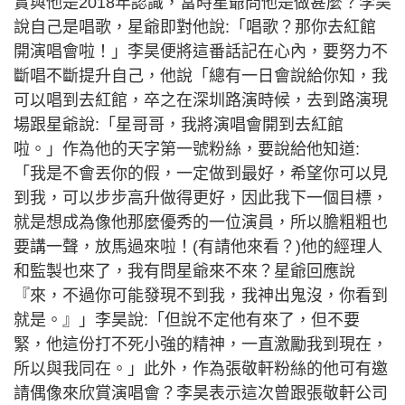
實與他是2018年認識，當時星爺問他是做甚麼？李昊
說自己是唱歌，星爺即對他說:「唱歌？那你去紅館
開演唱會啦！」李昊便將這番話記在心內，要努力不
斷唱不斷提升自己，他說「總有一日會說給你知，我
可以唱到去紅館，卒之在深圳路演時候，去到路演現
場跟星爺說:「星哥哥，我將演唱會開到去紅館
啦。」作為他的天字第一號粉絲，要說給他知道:
「我是不會丟你的假，一定做到最好，希望你可以見
到我，可以步步高升做得更好，因此我下一個目標，
就是想成為像他那麼優秀的一位演員，所以膽粗粗也
要講一聲，放馬過來啦！(有請他來看？)他的經理人
和監製也來了，我有問星爺來不來？星爺回應說
『來，不過你可能發現不到我，我神出鬼沒，你看到
就是。』」李昊說:「但說不定他有來了，但不要
緊，他這份打不死小強的精神，一直激勵我到現在，
所以與我同在。」此外，作為張敬軒粉絲的他可有邀
請偶像來欣賞演唱會？李昊表示這次曾跟張敬軒公司