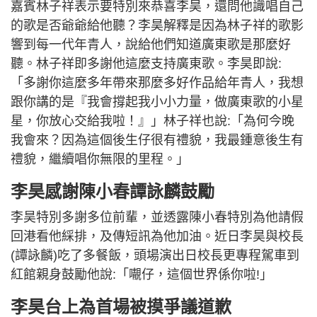
嘉賓林子祥表示要特別來恭喜李昊，還問他識唱自己
的歌是否爺爺給他聽？李昊解釋是因為林子祥的歌影
響到每一代年青人，說給他們知道廣東歌是那麼好
聽。林子祥即多謝他這麼支持廣東歌。李昊即說:
「多謝你這麼多年帶來那麼多好作品給年青人，我想
跟你講的是『我會撐起我小小力量，做廣東歌的小星
星，你放心交給我啦！』」林子祥也說:「為何今晚
我會來？因為這個後生仔很有禮貌，我最鍾意後生有
禮貌，繼續唱你無限的里程。」
李昊感謝陳小春譚詠麟鼓勵
李昊特別多謝多位前輩，並透露陳小春特別為他請假
回港看他綵排，及傳短訊為他加油。近日李昊與校長
(譚詠麟)吃了多餐飯，頭場演出日校長更專程駕車到
紅館親身鼓勵他說:「𡃁仔，這個世界係你啦!」
李昊台上為首場被摸爭議道歉