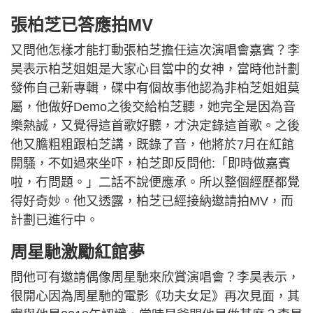
張柏芝已答應拍MV
又問他怎樣才能打動張柏芝擔任這次演唱會嘉賓？李
昊表示柏芝姐姐是大家心目當中的女神，當時他計劃
發佈自己新專輯，碟中有個故事他認為非柏芝姐姐莫
屬，他做好Demo之後交給柏芝聽，她完全是因為音
樂熱誠，又覺得這首歌好聽，才決定錄這首歌。之後
他又膽粗粗跟柏芝講，既錄了音，他將於7月在紅館
開騷，不如過來坐吓，柏芝即反問他:「即時做嘉賓
啦，冇問題。」二話不說便應承。所以整個經歷都覺
得好奇妙。他又透露，柏芝已經接納邀請拍MV，而
計劃已進行中。
周星馳激勵紅館夢
問他可有邀請偶像周星馳來欣賞演唱會？李昊表示，
很開心因為周星馳的電影《功夫女足》再次見面，其