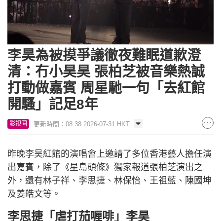
Loaded
:
Unmute
5.32%
李昊為被摸爭議徹夜難眠道歉澄
清：冇小昊昊 張柏芝被音樂熱誠
打動做嘉賓 周星馳一句「去紅館
開騷」記足8年
更新時間：08:38 2026-07-31 HKT
影視圈
昨晚李昊紅館的演唱會上邀請了多位香港藝人擔任演
出嘉賓，除了《星島頭條》獨家報道張柏芝演出之
外，還有林子祥、李思捷、林保怡、王祖藍、陳國坤
及姜皓文等。
李思捷「虐打茄喱啡」李昊