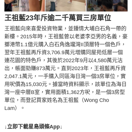
王祖藍23年斥逾二千萬買三房單位
王祖藍向來喜愛投資物業，並鍾情大埔白石角一帶的
新樓。2015年時，王祖藍曾以老婆李亞男的名義，豪
擲港幣1.1億元購入白石角逸瓏灣II頂層特一個色戶，
翌年王祖藍再斥資3,706.9萬元增購同屋苑低層一個
連花園的特色戶，其後於2022年9月以4,580萬元沽
出，帳面勁賺873萬元。直到2023年，王祖藍再斥資
2,047.1萬元，一手購入同區海日灣一個3房單位，實
用呎價為15,030元。據當時資料顯示，該單位為海日
灣一座中層B室，實用面積1,362方呎，是一個3房型
單位，而登記買家姓名為王祖藍（Wong Cho
Lam）。
↓立即下載星島頭條App↓