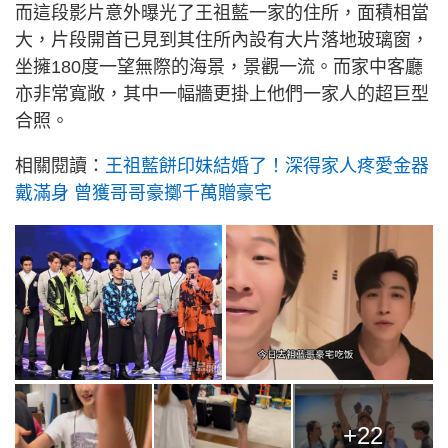
而這段影片意外曝光了王祖藍一家的住所，面積相當
大，片段開首已見到其住所內設有大片落地玻璃窗，
坐擁180度一望無際的海景，景觀一流。而家中客廳
亦非常寬敞，其中一幅牆更掛上他們一家人的超巨型
合照。
相關閱讀：
王祖藍餅印妹結婚了！深得家人疼愛金器
戴滿身 曾獲哥哥豪擲千萬贈豪宅
+22