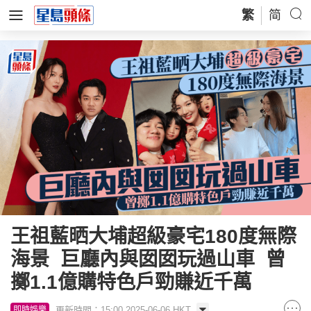
繁
简
王祖藍晒大埔超級豪宅180度無際
海景 巨廳內與囡囡玩過山車 曾
擲1.1億購特色戶勁賺近千萬
更新時間：15:00 2025-06-06 HKT
即時娛樂