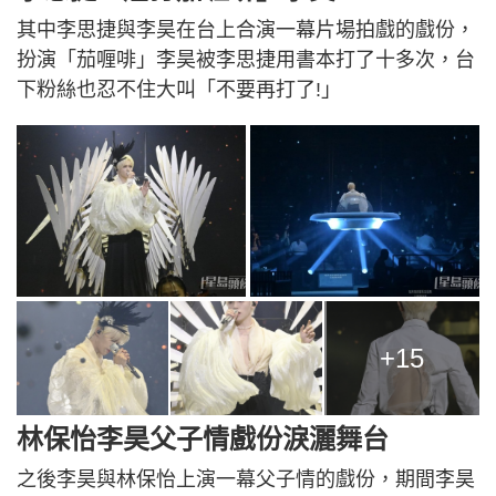
其中李思捷與李昊在台上合演一幕片場拍戲的戲份，
扮演「茄喱啡」李昊被李思捷用書本打了十多次，台
下粉絲也忍不住大叫「不要再打了!」
+15
林保怡李昊父子情戲份淚灑舞台
之後李昊與林保怡上演一幕父子情的戲份，期間李昊