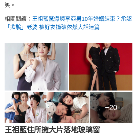
笑。
相關閱讀：
王祖藍驚爆與李亞男10年婚姻結束？承認
「欺騙」老婆 被好友撞破依然大話連篇
+20
王祖藍住所擁大片落地玻璃窗