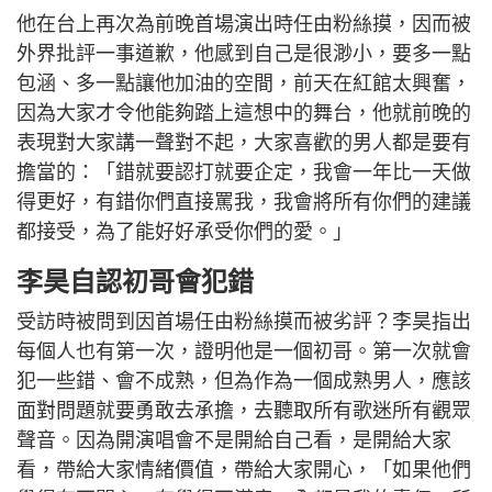
他在台上再次為前晚首場演出時任由粉絲摸，因而被
外界批評一事道歉，他感到自己是很渺小，要多一點
包涵、多一點讓他加油的空間，前天在紅館太興奮，
因為大家才令他能夠踏上這想中的舞台，他就前晚的
表現對大家講一聲對不起，大家喜歡的男人都是要有
擔當的：「錯就要認打就要企定，我會一年比一天做
得更好，有錯你們直接罵我，我會將所有你們的建議
都接受，為了能好好承受你們的愛。」
李昊自認初哥會犯錯
受訪時被問到因首場任由粉絲摸而被劣評？李昊指出
每個人也有第一次，證明他是一個初哥。第一次就會
犯一些錯、會不成熟，但為作為一個成熟男人，應該
面對問題就要勇敢去承擔，去聽取所有歌迷所有觀眾
聲音。因為開演唱會不是開給自己看，是開給大家
看，帶給大家情緒價值，帶給大家開心，「如果他們