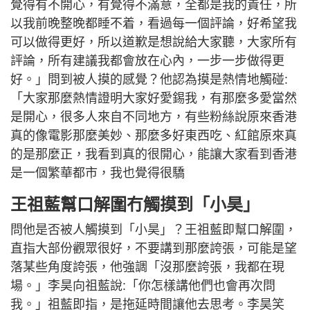
覺得有不開心，有覺得不滿意，全都是我的責任，所
以我前晚整晚都睡不着，看過每一個評論，好希望我
可以做得更好，所以道歉是想說給大家聽，大家所有
評論，所有建議我都會放在心內，一步一步做得更
好。」問到被人摸的感覺？他認為摸是熱情地觸碰:
「大家那麼熱情證明大家好愛錫我，有那麼多愛當然
是開心，很多人來自不同地方，有些粉絲說原來香港
真的像電影那麼美妙、那麼多好東西吃、紅館原來真
的是那麼正，我看到真的很開心，能讓大家看到香港
是一個繁華都市，我也覺得很驕
王祖藍幫口解圍冇觸摸到「小昊」
問他是否被人觸摸到「小昊」？王祖藍即幫口解圍，
直指大部份觀眾很好，不要講到那麼誇張，可能是望
落某些角度誇張，他強調「沒那麼誇張，我都在現
場。」李昊向祖藍說:「你怎樣講他們也會再次問
我。」祖藍即指，是拖延時間讓他去思考。李昊笑