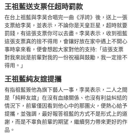
王祖藍送支票任超時罰款
在台上祖藍與李昊合唱完一曲《浮誇》後，送上一張
支票給李昊，並表示，不論你是天皇巨星，超時就要
罰錢，有這張支票你可以去盡。李昊表示，收到祖藍
這張支票真的捨不得用，會鑲好放在家中遇上不開心
事時拿來看，便會想起大家對他的支持:「這張支票
對我來說是前輩對我的一份祝福與鼓勵，我一定捨不
得用。」
王祖藍純友誼提攜
有指祖藍簽他為旗下藝人一事，李昊表示，二人之間
是「純粹友誼」在沒有血緣關係、也沒有利益糾結的
情況下，前輩僅因看到他心中的那團火，便熱心給予
提攜，並強調，最好報答祖藍的方式不是形式上的道
謝，而是不辜負前輩的期望，繼續努力帶來更好的作
品。