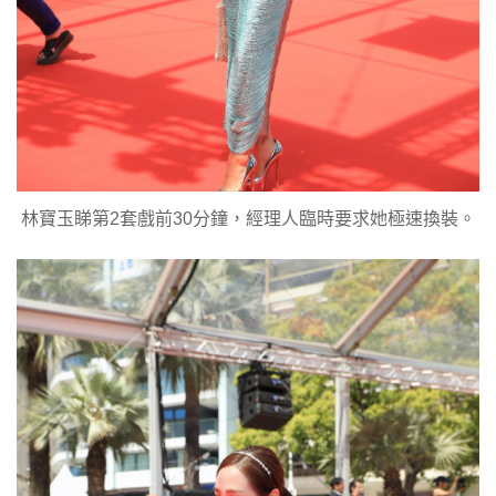
林寶玉睇第2套戲前30分鐘，經理人臨時要求她極速換裝。