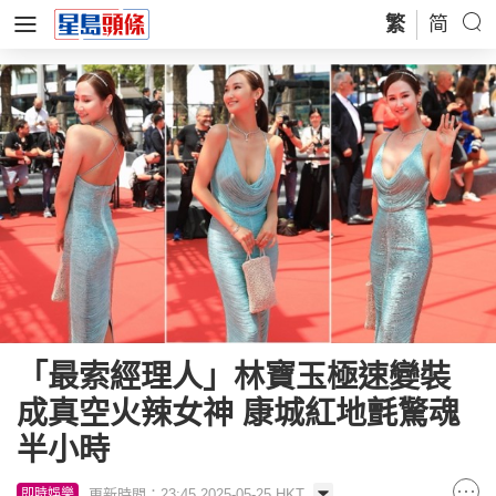
繁
简
「最索經理人」林寶玉極速變裝
成真空火辣女神 康城紅地氈驚魂
半小時
更新時間：23:45 2025-05-25 HKT
即時娛樂