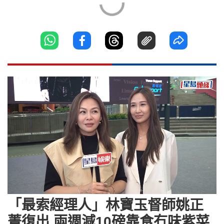
Loaded
:
Unmute
9.66%
「最索經理人」林寶玉督師姚正
菁復出 兩週減10磅靠食冇味紫菜