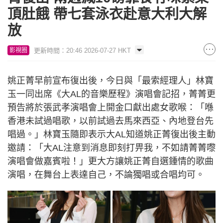
頂肚餓 帶七套泳衣赴意大利大解
放
更新時間：20:46 2026-07-27 HKT
影視圈
姚正菁早前宣布復出後，今日與「最索經理人」林寶
玉一同出席《大AL的音樂歷程》演唱會記招，菁菁更
預告將於張武孝演唱會上開金口獻出處女歌喉：「喺
香港未試過唱歌，以前試過去馬來西亞、內地登台先
唱過。」林寶玉隨即表示大AL知道姚正菁復出後主動
邀請：「大AL注意到消息即刻打畀我，不如請菁菁嚟
演唱會做嘉賓啦！」更大方讓姚正菁自選鍾情的歌曲
演唱，在舞台上表達自己，不論獨唱或合唱均可。