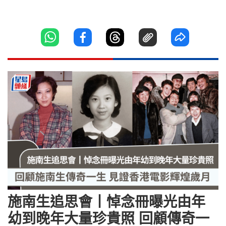
施南生追思會丨悼念冊曝光由年
幼到晚年大量珍貴照 回顧傳奇一