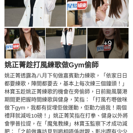
+9
姚正菁趁打風練歌做Gym偷師
姚正菁透露為八月下旬做嘉賓勤力練歌，「依家日日
都要練歌，陣間都要去，基本上每次練三個鐘頭！」
林寶玉趁姚正菁練歌的機會在旁偷師，日前颱風襲港
期間更把握時間練歌與健身，笑指：「打風冇嘢做咪
做下gym，我都有捉埋佢做運動，佢勤力過我！兩個
禮拜就減咗10磅！」姚正菁笑指在打拳、健身以外將
會學普拉提，在「魔鬼教練」林寶玉監察下才成功減
肥：「之前做專訪見到啲相唔係咁靚、影出嚟有少少