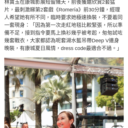
林寶玉在康城影展短留幾天，前後獲邀欣賞2套猛
片，最刺激睇第2套戲《Romería》前30分鐘，經理
人希望她有所不同，臨時要求她極速換裝，不要着同
一套現身：「因為第一次走紅地毯比較緊張，所以準
備不足，接到指令要馬上換衫幾乎被考起，匆匆試咗
幾套戰衣，大家都認為呢套湖水藍吊帶Deep V連身
晚裝，有康城夏日風情，dress code最適合不過。」