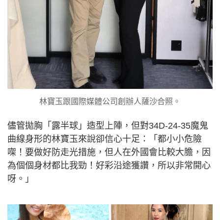
林寶玉跟國際媒體公司創辦人薩沙合照。
儘管拋胸「露半球」造型上陣，但對34D-24-35魔鬼
曲線身形的林寶玉來說卻信心十足：「都小小危險
㗎！要做好防走光措施，但人在外國會比較大膽，因
為個個身材都比我勁！好彩沿途獲讚，所以非常開心
呀。」