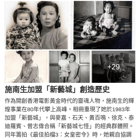
+29
施南生加盟「新藝城」創造歷史
作為開創香港電影黃金時代的靈魂人物，施南生的輝
煌事業在80年代攀上高峰。相冊重現了她於1983年
加盟「新藝城」，與麥嘉、石天、黃百鳴、徐克、泰
迪羅賓、曾志偉合稱「新藝城七怪」的經典群體照。
同年籌拍《最佳拍檔3：女皇密令》時，她親自協調