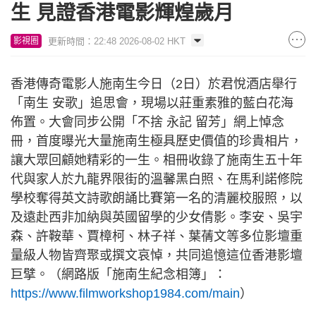
生 見證香港電影輝煌歲月
更新時間：22:48 2026-08-02 HKT
影視圈
香港傳奇電影人施南生今日（2日）於君悅酒店舉行
「南生 安歌」追思會，現場以莊重素雅的藍白花海
佈置。大會同步公開「不捨 永記 留芳」網上悼念
冊，首度曝光大量施南生極具歷史價值的珍貴相片，
讓大眾回顧她精彩的一生。相冊收錄了施南生五十年
代與家人於九龍界限街的溫馨黑白照、在馬利諾修院
學校奪得英文詩歌朗誦比賽第一名的清麗校服照，以
及遠赴西非加納與英國留學的少女倩影。李安、吳宇
森、許鞍華、賈樟柯、林子祥、葉蒨文等多位影壇重
量級人物皆齊聚或撰文哀悼，共同追憶這位香港影壇
巨擘。（網路版「施南生紀念相簿」：
https://www.filmworkshop1984.com/main
）