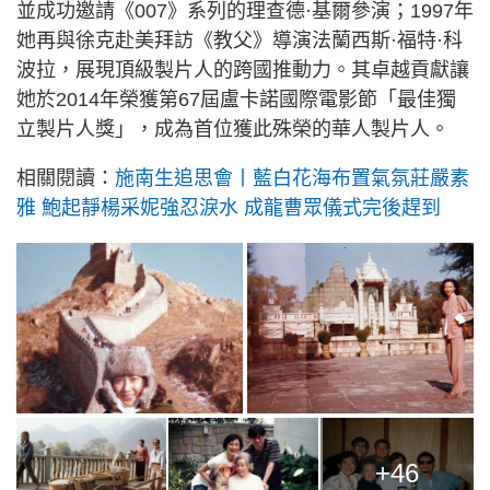
並成功邀請《007》系列的理查德·基爾參演；1997年
她再與徐克赴美拜訪《教父》導演法蘭西斯·福特·科
波拉，展現頂級製片人的跨國推動力。其卓越貢獻讓
她於2014年榮獲第67屆盧卡諾國際電影節「最佳獨
立製片人獎」，成為首位獲此殊榮的華人製片人。
相關閱讀：
施南生追思會丨藍白花海布置氣氛莊嚴素
雅 鮑起靜楊采妮強忍淚水 成龍曹眾儀式完後趕到
+46