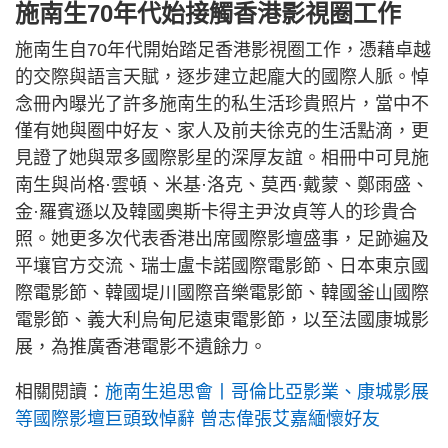
施南生70年代始接觸香港影視圈工作
施南生自70年代開始踏足香港影視圈工作，憑藉卓越
的交際與語言天賦，逐步建立起龐大的國際人脈。悼
念冊內曝光了許多施南生的私生活珍貴照片，當中不
僅有她與圈中好友、家人及前夫徐克的生活點滴，更
見證了她與眾多國際影星的深厚友誼。相冊中可見施
南生與尚格·雲頓、米基·洛克、莫西·戴蒙、鄭雨盛、
金·羅賓遜以及韓國奧斯卡得主尹汝貞等人的珍貴合
照。她更多次代表香港出席國際影壇盛事，足跡遍及
平壤官方交流、瑞士盧卡諾國際電影節、日本東京國
際電影節、韓國堤川國際音樂電影節、韓國釜山國際
電影節、義大利烏甸尼遠東電影節，以至法國康城影
展，為推廣香港電影不遺餘力。
相關閱讀：
施南生追思會丨哥倫比亞影業、康城影展
等國際影壇巨頭致悼辭 曾志偉張艾嘉緬懷好友