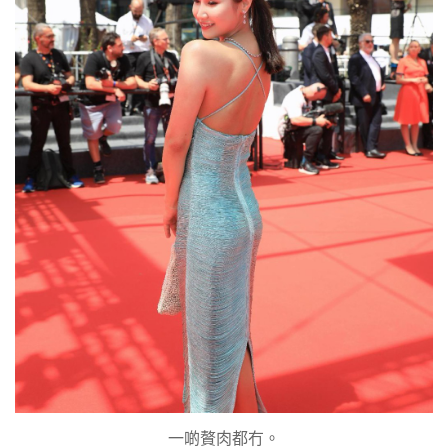
一啲贅肉都冇。