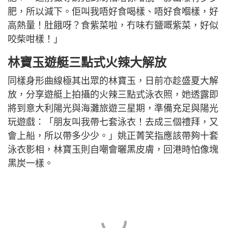
肥，所以減下。佢叫我唔好食喝樣、唔好食嗰樣，好
高熱量！肚餓呀？食紫菜啦，冇味冇鹽嘅紫菜，好似
咬柴咁樣！」
林寶玉遊艇三點式火辣大解放
同樣身形曲線極其出眾的林寶玉，日前亦趁盛夏大解
放，分享遊艇上拍攝的火辣三點式泳衣照，她透露即
將到意大利陽光與海灘旅遊三星期，準備充足與陽光
玩遊戲：「朋友叫我帶七套泳衣！去成三個禮拜，又
會上船，所以帶多少少。」姚正菁笑指應該帶夠十套
泳衣影相，林寶玉則自嘲會曬黑皮膚，回港時怕像塊
黑炭一樣。