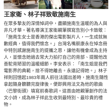
王家衛、林子祥致敬施南生
在眾多摯友的深情悼詞中，盡顯施南生溫暖的為人與
非凡才華。著名導演王家衛親筆撰寫告別小卡致敬：
「施南生女士是香港的傑出電影製片人，一生成就無
數經典，值得我們懷念。」台灣名嘴蔡康永在悼念冊
中特別感謝施南生的提攜之恩，讓他有機會成為主持
人，並懷念她過去常大力拍打自己的背部、提醒他改
善駝背陋習的溫暖細節。李安表示：「南生姐是我們
電影界的典範，捨不得她離去。永遠記得她。」林子
祥則回憶起1983年兩人前往法國出差時，施南生隨性
拿起隨身聽聽完旋律後，便即興用法文為他的歌曲
〈巴黎街頭〉填寫前奏歌詞。這首由她親筆創作的法
文小詩，成為林子祥此生收到最特別、最珍貴的禮
物。