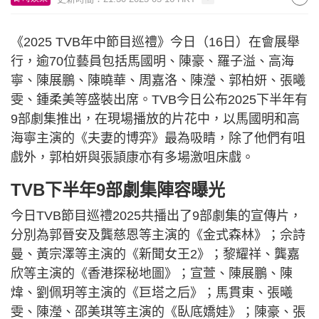
《2025 TVB年中節目巡禮》今日（16日）在會展舉
行，逾70位藝員包括馬國明、陳豪、羅子溢、高海
寧、陳展鵬、陳曉華、周嘉洛、陳瀅、郭柏妍、張曦
雯、鍾柔美等盛裝出席。TVB今日公布2025下半年有
9部劇集推出，在現場播放的片花中，以馬國明和高
海寧主演的《夫妻的博弈》最為吸睛，除了他們有咀
戲外，郭柏妍與張頴康亦有多場激咀床戲。
TVB下半年9部劇集陣容曝光
今日TVB節目巡禮2025共播出了9部劇集的宣傳片，
分別為郭晉安及龔慈恩等主演的《金式森林》；佘詩
曼、黃宗澤等主演的《新聞女王2》；黎耀祥、龔嘉
欣等主演的《香港探秘地圖》；宣萱、陳展鵬、陳
煒、劉佩玥等主演的《巨塔之后》；馬貫東、張曦
雯、陳瀅、邵美琪等主演的《臥底嬌娃》；陳豪、張