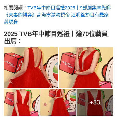
相關閱讀：
TVB年中節目巡禮2025丨9部劇集率先睇
《夫妻的博弈》高海寧激吻視帝 汪明荃節目有羅家
英現身
2025 TVB年中節目巡禮丨逾70位藝員
出席：
+33