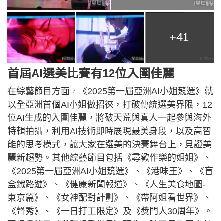
+41
首屆AI選美比賽有12位入圍佳麗
在綜藝節目方面，《2025第一屆亞洲AI小姐競選》就
以全亞洲首個AI小姐做招徠，打破傳統選美界限，12
位AI生成的入圍佳麗，將破天荒與真人一起參與海外
特輯拍攝，利用AI技術即時展現最美身段，以及高智
能的思考模式，讓大家在選美的決賽舞台上，見證美
麗新趨勢。其他綜藝節目包括《尋歡作樂的姐姐》、
《2025第一屆亞洲AI小姐競選》、《港味王》、《盲
盒鐵路遊》、《健康新聞報道》、《人生美食地圖-
東京篇》、《女神配對計劃》、《帶阿姐看世界》、
《聲秀》、《一日打工限定》及《獎門人30周年》。