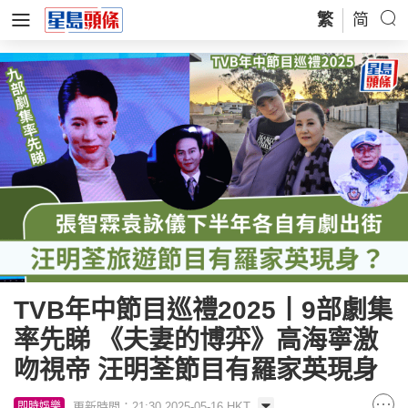
繁
简
TVB年中節目巡禮2025丨9部劇集
率先睇 《夫妻的博弈》高海寧激
吻視帝 汪明荃節目有羅家英現身
更新時間：21:30 2025-05-16 HKT
即時娛樂