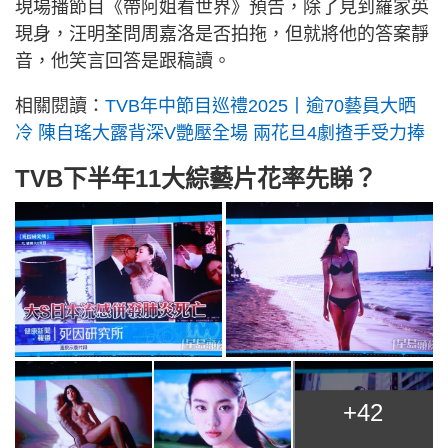
現場播節目《帶阿姐看世界》預告，除了見到羅家英
現身，汪明荃問周嘉洛是否拍拖，但就將他的答案靜
音，他笑言回答是跟稿讀。
相關閱讀：
TVB年中節目巡禮2025丨逾70藝員大晒
冷 陳自瑤大露背深V艷壓全場 兩花旦4劇揸手受力捧
TVB下半年11大綜藝片花率先睇？
+42