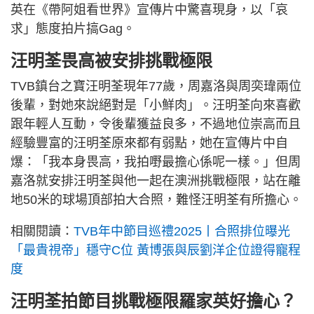
英在《帶阿姐看世界》宣傳片中驚喜現身，以「哀
求」態度拍片搞Gag。
汪明荃畏高被安排挑戰極限
TVB鎮台之寶汪明荃現年77歲，周嘉洛與周奕瑋兩位
後輩，對她來說絕對是「小鮮肉」。汪明荃向來喜歡
跟年輕人互動，令後輩獲益良多，不過地位崇高而且
經驗豐富的汪明荃原來都有弱點，她在宣傳片中自
爆：「我本身畏高，我拍嘢最擔心係呢一樣。」但周
嘉洛就安排汪明荃與他一起在澳洲挑戰極限，站在離
地50米的球場頂部拍大合照，難怪汪明荃有所擔心。
相關閱讀：
TVB年中節目巡禮2025丨合照排位曝光
「最貴視帝」穩守C位 黃博張與辰劉洋企位證得寵程
度
汪明荃拍節目挑戰極限羅家英好擔心？