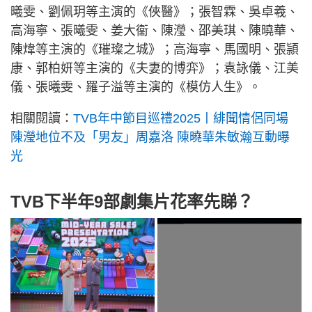
曦雯、劉佩玥等主演的《俠醫》；張智霖、吳卓羲、
高海寧、張曦雯、姜大衞、陳瀅、邵美琪、陳曉華、
陳煒等主演的《璀璨之城》；高海寧、馬國明、張頴
康、郭柏妍等主演的《夫妻的博弈》；袁詠儀、江美
儀、張曦雯、羅子溢等主演的《模仿人生》。
相關閱讀：
TVB年中節目巡禮2025丨緋聞情侶同場
陳瀅地位不及「男友」周嘉洛 陳曉華朱敏瀚互動曝
光
TVB下半年9部劇集片花率先睇？