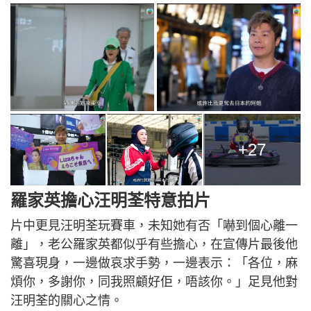
+27
羅家英擔心汪明荃特意拍片
片中更見汪明荃玩賽車，未知她有否「嚇到個心離一
離」，老公羅家英都似乎有些擔心，在宣傳片最後他
驚喜現身，一邊做哀求手勢，一邊表示：「各位，麻
煩你，多謝你，同我照顧好佢，唔該你。」足見他對
汪明荃的關心之情。