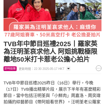
TVB年中節目巡禮2025丨羅家英
為汪明荃哀求他人 阿姐挑戰極限
離地50米打卡惹老公擔心拍片
更新時間：22:30 2025-05-17 HKT
即時娛樂
TVB年中節目巡禮2025昨日（16日）舉行，今晚
（17日）TVB播出精華片段，展示下半年有甚麼精彩
節目，當中包括汪明荃與「小鮮肉」周嘉洛、周奕瑋
拍攝的綜藝節目《帶阿姐看世界》。汪明荃老公羅家