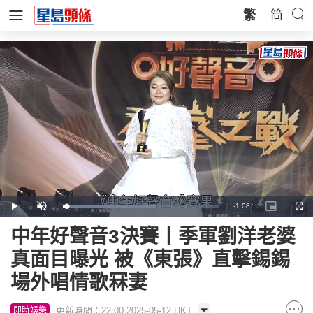
繁
简
Remaining
-
1:08
Loaded
:
Play
Unmute
Picture-
Full
59.62%
in-
Picture
Time
中年好聲音3決賽丨季軍劉洋老婆
真面目曝光 被《東張》直擊錫錫
場外唱情歌冧妻
更新時間：22:00 2025-05-12 HKT
即時娛樂