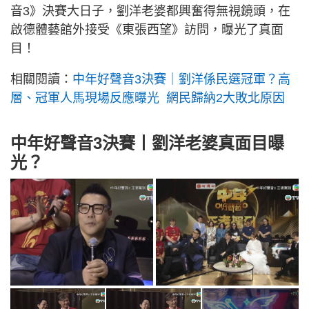
音3》決賽大日子，劉洋老婆都興奮得無視鏡頭，在
啟德體藝館外接受《東張西望》訪問，曝光了真面
目！
相關閱讀：
中年好聲音3決賽｜劉洋係民選冠軍？高
層、冠軍人馬現場反應曝光 網民歸納2大敗北原因
中年好聲音3決賽丨劉洋老婆真面目曝
光？