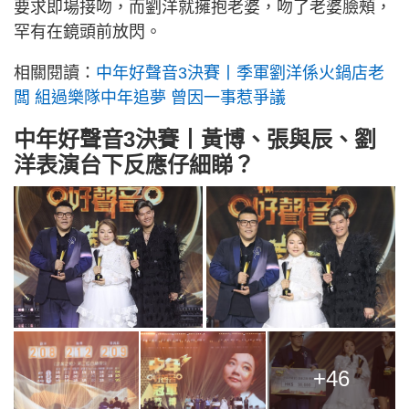
要求即場接吻，而劉洋就擁抱老婆，吻了老婆臉頰，
罕有在鏡頭前放閃。
相關閱讀：
中年好聲音3決賽丨季軍劉洋係火鍋店老
闆 組過樂隊中年追夢 曾因一事惹爭議
中年好聲音3決賽丨黃博、張與辰、劉
洋表演台下反應仔細睇？
+46