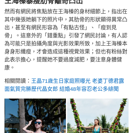
王海榛暴瘦肋骨離奇凸出
然而有網民將焦點放在王海榛的身材細節上，指出在
其中幾張她躺下的照片中，其肋骨的形狀顯得異常凸
出，甚至有網民形容為「有點古怪」、「瘦到見
骨」。這意外的「錯重點」引發了網民討論，有人認
為可能只是拍攝角度與光影效果所致，加上王海榛本
身身形纖瘦，才會造成這種視覺效果；但也有粉絲對
此表示擔心，提醒她不要過度減肥，要注意身體健
康。
相關閱讀：
王晶71歲生日家庭照曝光 老婆丁德君露
面氣質完勝歷代晶女郎 結婚48年容忍老公多緋聞