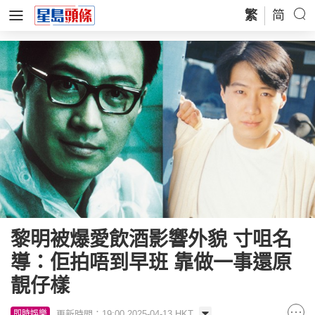
繁
简
黎明被爆愛飲酒影響外貌 寸咀名
導：佢拍唔到早班 靠做一事還原
靚仔樣
更新時間：19:00 2025-04-13 HKT
即時娛樂