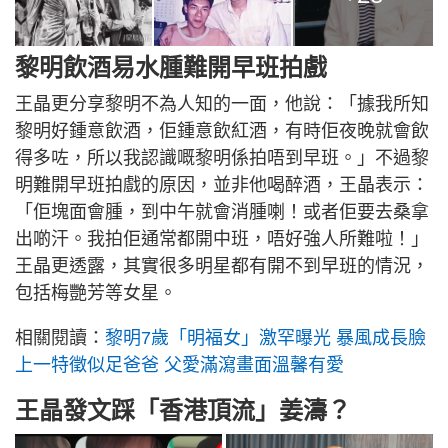
黎明飲酒易水腫難開早班拍戲
王晶更分享黎明不為人知的一面，他說：「據我所知
黎明好鍾意飲酒，佢鍾意飲紅酒，有時佢夜晚就會飲
得多咗，所以我認識嘅黎明係拍唔到早班。」不過黎
明難開早班拍戲的原因，並非他喝醉酒，王晶表示：
「佢塊面會腫，到中午就會消腫喇！或者佢要去桑拿
出啲汗。我拍佢通常都開中班，唔好強人所難啦！」
王晶更透露，其實很多明星都有開不到早班的情況，
包括梅艷芳等女星。
相關閱讀：
黎明7歲「明福女」激罕曝光 暴風成長臉
上一特徵似足爸爸 父愛滿瀉畫面溫馨有愛
王晶發文踩「香港頂流」姜濤？