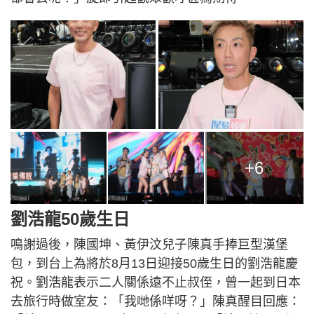
+6
劉浩龍50歲生日
鳴謝過後，陳國坤、黃伊汶兒子陳真手捧巨型漢堡
包，到台上為將於8月13日迎接50歲生日的劉浩龍慶
祝。劉浩龍表示二人關係遠不止叔侄，曾一起到日本
去旅行時做室友：「我哋係咩呀？」陳真醒目回應：