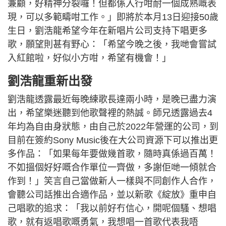
兼顧，好精神分裂囉！但都係入行咁耐一個成熟嘅表
現，可以多範疇咁工作。」即將於本月13日迎接50歲
生日，劉浩龍希望今年在新唱片公司支持下唱更多
歌，願望則甚有野心：「希望今晚之後，我哋會嘗試
入紅館啦，好似小方咁，希望有機會！」
劉浩龍重新出發
劉浩龍透露最近每晚練歌長達兩小時，是晚已盡力演
出，希望樂迷聽到他歌聲裡的熱誠。師兄透露過去4
年均為自由身狀態，由自己於2022年營運的公司，到
目前在簽約Sony Music後在大公司資源下可以推出更
多作品：「如果每年要做幾首歌，隨時真係過百萬！
不如搵個好好嘅合作單位一齊做，多謝佢哋一傾就合
作到！」笑言自己當做新人一樣與不同創作人合作，
會聽公司話推出合適作品，並以新歌《綻放》重申自
己唱歌的追求：「我以前好冇信心，開呢個騷、想唱
歌，就有返唱歌嘅勇氣，我想唱一首歌代表我唔