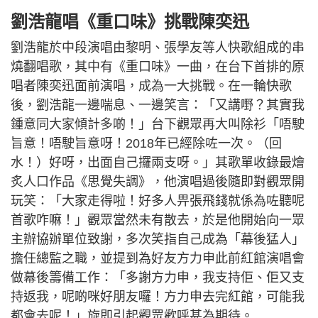
劉浩龍唱《重口味》挑戰陳奕迅
劉浩龍於中段演唱由黎明、張學友等人快歌組成的串
燒翻唱歌，其中有《重口味》一曲，在台下首排的原
唱者陳奕迅面前演唱，成為一大挑戰。在一輪快歌
後，劉浩龍一邊喘息、一邊笑言：「又講嘢？其實我
鍾意同大家傾計多啲！」台下觀眾再大叫除衫「唔駛
旨意！唔駛旨意呀！2018年已經除咗一次。（回
水！）好呀，出面自己攞兩支呀。」其歌單收錄最燴
炙人口作品《思覺失調》，他演唱過後隨即對觀眾開
玩笑：「大家走得啦！好多人畀張飛錢就係為咗聽呢
首歌咋嘛！」觀眾當然未有散去，於是他開始向一眾
主辦協辦單位致謝，多次笑指自己成為「幕後猛人」
擔任總監之職，並提到為好友方力申此前紅館演唱會
做幕後籌備工作：「多謝方力申，我支持佢、佢又支
持返我，呢啲咪好朋友囉！方力申去完紅館，可能我
都會去呢！」旋即引起觀眾歡呼甚為期待。