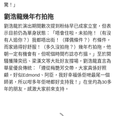
驚！」
劉浩龍幾年冇拍拖
劉浩龍於演出期間數次提到粉絲早已成家立室，但表
示目前仍為單身狀態：「唔會住啦，未拍拖！（有沒
有人追你？）我都唔出街！（擇偶條件？）冇條件，
而家過得好舒服！（多久沒拍拖？）幾年冇拍拖，他
朝一定有機會有，但呢個時間冇諗亦冇搵。」至於開
騷獲陳奕迅、梁漢文等大批好友撐場，劉浩龍直言為
華星優良傳統：「遵從梅艷芳交帶，大家真係好照
顧，好似Edmond、阿臣，我好幸福係佢哋最尾一個
師弟，所以咁多年佢哋都好支持我！」在坐均為30多
年的朋友，感激大家前來支持。