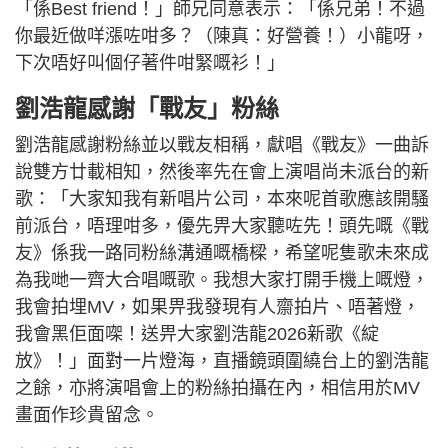
「係Best friend！」師兄同意表示：「係兄弟！不過
你最近做咩漲咗咁多？（陳真：好營養！）小龍呀，
下次唔好叫個仔著件咁緊嘅衫！」
劉浩龍感謝「戰友」粉絲
劉浩龍感謝粉絲並以戰友相稱，獻唱《戰友》一曲訴
說雙方廿載相知，然後率先在會上演唱尚未派台的新
歌：「大家知我有新唱片公司，本來呢首歌應該開騷
前派台，唔理咁多，優先畀大家聽咗先！頭先嘅《戰
友》係我一路同粉絲溝通嘅橋樑，希望呢隻歌未來成
為我哋一齊大合唱嘅歌。我想大家打開手機上嘅燈，
我會拍埋MV，如果畀我發現有人齋拍片、唔著燈，
我會黑佢面㗎！送畀大家劉浩龍2026新歌《綻
放》！」面對一片燈海，直播鏡頭圍繞台上的劉浩龍
之餘，亦將演唱會上的粉絲拍攝在內，相信用於MV
畫面作珍貴留念。