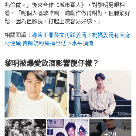
兆倫做。」後來合作《城市獵人》，對黎明另眼相
看，「呢個人唱歌咋喎，啲動作做得咁好，佢腿筋好
鬆，因為佢腳長，打起上嚟容易好睇。」
相關閱讀：
導演王晶發文再踩姜濤？祝福姜濤有天身
材健碩 責師奶粉絲捧出低下水平頂流
黎明被爆愛飲酒影響靚仔樣？
+28