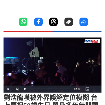
Remaining
-
12:26
Loaded
:
Play
Unmute
Picture-
Fullscr
4.57%
in-
Picture
劉浩龍嘆被外界誤解定位模糊 台
Time