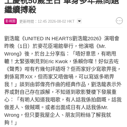
上慶祝50歲生日 單身多年無問題
繼續搏殺
更新時間：12:45 2026-08-02 HKT
影視圈
劉浩龍《UNITED IN HEARTS劉浩龍2026》演唱會
昨晚（1日）於麥花臣場館舉行，他演唱《Mr.
Wrong》後，於台上分享指：「唔好意思，有啲甩
轆！太緊張喇見到Eric Kwok，係賴你㗎！好似去咗
《聲秀》咁有冇幾句評語呀？佢而家好少寫歌畀我，
剩係寫畀XiX，但而家又唔做喎，可以寫返多啲畀
我！」談到由郭偉亮作曲的經典作品，劉浩龍表示外
界或對自己存在誤解，不知道到歌影雙棲下發展重
心：「有啲人知道我唱歌，有人話我係拍戲嘅，話我
做差人、做賊嘅。或者出面成日有人話我係Mr.
Wrong，但只要我屋企人、朋友同粉絲了解我就
夠！」