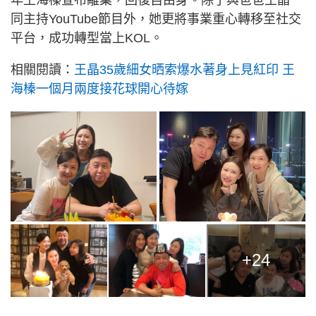
年王海榛宣布離巢，回復自由身。除了與爸爸王晶一
同主持YouTube節目外，她更將事業重心轉移至社交
平台，成功轉型當上KOL。
相關閱讀：
王晶35歲細女晒索爆水著身上見紅印 王
海榛一個月兩度接花球開心待嫁
+24