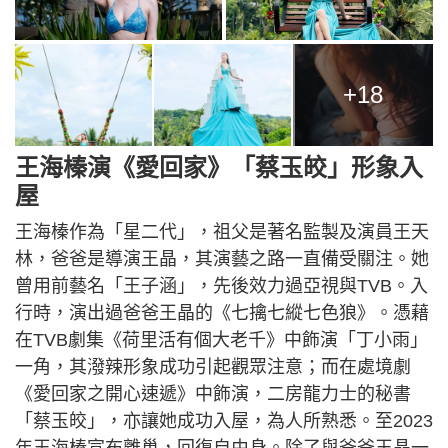
+18
王海榛演《愛回家》「蔡玉皎」形象入
屋
王海榛作為「星二代」，祖父是著名監製及演員王天
林，爸爸是導演王晶，其演藝之路一直備受關注。她
曾用前藝名「王子涵」，先後效力過亞視與TVB。入
行時，演出過爸爸王晶的《七擒七縱七色狼》。憑藉
在TVB劇集《荷里活有個大老千》中飾演「丁小雨」
一角，其潑辣形象成功引起觀眾注意；而在處境劇
《愛回家之開心速遞》中飾演，二房龍力士的秘書
「蔡玉皎」，亦讓她成功入屋，為人所熟悉。至2023