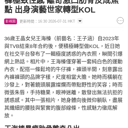
褲極致性感 離奇激凸肋骨反成焦
點 出身演藝世家轉型KOL
更新時間：16:30 2026-07-31 HKT
影視圈
36歲王晶女兒王海榛（前藝名：王子涵）自2023年
與TVB結束8年合約後，便積極轉型做KOL，近日她
在社交平台發布了一輯極度誘惑的內衣照，瞬間引爆
網上熱話。相片中，王海榛僅穿著一套純白色的運動
內衣，配搭一條鬆垮的牛仔褲，褲頭半開，刻意露出
內褲褲頭的品牌字樣，尺度相當大膽。她時而橫躺在
沙發上，對著鏡頭展露燦爛而帶點野性的笑容；時而
微張朱唇，手持糖果，眼神迷離，散發出無法抗拒的
誘惑感。其中一張相片，她身體向後微仰躺臥，盡展
其纖細的腰肢與緊實的腹部線條，性感魅力徹底解
放。