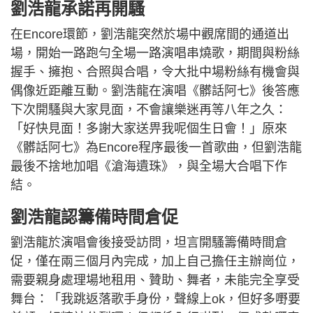
劉浩龍承諾再開騷
在Encore環節，劉浩龍突然於場中觀席間的通道出
場，開始一路跑勻全場一路演唱串燒歌，期間與粉絲
握手、擁抱、合照與合唱，令大批中場粉絲有機會與
偶像近距離互動。劉浩龍在演唱《髒話阿七》後答應
下次開騷與大家見面，不會讓樂迷再等八年之久：
「好快見面！多謝大家送畀我呢個生日會！」原來
《髒話阿七》為Encore程序最後一首歌曲，但劉浩龍
最後不捨地加唱《滄海遺珠》，與全場大合唱下作
結。
劉浩龍認籌備時間倉促
劉浩龍於演唱會後接受訪問，坦言開騷籌備時間倉
促，僅在兩三個月內完成，加上自己擔任主辦崗位，
需要親身處理場地租用、贊助、舞者，未能完全享受
舞台：「我跳返落歌手身份，聲線上ok，但好多嘢要