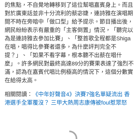
的焦點，不自覺地轉移到了這位幫唱嘉賓身上。而且
對於廣東話並非十分流利的蔡宓婕，連詩雅在演唱期
間不時在旁暗中「做口型」給予提示。節目播出後，
網民紛紛表示有嚴重的「主客倒置」情況，「聽完以
為是連詩雅去參加比賽」、「整首歌全程都是Shiga
在唱，唱得比參賽者還多，為什麼評判完全不
提？」、「如果不看字幕，根本聽不出蔡在唱什
麼」。許多網民對最終高達89分的賽果表達了強烈不
滿，認為在嘉賓代唱比例極高的情況下，這個分數實
在給得太高。
相關閱讀：
《中年好聲音4》決賽7強名單疑流出 香
港選手全軍覆沒？ 三甲大熱周志康傳被foul惹眾怒