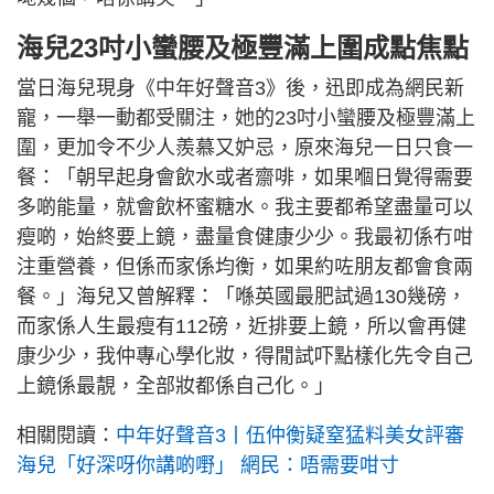
海兒23吋小蠻腰及極豐滿上圍成點焦點
當日海兒現身《中年好聲音3》後，迅即成為網民新
寵，一舉一動都受關注，她的23吋小蠻腰及極豐滿上
圍，更加令不少人羨慕又妒忌，原來海兒一日只食一
餐：「朝早起身會飲水或者齋啡，如果嗰日覺得需要
多啲能量，就會飲杯蜜糖水。我主要都希望盡量可以
瘦啲，始終要上鏡，盡量食健康少少。我最初係冇咁
注重營養，但係而家係均衡，如果約咗朋友都會食兩
餐。」海兒又曾解釋：「喺英國最肥試過130幾磅，
而家係人生最瘦有112磅，近排要上鏡，所以會再健
康少少，我仲專心學化妝，得閒試吓點樣化先令自己
上鏡係最靚，全部妝都係自己化。」
相關閱讀：
中年好聲音3丨伍仲衡疑窒猛料美女評審
海兒「好深呀你講啲嘢」 網民：唔需要咁寸