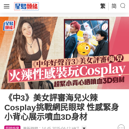
繁
简
《中3》美女評審海兒火辣
Cosplay挑戰網民眼球 性感緊身
小背心展示噴血3D身材
更新時間：14:45 2025-04-12 HKT
即時娛樂