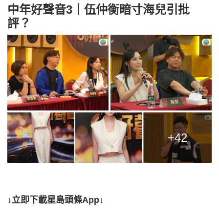
中年好聲音3丨伍仲衡暗寸海兒引批
評？
+42
↓立即下載星島頭條App↓