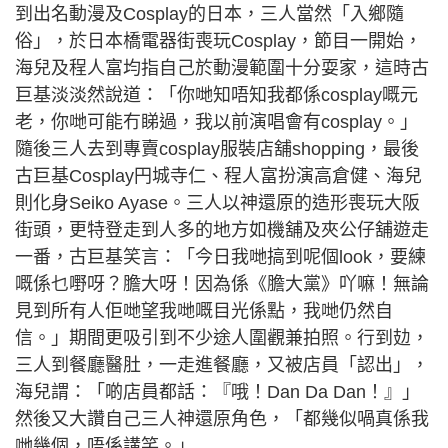
到出名動漫及Cosplay的日本，三人當然「入鄉隨
俗」，於日本橋電器街喪玩Cosplay，節目一開始，
海兒及程人富均指自己於動漫範圍十分耍家，這時古
巨基淡淡然說道：「你哋知唔知我都係cosplay嘅元
老，你哋可能冇睇過，我以前演唱會有cosplay。」
隨後三人去到專賣cosplay服裝店舖shopping，最後
古巨基Cosplay円城寺仁、程人富扮演高倉健、海兒
則化身Seiko Ayase。三人以神還原的造形喪玩大阪
街頭，更特登走到人多的地方如機舖及夾公仔舖遊走
一番，古巨基笑言：「今日我哋搞到呢個look，要練
嘅係乜嘢呀？膽大呀！因為係《膽大黨》吖嘛！無論
見到所有人佢哋望我哋嘅目光係點，我哋仍然自
信。」期間更吸引到不少途人圍觀兼拍照。行到攰，
三人到餐廳醫肚，一走進餐廳，又被店員「認出」，
海兒謂：「啲店員都話：『哦！Dan Da Dan！』」
然後又大讚自己三人神還原角色，「都幾似喎真係我
哋幾個，唔係講笑。」