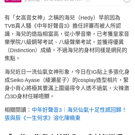
有「女高音女神」之稱的海兒（Hedy）早前因為
TVB真人騷《中年好聲音3》擔任評審而被人所認
識，海兒的造詣相當高，從小學音樂，已考獲皇家音
樂學院八級鋼琴考試、八級聲樂考試，並獲得優異
（Distinction）成績。不過海兒的身材同樣是網民的
焦點。
海兒近日一洗仙氣女神形象，今日在IG貼上多張化身
成Seiko Ayase（綾瀬星子）的cosplay造型相片，緊
身小背心將極其豐滿上圍逼得令人透不過氣，火辣激
凸3D身材任睇唔嬲。
相關閱讀：
中年好聲音3｜海兒仙氣十足性感回歸！
張與辰《一生何求》溶化陳曉東