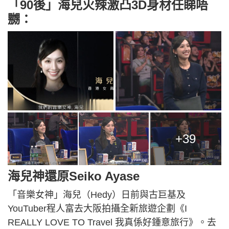
「90後」海兒火辣激凸3D身材任睇唔
嬲：
+39
海兒神還原Seiko Ayase
「音樂女神」海兒（Hedy）日前與古巨基及
YouTuber程人富去大阪拍攝全新旅遊企劃《I
REALLY LOVE TO Travel 我真係好鍾意旅行》。去