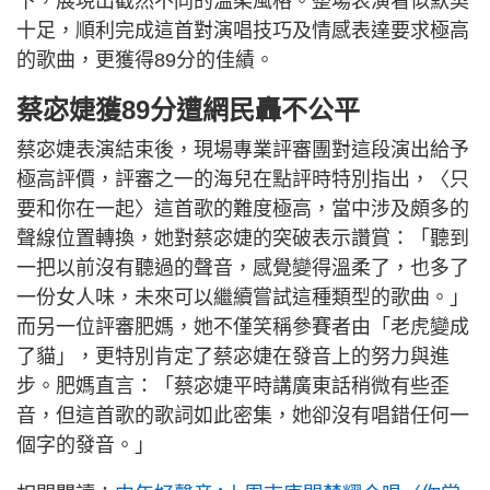
下，展現出截然不同的溫柔風格。整場表演看似默契
十足，順利完成這首對演唱技巧及情感表達要求極高
的歌曲，更獲得89分的佳績。
蔡宓婕獲89分遭網民轟不公平
蔡宓婕表演結束後，現場專業評審團對這段演出給予
極高評價，評審之一的海兒在點評時特別指出，〈只
要和你在一起〉這首歌的難度極高，當中涉及頗多的
聲線位置轉換，她對蔡宓婕的突破表示讚賞：「聽到
一把以前沒有聽過的聲音，感覺變得溫柔了，也多了
一份女人味，未來可以繼續嘗試這種類型的歌曲。」
而另一位評審肥媽，她不僅笑稱參賽者由「老虎變成
了貓」，更特別肯定了蔡宓婕在發音上的努力與進
步。肥媽直言：「蔡宓婕平時講廣東話稍微有些歪
音，但這首歌的歌詞如此密集，她卻沒有唱錯任何一
個字的發音。」