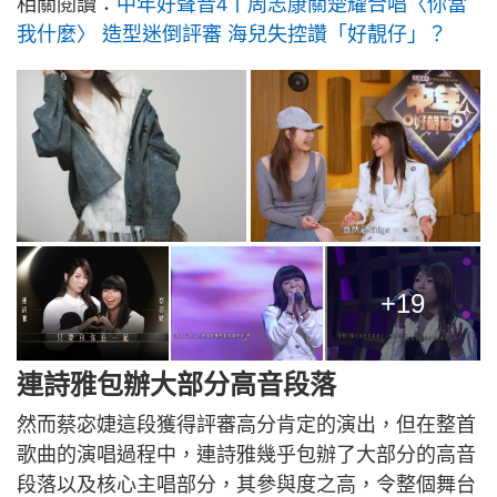
相關閱讀：
中年好聲音4丨周志康關楚耀合唱〈你當
我什麼〉 造型迷倒評審 海兒失控讚「好靚仔」？
+19
連詩雅包辦大部分高音段落
然而蔡宓婕這段獲得評審高分肯定的演出，但在整首
歌曲的演唱過程中，連詩雅幾乎包辦了大部分的高音
段落以及核心主唱部分，其參與度之高，令整個舞台