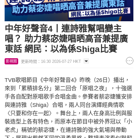
中年好聲音4丨連詩雅幫唱變主
唱？ 助力蔡宓婕唱晒高音兼提廣
東話 網民：以為係Shiga比賽
更新時間：16:30 2026-07-27 HKT
影視圈
TVB歌唱節目《中年好聲音4》昨晚（26日）播出，
來到「累積排名分」第二回合「原唱之夜」，十強選
手各自配對原唱歌手合唱金曲。參賽者蔡宓婕獲安排
與連詩雅（Shiga）合唱，兩人同台演繹經典情歌
〈只要和你在一起〉。舞台上，兩人在身高比例與服
裝造型上各有特色，而原本在節目中被外界冠以「小
老虎」稱號的蔡宓婕，在連詩雅的強大氣場與帶動