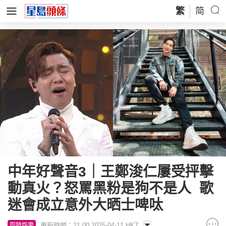
繁
简
中年好聲音3｜王鄭浚仁屢受抨擊
動真火？怒罵黑粉是狗不是人 歌
迷會成立意外大晒士啤呔
更新時間：21:00 2025-04-11 HKT
即時娛樂