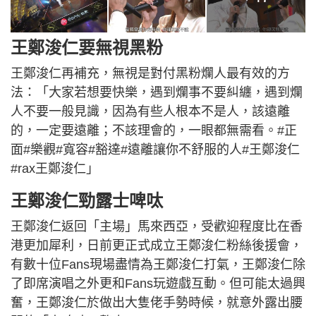
王鄭浚仁要無視黑粉
王鄭浚仁再補充，無視是對付黑粉爛人最有效的方
法：「大家若想要快樂，遇到爛事不要糾纏，遇到爛
人不要一般見識，因為有些人根本不是人，該遠離
的，一定要遠離；不該理會的，一眼都無需看。#正
面#樂觀#寬容#豁達#遠離讓你不舒服的人#王鄭浚仁
#rax王鄭浚仁」
王鄭浚仁勁露士啤呔
王鄭浚仁返回「主場」馬來西亞，受歡迎程度比在香
港更加犀利，日前更正式成立王鄭浚仁粉絲後援會，
有數十位Fans現場盡情為王鄭浚仁打氣，王鄭浚仁除
了即席演唱之外更和Fans玩遊戲互動。但可能太過興
奮，王鄭浚仁於做出大隻佬手勢時候，就意外露出腰