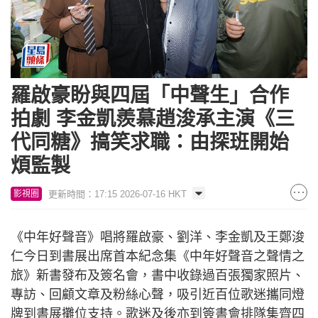
羅啟豪盼與四屆「中聲生」合作
拍劇 李金凱羨慕趙浚承主演《三
代同糖》搞笑求職：由探班開始
煩監製
更新時間：17:15 2026-07-16 HKT
影視圈
《中年好聲音》唱將羅啟豪、劉洋、李金凱及王鄭浚
仁今日到書展出席首本紀念集《中年好聲音之聲情之
旅》新書發布及簽名會，書中收錄過百張獨家照片、
專訪、回顧文章及粉絲心聲，吸引近百位歌迷攜同燈
牌到書展攤位支持。歌迷及後亦到簽書會排隊集齊四