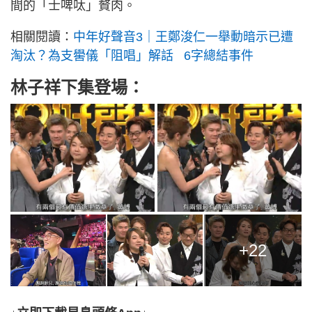
間的「士啤呔」贅肉。
相關閱讀：
中年好聲音3｜王鄭浚仁一舉動暗示已遭
淘汰？為支嚳儀「阻唱」解話 6字總結事件
林子祥下集登場：
+22