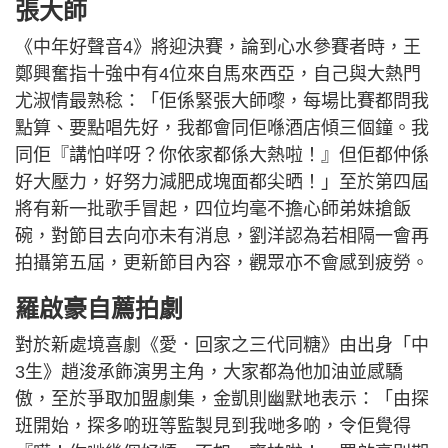
張大師
《中年好聲音4》將迎決賽，論到心水參賽者時，王
鄭興奮指十強中有4位來自馬來西亞，自己與大熱門
尤淑情最熟稔：「佢係緊張大師嚟，每場比賽都問我
點算、要點唱先好，我都會同佢喺酒店傾三個鐘。我
同佢『講怕咩呀？你依家都係大熱啦！』但佢都仲係
好大壓力，好努力減肥成塊面都尖晒！」至於第四屆
將有新一批歌手冒起，四位均毫不擔心師弟妹搶飯
碗，對節目去向亦未有消息，劉洋認為若相隔一會再
拍攝第五屆，更新節目內容，觀眾亦不會感到疲勞。
羅啟豪自薦拍劇
對於新處境喜劇《愛．回家之三代同糖》由出身「中
3生》趙浚承飾演男主角，大家都為他加油並感驕
傲，至於爭取加盟劇集，金凱則幽默地表示：「由探
班開始，探多啲班等監製見到我哋多啲，令佢覺得