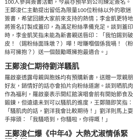
100人參與簽書活動，今晨亦預早到公司練定簽名。
王鄭浚仁主動提出留低為限量100位粉絲以外的歌迷
簽書，希望回饋大家前來支持的熱情；李金凱更特地
將簽名訂製成蓋印，為滿足粉絲準備充足。談到蓋印
時，李金凱笑指未能為新書親送唇印：「我怕錫到破
皮！（錫粉絲面珠墩？）嘩！咁賺嗰個係我喎！（粉
絲可擁抱？）送一個鼓勵嘅擁抱最適合。」
王鄭浚仁期待劉洋騷肌
羅啟豪透露母親與胞姊均有預購新書，送贈一眾親朋
好友，銷情好的話亦會拍片向粉絲道謝。談到晒肌肉
作為福利，羅啟豪表示開紅館演唱會前有開始節食及
鍛鍊，但遠遠未到可以騷肌的進度，王鄭隨即笑指：
「騷肌肉的話，劉洋我會比較期待！」劉洋則馬上耍
手擰頭：「我騷唔到，你騷啦，你得嘅！」
王鄭浚仁爆《中年4》大熱尤淑情係緊