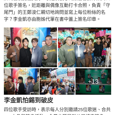
位歌手簽名，近距離與偶像互動打卡合照，負責「守
尾門」的王鄭浚仁親切地詢問並寫上每位粉絲的名
字？李金凱亦由胞姊代筆在書中蓋上簽名印章。
+13
李金凱怕錫到破皮
四位歌手受訪時，表示每人分別邀請25位歌迷、合共