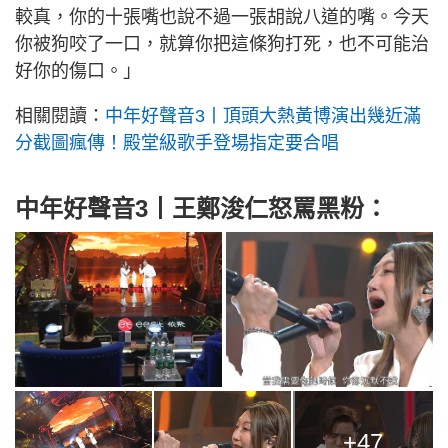
較真，你的十張嘴也說不過一張胡說八道的嘴。今天
你被狗咬了一口，就算你把這條狗打死，也不可能治
好你的傷口。」
相關閱讀：
中年好聲音3丨頂頭大熱黃博演出幾近滿
分截圖瘋傳！殿堂級歌手登場指定要合唱
中年好聲音3丨王鄭浚仁怒罵黑粉：
+47