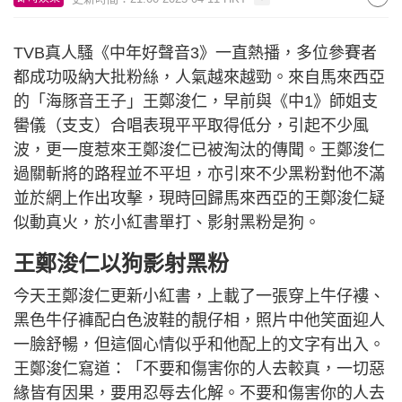
TVB真人騷《中年好聲音3》一直熱播，多位參賽者
都成功吸納大批粉絲，人氣越來越勁。來自馬來西亞
的「海豚音王子」王鄭浚仁，早前與《中1》師姐支
嚳儀（支支）合唱表現平平取得低分，引起不少風
波，更一度惹來王鄭浚仁已被淘汰的傳聞。王鄭浚仁
過關斬將的路程並不平坦，亦引來不少黑粉對他不滿
並於網上作出攻擊，現時回歸馬來西亞的王鄭浚仁疑
似動真火，於小紅書單打、影射黑粉是狗。
王鄭浚仁以狗影射黑粉
今天王鄭浚仁更新小紅書，上載了一張穿上牛仔褸、
黑色牛仔褲配白色波鞋的靚仔相，照片中他笑面迎人
一臉舒暢，但這個心情似乎和他配上的文字有出入。
王鄭浚仁寫道：「不要和傷害你的人去較真，一切惡
緣皆有因果，要用忍辱去化解。不要和傷害你的人去