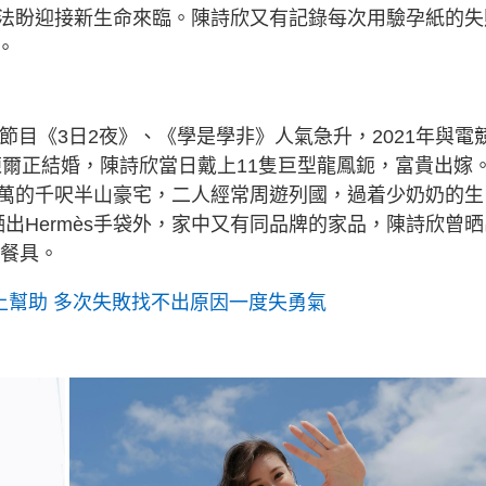
法盼迎接新生命來臨。陳詩欣又有記錄每次用驗孕紙的失
。
憑節目《3日2夜》、《學是學非》人氣急升，2021年與電
手陳爾正結婚，陳詩欣當日戴上11隻巨型龍鳳鈪，富貴出嫁
萬的千呎半山豪宅，二人經常周遊列國，過着少奶奶的生
晒出Hermès手袋外，家中又有同品牌的家品，陳詩欣曾晒
系列餐具。
上幫助 多次失敗找不出原因一度失勇氣