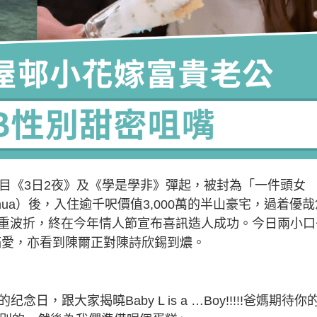
，憑節目《3日2夜》及《學是學非》彈起，被封為「一件頭女
hua）後，入住逾千呎價值3,000萬的半山豪宅，過着優哉
重波折，終在今年情人節宣布喜訊造人成功。今日兩小口
滿愛，亦看到陳爾正對陳詩欣錫到燶。
，跟大家揭曉Baby L is a …Boy!!!!!爸媽期待你