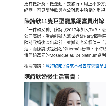
更有做針灸、做運動、去旅行，用上不少方
經歷，可見陳詩欣與老公對腹中胎兒的重視
陳詩欣11隻巨型龍鳳鈪富貴出嫁
「一件頭女神」陳詩欣2017年加入TVB，
公司高層、活動創辦人兼世界級Party搞
陳詩欣婚後淡出幕前，並搬到老公價值三千
活。而陳詩欣是出名的Hermès粉絲，不時
價值逾萬元的Mosaïque au 24 platinum
相關閱讀：
陳詩欣陀B得來不易曾尋求醫學
陳詩欣婚後生活富貴：