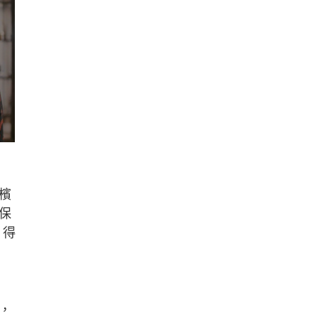
檳
保
，得
，