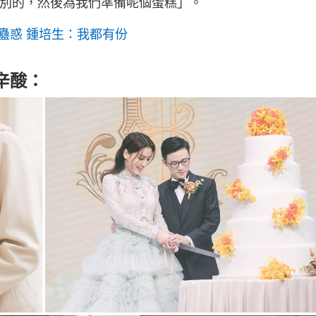
性別的，然後為我們準備呢個蛋糕」。
蠱惑 鍾培生：我都有份
辛酸：