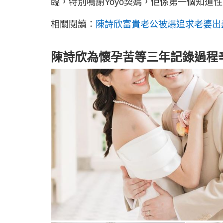
臨，特別鳴謝Yoyo契媽，佢係第一個知道
相關閱讀：
陳詩欣富貴老公被爆追求老婆出
陳詩欣為懷孕苦等三年記錄過程