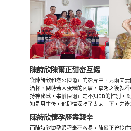
陳詩欣陳爾正甜密互錫
從陳詩欣和老公陳爾正的影片中，見兩夫妻
酒杯，倒轉蓋入蛋糕的內層，拿起之後就看
持神秘感，事前陳爾正是不知BB的性別，
知是男生後，他即情深吻了太太一下，之後
陳詩欣懷孕歷盡艱辛
而陳詩欣懷孕過程毫不容易，陳爾正曾拎住