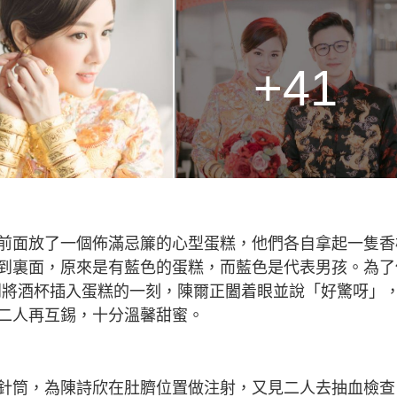
+41
前面放了一個佈滿忌簾的心型蛋糕，他們各自拿起一隻香
到裏面，原來是有藍色的蛋糕，而藍色是代表男孩。為了
到將酒杯插入蛋糕的一刻，陳爾正闔着眼並說「好驚呀」
二人再互錫，十分溫馨甜蜜。
針筒，為陳詩欣在肚臍位置做注射，又見二人去抽血檢查