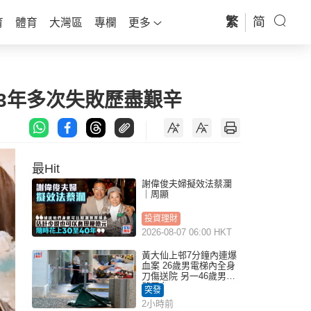
繁
简
育
體育
大灣區
專欄
更多
孕3年多次失敗歷盡艱辛
最Hit
謝偉俊夫婦擬效法蔡瀾
｜周顯
投資理財
2026-08-07 06:00 HKT
黃大仙上邨7分鐘內連爆
血案 26歲男電梯內全身
刀傷送院 另一46歲男倒
斃平台
突發
2小時前