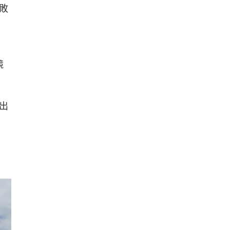
敗
競
。
出