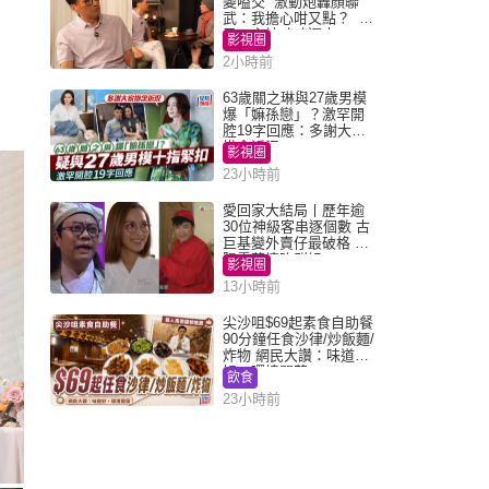
變嗌交 激動炮轟顏聯
武：我擔心咁又點？ 網
民：主持咄咄逼人
影視圈
2小時前
63歲關之琳與27歲男模
爆「嫲孫戀」？激罕開
腔19字回應：多謝大家
掛念近況
影視圈
23小時前
愛回家大結局丨歷年逾
30位神級客串逐個數 古
巨基變外賣仔最破格 歐
陽震華情陷群姐
影視圈
13小時前
尖沙咀$69起素食自助餐
90分鐘任食沙律/炒飯麵/
炸物 網民大讚：味道
好，環境闊落
飲食
23小時前