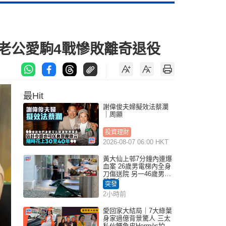
 老公愛駒4戰慘敗離奇退役
最Hit
謝偉俊夫婦擬效法蔡瀾
｜周顯
投資理財
2026-08-07 06:00 HKT
黃大仙上邨7分鐘內連爆
血案 26歲男電梯內全身
刀傷送院 另一46歲男倒
斃平台
突發
2小時前
愛回家大結局｜7大綠葉
身家過億背景驚人 三太
私伙鱷魚皮Hermès拍劇