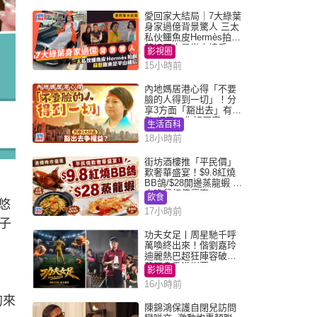
愛回家大結局｜7大綠葉
身家過億背景驚人 三太
私伙鱷魚皮Hermès拍劇
蘇姐原來是半山樓后
影視圈
15小時前
內地媽居港心得「不要
臉的人得到一切」！分
享3方面「豁出去」有著
數 網民：你好厲害
生活百科
18小時前
街坊酒樓推「平民價」
歎奢華盛宴！$9.8紅燒
BB鴿/$28開邊蒸龍蝦 3
大晚餐超值優惠
飲食
悠
17小時前
子
功夫女足丨周星馳千呼
萬喚終出來！偕劉嘉玲
迪麗熱巴超狂陣容破天
荒現身香港謝票
影視圈
16小時前
的來
陳錦鴻保護自閉兒訪問