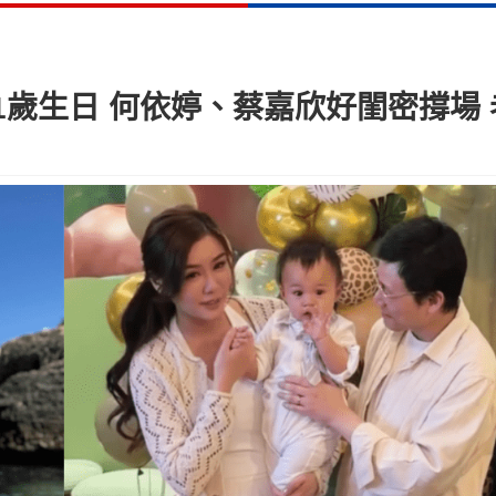
歲生日 何依婷、蔡嘉欣好閨密撐場