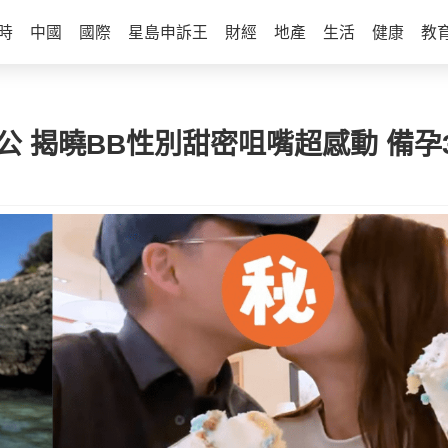
時
中國
國際
星島申訴王
財經
地產
生活
健康
教
老公 揭曉BB性別甜密咀嘴超感動 備