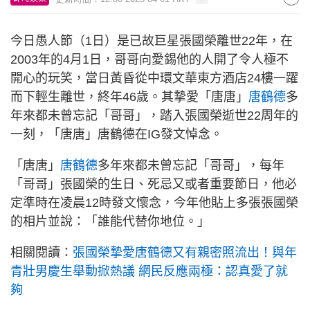
今日愚人節（1日）是已故巨星張國榮離世22年，在
2003年的4月1日，哥哥向愛錫他的人開了令人極不
開心的玩笑，當日黃昏從中環文華東方酒店24樓一躍
而下輕生離世，終年46歲。其摯愛「唐唐」
唐鶴德
多
年來都未曾忘記「哥哥」，踏入張國榮逝世22周年的
一刻，「唐唐」唐鶴德在IG發文悼念。
「唐唐」
唐鶴德
多年來都未曾忘記「哥哥」，每年
「哥哥」張國榮的生日、死忌又或者重要節日，他必
定準時在凌晨12時發文懷念，今年他貼上多張張國榮
的相片並說：「誰能代替你地位。」
相關閱讀：
張國榮摯愛唐鶴德又有親密照流出！與年
青壯男慶生舉動掀熱議 網民反應兩極：認真愛了就
夠