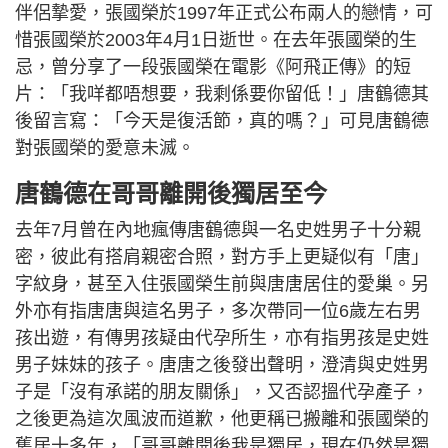
伴侶摯愛，張國榮於1997年正式公布兩人的戀情，可
惜張國榮於2003年4月1日逝世。在去年張國榮的生
忌，曾分享了一段張國榮在電影《阿飛正傳》的短
片：「我咩都唔想要，我剩係要你留低！」唐鶴德其
後留言寫：「今天是復活節，真的嗎？」可見唐鶴德
對張國榮的愛意未滅。
唐鶴德在哥哥離開後獨居至今
去年7月曾在內地瘋傳唐鶴德與一名史姓男子十分親
密，彼此有搭肩親密合照，對方手上更疑似有「唐」
字紋身，甚至入住張國榮生前與唐唐居住的愛巢。另
外亦有指唐唐與這名男子，多次帶同一位6歲左右男
孩出遊，有傳男孩疑由代孕所生，亦有指男孩是史姓
男子妹妹的孩子。唐唐之後發出聲明，澄清與史姓男
子是「沒有承諾的朋友關係」，又否認搵代孕產子，
之後更為這次風波而道歉，他更稱已搬離和張國榮的
舊居十多年，「哥哥離開後我是獨居，現在仍然是獨