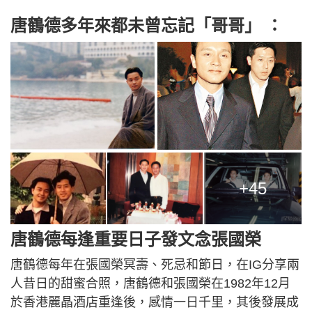
唐鶴德多年來都未曾忘記「哥哥」 ：
+45
唐鶴德每逢重要日子發文念張國榮
唐鶴德每年在張國榮冥壽、死忌和節日，在IG分享兩
人昔日的甜蜜合照，唐鶴德和張國榮在1982年12月
於香港麗晶酒店重逢後，感情一日千里，其後發展成