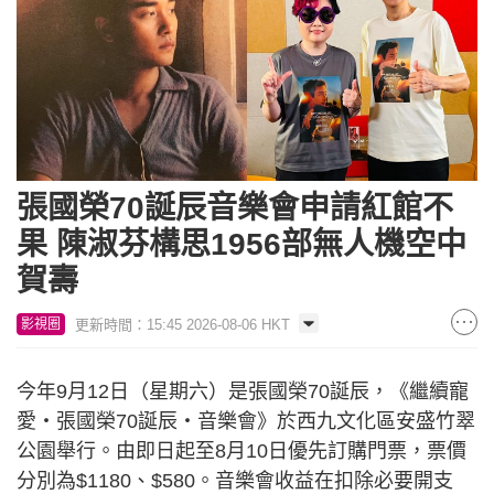
張國榮70誕辰音樂會申請紅館不
果 陳淑芬構思1956部無人機空中
賀壽
更新時間：15:45 2026-08-06 HKT
影視圈
今年9月12日（星期六）是張國榮70誕辰，《繼續寵
愛・張國榮70誕辰・音樂會》於西九文化區安盛竹翠
公園舉行。由即日起至8月10日優先訂購門票，票價
分別為$1180、$580。音樂會收益在扣除必要開支