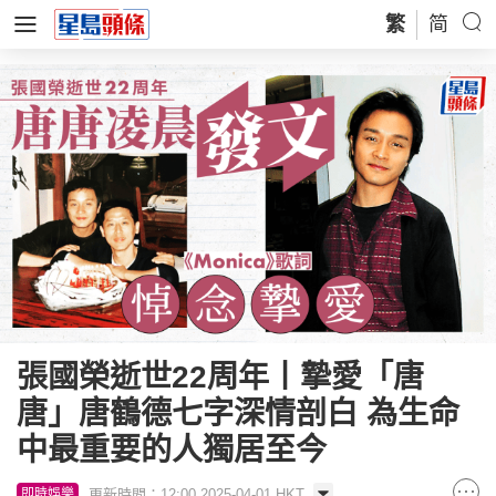
繁
简
張國榮逝世22周年丨摯愛「唐
唐」唐鶴德七字深情剖白 為生命
中最重要的人獨居至今
更新時間：12:00 2025-04-01 HKT
即時娛樂