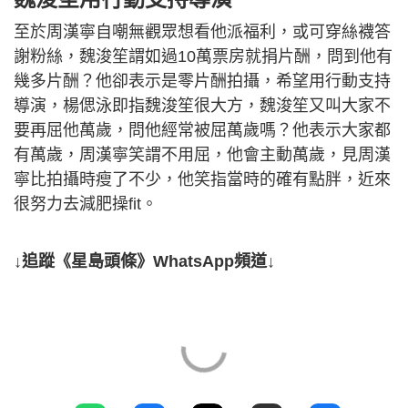
至於周漢寧自嘲無觀眾想看他派福利，或可穿絲襪答
謝粉絲，魏浚笙謂如過10萬票房就捐片酬，問到他有
幾多片酬？他卻表示是零片酬拍攝，希望用行動支持
導演，楊偲泳即指魏浚笙很大方，魏浚笙又叫大家不
要再屈他萬歲，問他經常被屈萬歲嗎？他表示大家都
有萬歲，周漢寧笑謂不用屈，他會主動萬歲，見周漢
寧比拍攝時瘦了不少，他笑指當時的確有點胖，近來
很努力去減肥操fit。
↓追蹤《星島頭條》WhatsApp頻道↓