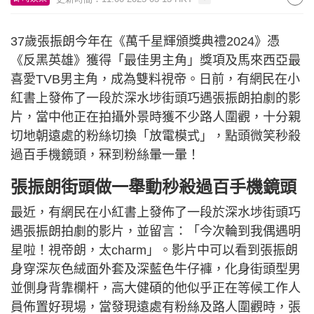
37歲張振朗今年在《萬千星輝頒獎典禮2024》憑
《反黑英雄》獲得「最佳男主角」獎項及馬來西亞最
喜愛TVB男主角，成為雙料視帝。日前，有網民在小
紅書上發佈了一段於深水埗街頭巧遇張振朗拍劇的影
片，當中他正在拍攝外景時獲不少路人圍觀，十分親
切地朝遠處的粉絲切換「放電模式」，點頭微笑秒殺
過百手機鏡頭，冧到粉絲暈一暈！
張振朗街頭做一舉動秒殺過百手機鏡頭
最近，有網民在小紅書上發佈了一段於深水埗街頭巧
遇張振朗拍劇的影片，並留言：「今次輪到我偶遇明
星啦！視帝朗，太charm」。影片中可以看到張振朗
身穿深灰色絨面外套及深藍色牛仔褲，化身街頭型男
並側身背靠欄杆，高大健碩的他似乎正在等候工作人
員佈置好現場，當發現遠處有粉絲及路人圍觀時，張