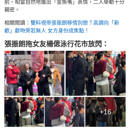
前，相當自然地擺出「金魚嘴」表情，二人舉動十分
親密。
相關閲讀：
雙料視帝張振朗移情別戀？高調向「新
歡」獻吻旁若無人 女方身份成焦點！
張振朗拖女友楊偲泳行花市放閃：
+16