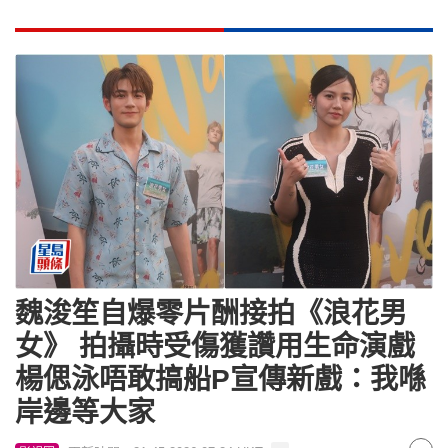
魏浚笙自爆零片酬接拍《浪花男
女》 拍攝時受傷獲讚用生命演戲
楊偲泳唔敢搞船P宣傳新戲：我喺
岸邊等大家