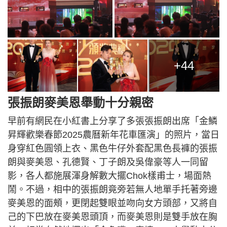
+44
張振朗麥美恩舉動十分親密
早前有網民在小紅書上分享了多張張振朗出席「金鱗
昇輝歡樂春節2025農曆新年花車匯演」的照片，當日
身穿紅色圓領上衣、黑色牛仔外套配黑色長褲的張振
朗與麥美恩、孔德賢、丁子朗及吳偉豪等人一同留
影，各人都施展渾身解數大擺Chok樣甫士，場面熱
鬧。不過，相中的張振朗竟旁若無人地單手托著旁邊
麥美恩的面頰，更閉起雙眼並吻向女方頭部，又將自
己的下巴放在麥美恩頭頂，而麥美恩則是雙手放在胸