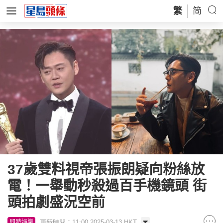
繁
简
37歲雙料視帝張振朗疑向粉絲放
電！一舉動秒殺過百手機鏡頭 街
頭拍劇盛況空前
更新時間：11:00 2025-03-13 HKT
即時娛樂