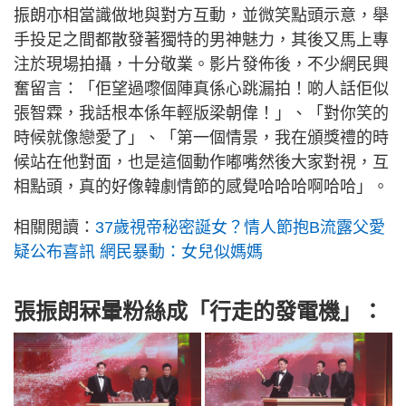
振朗亦相當識做地與對方互動，並微笑點頭示意，舉
手投足之間都散發著獨特的男神魅力，其後又馬上專
注於現場拍攝，十分敬業。影片發佈後，不少網民興
奮留言：「佢望過嚟個陣真係心跳漏拍！啲人話佢似
張智霖，我話根本係年輕版梁朝偉！」、「對你笑的
時候就像戀愛了」、「第一個情景，我在頒獎禮的時
候站在他對面，也是這個動作嘟嘴然後大家對視，互
相點頭，真的好像韓劇情節的感覺哈哈哈啊哈哈」。
相關閲讀：
37歲視帝秘密誕女？情人節抱B流露父愛
疑公布喜訊 網民暴動：女兒似媽媽
張振朗冧暈粉絲成「行走的發電機」：