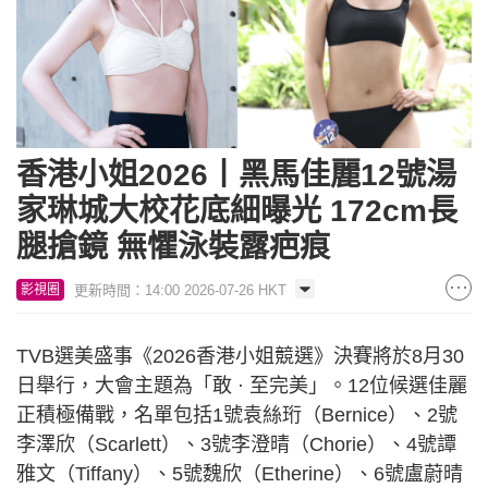
香港小姐2026丨黑馬佳麗12號湯
家琳城大校花底細曝光 172cm長
腿搶鏡 無懼泳裝露疤痕
更新時間：14:00 2026-07-26 HKT
影視圈
TVB選美盛事《2026香港小姐競選》決賽將於8月30
日舉行，大會主題為「敢 · 至完美」。12位候選佳麗
正積極備戰，名單包括1號袁絲珩（Bernice）、2號
李澤欣（Scarlett）、3號李澄晴（Chorie）、4號譚
雅文（Tiffany）、5號魏欣（Etherine）、6號盧蔚晴