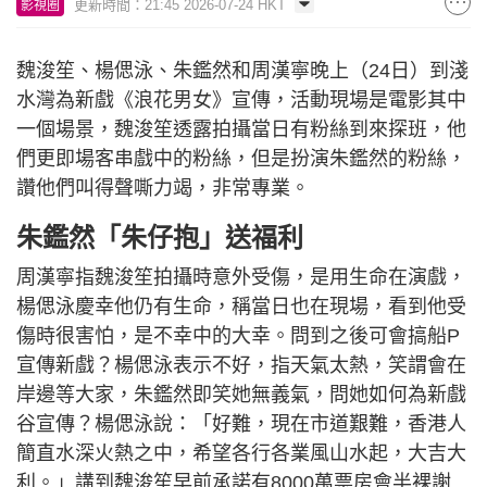
更新時間：21:45 2026-07-24 HKT
影視圈
魏浚笙、楊偲泳、朱鑑然和周漢寧晚上（24日）到淺
水灣為新戲《浪花男女》宣傳，活動現場是電影其中
一個場景，魏浚笙透露拍攝當日有粉絲到來探班，他
們更即場客串戲中的粉絲，但是扮演朱鑑然的粉絲，
讚他們叫得聲嘶力竭，非常專業。
朱鑑然「朱仔抱」送福利
周漢寧指魏浚笙拍攝時意外受傷，是用生命在演戲，
楊偲泳慶幸他仍有生命，稱當日也在現場，看到他受
傷時很害怕，是不幸中的大幸。問到之後可會搞船P
宣傳新戲？楊偲泳表示不好，指天氣太熱，笑謂會在
岸邊等大家，朱鑑然即笑她無義氣，問她如何為新戲
谷宣傳？楊偲泳說：「好難，現在市道艱難，香港人
簡直水深火熱之中，希望各行各業風山水起，大吉大
利。」講到魏浚笙早前承諾有8000萬票房會半裸謝