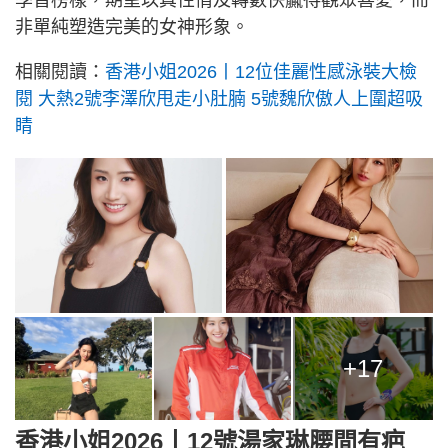
非單純塑造完美的女神形象。
相關閱讀：
香港小姐2026丨12位佳麗性感泳裝大檢
閱 大熱2號李澤欣甩走小肚腩 5號魏欣傲人上圍超吸
睛
+17
香港小姐2026丨12號湯家琳腰間有疤