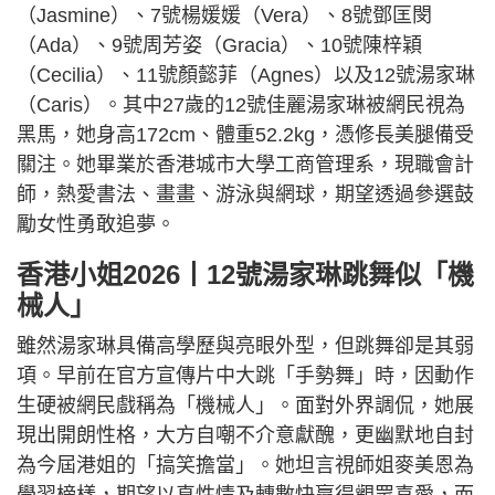
（Jasmine）、7號楊媛媛（Vera）、8號鄧匡閔
（Ada）、9號周芳姿（Gracia）、10號陳梓穎
（Cecilia）、11號顏懿菲（Agnes）以及12號湯家琳
（Caris）。其中27歲的12號佳麗湯家琳被網民視為
黑馬，她身高172cm、體重52.2kg，憑修長美腿備受
關注。她畢業於香港城市大學工商管理系，現職會計
師，熱愛書法、畫畫、游泳與網球，期望透過參選鼓
勵女性勇敢追夢。
香港小姐2026丨12號湯家琳跳舞似「機
械人」
雖然湯家琳具備高學歷與亮眼外型，但跳舞卻是其弱
項。早前在官方宣傳片中大跳「手勢舞」時，因動作
生硬被網民戲稱為「機械人」。面對外界調侃，她展
現出開朗性格，大方自嘲不介意獻醜，更幽默地自封
為今屆港姐的「搞笑擔當」。她坦言視師姐麥美恩為
學習榜樣，期望以真性情及轉數快贏得觀眾喜愛，而