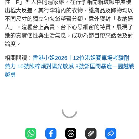
性「P」型人格的湯家琳，在行李箱開箱環節中展現
出極大反差。其行李箱內的衣物、護膚品及飾物均以
不同尺寸的獨立包裝袋整齊分類，意外獲封「收納達
人」。這種台上高貴、台下心思細密的特質，展現了
她的真實個性與生活氣息，成功為節目帶來話題及討
論度。
相關閱讀：
香港小姐2026丨12位港姐賽車場考驗耐
熱力 10號陳梓穎對陽光敏感 8號鄧匡閔暴瘦一圈越戰
越勇