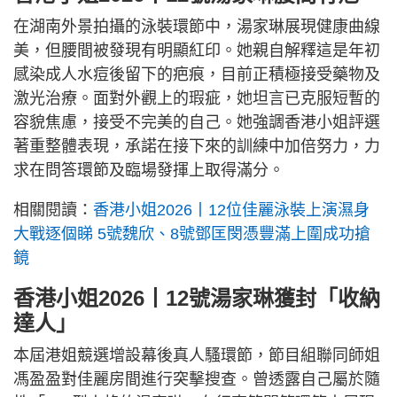
在湖南外景拍攝的泳裝環節中，湯家琳展現健康曲線
美，但腰間被發現有明顯紅印。她親自解釋這是年初
感染成人水痘後留下的疤痕，目前正積極接受藥物及
激光治療。面對外觀上的瑕疵，她坦言已克服短暫的
容貌焦慮，接受不完美的自己。她強調香港小姐評選
著重整體表現，承諾在接下來的訓練中加倍努力，力
求在問答環節及臨場發揮上取得滿分。
相關閱讀：
香港小姐2026丨12位佳麗泳裝上演濕身
大戰逐個睇 5號魏欣、8號鄧匡閔憑豐滿上圍成功搶
鏡
香港小姐2026丨12號湯家琳獲封「收納
達人」
本屆港姐競選增設幕後真人騷環節，節目組聯同師姐
馮盈盈對佳麗房間進行突擊搜查。曾透露自己屬於隨