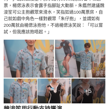
票，楊偲泳表示會露手指腳趾大動脈，朱鑑然建議魏
浚笙可公主抱觀眾來滑水，笑指如過100萬票房，自
己就如戲中角色一樣對觀眾「朱仔抱」，並謂如有
200萬就由楊偲泳抱他，不過楊偲泳笑說：「可以嘗
試，但我應該抱唔起。」
+5
魏浚笙用行動支持導演