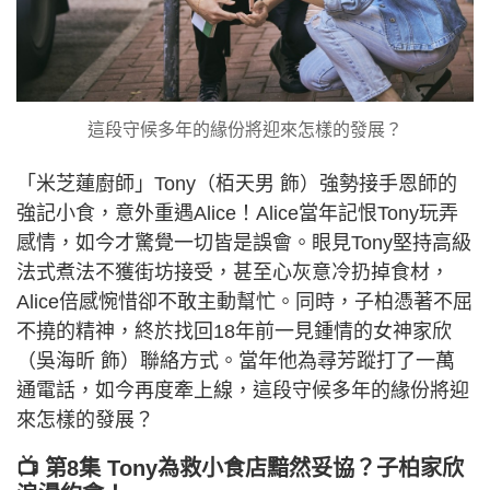
這段守候多年的緣份將迎來怎樣的發展？
「米芝蓮廚師」Tony（栢天男 飾）強勢接手恩師的
強記小食，意外重遇Alice！Alice當年記恨Tony玩弄
感情，如今才驚覺一切皆是誤會。眼見Tony堅持高級
法式煮法不獲街坊接受，甚至心灰意冷扔掉食材，
Alice倍感惋惜卻不敢主動幫忙。同時，子柏憑著不屈
不撓的精神，終於找回18年前一見鍾情的女神家欣
（吳海昕 飾）聯絡方式。當年他為尋芳蹤打了一萬
通電話，如今再度牽上線，這段守候多年的緣份將迎
來怎樣的發展？
📺 第8集 Tony為救小食店黯然妥協？子柏家欣