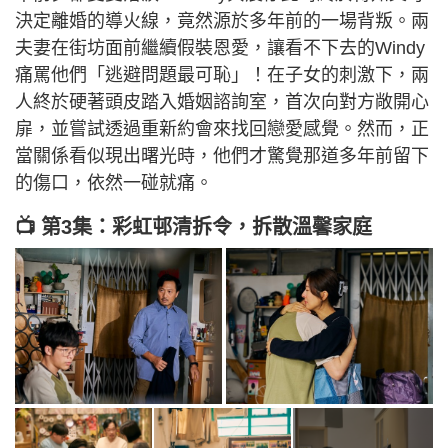
決定離婚的導火線，竟然源於多年前的一場背叛。兩
夫妻在街坊面前繼續假裝恩愛，讓看不下去的Windy
痛罵他們「逃避問題最可恥」！在子女的刺激下，兩
人終於硬著頭皮踏入婚姻諮詢室，首次向對方敞開心
扉，並嘗試透過重新約會來找回戀愛感覺。然而，正
當關係看似現出曙光時，他們才驚覺那道多年前留下
的傷口，依然一碰就痛。
📺 第3集：彩虹邨清拆令，拆散溫馨家庭