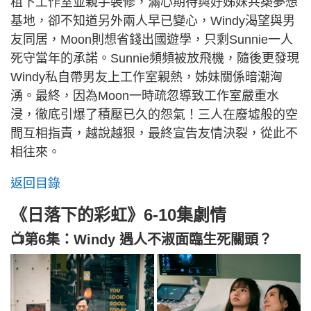
租下工作室並親手裝修，滿心期待與好姊妹共築夢想
基地，卻不知道另外兩人早已變心，Windy渴望與男
友同居，Moon則想省錢出國遊學，只剩Sunnie一人
死守當年的承諾。Sunnie頻頻被放飛機，隨後更發現
Windy私自帶男友上工作室親熱，姊妹關係暗潮洶
湧。最終，因為Moon一時疏忽導致工作室嚴重水
浸，徹底引爆了積壓已久的怨氣！三人在廢墟般的空
間互相指責，越說越狠，最終宣告友情決裂，從此不
相往來。
返回目錄
《日落下的彩虹》6-10集劇情
📺第6集：Windy 遇人不淑面臨生死關頭？