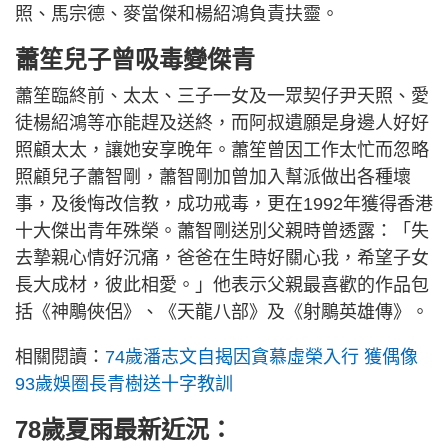
照、馬宗德、麥當傑和楊紹鴻負責扶靈。
蕭笙兒子曾吸毒變傑青
蕭笙臨終前、太太、三子一女及一眾契仔尹天照、愛
徒楊紹鴻等亦能趕及送終，而阿叔遺願是身邊人好好
照顧太太，讓她安享晚年。蕭笙曾因工作太忙而忽略
照顧兒子蕭智剛，蕭智剛加曾加入幫派做出各種壞
事，及後悔改信教，成功戒毒，更在1992年獲得香港
十大傑出青年殊榮。蕭智剛送別父親時曾透露：「失
去摯親心情好沉痛，爸爸在生時好關心我，希望子女
長大成材，彼此相愛。」他表示父親最喜歡的作品包
括《神鵰俠侶》、《天龍八部》及《射鵰英雄傳》。
相關閱讀：
74歲潘志文自揭因貪慕虛榮入行 獲偶像
93歲娛圈長青樹送十字教訓
78歲夏雨最新近況：