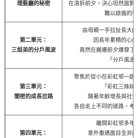
理髮廳的秘密
在清拆前夕，決心坦然面對
難以啟齒的秘
由母親一手拉扯長大的
第二單元：
因長年累積的心結
三姐弟的分戶風波
竟然在搬遷前夕爆發了
「分戶風波
聚焦於從小在彩虹邨一起
第三單元：
「彩虹三姊妹
閨密的成長岔路
隨著年齡增長與社會
各自走上不同的道路，考
離開彩虹邨多年
第四單元：
意外重遇面目全非的