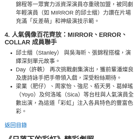
錦程等一眾實力派資深演員亦重磅加盟，被同劇
年輕演員（如 MIRROR 的邱士縉）力讚在片場
充滿「反差萌」和神級演技示範。
4. 人氣偶像百花齊放：MIRROR、ERROR、
COLLAR 成員聯手
邱士縉（Stanley） 與吳海昕、張錦程搭檔，演
繹深刻單元故事。
Day（許軼） 再次挑戰劇集演出，獲前輩潘燦良
及唐詩詠手把手帶領入戲，深受粉絲期待。
梁業（肥仔）、周家怡、強尼、栢天男、葛綽瑤
（Yoyo）及何洛瑤（Sica）等台柱與人氣演員全
數出演，為這道「彩虹」注入各具特色的豐富色
彩。
返回目錄