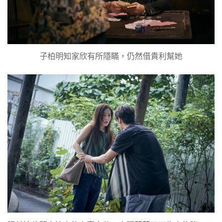
子柏明知家欣有所隱瞞，仍然借貴利幫她