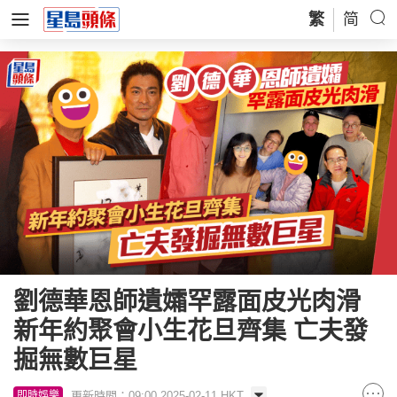
繁
简
劉德華恩師遺孀罕露面皮光肉滑
新年約聚會小生花旦齊集 亡夫發
掘無數巨星
更新時間：09:00 2025-02-11 HKT
即時娛樂