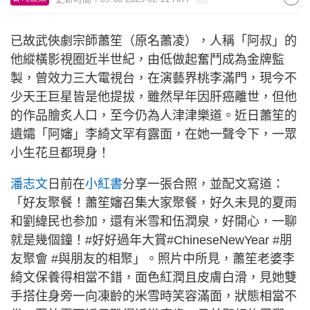
已故武俠劇宗師蕭笙（原名蕭凌），人稱「阿叔」的
他縱橫影視圈近半世紀，由低做起奮鬥成為金牌監
製，曾效力三大電視台，在演藝界桃李滿門，現今不
少天王巨星皆是他提拔，雖然早年因肝癌離世，但他
的作品膾炙人口，至今仍為人津津樂道。近日蕭笙的
遺孀「阿嬸」李綺文罕有露面，在她一聲令下，一眾
小生花旦都現身！
潘志文
日前在
小紅書
分享一張合照，並配文寫道：
「好友聚餐！蕭笙嬸召集大家聚餐，好久未見的夏雨
和劉緯民也参加，還有米雪和伍潤泉，好開心，一聊
就是幾個鐘！#好好過年大賞#ChineseNewYear #朋
友聚會 #與朋友的相聚」。照片中所見，蕭笙老婆李
綺文保養得相當不錯，面色紅潤且皮膚白滑，見她雙
手搭住身旁一向凍齡的米雪時笑容滿面，狀態相當不