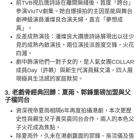
前TVB視后唐詩詠在離開無綫後，首度「跨台」
參演ViuTV劇集。她自爆接拍的主因是能與舞台
劇神級演員潘燦良合演夫婦，直言「夢想成
真」。
反差成熟演技：潘燦良大讚唐詩詠展現出以往少
見的成熟內斂演技，兩位演技派首度交鋒，火花
四濺。
劇中飾演他們一對子女的，是人氣女團COLLAR
成員Day（許軼）與新生代演員蘇文濤，四人展
現極具生活感的家庭默契。
3. 老戲骨經典回歸：夏雨、郭鋒重磅加盟與父
子檔同台
資深視帝夏雨相隔6年再度拍攝港劇，本次更歷
史性與親生兒子黃奕晨同台合作，兩人的本色父
子火花成為焦點。
除夏雨外，久未在港劇露面的郭鋒、吳浣儀及張