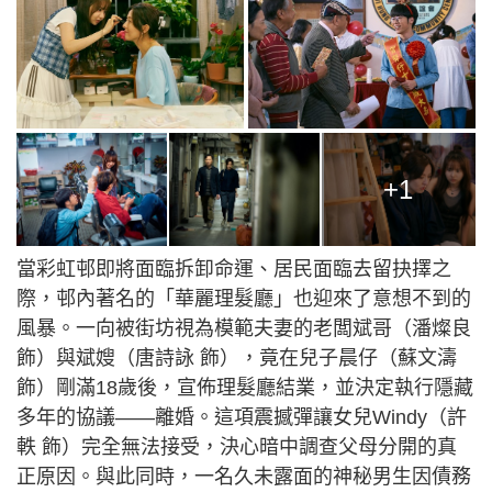
+1
當彩虹邨即將面臨拆卸命運、居民面臨去留抉擇之
際，邨內著名的「華麗理髮廳」也迎來了意想不到的
風暴。一向被街坊視為模範夫妻的老闆斌哥（潘燦良
飾）與斌嫂（唐詩詠 飾），竟在兒子晨仔（蘇文濤
飾）剛滿18歲後，宣佈理髮廳結業，並決定執行隱藏
多年的協議——離婚。這項震撼彈讓女兒Windy（許
軼 飾）完全無法接受，決心暗中調查父母分開的真
正原因。與此同時，一名久未露面的神秘男生因債務