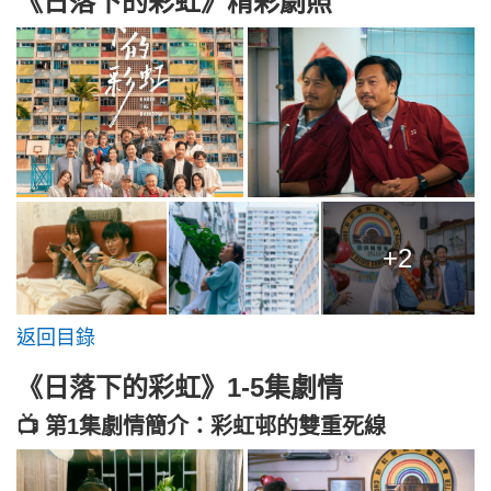
《日落下的彩虹》精彩劇照
+2
返回目錄
《日落下的彩虹》1-5集劇情
📺 第1集劇情簡介：彩虹邨的雙重死線