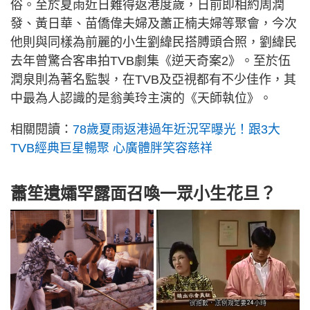
俗。至於夏雨近日難得返港度歲，日前即相約周潤
發、黃日華、苗僑偉夫婦及蕭正楠夫婦等聚會，今次
他則與同樣為前麗的小生劉緯民搭膊頭合照，劉緯民
去年曾驚合客串拍TVB劇集《逆天奇案2》。至於伍
潤泉則為著名監製，在TVB及亞視都有不少佳作，其
中最為人認識的是翁美玲主演的《天師執位》。
相關閱讀：
78歲夏雨返港過年近況罕曝光！跟3大
TVB經典巨星暢聚 心廣體胖笑容慈祥
蕭笙遺孀罕露面召喚一眾小生花旦？