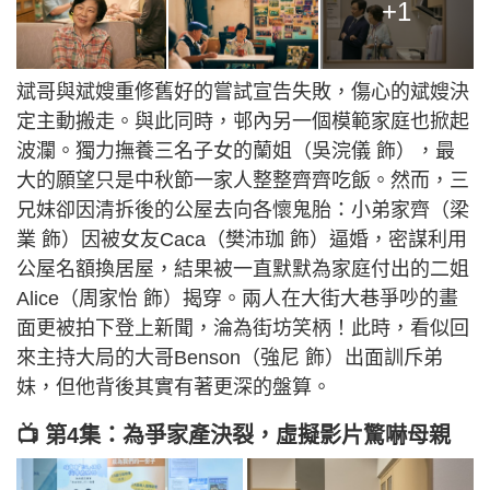
+1
斌哥與斌嫂重修舊好的嘗試宣告失敗，傷心的斌嫂決
定主動搬走。與此同時，邨內另一個模範家庭也掀起
波瀾。獨力撫養三名子女的蘭姐（吳浣儀 飾），最
大的願望只是中秋節一家人整整齊齊吃飯。然而，三
兄妹卻因清拆後的公屋去向各懷鬼胎：小弟家齊（梁
業 飾）因被女友Caca（樊沛珈 飾）逼婚，密謀利用
公屋名額換居屋，結果被一直默默為家庭付出的二姐
Alice（周家怡 飾）揭穿。兩人在大街大巷爭吵的畫
面更被拍下登上新聞，淪為街坊笑柄！此時，看似回
來主持大局的大哥Benson（強尼 飾）出面訓斥弟
妹，但他背後其實有著更深的盤算。
📺 第4集：為爭家產決裂，虛擬影片驚嚇母親