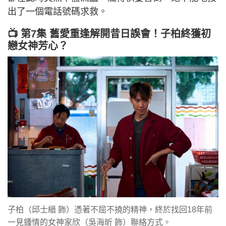
出了一個電話號碼求救。
📺 第7集 舊愛重逢解開昔日誤會！子柏終獲初
戀女神芳心？
子柏（邱士縉 飾）憑著不屈不撓的精神，終於找回18年前
一見鍾情的女神家欣（吳海昕 飾）聯絡方式。