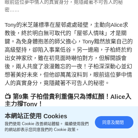
眼前這位夢中情人的真實身分，竟隱藏著不可告人的秘
密……
Tony的米芝蓮標準在屋邨處處碰壁，主動向Alice求
教後，終於明白無可取代的「屋邨人情味」才是關
鍵。為免身體抱恙的師父擔心，Tony黯然放棄自己的
高級堅持，卻陷入事業低谷。另一邊廂，子柏終於約
出女神家欣，雖在初見面時嚇怕對方，但解開誤會
後，兩人共度了浪漫難忘的一夜！子柏深深動心並幻
想著美好未來，但他卻萬萬沒料到，眼前這位夢中情
人的真實身分，竟隱藏著不可告人的秘密。
📺 第9集 子柏借貴利重傷只為博紅顏！Alice入
主力撐Tony！
本網站正使用 Cookies
同意及關閉
我們使用 Cookie 改善網站體驗。 繼續使用我們
的網站即表示您同意我們的 Cookie 政策。