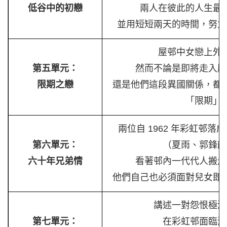
低谷中的初戀
兩人在彼此的人生最
並用短短兩天的時間，努力
屋邨中女戀上外
第五單元：
然而不論是即將走入歷
限期之戀
還是他們這段異國關係，都
「限期」
兩位自 1962 年彩虹邨
第六單元：
（夏雨、郭鋒飾
六十年兄弟情
看著邨內一代代人搬走
他們自己也必須面對兒女即
講述一對怨恨極深
第七單元：
在彩虹邨面臨清