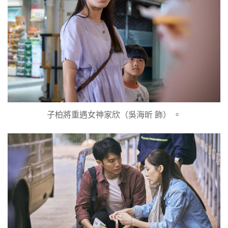
子柏將重遇女神家欣（吳海昕 飾） 。