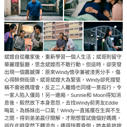
斌嫂自從離家後，重新學習一個人生活；斌哥則留守
華麗理髮廳，思念斌嫂而不敢行動。但這時，卻突發
出現一個震撼彈：原來Windy懷孕兼被渣男分手，傷
心得醉倒街頭。斌哥斌嫂大為緊張，Windy卻死撐堅
稱不需爸媽理會，反正二人離婚也同樣一意孤行，令
一家人陷入僵局！另一邊廂，Sunnie和 Moon得知消
息後，毅然放下本身恩怨，去找Windy前男友Eddie
晦氣，為姊妹出一口氣！Windy一直搖擺在生與不生
之間，得到弟弟晨仔開解，才剛想嘗試做個好媽媽，
卻在此時突然下體流血，痛得快要昏倒，她本能地按