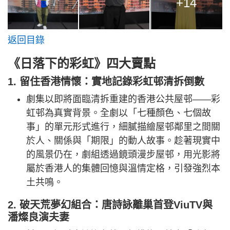
+14
返回目錄
《日落下的彩虹》四大賣點
1. 留住香港情懷：實地記錄彩虹邨清拆倒數
劇集以即將面臨清拆重建的香港公共屋邨——彩
虹邨為真實背景。全劇以「七種顏色、七個故
事」的單元形式進行，細膩描繪屋邨鄰里之間關
於人、關係與「期限」的動人故事。趁著現實中
的風景仍在，劇組透過鏡頭漫步屋邨，用光影將
屬於香港人的集體回憶與溫情定格，引發強烈本
土共鳴。
2. 破天荒夢幻組合：唐詩詠離巢首登ViuTV與
潘燦良演夫妻