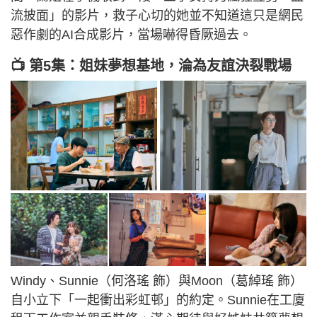
流披面」的影片，救子心切的她並不知道這只是網民
惡作劇的AI合成影片，當場嚇得昏厥過去。
📺 第5集：姐妹夢想基地，淪為友誼決裂戰場
Windy、Sunnie（何洛瑤 飾）與Moon（葛綽瑤 飾）
自小立下「一起衝出彩虹邨」的約定。Sunnie在工廈