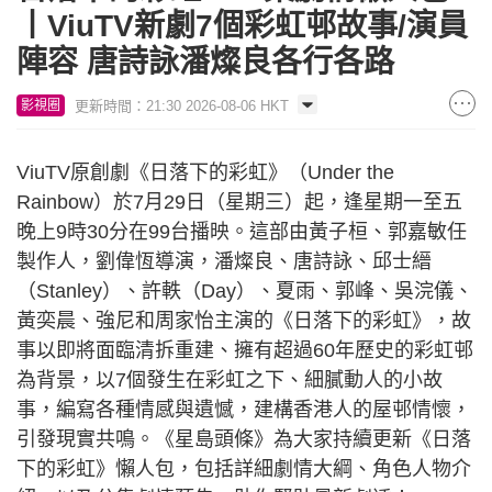
丨ViuTV新劇7個彩虹邨故事/演員
陣容 唐詩詠潘燦良各行各路
更新時間：21:30 2026-08-06 HKT
影視圈
ViuTV原創劇《日落下的彩虹》（Under the
Rainbow）於7月29日（星期三）起，逢星期一至五
晚上9時30分在99台播映。這部由黃子桓、郭嘉敏任
製作人，劉偉恆導演，潘燦良、唐詩詠、邱士縉
（Stanley）、許軼（Day）、夏雨、郭峰、吳浣儀、
黃奕晨、強尼和周家怡主演的《日落下的彩虹》，故
事以即將面臨清拆重建、擁有超過60年歷史的彩虹邨
為背景，以7個發生在彩虹之下、細膩動人的小故
事，編寫各種情感與遺憾，建構香港人的屋邨情懷，
引發現實共鳴。《星島頭條》為大家持續更新《日落
下的彩虹》懶人包，包括詳細劇情大綱、角色人物介