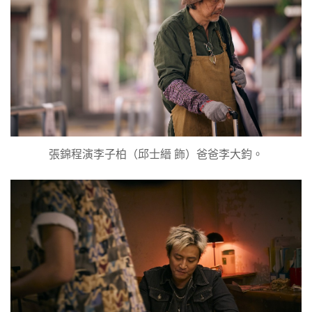
張錦程演李子柏（邱士縉 飾）爸爸李大鈞。