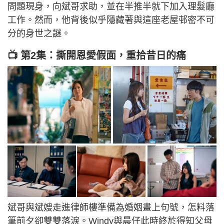
問題現身，向斌哥求助，並在半推半就下加入理髮廳
工作。然而，他背後似乎隱藏著與這座老屋邨密不可
分的身世之謎。
📺 第2集：撕開恩愛假面，重拾昔日的痛
斌哥與斌嫂走進律師樓準備為婚姻畫上句號，怎料落
筆前夕卻雙雙落淚。Windy與晨仔此時終於得知父母