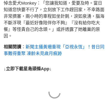
悼念愛犬Monkey：「您讓我知道，愛要及時。當日
知道您快要不行了，立刻放下工作趕回家，不幸路面
非常擠塞，兩小時的車程如坐針氈，淚如泉湧，腦海
不斷浮現『最近好像陪伴你不夠』『沒有給你吃大
餐』等怪責自己的念頭。」或許透露了她離巢的原
因。
相關閱讀
：
新聞主播黃珊重現「亞視永恆」！昔日同
事難得重聚 凍齡未見歲月痕跡
↓立即下載星島頭條App↓