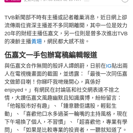
TVB新聞部不時有主播或記者離巢消息，近日網上卻
流傳兩位資深主播差不多同期離開，其中一位是效力
20年的財經主播伍嘉文，另一位則是曾多次進出TVB
的凍齡主播
黃珊
，網民都大感不捨。
伍嘉文一手包辦寫稿編輯報道
與伍嘉文合作無間的股評人譚朗蔚，日前在
IG
貼出兩
人在電視機畫面的截圖，並透露：「最後一次同伍嘉
文做節目喇！你睇吓我哋幾開心，真係好
enjoyed。」有網民在討論區和社交網表達不捨之
情，大讚伍嘉文風趣幽默且知識廣博，紛紛留言：
「他報股市好有趣」、「鍾意聽佢講股，輕鬆生
動」、「喜歡他口水多過茶一輪嘴的主持風格，現在
下午場換了個人，不習慣」、「超喜歡他，專業有學
問」、「如果是比較專業的投資者，一聽就知道了。