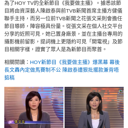
為了HOY TV的全新節目《我要做主播》。據悉該節
目將由資深藝人陳啟泰與前TVB新聞首席主播方健儀
聯手主持，而另一位前TVB新聞之花張文采則會擔任
節目導師，陣容極具份量。從張文采在個人社交平台
分享的近照可見，她已置身廠景，並在主播台專用的
攝影機前留影，提詞機上更隱約可見「開電視」及節
目相關字樣，證實了眾人是為新節目而聚首。
相關閱讀：
HOY新節目《我要做主播》爆黑幕 幕後
長文轟內定做馬賽制不公 陳啟泰遭狠批擺款兼背唔
掂稿