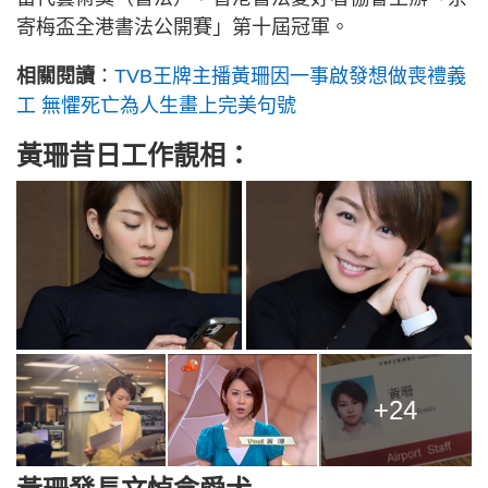
寄梅盃全港書法公開賽」第十屆冠軍。
相關閱讀
：
TVB王牌主播黃珊因一事啟發想做喪禮義
工 無懼死亡為人生畫上完美句號
黃珊昔日工作靚相：
+24