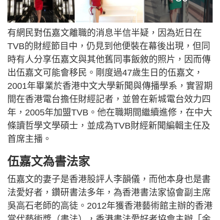
有網民對伍嘉文離職的消息半信半疑，因為近日在
TVB的財經節目中，仍見到他便裝在幕後出現，但同
時有人分享伍嘉文與其他舊同事飯敘的照片，因而傳
出伍嘉文可能會移民。剛度過47歲生日的伍嘉文，​
2001年畢業於香港中文大學新聞與傳播學系，實習期
間在香港電台擔任財經記者，並曾在新城電台效力四
年，2005年加盟TVB。他在職期間繼續進修，在中大
條讀哲學文學碩士，並成為TVB財經新聞編輯主任及
首席主播。
伍嘉文為書法家
伍嘉文的妻子是香港股評人李韻儀，而他本身也是書
法愛好者，鑽研書法多年，為香港書法家協會副主席
吳高石老師的高徒。2012年獲香港藝術館主辦的香港
當代藝術獎（書法），香港書法愛好者協會主辦「余