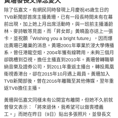
黃珊發長文悼念愛犬
除了伍嘉文，有網民同時發現上月慶祝45歲生日的
TVB新聞部首席主播黃珊，已有一段長時間未有在幕
前出現，加上她上月出席活動時，與一班前主播潘蔚
林、麥詩敏等見面，而「昇女郎」黃曉盈亦送上一張
卡，並祝願「Wishing you a bright future」，因而爆
出黃珊已離巢的消息。黃珊2001年畢業於浸大學傳播
系，曾任港龍空姐，2004年獲有線聘用，未夠三個月
卻跳槽到亞視，擔任主播直到2010年。黃珊曾轉職華
納音樂及證券公司，到2011年重返主播台，轉投鳳凰
衛視香港台，卻在2015年10月遇上裁員。黃珊加入
TVB新聞部後，曾在2016年離職至其他傳媒，翌年重
返TVB擔任主播。
黃珊與伍嘉文同樣未有公開宣布離開，但她不久前就
曾發文表示：「將來退休，我希望可以做喪禮義
工。」而她在昨日（9日）貼出多張照片，並發長文