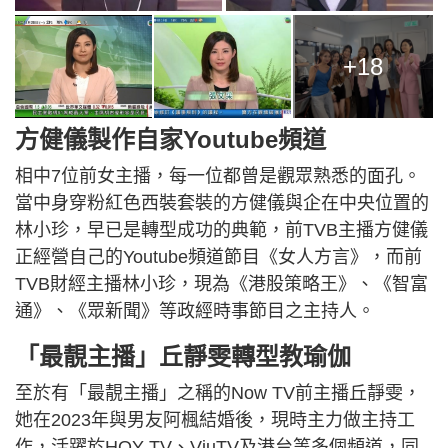
+18
方健儀製作自家Youtube頻道
相中7位前女主播，每一位都曾是觀眾熟悉的面孔。
當中身穿粉紅色西裝套裝的方健儀與企在中央位置的
林小珍，早已是轉型成功的典範，前TVB主播方健儀
正經營自己的Youtube頻道節目《女人方言》，而前
TVB財經主播林小珍，現為《港股策略王》、《智富
通》、《眾新聞》等政經時事節目之主持人。
「最靚主播」丘靜雯轉型教瑜伽
至於有「最靚主播」之稱的Now TV前主播丘靜雯，
她在2023年與男友阿楓結婚後，現時主力做主持工
作，活躍於HOY TV、ViuTV及港台等多個頻道，同