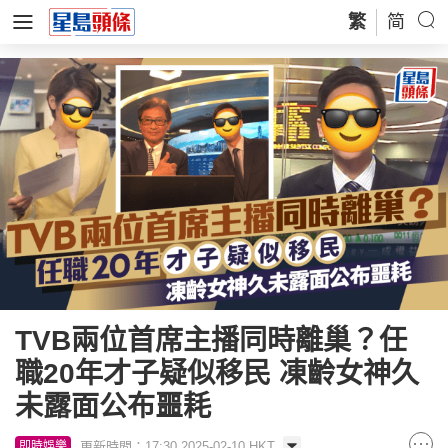
繁
简
TVB兩位首席主播同時離巢？任
職20年才子疑似移民 凍齡女神久
未露面公布噩耗
更新時間：17:30 2025-02-10 HKT
即時娛樂