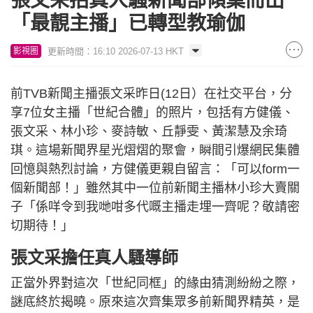
張文采拍真人騷新聞部傾巢而出
「最靚主播」已轉型教瑜伽
更新時間：16:10 2026-07-13 HKT
影視圈
前TVB新聞主播張文采昨日(12日）在社交平台，分
享7位女主播「世紀合體」的照片，包括有方健儀、
張文采、林小珍、麥詩敏、丘靜雯、黃潔慧及余琦
琪。這場新聞界星光熠熠的聚會，瞬間引爆網民集體
回憶與熱烈討論，方健儀更親自留言：「可以form一
個新聞部！」雖然其中一位前新聞主播林小珍大賣關
子「係咩令到我哋咁多代嘅主播走埋一齊呢？敬請密
切期待！」
張文采擔任真人騷導師
正當外界對這次「世紀同框」的緣由猜測紛紛之際，
謎底終於揭曉。原來這次齊集眾多前新聞界精英，是