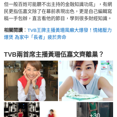
但一般百姓可能聽不出主持的金融知識功底」，有網
民更指伍嘉文除了在幕前表現出色，更是自己編輯寫
稿一手包辦，直言看他的節目，學到很多財經知識。
相關閱讀
：
TVB王牌主播黃珊風癩大爆發！情緒壓力
爆煲 為家中「長者」疲於奔命
TVB兩首席主播黃珊伍嘉文齊離巢？
+30