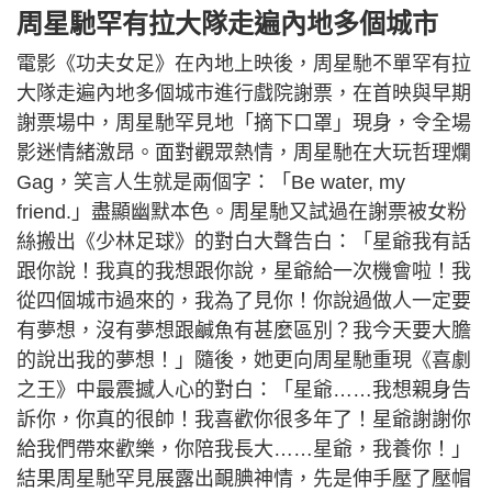
周星馳罕有拉大隊走遍內地多個城市
電影《功夫女足》在內地上映後，周星馳不單罕有拉
大隊走遍內地多個城市進行戲院謝票，在首映與早期
謝票場中，周星馳罕見地「摘下口罩」現身，令全場
影迷情緒激昂
。面對觀眾熱情，周星馳在大玩哲理爛
Gag，笑言人生就是兩個字：「Be water, my
friend.」盡顯幽默本色。周星馳又試過在謝票被女粉
絲搬出《少林足球》的對白大聲告白：「星爺我有話
跟你說！我真的我想跟你說，星爺給一次機會啦！我
從四個城市過來的，我為了見你！你說過做人一定要
有夢想，沒有夢想跟鹹魚有甚麼區別？我今天要大膽
的說出我的夢想！」隨後，她更向周星馳重現《喜劇
之王》中最震撼人心的對白：「星爺……我想親身告
訴你，你真的很帥！我喜歡你很多年了！星爺謝謝你
給我們帶來歡樂，你陪我長大……星爺，我養你！」
結果周星馳罕見展露出靦腆神情，先是伸手壓了壓帽