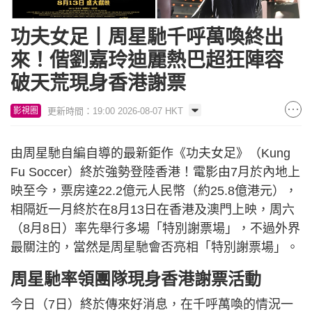
功夫女足丨周星馳千呼萬喚終出
來！偕劉嘉玲迪麗熱巴超狂陣容
破天荒現身香港謝票
更新時間：19:00 2026-08-07 HKT
影視圈
由周星馳自編自導的最新鉅作《功夫女足》（Kung
Fu Soccer）終於強勢登陸香港！電影由7月於內地上
映至今，票房達22.2億元人民幣（約25.8億港元），
相隔近一月終於在8月13日在香港及澳門上映，周六
（8月8日）率先舉行多場「特別謝票場」，不過外界
最關注的，當然是周星馳會否亮相「特別謝票場」。
周星馳率領團隊現身香港謝票活動
今日（7日）終於傳來好消息，在千呼萬喚的情況一