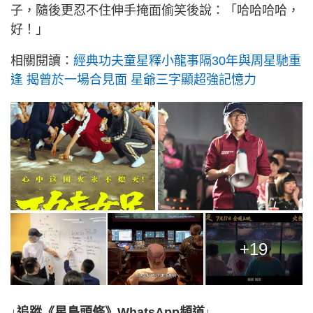
子，隨後更忍不住伸手掩面偷笑後說：「哈哈哈哈，
好！」
相關閱讀：
經典功夫童星釋小龍事隔30年與周星馳重
逢 揭曾於一場合見面 星爺三字顯超強記憶力
+19
↓追蹤《星島頭條》WhatsApp頻道↓