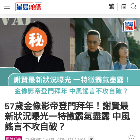
繁
简
57歲金像影帝登門拜年！謝賢最
新狀況曝光一特徵霸氣盡露 中風
謠言不攻自破？
更新時間：20:00 2025-02-04 HKT
即時娛樂