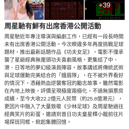
+39
周星馳有鮮有出席香港公開活動
周星馳近年專注導演與編劇工作，已經有一段長時間
未有出席香港公開活動。今次睽違多年再度挑戰足球
題材，推出最新話題作品《功夫女足》，電影不僅承
襲了星爺經典無厘頭功夫喜劇風格，更集結了中、
港、日等地的夢幻級演員陣容。故事講述將傳統武術
與足球運動完美結合的「娥眉隊」，在不被外界看好
的情況下，憑藉熱血逆襲奪冠的勵志故事。雖然電影
在內地上映後，評價呈現極度兩極化，不過無損票房
成績，至今大收22.2億元人民幣（約25.8億港元），
更因片中融入了大量致敬《少林足球》及周星馳過往
經典笑片的彩蛋，邀請到昔日功夫童星釋小龍前往片
場探班同框，掀起集體回憶。