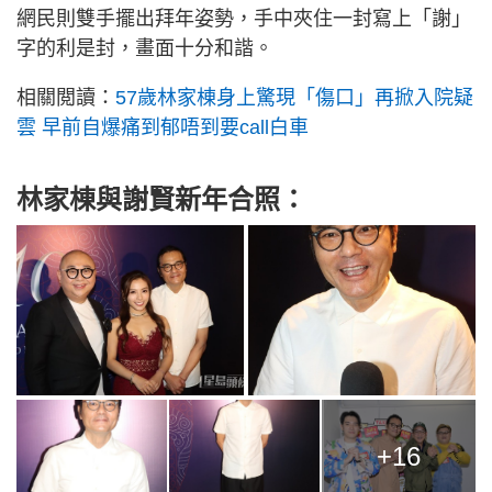
網民則雙手擺出拜年姿勢，手中夾住一封寫上「謝」
字的利是封，畫面十分和諧。
相關閲讀：
57歲林家棟身上驚現「傷口」再掀入院疑
雲 早前自爆痛到郁唔到要call白車
林家棟與謝賢新年合照：
+16