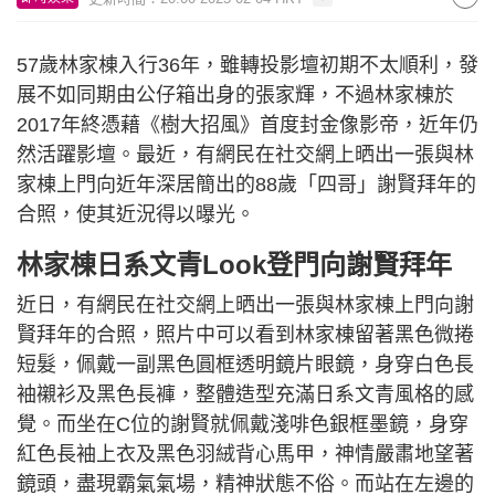
57歲林家棟入行36年，雖轉投影壇初期不太順利，發
展不如同期由公仔箱出身的張家輝，不過林家棟於
2017年終憑藉《樹大招風》首度封金像影帝，近年仍
然活躍影壇。最近，有網民在社交網上晒出一張與林
家棟上門向近年深居簡出的88歲「四哥」謝賢拜年的
合照，使其近況得以曝光。
林家棟日系文青Look登門向謝賢拜年
近日，有網民在社交網上晒出一張與林家棟上門向謝
賢拜年的合照，照片中可以看到林家棟留著黑色微捲
短髮，佩戴一副黑色圓框透明鏡片眼鏡，身穿白色長
袖襯衫及黑色長褲，整體造型充滿日系文青風格的感
覺。而坐在C位的謝賢就佩戴淺啡色銀框墨鏡，身穿
紅色長袖上衣及黑色羽絨背心馬甲，神情嚴肅地望著
鏡頭，盡現霸氣氣場，精神狀態不俗。而站在左邊的