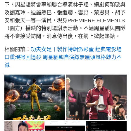
下，周星馳將會率領聯合導演林子聰、編劇何穎璇與
及劉嘉玲、迪麗熱巴、張繼聰、雪野、蔡思貝、胡予
安和張天一等一演員，現身PREMIERE ELEMENTS
（圓方）播映的特別場謝票活動。不過周星馳與團隊
將不會接受訪問，消息傳出後，在網上掀起熱話。
相關閱讀：
功夫女足丨製作特輯派彩蛋 經典電影場
口重現掀回憶殺 周星馳親自演繹無厘頭風格魅力不
減