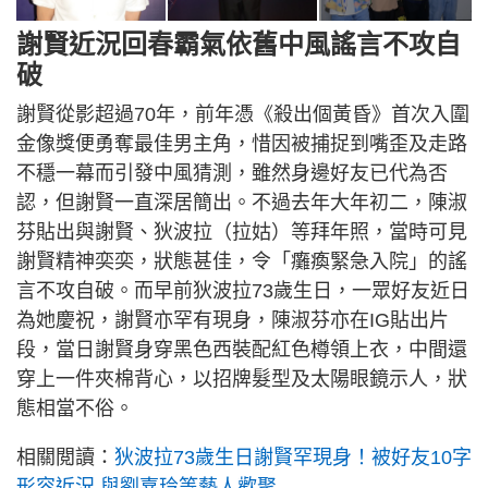
謝賢近況回春霸氣依舊中風謠言不攻自
破
謝賢從影超過70年，前年憑《殺出個黃昏》首次入圍
金像獎便勇奪最佳男主角，惜因被捕捉到嘴歪及走路
不穩一幕而引發中風猜測，雖然身邊好友已代為否
認，但謝賢一直深居簡出。不過去年大年初二，陳淑
芬貼出與謝賢、狄波拉（拉姑）等拜年照，當時可見
謝賢精神奕奕，狀態甚佳，令「癱瘓緊急入院」的謠
言不攻自破。而早前狄波拉73歲生日，一眾好友近日
為她慶祝，謝賢亦罕有現身，陳淑芬亦在IG貼出片
段，當日謝賢身穿黑色西裝配紅色樽領上衣，中間還
穿上一件夾棉背心，以招牌髮型及太陽眼鏡示人，狀
態相當不俗。
相關閲讀：
狄波拉73歲生日謝賢罕現身！被好友10字
形容近況 與劉嘉玲等藝人歡聚