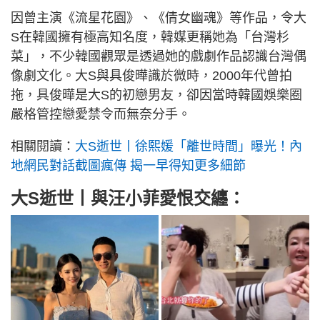
因曾主演《流星花園》、《倩女幽魂》等作品，令大
S在韓國擁有極高知名度，韓媒更稱她為「台灣杉
菜」，不少韓國觀眾是透過她的戲劇作品認識台灣偶
像劇文化。大S與具俊曄識於微時，2000年代曾拍
拖，具俊曄是大S的初戀男友，卻因當時韓國娛樂圈
嚴格管控戀愛禁令而無奈分手。
相關閱讀：
大S逝世丨徐熙媛「離世時間」曝光！內
地網民對話截圖瘋傳 揭一早得知更多細節
大S逝世丨與汪小菲愛恨交纏：