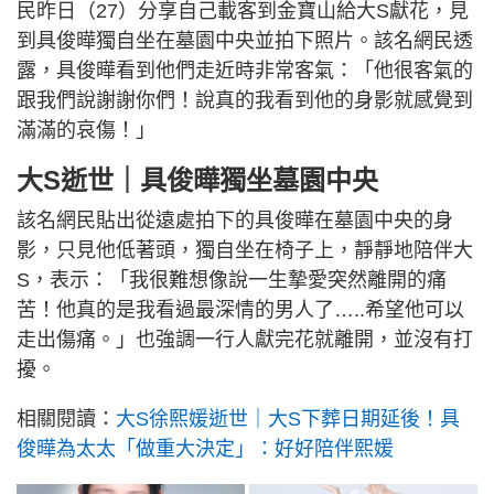
民昨日（27）分享自己載客到金寶山給大S獻花，見
到具俊曄獨自坐在墓園中央並拍下照片。該名網民透
露，具俊曄看到他們走近時非常客氣：「他很客氣的
跟我們說謝謝你們！說真的我看到他的身影就感覺到
滿滿的哀傷！」
大S逝世｜具俊曄獨坐墓園中央
該名網民貼出從遠處拍下的具俊曄在墓園中央的身
影，只見他低著頭，獨自坐在椅子上，靜靜地陪伴大
S，表示：「我很難想像說一生摯愛突然離開的痛
苦！他真的是我看過最深情的男人了…..希望他可以
走出傷痛。」也強調一行人獻完花就離開，並沒有打
擾。
相關閱讀：
大S徐熙媛逝世｜大S下葬日期延後！具
俊曄為太太「做重大決定」：好好陪伴熙媛