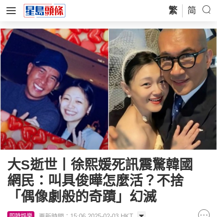
繁
简
大S逝世丨徐熙媛死訊震驚韓國
網民：叫具俊曄怎麼活？不捨
「偶像劇般的奇蹟」幻滅
更新時間：15:06 2025-02-03 HKT
即時娛樂