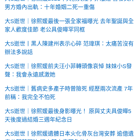
男方婚內出軌：十年婚姻二死一重傷
大S逝世｜徐熙媛最後一張全家福曝光 去年聖誕與全
家人歡度佳節 老公具俊曄罕同框
大S逝世丨黑人陳建州表示心碎 范瑋琪：太痛苦沒有
辦法多說話
大S逝世｜徐熙媛前夫汪小菲轉頭像哀悼 妹妹小S發
聲：我會永遠感激她
大S逝世｜舊病史多產子時曾險死 經歷兩次流產 7年
前稱：我完全不怕死
大S逝世｜徐熙媛最後身影曝光！ 原與丈夫具俊曄5
天後度過結婚三週年紀念日
大S逝世丨徐熙媛遺體日本火化骨灰台灣安葬 逾億遺