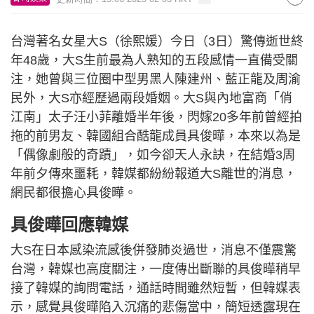
台灣著名女星大S（徐熙媛）今日（3日）驚傳逝世終
年48歲，大S生前最為人熟知的五段感情一直備受關
注，她曾與三位圈中型男黑人陳建州、藍正龍及周渝
民外，大S亦經歷過兩段婚姻。大S與內地富商「俏
江南」太子汪小菲離婚半年後，閃嫁20多年前曾經拍
拖的前男友、韓國組合酷龍成員具俊曄，本來以為是
「偶像劇般的奇蹟」，如今卻天人永訣，在結婚3周
年前夕傳來噩耗，韓媒都紛紛報道大S離世的消息，
網民都很擔心具俊曄。
具俊曄回應韓媒
大S在日本感染流感後併發肺炎過世，消息不僅震驚
台灣，韓媒也高度關注，一度傳出斷聯的具俊曄稍早
接了韓媒的詢問電話，通話時間雖然短暫，但韓媒表
示，感覺具俊曄陷入沉痛的悲傷當中，簡短透露現在