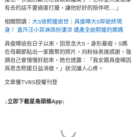
有去的話不要過度打擾，讓他好好的陪伴吧….」
相關閱讀：
大S徐熙媛逝世｜具俊曄大S猝逝終現
身！ 直斥汪小菲淋雨扮淒涼 遺產全給熙媛的媽媽
具俊曄這些日子以來，因思念大S，身形暴瘦，S媽
在母親節貼出一家團聚的照片，向粉絲表達感謝，強
調自己會慢慢好起來，她也透露：「我女婿具俊曄因
爲思念熙媛日益消瘦。」狀況讓人心疼。
文章獲TVBS授權刊登
↓立即下載星島頭條App↓