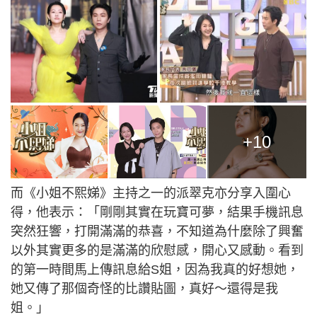
+10
而《小姐不熙娣》主持之一的派翠克亦分享入圍心
得，他表示：「剛剛其實在玩寶可夢，結果手機訊息
突然狂響，打開滿滿的恭喜，不知道為什麼除了興奮
以外其實更多的是滿滿的欣慰感，開心又感動。看到
的第一時間馬上傳訊息給S姐，因為我真的好想她，
她又傳了那個奇怪的比讚貼圖，真好～還得是我
姐。」