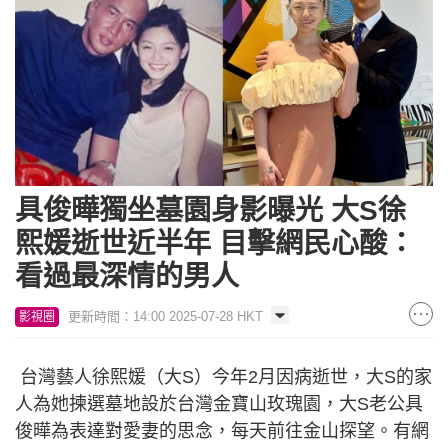
具俊曄獨坐墓園身影曝光 大S徐
熙媛逝世近半年 目擊網民心酸：
看過最深情的男人
更新時間：14:00 2025-07-28 HKT
影視圈
台灣藝人徐熙媛（大S）今年2月因病逝世，大S的家
人為她揀選墓地設於台灣金寶山玫瑰園，大S老公具
俊曄為表達對愛妻的思念，每天前往金山探望。有網