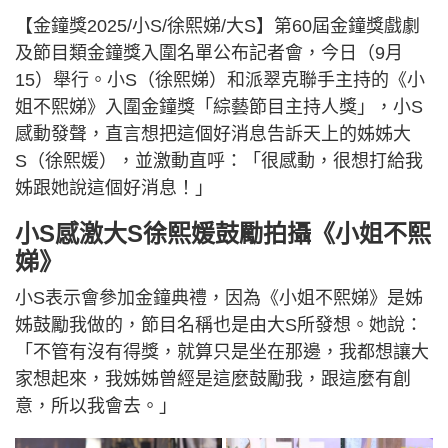
【金鐘獎2025/小S/徐熙娣/大S】第60屆金鐘獎戲劇
及節目類金鐘獎入圍名單公布記者會，今日（9月
15）舉行。小S（徐熙娣）和派翠克聯手主持的《小
姐不熙娣》入圍金鐘獎「綜藝節目主持人獎」，小S
感動發聲，直言想把這個好消息告訴天上的姊姊大
S（徐熙媛），並激動直呼：「很感動，很想打給我
姊跟她說這個好消息！」
小S感激大S徐熙媛鼓勵拍攝《小姐不熙
娣》
小S表示會參加金鐘典禮，因為《小姐不熙娣》是姊
姊鼓勵我做的，節目名稱也是由大S所發想。她說：
「不管有沒有得獎，就算只是坐在那邊，我都想讓大
家想起來，我姊姊曾經是這麼鼓勵我，跟這麼有創
意，所以我會去。」