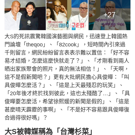
+27
大S的死訊震驚韓國演藝圈與網民，迅速登上韓國熱
門論壇「theqoo」、「82cook」，短時間內引來過
千則留言，網民紛紛留言表表示難以置信：「好不容
易才結婚，怎麼這麼快就走了？」、「才剛看到兩人
晒出家族聚會的照片，真的無法相信！」、「天啊，
這不是假新聞吧？」更有大批網民擔心具俊曄：「叫
具俊曄怎麼活？」、「這是上天最殘忍的玩笑」、
「20年後才終於找到彼此，這也太殘酷了…」、「具
俊曄要怎麼活，希望徐熙媛的新聞是假的」、「這是
甚麼晴天霹靂的事啊」、「不是好不容易跟具俊曄復
合過得很好嗎」？
大S被韓媒稱為「台灣杉菜」