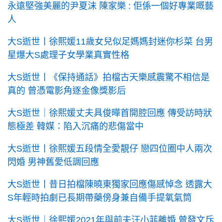
永遠堅強美麗的尹夏沫 陳家樂 : 佢係一個好專業嘅藝
人
大S逝世丨徐熙媛11歲女兒似足媽媽封迷你杉菜 台男
星爆大S處理子女學業真實性格
大S逝世丨《保持通話》拍檔古天樂感震驚不相信是
真的 曾憑電影角逐金像獎影后
大S逝世｜徐熙媛丈夫具俊曄首開腔回應 傳受訪時狀
態極差 韓媒：陷入沉痛的悲傷當中
大S逝世丨徐熙媛五段情全愛靚仔 戀四位圈中人兩次
閃婚 男神舊愛低調回應
大S逝世丨昔日拍檔陳曉東獨家回應傷感悼念 透露大
S年輕時拍劇已長期帶藥傍身兼自備手提氧氣筒
大S逝世｜徐熙媛2021年與前夫汪小菲離婚 曾發文斥