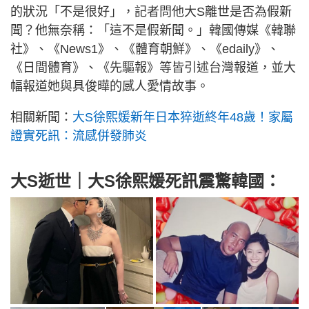
的狀況「不是很好」，記者問他大S離世是否為假新
聞？他無奈稱：「這不是假新聞。」韓國傳媒《韓聯
社》、《News1》、《體育朝鮮》、《edaily》、
《日間體育》、《先驅報》等皆引述台灣報道，並大
幅報道她與具俊曄的感人愛情故事。
相關新聞：
大S徐熙媛新年日本猝逝終年48歲！家屬
證實死訊：流感併發肺炎
大S逝世｜大S
徐熙媛死訊震驚韓國：