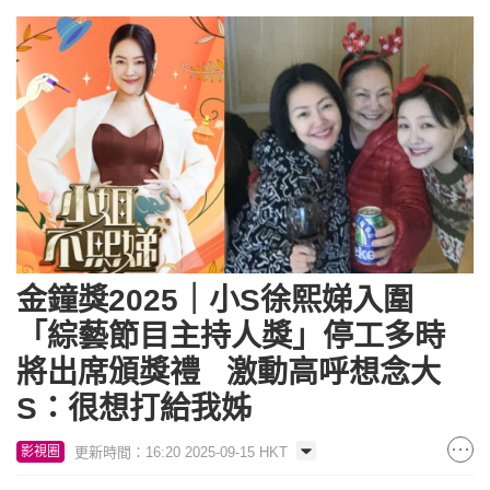
金鐘獎2025｜小S徐熙娣入圍
「綜藝節目主持人獎」停工多時
將出席頒獎禮 激動高呼想念大
S：很想打給我姊
更新時間：16:20 2025-09-15 HKT
影視圈