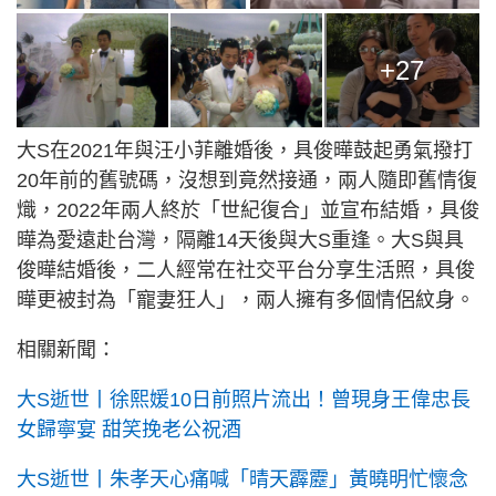
+27
大S在2021年與汪小菲離婚後，具俊曄鼓起勇氣撥打
20年前的舊號碼，沒想到竟然接通，兩人隨即舊情復
熾，2022年兩人終於「世紀復合」並宣布結婚，具俊
曄為愛遠赴台灣，隔離14天後與大S重逢。大S與具
俊曄結婚後，二人經常在社交平台分享生活照，具俊
曄更被封為「寵妻狂人」，兩人擁有多個情侶紋身。
相關新聞：
大S逝世丨徐熙媛10日前照片流出！曾現身王偉忠長
女歸寧宴 甜笑挽老公祝酒
大S逝世丨朱孝天心痛喊「晴天霹靂」黃曉明忙懷念