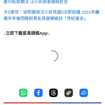
產分配惹關注 汪小菲由泰國急赴台
大S逝世｜徐熙媛與汪小菲見面5次即結婚 2021年離
婚半年後閃嫁前男友具俊曄被封「世紀復合」
↓立即下載星島頭條App↓