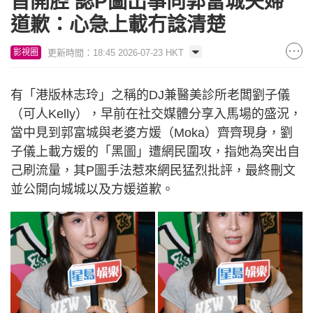
首開腔 認P圖出事向郭富城夫婦
道歉：心急上載冇諗清楚
更新時間：18:45 2026-07-23 HKT
影視圈
有「港版林志玲」之稱的DJ兼醫美診所老闆劉子儀
（可人Kelly），早前在社交媒體分享入馬場的盛況，
當中見到郭富城與老婆方媛（Moka）齊齊現身，劉
子儀上載方媛的「黑圖」遭網民圍攻，指她為突出自
己刷流量，其P圖手法惹來網民猛烈批評，最終刪文
並公開向城城以及方媛道歉。