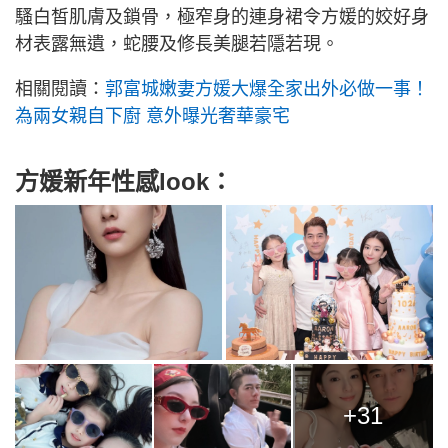
騷白皙肌膚及鎖骨，極窄身的連身裙令方媛的姣好身
材表露無遺，蛇腰及修長美腿若隱若現。
相關閱讀：
郭富城嫩妻方媛大爆全家出外必做一事！
為兩女親自下廚 意外曝光奢華豪宅
方媛新年性感look：
+31