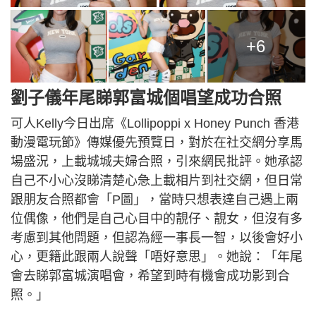
+6
劉子儀年尾睇郭富城個唱望成功合照
可人Kelly今日出席《Lollipoppi x Honey Punch 香港
動漫電玩節》傳媒優先預覽日，對於在社交網分享馬
場盛況，上載城城夫婦合照，引來網民批評。她承認
自己不小心沒睇清楚心急上載相片到社交網，但日常
跟朋友合照都會「P圖」，當時只想表達自己遇上兩
位偶像，他們是自己心目中的靚仔、靚女，但沒有多
考慮到其他問題，但認為經一事長一智，以後會好小
心，更籍此跟兩人說聲「唔好意思」。她說：「年尾
會去睇郭富城演唱會，希望到時有機會成功影到合
照。」