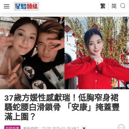
繁
简
37歲方媛性感獻瑞！低胸窄身裙
騷蛇腰白滑鎖骨 「安康」掩蓋豐
滿上圍？
更新時間：23:00 2025-01-29 HKT
即時娛樂