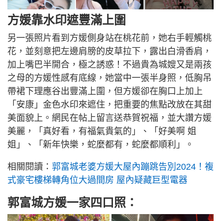
方媛靠水印遮豐滿上圍
另一張照片看到方媛側身站在桃花前，她右手輕觸桃
花，並刻意把左邊肩膀的皮草拉下，露出白滑香肩，
加上嘴巴半開合，極之誘惑！不過貴為城嫂又是兩孩
之母的方媛性感有底線，她當中一張半身照，低胸吊
帶裙下理應谷出豐滿上圍，但方媛卻在胸口上加上
「安康」金色水印來遮住，把重要的焦點改放在其甜
美面貌上。網民在帖上留言送恭賀祝福，並大讚方媛
美麗，「真好看，有福氣貴氣的」、「好美啊 姐
姐」、「新年快樂，蛇麼都有，蛇麼都順利」。
相關閱讀：
郭富城老婆方媛大屋內蹦跳告別2024！複
式豪宅樓梯轉角位大過間房 屋內疑藏巨型電器
郭富城方媛一家四口照：