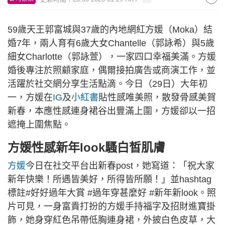
59歲天王郭富城與37歲的內地網紅方媛（Moka）結
婚7年，兩人育有6歲大女Chantelle（郭詠希）與5歲
細女Charlotte（郭詠萱），一家四口幸福美滿。方媛
婚後專注於照顧家庭，偶爾接拍廣告或商演工作，並
活躍於社交網分享生活點滴。今日（29日）大年初
一，方媛在
IG
及
小紅書
貼性感唯美照，散發骨感美賀
新春，本應性感連身裙谷出豐滿上圍，方媛卻以一招
遮掩上圍焦點。
方媛性感新年look騷白皙肌膚
方媛
今日在社交平台出新春post，她寫道：「祝大家
新年快樂！所遇皆美好，所得皆所願！」並hashtag
標註#好好過年大賞 #過年穿甚麼好 #新年新look。照
片可見，一身富貴打扮的方媛手持福字及招財進寶掛
飾，她身穿紅色吊帶低胸連身裙，外披白色皮草，大