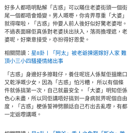
好多人都唔明點解「古惑」可以瞞住老婆街頭一個街
尾一個都唔會婚變。男人嘅嘢，你肯畀尊重「大婆」
就得㗎啦，「古惑」仲要人前人後好似好驚老婆咁。
不過表面睇佢真係對老婆扶出扶入，落雨擔埋遮，老
婆呢，好樂意接受，亦扮得好恩愛。
相關閱讀：
星8卦丨「阿太」被老爺揀選嫁好人家 難
頂小三小四騷擾情緒出事
「古惑」身邊好多擦鞋仔，養住呢班人係幫佢搵嫩口
又乾淨嘅少女，因為「古惑」怕污糟， 所以有個條
件就係搞第一次，自己就最安全。「大婆」明知佢係
色心未盡，所以同佢講唔好搞到一身病就畀呢個自由
度，「古惑」梗係誓神劈願話自己冇出去亂嚟，有都
一定返嚟講嘅。