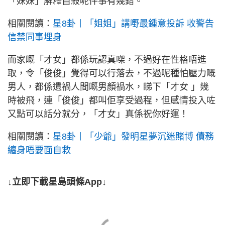
「妹妹」解釋自殺呢件事有幾錯。
相關閱讀：
星8卦丨「姐姐」講嘢最鍾意投訴 收警告
信禁同事埋身
而家嘅「才女」都係玩認真㗎，不過好在性格唔進
取，令「俊俊」覺得可以行落去，不過呢種怕壓力嘅
男人，都係遺禍人間嘅男顏禍水，睇下「才女 」幾
時被飛，連「俊俊」都叫佢享受過程，但感情投入咗
又點可以話分就分，「才女」真係祝你好運！
相關閱讀：
星8卦丨「少爺」發明星夢沉迷賭博 債務
纏身唔要面自救
↓立即下載星島頭條App↓