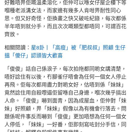
好難唔畀佢嘅溫柔溶化，佢仲可以喺女仔屋企樓下等
嗰種老派溝女法，而家邊有幾多人肯咁畀耐性同心
思。但又好奇怪，佢換畫之快又破咗紀錄，每次都係
半年唔到就分手，而且次次嘅類型都唔同，可謂百花
齊放。
相關閱讀：
星8卦丨「高瘦」被「肥叔叔」照顧 生仔
搵「傻仔」認頭皆大歡喜
「俊俊」話自己係浪子，每次拍拖都同啲女講清楚，
唔好諗住有以後，冇腳雀仔唔會為任何一個女人停止
再飛。佢每次都用盡力對啲女好，估唔到係「妹妹」
竟然諗住用自殺嚟逼佢留喺自己身邊，嗰次幾乎搞出
人命。「俊俊」嚇到面青，因為成屋血，佢仲對「妹
妹」好照顧，畀「妹妹」假像以為有機會行落去。問
題係呢件事反而嚇到「俊俊」更加唔想為任何一個女
人停低，「妹妹」一好番，佢即刻寫咗封分手信，同