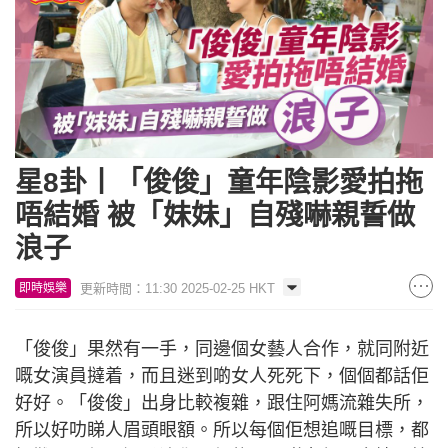
星8卦丨「俊俊」童年陰影愛拍拖
唔結婚 被「妹妹」自殘嚇親誓做
浪子
更新時間：11:30 2025-02-25 HKT
即時娛樂
「俊俊」果然有一手，同邊個女藝人合作，就同附近
嘅女演員撻着，而且迷到啲女人死死下，個個都話佢
好好。「俊俊」出身比較複雜，跟住阿媽流雜失所，
所以好叻睇人眉頭眼額。所以每個佢想追嘅目標，都