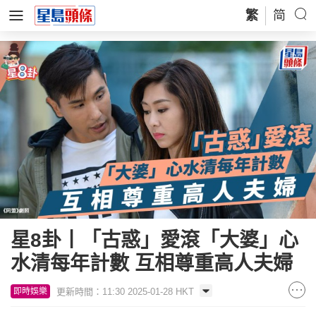
繁
简
星8卦丨「古惑」愛滾「大婆」心
水清每年計數 互相尊重高人夫婦
更新時間：11:30 2025-01-28 HKT
即時娛樂