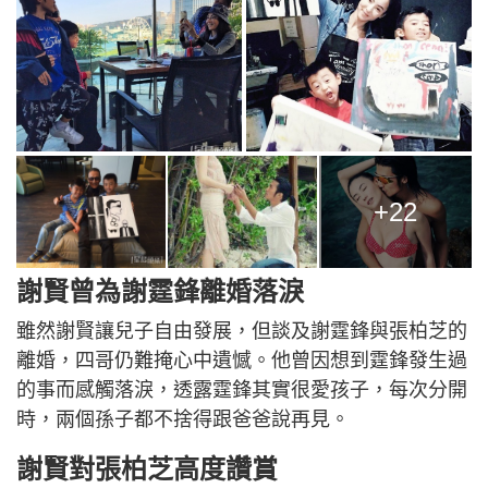
+22
謝賢曾為謝霆鋒離婚落淚
雖然謝賢讓兒子自由發展，但談及謝霆鋒與張柏芝的
離婚，四哥仍難掩心中遺憾。他曾因想到霆鋒發生過
的事而感觸落淚，透露霆鋒其實很愛孩子，每次分開
時，兩個孫子都不捨得跟爸爸說再見。
謝賢對張柏芝高度讚賞