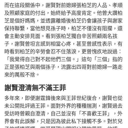
而在這段關係中，謝賢對前媳婦張柏芝的人品、孝順
及照顧家庭的付出，始終給予高度肯定。他曾大讚柏
芝是個好媽媽，並透露離婚後柏芝仍會讓孩子與謝家
保持聯繫，當他想見孫子時，柏芝不僅沒有阻攔，還
會主動安排見面。看到張柏芝獨自辛苦照顧兩名孩
子，謝賢曾坦言感到相當心疼，甚至曾感性表示，有
時看到柏芝的辛勞會忍不住落淚，更曾愧疚地說過：
「我覺得自己對不起他們三個。」這句「三個」指的
正是張柏芝與兩個孫子，流露出四哥對前媳婦一路走
來的萬般不捨。
謝賢澄清無不滿王菲
多年來，即便謝霆鋒後來與王菲世紀復合，謝賢也從
未公開批評過王菲。面對外界的種種揣測，謝賢過去
受訪時曾親自澄清，自己並沒有「不喜歡王菲」，外
界會有此誤解，只是因為彼此私下接觸不多。對於兒