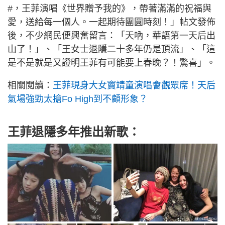
#，王菲演唱《世界贈予我的》，帶著滿滿的祝福與
愛，送給每一個人。一起期待團圓時刻！」帖文發佈
後，不少網民便興奮留言：「天吶，華語第一天后出
山了！」、「王女士退隱二十多年仍是頂流」、「這
是不是就是又證明王菲有可能要上春晚？！驚喜」。
相關閲讀：
王菲現身大女竇靖童演唱會觀眾席！天后
氣場強勁太搶Fo High到不顧形象？
王菲退隱多年推出新歌：