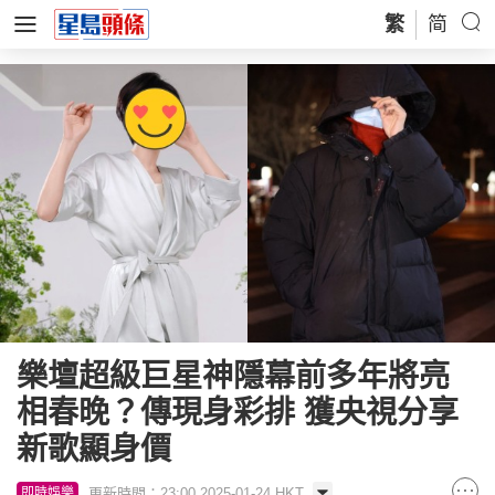
繁
简
樂壇超級巨星神隱幕前多年將亮
相春晚？傳現身彩排 獲央視分享
新歌顯身價
更新時間：23:00 2025-01-24 HKT
即時娛樂