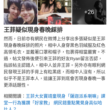
+26
王菲疑似現身春晚綵排
然而，日前亦有網民在微博上分享出多張疑似是王菲
現身春晚綵排的照片，相中人身穿黑色羽絨服及紅色
高領毛衣，並戴著口罩和帽子，包裹得相當嚴實。不
過，帖文發佈後便引來王菲的好友Ryan留言否認，
指該帖主認錯人，相中人並非王菲。另外亦有眼利網
民發現王菲的手背上有粒黑痣，而相中人沒有，所以
似乎不是王菲本人，這讓王菲到底會否現身春晚一事
更添話題性。
相關閲讀：
王菲大女竇靖童現身「薩迦派系喇嘛」課
堂一行為獲讚「好家教」 網民錯重點驚覺身高似哈
比人？