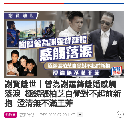
謝賢離世｜曾為謝霆鋒離婚感觸
落淚 極錫張柏芝自覺對不起前新
抱 澄清無不滿王菲
更新時間：17:59 2026-07-20 HKT
影視圈