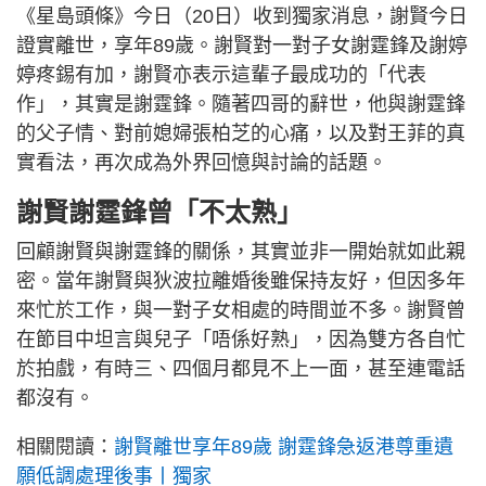
《星島頭條》今日（20日）收到獨家消息，謝賢今日
證實離世，享年89歲。謝賢對一對子女謝霆鋒及謝婷
婷疼錫有加，謝賢亦表示這輩子最成功的「代表
作」，其實是謝霆鋒。隨著四哥的辭世，他與謝霆鋒
的父子情、對前媳婦張柏芝的心痛，以及對王菲的真
實看法，再次成為外界回憶與討論的話題。
謝賢謝霆鋒曾「不太熟」
回顧謝賢與謝霆鋒的關係，其實並非一開始就如此親
密。當年謝賢與狄波拉離婚後雖保持友好，但因多年
來忙於工作，與一對子女相處的時間並不多。謝賢曾
在節目中坦言與兒子「唔係好熟」，因為雙方各自忙
於拍戲，有時三、四個月都見不上一面，甚至連電話
都沒有。
相關閱讀：
謝賢離世享年89歲 謝霆鋒急返港尊重遺
願低調處理後事丨獨家