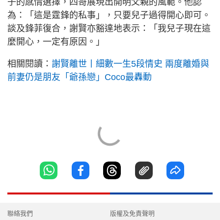
子的感情選擇，四哥展現出開明父親的風範。他認
為：「這是霆鋒的私事」，只要兒子過得開心即可。
談及鋒菲復合，謝賢亦豁達地表示：「我兒子現在這
麼開心，一定有原因。」
相關閱讀：
謝賢離世丨細數一生5段情史 兩度離婚與
前妻仍是朋友「爺孫戀」Coco最轟動
聯絡我們
版權及免責聲明