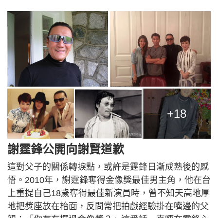
+18
謝霆鋒公開向謝賢道歉
這對父子的關係轉捩點，或許是霆鋒日漸成熟後的感
悟。2010年，謝霆鋒奪得金像獎最佳男主角，他在台
上重提自己18歲奪得最佳新演員時，曾不知天高地厚
地把獎座放在枱面，反問常把拍戲經驗掛在嘴邊的父