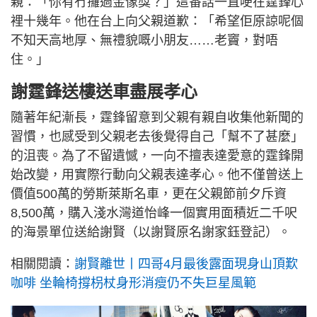
親：「你有冇攞過金像獎？」這番話一直哽在霆鋒心
裡十幾年。他在台上向父親道歉：「希望佢原諒呢個
不知天高地厚、無禮貌嘅小朋友……老竇，對唔
住。」
謝霆鋒送樓送車盡展孝心
隨著年紀漸長，霆鋒留意到父親有親自收集他新聞的
習慣，也感受到父親老去後覺得自己「幫不了甚麼」
的沮喪。為了不留遺憾，一向不擅表達愛意的霆鋒開
始改變，用實際行動向父親表達孝心。他不僅曾送上
價值500萬的勞斯萊斯名車，更在父親節前夕斥資
8,500萬，購入淺水灣道怡峰一個實用面積近二千呎
的海景單位送給謝賢（以謝賢原名謝家鈺登記）。
相關閱讀：
謝賢離世丨四哥4月最後露面現身山頂歎
咖啡 坐輪椅撐枴杖身形消瘦仍不失巨星風範