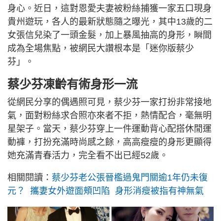
身心。近日，這對恩愛夫妻被粉絲捕獲一家五口現身
貴州遊玩，各人的最新狀態隨之曝光，其中13歲的二
女張信兒染了一頭金髮，加上暴風抽高的身形，瞬間
成為全場焦點，被網民大讚根本是「迷你版蔡少
芬」。
蔡少芬凍齡有術身形一流
從網民分享的偶遇照可見，蔡少芬一家打扮非常接地
氣，面對粉絲求合照亦來者不拒，熱情配合，毫無明
星架子。當天，蔡少芬穿上一件運動背心配搭休閒運
動褲，打扮充滿時尚感之餘，高高瘦瘦的身形更顯得
她充滿青春活力，完全看不出已經52歲。
相關閱讀：
蔡少芬老公張晉檻過鬼門關逾1年仍未復
元？ 攜妻女外遊面頰凹陷 身形消瘦被指有神無氣