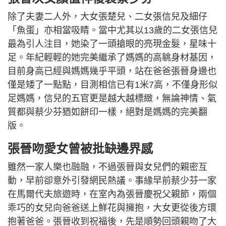
除了夫妻二人外，大女張楚兒、二女張信兒及細仔
「魚蛋」亦相當吸睛。當中尤其以13歲的二女張信兒
最為引人注目，她染了一頭搶眼的亮現金髮，星味十
足。年紀輕輕的她完美繼承了媽媽的高䠷身材基因，
目前身高已經與媽媽幾乎平頭，站在爸爸張晉身邊也
僅是矮了一點點，目測相信已有1米7高，不僅身形似
足媽媽，信兒的五官更是越大越標緻，無論神情、氣
質都與蔡少芬猶如餅印一樣，絕對是媽媽的完美翻
版。
張晉吻愛女曾被批缺邊界感
雖然一家人樂也融融，不過張晉與女兒們的親密互
動，早前卻意外引發網民熱議。事緣早前蔡少芬一家
在馬爾代夫旅遊時，在室內為張晉慶祝父親節，兩個
乖巧的女兒向爸爸送上鮮花與擁抱，大女更從後方環
抱著爸爸。張晉收到祝福後，先是順勢回頭親吻了大