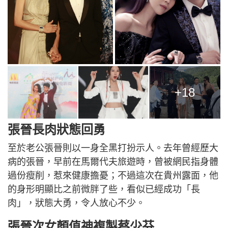
+18
張晉長肉狀態回勇
至於老公張晉則以一身全黑打扮示人。去年曾經歷大
病的張晉，早前在馬爾代夫旅遊時，曾被網民指身體
過份瘦削，惹來健康擔憂；不過這次在貴州露面，他
的身形明顯比之前微胖了些，看似已經成功「長
肉」，狀態大勇，令人放心不少。
張晉次女顏值神複製蔡少芬