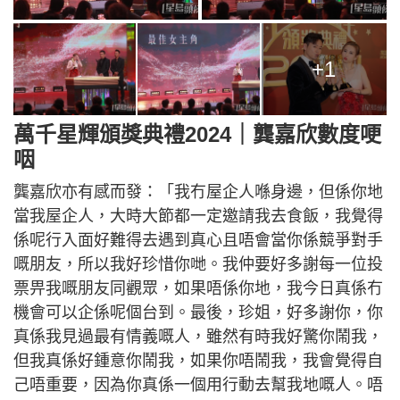
+1
萬千星輝頒獎典禮2024｜龔嘉欣數度哽
咽
龔嘉欣亦有感而發：「我冇屋企人喺身邊，但係你地
當我屋企人，大時大節都一定邀請我去食飯，我覺得
係呢行入面好難得去遇到真心且唔會當你係競爭對手
嘅朋友，所以我好珍惜你哋。我仲要好多謝每一位投
票畀我嘅朋友同觀眾，如果唔係你地，我今日真係冇
機會可以企係呢個台到。最後，珍姐，好多謝你，你
真係我見過最有情義嘅人，雖然有時我好驚你鬧我，
但我真係好鍾意你鬧我，如果你唔鬧我，我會覺得自
己唔重要，因為你真係一個用行動去幫我地嘅人。唔