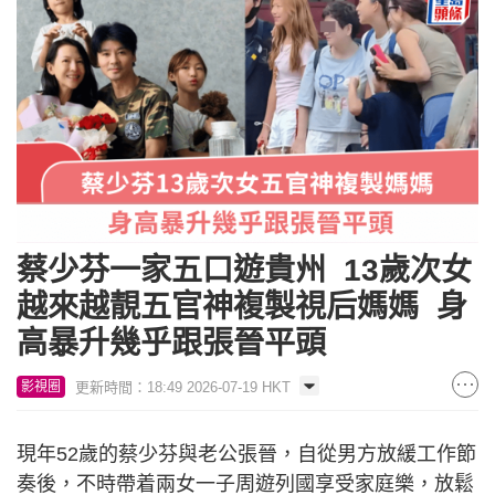
蔡少芬一家五口遊貴州 13歲次女
越來越靚五官神複製視后媽媽 身
高暴升幾乎跟張晉平頭
更新時間：18:49 2026-07-19 HKT
影視圈
現年52歲的蔡少芬與老公張晉，自從男方放緩工作節
奏後，不時帶着兩女一子周遊列國享受家庭樂，放鬆