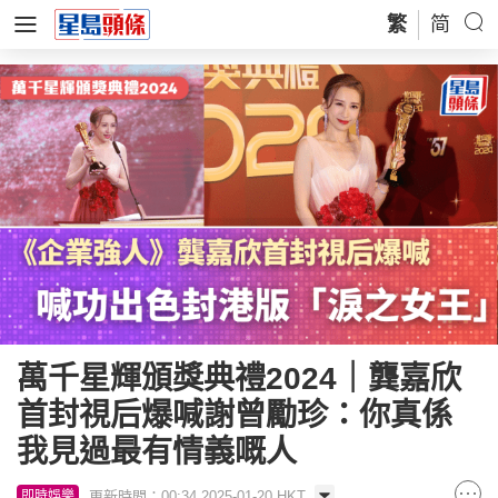
繁
简
萬千星輝頒獎典禮2024｜龔嘉欣
首封視后爆喊謝曾勵珍：你真係
我見過最有情義嘅人
更新時間：00:34 2025-01-20 HKT
即時娛樂