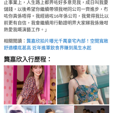
止事業上，人生路上都畀咗好多意見我，成日叫我要
儲錢，以後希望你繼續帶領我哋同公司一齊進步，冇
咗你真係唔得。我經過咗16年係公司，我覺得我比以
前更有自信，我會繼續用行動證明畀大家睇我係幾咁
熱愛我嘅演藝工作。」
相關閲讀：
龔嘉欣拍片曝光千萬豪宅內部！空間寬敞
舒適樓底甚高 近年進軍飲食界賺到風生水起
龔嘉欣入行歷程：