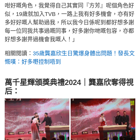
咁好嘅角色，我覺得自己其實同『方芳』呢個角色好
似，19歲就加入TVB，一路上我有好多機會，亦有好
多好好嘅人幫助過我，所以我今日係呢到都好想多謝
每一位同我共事過嘅同事，好多謝你哋嘅包容，亦都
好想多謝畀過機會我嘅人！」
相關閲讀：
35歲龔嘉欣生日驚爆身體出問題！發長文
慨嘆：好多嘢控制唔到
萬千星輝頒獎典禮2024｜龔嘉欣奪得視
后：