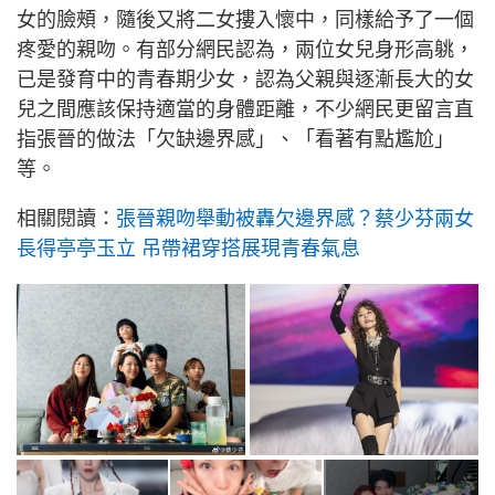
女的臉頰，隨後又將二女摟入懷中，同樣給予了一個
疼愛的親吻。有部分網民認為，兩位女兒身形高䠷，
已是發育中的青春期少女，認為父親與逐漸長大的女
兒之間應該保持適當的身體距離，不少網民更留言直
指張晉的做法「欠缺邊界感」、「看著有點尷尬」
等。
相關閱讀：
張晉親吻舉動被轟欠邊界感？蔡少芬兩女
長得亭亭玉立 吊帶裙穿搭展現青春氣息