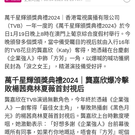
萬千星輝頒獎典禮2024｜香港電視廣播有限公司
（TVB）一年一度的《萬千星輝頒獎典禮2024》於今
日1月19日晚上8時在澳門上葡京綜合度假村舉行。今
晚頒發多個獎項，當中備受矚目的視后就由入行16年
的TVB花旦的龔嘉欣（Katy）奪得，她憑藉在台慶劇
《企業強人》中飾「方芳」一角，以爆喊的喊功獲網
民封為「淚之女王」，精湛演技備受好評。
萬千星輝頒獎典禮2024｜龔嘉欣爆冷擊
敗楊茜堯林夏薇首封視后
龔嘉欣在TVB演過無數角色，今年終於憑藉《企業強
人》一劇奪得「最佳女主角」，擊敗熱播劇《黑色月
光》的楊茜堯林夏薇首封視后。龔嘉欣上台時數度哽
咽，她激動表示：「好想多謝《企業強人》台前幕後
嘅所有同事，如果冇你地嘅話，唔會有『方芳』呢個