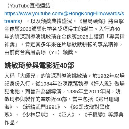
（YouTube直播連結：
https://www.youtube.com/@HongKongFilmAwards/s
treams
），以及頒獎典禮盛況。《星島頭條》將直擊
金像獎2026頒獎典禮各獎項得主的誕生。入行逾40
年的資深副導演姚敏琦在金像獎2026上獲頒「專業精
神獎」，肯定其多年來在片場默默耕耘的專業精神，
由前商台高層俞琤（YT）頒獎。
姚敏琦參與電影近40部
人稱「大師兄」的資深副導演姚敏琦，於1982年以場
記身份入行，從1984年為陳家蓀執導《奸人鬼》做場
記開始，到晉升為副導演，1985年至2011年間，姚
敏琦參與製作的電影近40部，當中包括《逃出珊瑚
海》、《新精武門1991》、《92黑玫瑰對黑玫
瑰》、《少林足球》、《証人》、《千機變》等經典
作品。