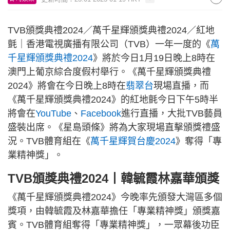
TVB頒獎典禮2024／萬千星輝頒獎典禮2024／紅地
氈｜香港電視廣播有限公司（TVB）一年一度的《
萬
千星輝頒獎典禮2024
》將於今日1月19日晚上8時在
澳門上葡京綜合度假村舉行。《萬千星輝頒獎典禮
2024》將會在今日晚上8時在
翡翠台
現場直播，而
《萬千星輝頒獎典禮2024》的紅地氈今日下午5時半
將會在
YouTube
、
Facebook
進行直播，大批TVB藝員
盛裝出席。《星島頭條》將為大家現場直擊頒獎禮盛
況。TVB體育組在《
萬千星輝賀台慶2024
》奪得「專
業精神獎」。
TVB頒獎典禮2024丨韓毓霞林嘉華頒獎
《萬千星輝頒獎典禮2024》今晚率先頒發大灣區多個
獎項，由韓毓霞及林嘉華擔任「專業精神獎」頒獎嘉
賓。TVB體育組奪得「專業精神獎」，一眾幕後功臣