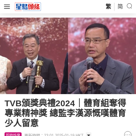
繁
简
TVB頒獎典禮2024｜體育組奪得
專業精神獎 總監李漢源慨嘆體育
少人留意
更新時間：23:01 2025-01-19 HKT
即時娛樂