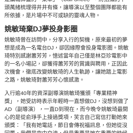
頭萬緒梳理得井井有條，讓導演以至整個團隊都能有
所依據，是片場中不可或缺的靈魂人物。
姚敏琦棄DJ夢投身影圈
姚敏琦曾在訪問中，分享入行的契機，原來最初的夢
想是成為一名電台DJ，卻因緣際會投身電影圈。姚敏
琦特別感謝蕭芳芳，憶述當年自己僅是林亞珍電影中
的一名小場記，卻獲得蕭芳芳的賞識與聘用，正因此
次機會，徹底改變姚敏琦的人生軌跡，讓她踏上電影
之路，姚敏琦對蕭芳芳心懷感激。
入行逾40年的資深副導演姚敏琦獲頒「專業精神
獎」，她受訪時表示年輕時一直想做DJ，沒想到做了
AD（副導演），一直D到現在，而今晚令姚敏琦最開
心的是從俞琤手上接過獎項，笑言自己寫信打動她來
頒獎：「我有她電話，節日會傳祝福訊息，但她從沒