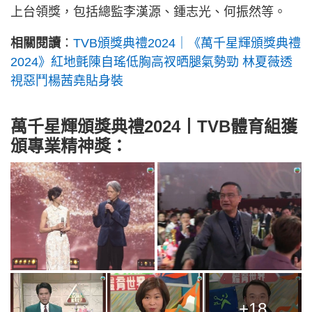
上台領獎，包括總監李漢源、鍾志光、何振然等。
相關閱讀
：
TVB頒獎典禮2024｜《萬千星輝頒獎典禮
2024》紅地氈陳自瑤低胸高衩晒腿氣勢勁 林夏薇透
視惡鬥楊茜堯貼身裝
萬千星輝頒獎典禮2024丨TVB體育組獲
頒專業精神獎：
+18