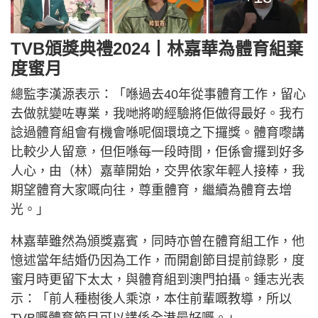
TVB頒獎典禮2024丨林嘉華為體育組棄
度蜜月
總監李漢源表示：「喺過去40年從事體育工作，留心
去做就變咗專業，我哋將啲經驗將佢做得最好。我冇
諗過體育組會有機會喺呢個環境之下攞獎。體育嚟講
比較少人留意，但佢喺每一段時間，佢係會攞到好多
人心，由（林）嘉華開始，交畀依家年輕人接棒，我
期望體育大家嘅向往，尊重體育，繼續為體育去增
光。」
林嘉華雖然為頒獎嘉賓，同時亦曾在體育組工作，他
憶述當年結婚仍因為工作，而開創節目提前錄影，度
蜜月時更留下太太，與體育組到澳門拍攝。鍾志光表
示：「前人種樹後人乘涼，本住前輩嘅教導，所以