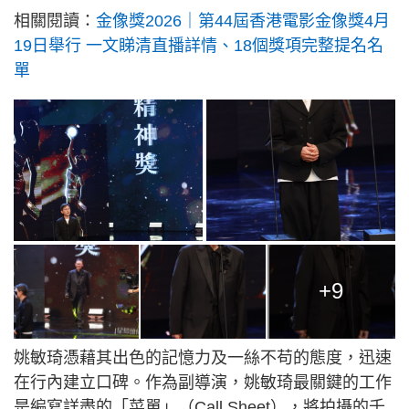
相關閱讀：
金像獎2026｜第44屆香港電影金像獎4月
19日舉行 一文睇清直播詳情、18個獎項完整提名名
單
+9
姚敏琦憑藉其出色的記憶力及一絲不苟的態度，迅速
在行內建立口碑。作為副導演，姚敏琦最關鍵的工作
是編寫詳盡的「菜單」（Call Sheet），將拍攝的千