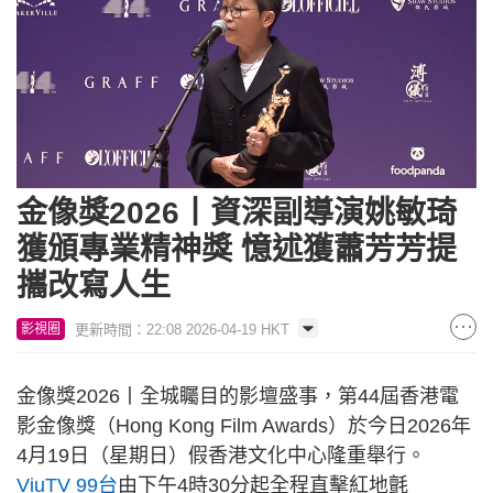
Loaded
:
Unmute
23.18%
金像獎2026丨資深副導演姚敏琦
獲頒專業精神獎 憶述獲蕭芳芳提
攜改寫人生
更新時間：22:08 2026-04-19 HKT
影視圈
金像獎2026丨全城矚目的影壇盛事，第44屆香港電
影金像獎（Hong Kong Film Awards）於今日2026年
4月19日（星期日）假香港文化中心隆重舉行。
ViuTV 99台
由下午4時30分起全程直擊紅地氈