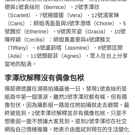
德與1號袁絲珩（Bernice）、2號李澤欣
（Scarlett）、7號楊媛媛（Vera）、12號湯家琳
（Caris）：師姐馮盈盈與3號李澄晴（Chorie）、5
號魏欣（Etherine）、9號周芳姿（Gracia）、10號
陳梓穎（Cecilia）：師姐黃嘉雯與4號譚雅文
（Tiffany）、6號盧蔚晴（Jasmine）、8號鄧匡閔
（Ada）、11號顏懿菲（Agnes），眾人在台上分享
當地的點滴。
李澤欣解釋沒有偶像包袱
陳懿德透露在湖南拍攝最後一日，發現1號袁絲珩是
組員中第一個落淚，雖然2號李澤欣都有喊，但有偶
像包伏，因為攝影組一路追住她拍攝就走去避開，最
終被追到。2號李澤欣解釋並非有偶像包袱，只是不
想脆弱一面不想讓大家見到。提到2號李澤欣在社交
網指自己情緒複雜，她表示由面試到現在的生活變化