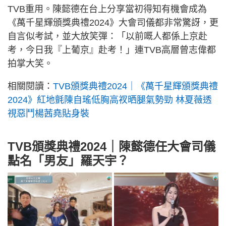
TVB重用。陳懿德在台上分享當初得知有機會成為
《萬千星輝頒獎典禮2024》大會司儀都非常驚訝，更
自言似考試，並大放笑彈：「以前嘅人都係上京赴
考，今日我『上葡京』赴考！」連TVB高層曾志偉都
拍掌大笑。
相關閱讀：
TVB頒獎典禮2024｜《萬千星輝頒獎典禮
2024》紅地氈陳自瑤低胸高衩晒腿氣勢勁 林夏薇透
視惡鬥楊茜堯貼身裝
TVB頒獎典禮2024｜陳懿德任大會司儀
點名「男友」羅天宇？