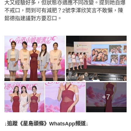
大又經驗好多，但狀態亦適應不同改變。提到她自爆
不戒口，問到可有減肥？2號李澤欣笑言不敢懶，陳
懿德指建議對方要忍口。
+7
↓追蹤《星島頭條》WhatsApp頻道↓