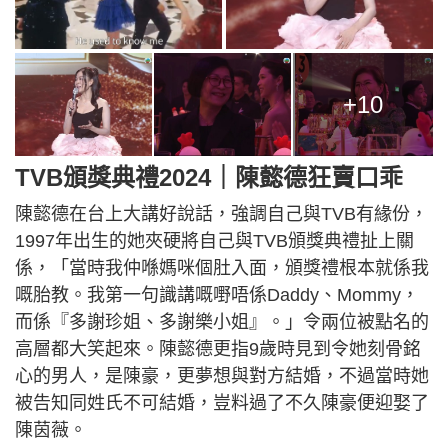
+10
TVB頒獎典禮2024｜陳懿德狂賣口乖
陳懿德在台上大講好說話，強調自己與TVB有緣份，
1997年出生的她夾硬將自己與TVB頒獎典禮扯上關
係，「當時我仲喺媽咪個肚入面，頒獎禮根本就係我
嘅胎教。我第一句識講嘅嘢唔係Daddy、Mommy，
而係『多謝珍姐、多謝樂小姐』。」令兩位被點名的
高層都大笑起來。陳懿德更指9歲時見到令她刻骨銘
心的男人，是陳豪，更夢想與對方結婚，不過當時她
被告知同姓氏不可結婚，豈料過了不久陳豪便迎娶了
陳茵薇。