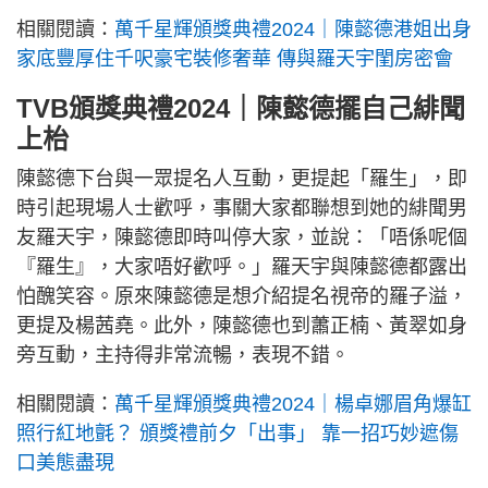
相關閱讀：
萬千星輝頒獎典禮2024｜陳懿德港姐出身
家底豐厚住千呎豪宅裝修奢華 傳與羅天宇閨房密會
TVB頒獎典禮2024｜陳懿德擺自己緋聞
上枱
陳懿德下台與一眾提名人互動，更提起「羅生」，即
時引起現場人士歡呼，事關大家都聯想到她的緋聞男
友羅天宇，陳懿德即時叫停大家，並說：「唔係呢個
『羅生』，大家唔好歡呼。」羅天宇與陳懿德都露出
怕醜笑容。原來陳懿德是想介紹提名視帝的羅子溢，
更提及楊茜堯。此外，陳懿德也到蕭正楠、黃翠如身
旁互動，主持得非常流暢，表現不錯。
相關閱讀：
萬千星輝頒獎典禮2024｜楊卓娜眉角爆缸
照行紅地氈？ 頒獎禮前夕「出事」 靠一招巧妙遮傷
口美態盡現