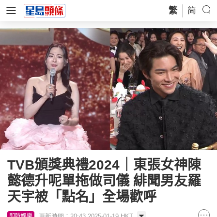
繁
简
TVB頒獎典禮2024｜東張女神陳
懿德升呢單拖做司儀 緋聞男友羅
天宇被「點名」全場歡呼
更新時間：20:43 2025-01-19 HKT
即時娛樂