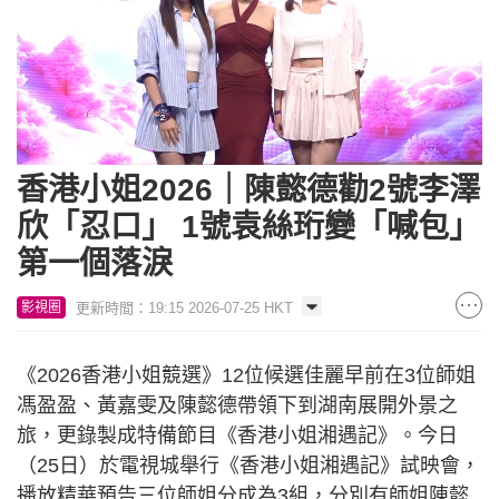
Loaded
:
Unmute
10.94%
香港小姐2026｜陳懿德勸2號李澤
欣「忍口」 1號袁絲珩變「喊包」
第一個落淚
更新時間：19:15 2026-07-25 HKT
影視圈
《2026香港小姐競選》12位候選佳麗早前在3位師姐
馮盈盈、黃嘉雯及陳懿德帶領下到湖南展開外景之
旅，更錄製成特備節目《香港小姐湘遇記》。今日
（25日）於電視城舉行《香港小姐湘遇記》試映會，
播放精華預告三位師姐分成為3組，分別有師姐陳懿