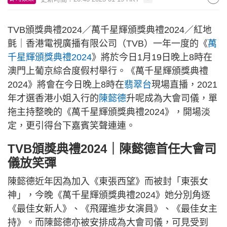
TVB頒獎典禮2024／萬千星輝頒獎典禮2024／紅地
氈｜香港電視廣播有限公司（TVB）一年一度的《
萬
千星輝頒獎典禮2024
》將於今日1月19日晚上8時在
澳門上葡京綜合度假村舉行。《萬千星輝頒獎典禮
2024》將會在今日晚上8時在
翡翠台
現場直播，2021
年才選香港小姐入行的
陳懿德
升呢成為大會司儀，單
拖主持整晚的《萬千星輝頒獎典禮2024》，開場淡
定，更引得台下嘉賓笑聲連連。
TVB頒獎典禮2024｜陳懿德首任大會司
儀放笑彈
陳懿德近年因為加入《東張西望》而被封「東張女
神」，今晚《萬千星輝頒獎典禮2024》她分別角逐
《最佳女新人》、《飛躍進步女演員》、《最佳女主
持》。而陳懿德亦被安排成為大會司儀，可見受到