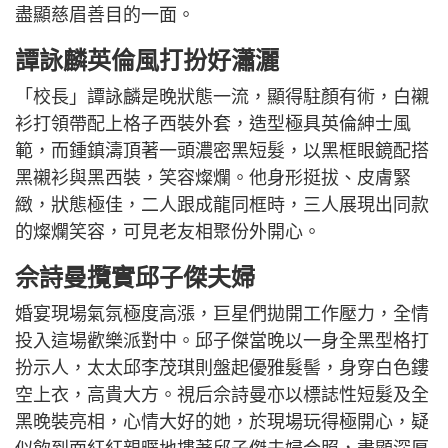
盡顯慈眉善目的一面。
譚詠麟英倫風打扮好瀟灑
「校長」譚詠麟是晚狀態一流，顯得駐顏有術，白襯
衫打領帶配上格子西裝外套，造型極具英倫紳士風
範，而鍾鎮濤頂著一頭濃密黑短髮，以黑框眼鏡配搭
黑襯衫與黑西裝，笑容燦爛。他身形挺拔、皮膚緊
緻，狀態極佳，二人跟成龍同框時，三人展現出同款
的燦爛笑容，可見老友相聚份外開心。
佘詩曼攬實邱子傑夫婦
婚宴現場氣氛極度高漲，巨星們拋開工作壓力，全情
投入這場歡樂派對中。邱子傑當晚以一身全黑型格打
扮示人，太太邱李茂琪則盤起優雅髮髻，身穿白色鏤
空上衣，高貴大方。視后佘詩曼亦以標誌性短髮及全
黑晚裝亮相，心情大好的她，於現場玩得極開心，疑