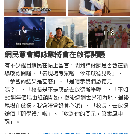
+18
網民意會譚詠麟將會在啟德開騷
有不少醒目網民在帖上留言，問到譚詠麟是否會在新
場啟德開騷，「去現場考察啦！今年啟德見呀」、
「參觀的結果是甚麼」、「是暗示我們啟德見
嗎？」、「校長是不是應該去啟德辦學呢」、「不如
50週年個唱由紅館開始，然後巡迴世界和內地，最後
尾場在啟德，我會唔會好貪心呢」、「校長，去啟德
辦個『開學禮』啦」、「收到你的間示，答案風中
飄」。