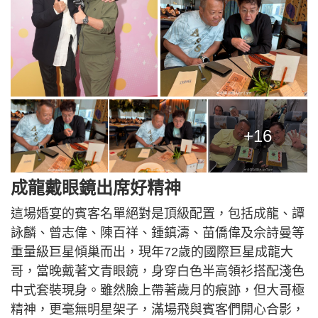
+16
成龍戴眼鏡出席好精神
這場婚宴的賓客名單絕對是頂級配置，包括成龍、譚
詠麟、曾志偉、陳百祥、鍾鎮濤、苗僑偉及佘詩曼等
重量級巨星傾巢而出，現年72歲的國際巨星成龍大
哥，當晚戴著文青眼鏡，身穿白色半高領衫搭配淺色
中式套裝現身。雖然臉上帶著歲月的痕跡，但大哥極
精神，更毫無明星架子，滿場飛與賓客們開心合影，