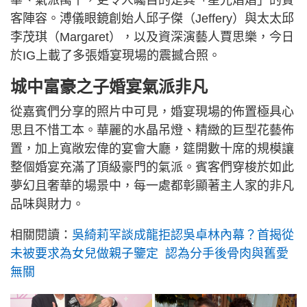
客陣容。溥儀眼鏡創始人邱子傑（Jeffery）與太太邱
李茂琪（Margaret），以及資深演藝人賈思樂，今日
於IG上載了多張婚宴現場的震撼合照。
城中富豪之子婚宴氣派非凡
從嘉賓們分享的照片中可見，婚宴現場的佈置極具心
思且不惜工本。華麗的水晶吊燈、精緻的巨型花藝佈
置，加上寬敞宏偉的宴會大廳，筵開數十席的規模讓
整個婚宴充滿了頂級豪門的氣派。賓客們穿梭於如此
夢幻且奢華的場景中，每一處都彰顯著主人家的非凡
品味與財力。
相關閱讀：
吳綺莉罕談成龍拒認吳卓林內幕？首揭從
未被要求為女兒做親子鑒定 認為分手後骨肉與舊愛
無關