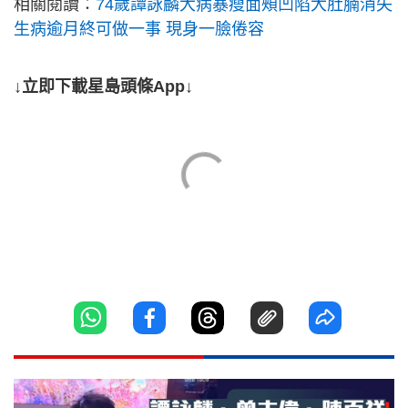
相關閱讀：
74歲譚詠麟大病暴瘦面頰凹陷大肚腩消失
生病逾月終可做一事 現身一臉倦容
↓立即下載星島頭條App↓