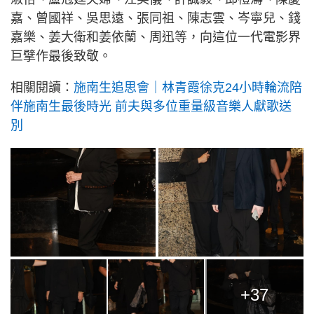
嘉、曾國祥、吳思遠、張同祖、陳志雲、岑寧兒、錢
嘉樂、姜大衛和姜依蘭、周迅等，向這位一代電影界
巨擘作最後致敬。
相關閱讀：
施南生追思會｜林青霞徐克24小時輪流陪
伴施南生最後時光 前夫與多位重量級音樂人獻歌送
別
+37