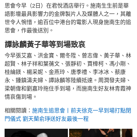
思會今早（2日）在君悅酒店舉行。施南生生前是華
語影壇最具影響力的金牌製片人及媒體人之一，其離
世令人惋惜，逾百位中港台的電影人現身施南生的追
思會，作最後送別。
譚詠麟黃子華等到場致哀
今早張艾嘉、洪金寶、爾冬陞、曾志偉、黃子華、林
超賢、林子祥和葉蒨文、張靜初、賈樟柯、馮小剛、
桂綸鎂、楊采妮、金燕玲、唐季禮、李冰冰、蔡康
永、鍾鎮濤夫婦、譚詠麟等陸續抵達。周潤發夫婦、
梁朝偉和劉嘉玲拖住手到場，而施南生好友林青霞神
情哀傷到場。
相關閱讀：
施南生追思會丨前夫徐克一早到場打點閉
門儀式 劉天蘭俞琤送好友最後一程