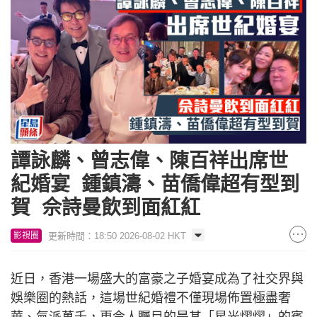
譚詠麟、曾志偉、陳百祥出席世
紀婚宴 鍾鎮濤、苗僑偉超有型到
賀 佘詩曼飲到面紅紅
更新時間：18:50 2026-08-02 HKT
影視圈
近日，香港一場盛大的富豪之子婚宴成為了社交界與
娛樂圈的熱話，這場世紀婚禮不僅現場佈置極盡奢
華、氣派萬千，更令人矚目的是其「星光熠熠」的賓