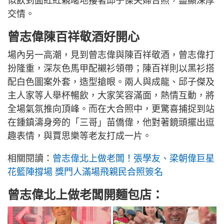
似飲到面紅紅親暱地摟著邱子傑夫婦合照，盡顯深厚
交情。
曾志偉陳百祥敬酒好開心
場內另一高潮，見到曾志偉與陳百祥敬酒，曾志偉打
扮隆重，深灰色馬甲配襯衫領帶；陳百祥則以黑衫搭
配白色圖案外套，造型搶眼。兩人與成龍、邱子傑及
主人家等人舉杯暢飲，大家笑容滿面，熱情互動，將
全場氣氛推向頂峰。而在大合照中，更驚喜捕捉到站
在鍾鎮濤身旁的「三哥」苗僑偉，他對著鏡頭擺出逗
趣表情，與賈思樂等老友打成一片。
相關閱讀：
曾志偉北上做老闆！張學友、梁朝偉巨星
花籃陣撐場 獎門人滿場飛親民合照簽名
曾志偉北上做老闆開麵包店：