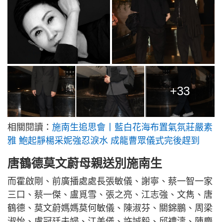
+33
相關閱讀：
施南生追思會丨藍白花海布置氣氛莊嚴素
雅 鮑起靜楊采妮強忍淚水 成龍曹眾儀式完後趕到
唐鶴德莫文蔚母親送別施南生
而霍啟剛、前廣播處處長張敏儀、謝寧、蔡一智一家
三口、蔡一傑、盧覓雪、張之亮、江志強、文雋、唐
鶴德、莫文蔚媽媽莫何敏儀、陳淑芬、關錦鵬、周梁
淑怡、盧冠廷夫婦、江美儀、許誠毅、邱禮濤、陳慶