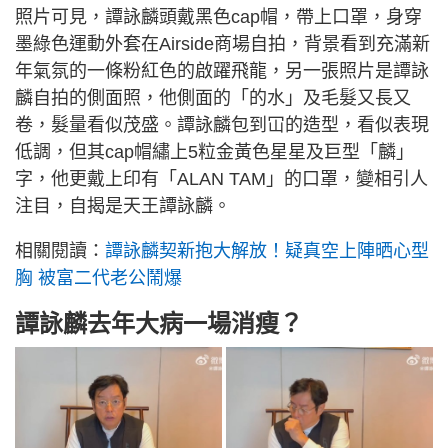
照片可見，譚詠麟頭戴黑色cap帽，帶上口罩，身穿
墨綠色運動外套在Airside商場自拍，背景看到充滿新
年氣氛的一條粉紅色的啟躍飛龍，另一張照片是譚詠
麟自拍的側面照，他側面的「的水」及毛髮又長又
卷，髮量看似茂盛。譚詠麟包到冚的造型，看似表現
低調，但其cap帽繡上5粒金黃色星星及巨型「麟」
字，他更戴上印有「ALAN TAM」的口罩，變相引人
注目，自揭是天王譚詠麟。
相關閱讀：
譚詠麟契新抱大解放！疑真空上陣晒心型
胸 被富二代老公鬧爆
譚詠麟去年大病一場消瘦？