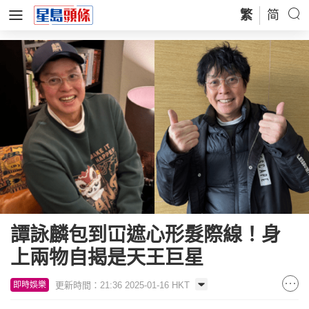
繁
简
譚詠麟包到冚遮心形髮際線！身
上兩物自揭是天王巨星
更新時間：21:36 2025-01-16 HKT
即時娛樂