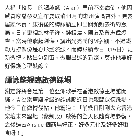
人稱「校長」的譚詠麟（Alan）早前不幸病倒，他因
感冒喉嚨發炎宣布要取消11月的惠州演唱會外，更要
居家休養。康復後的譚詠麟立即出關頻頻去街約飯
局。日前更相約林子祥、鍾鎮濤、陳友及曾志偉聚
會，當時他紥起瀏海，露出光禿禿的M字額，不過鐵
粉力撐偶像是心形髮際線。而譚詠麟今日（15日）更
新微博，貼出包到冚、微服出巡的新照，莫非他要好
好保護心型髮線？
譚詠麟親臨啟德踩場
謝霆鋒將會是第一位亞洲歌手在香港啟德主場館開
騷，貴為樂壇殿堂級的譚詠麟近日也親臨啟德踩場，
他今日在微博發帖，他寫道：「前幾日剛剛去完香港
樂壇未來聖地（紫荊殿）啟德的全天候體育場參觀，
之後過去Airside 個商場好正、好多元化及好多好嘢
食呀！」