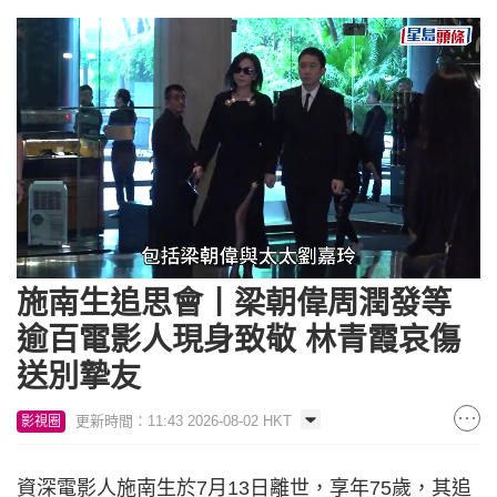
Loaded
:
Unmute
44.78%
施南生追思會丨梁朝偉周潤發等
逾百電影人現身致敬 林青霞哀傷
送別摯友
更新時間：11:43 2026-08-02 HKT
影視圈
資深電影人施南生於7月13日離世，享年75歲，其追