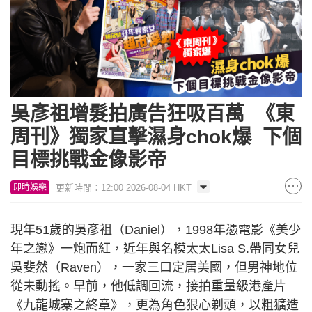
吳彥祖增髮拍廣告狂吸百萬 《東
周刊》獨家直擊濕身chok爆 下個
目標挑戰金像影帝
更新時間：12:00 2026-08-04 HKT
即時娛樂
現年51歲的吳彥祖（Daniel），1998年憑電影《美少
年之戀》一炮而紅，近年與名模太太Lisa S.帶同女兒
吳斐然（Raven），一家三口定居美國，但男神地位
從未動搖。早前，他低調回流，接拍重量級港產片
《九龍城寨之終章》，更為角色狠心剃頭，以粗獷造