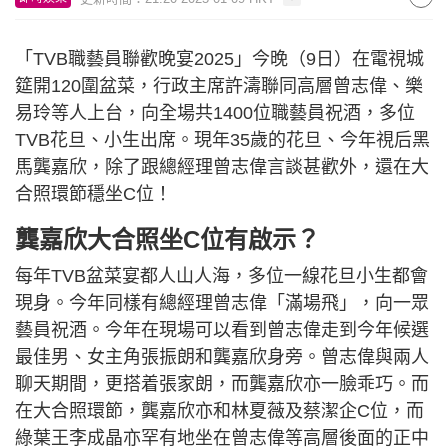
「TVB職藝員聯歡晚宴2025」今晚（9日）在電視城
筵開120圍盆菜，行政主席許濤聯同高層曾志偉、樂
易玲等人上台，向全場共1400位職藝員祝酒，多位
TVB花旦、小生出席。現年35歲的花旦、今年視后黑
馬龔嘉欣，除了跟總經理曾志偉言談甚歡外，還在大
合照環節穩坐C位！
龔嘉欣大合照坐C位有啟示？
每年TVB盆菜宴都人山人海，多位一線花旦小生都會
現身。今年同樣有總經理曾志偉「滿場飛」，向一眾
藝員祝酒。今年在現場可以看到曾志偉走到今年候選
最佳男、女主角張振朗和龔嘉欣身旁。曾志偉與兩人
聊天期間，更搭着張家朗，而龔嘉欣亦一臉乖巧。而
在大合照環節，龔嘉欣亦和林夏薇及蔡潔企C位，而
綠葉王李成晶亦罕有地坐在曾志偉等高層後面的正中