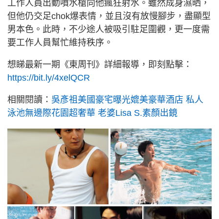
工作人員出動噴水槍向他瘋狂射水。雖然成身濕晒，
但他仍交足chok爆表情，並且沒有放慢腳步，盡顯型
男本色。此時，不少途人被吸引駐足圍觀，更一度需
要工作人員幫忙維持秩序。
想睇最新一期《東周刊》詳細報導，即刻點擊：
https://bit.ly/4xelQCR
相關閱讀：
吳彥祖美國豪宅曝光媲美豪華酒店 私人
泳池無邊際花園超奢華 老婆Lisa S.素顏出鏡