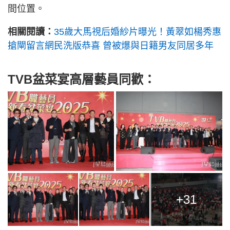
間位置。
相關閱讀：
35歲大馬視后婚紗片曝光！黃翠如楊秀惠
搶閘留言網民洗版恭喜 曾被爆與日籍男友同居多年
TVB盆菜宴高層藝員同歡：
+31