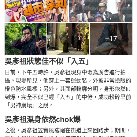
+17
吳彥祖狀態佳不似「入五」
日前，下午五時許，吳彥祖現身中環為廣告進行拍
攝。現場所見，他穿上一套運動裝，外披非常搶眼的
橙色防水風褸；另外，其面部輪廓分明，身形依然fit
到爆，完全不似已經「入五」的中佬，成功粉碎早前
「男神崩壞」之說。
吳彥祖濕身依然chok爆
之後，吳彥祖笠實風褸帽在街道上來回跑步；期間，