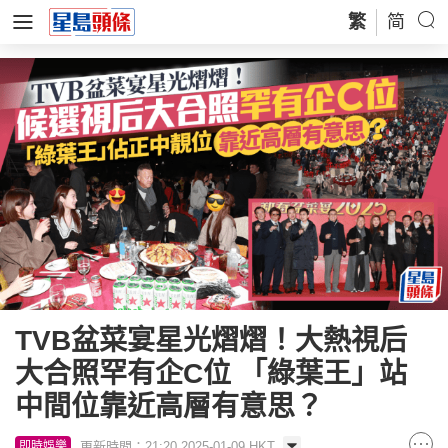
繁
简
TVB盆菜宴星光熠熠！大熱視后
大合照罕有企C位 「綠葉王」站
中間位靠近高層有意思？
更新時間：21:20 2025-01-09 HKT
即時娛樂