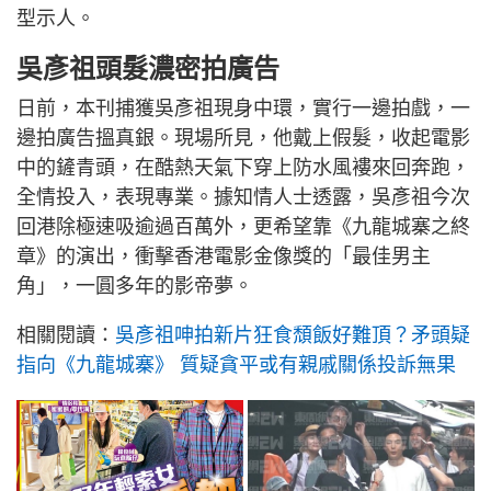
型示人。
吳彥祖頭髮濃密拍廣告
日前，本刊捕獲吳彥祖現身中環，實行一邊拍戲，一
邊拍廣告搵真銀。現場所見，他戴上假髮，收起電影
中的鏟青頭，在酷熱天氣下穿上防水風褸來回奔跑，
全情投入，表現專業。據知情人士透露，吳彥祖今次
回港除極速吸逾過百萬外，更希望靠《九龍城寨之終
章》的演出，衝擊香港電影金像獎的「最佳男主
角」，一圓多年的影帝夢。
相關閱讀：
吳彥祖呻拍新片狂食頹飯好難頂？矛頭疑
指向《九龍城寨》 質疑貪平或有親戚關係投訴無果