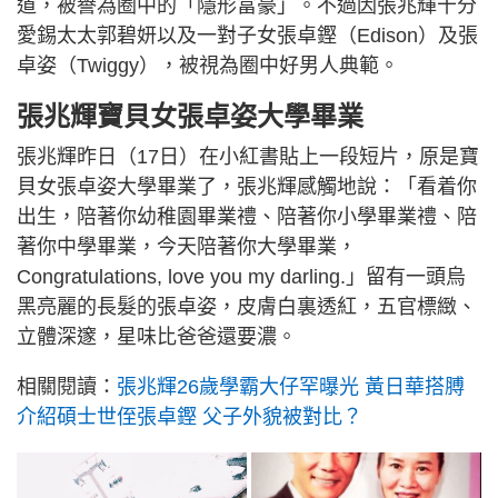
道，被譽為圈中的「隱形富豪」。不過因張兆輝十分
愛錫太太郭碧妍以及一對子女張卓鏗（Edison）及張
卓姿（Twiggy），被視為圈中好男人典範。
張兆輝寶貝女張卓姿大學畢業
張兆輝昨日（17日）在小紅書貼上一段短片，原是寶
貝女張卓姿大學畢業了，張兆輝感觸地說：「看着你
出生，陪著你幼稚園畢業禮、陪著你小學畢業禮、陪
著你中學畢業，今天陪著你大學畢業，
Congratulations, love you my darling.」留有一頭烏
黑亮麗的長髮的張卓姿，皮膚白裏透紅，五官標緻、
立體深邃，星味比爸爸還要濃。
相關閱讀：
張兆輝26歲學霸大仔罕曝光 黃日華搭膊
介紹碩士世侄張卓鏗 父子外貌被對比？