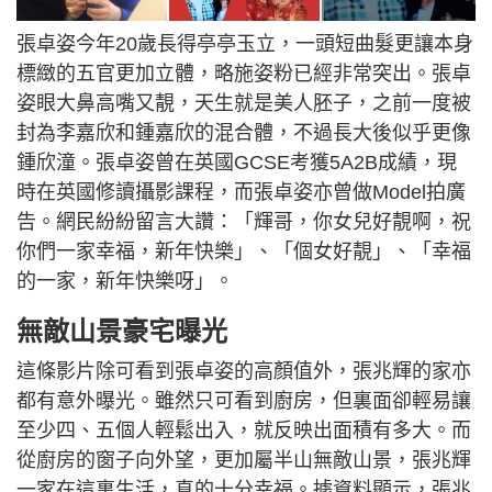
張卓姿今年20歲長得亭亭玉立，一頭短曲髮更讓本身
標緻的五官更加立體，略施姿粉已經非常突出。張卓
姿眼大鼻高嘴又靚，天生就是美人胚子，之前一度被
封為李嘉欣和鍾嘉欣的混合體，不過長大後似乎更像
鍾欣潼。張卓姿曾在英國GCSE考獲5A2B成績，現
時在英國修讀攝影課程，而張卓姿亦曾做Model拍廣
告。網民紛紛留言大讚：「輝哥，你女兒好靚啊，祝
你們一家幸福，新年快樂」、「個女好靚」、「幸福
的一家，新年快樂呀」。
無敵山景豪宅曝光
這條影片除可看到張卓姿的高顏值外，張兆輝的家亦
都有意外曝光。雖然只可看到廚房，但裏面卻輕易讓
至少四、五個人輕鬆出入，就反映出面積有多大。而
從廚房的窗子向外望，更加屬半山無敵山景，張兆輝
一家在這裏生活，真的十分幸福。據資料顯示，張兆