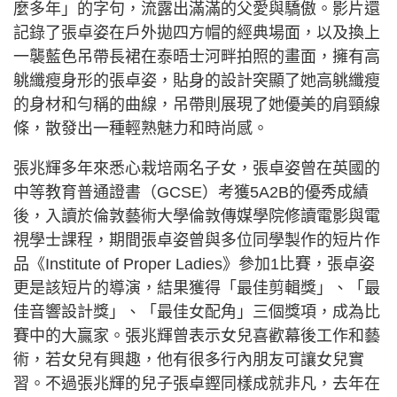
麼多年」的字句，流露出滿滿的父愛與驕傲。影片還
記錄了張卓姿在戶外拋四方帽的經典場面，以及換上
一襲藍色吊帶長裙在泰晤士河畔拍照的畫面，擁有高
䠷纖瘦身形的張卓姿，貼身的設計突顯了她高䠷纖瘦
的身材和勻稱的曲線，吊帶則展現了她優美的肩頸線
條，散發出一種輕熟魅力和時尚感。
張兆輝多年來悉心栽培兩名子女，張卓姿曾在英國的
中等教育普通證書（GCSE）考獲5A2B的優秀成績
後，入讀於倫敦藝術大學倫敦傳媒學院修讀電影與電
視學士課程，期間張卓姿曾與多位同學製作的短片作
品《Institute of Proper Ladies》參加1比賽，張卓姿
更是該短片的導演，結果獲得「最佳剪輯獎」、「最
佳音響設計獎」、「最佳女配角」三個獎項，成為比
賽中的大贏家。張兆輝曾表示女兒喜歡幕後工作和藝
術，若女兒有興趣，他有很多行內朋友可讓女兒實
習。不過張兆輝的兒子張卓鏗同樣成就非凡，去年在