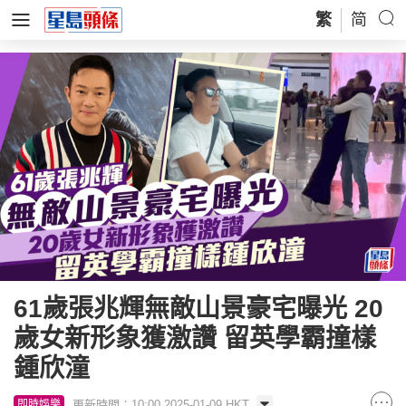
繁
简
61歲張兆輝無敵山景豪宅曝光 20
歲女新形象獲激讚 留英學霸撞樣
鍾欣潼
更新時間：10:00 2025-01-09 HKT
即時娛樂