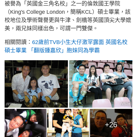
被譽為「英國金三角名校」之一的倫敦國王學院
（King's College London，簡稱KCL）碩士畢業，該
校地位及學術聲譽更與牛津、劍橋等英國頂尖大學媲
美，兩兄妹同樣出色，可謂一門雙傑。
相關閱讀：
62歲前TVB小生大仔激罕露面 英國名校
碩士畢業 「翻版鍾嘉欣」胞妹同為學霸
+26