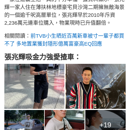
輝一家人住在薄扶林地標豪宅貝沙灣二期擁無敵海景
的一個逾千呎高層單位，張兆輝早於2010年斥資
2,236萬元連車位購入，物業現時已升值翻倍。
相關閱讀：
前TVB小生晒近百萬新車被寸一輩子都買
不了 多地置業獲封隱形億萬富豪高EQ回應
張兆輝吸金力強愛
揸車：
+19