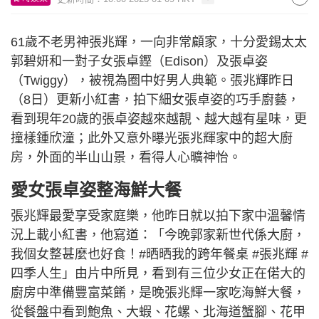
61歲不老男神張兆輝，一向非常顧家，十分愛錫太太
郭碧妍和一對子女張卓鏗（Edison）及張卓姿
（Twiggy），被視為圈中好男人典範。張兆輝昨日
（8日）更新小紅書，拍下細女張卓姿的巧手廚藝，
看到現年20歲的張卓姿越來越靚、越大越有星味，更
撞樣鍾欣潼；此外又意外曝光張兆輝家中的超大廚
房，外面的半山山景，看得人心曠神怡。
愛女張卓姿整海鮮大餐
張兆輝最愛享受家庭樂，他昨日就以拍下家中溫馨情
況上載小紅書，他寫道：「今晚郭家新世代係大廚，
我個女整甚麼也好食！#晒晒我的跨年餐桌 #張兆輝 #
四季人生」由片中所見，看到有三位少女正在偌大的
廚房中準備豐富菜餚，是晚張兆輝一家吃海鮮大餐，
從餐盤中看到鮑魚、大蝦、花螺、北海道蟹腳、花甲