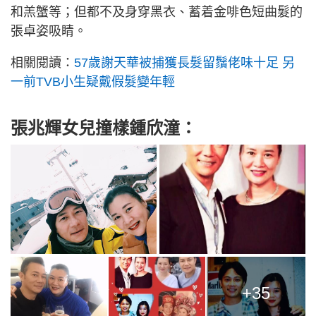
和羔蟹等；但都不及身穿黑衣、蓄着金啡色短曲髮的
張卓姿吸睛。
相關閱讀：
57歲謝天華被捕獲長髮留鬚佬味十足 另
一前TVB小生疑戴假髮變年輕
張兆輝女兒撞樣鍾欣潼：
+35