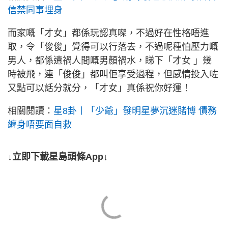
信禁同事埋身
而家嘅「才女」都係玩認真㗎，不過好在性格唔進
取，令「俊俊」覺得可以行落去，不過呢種怕壓力嘅
男人，都係遺禍人間嘅男顏禍水，睇下「才女 」幾
時被飛，連「俊俊」都叫佢享受過程，但感情投入咗
又點可以話分就分，「才女」真係祝你好運！
相關閱讀：
星8卦丨「少爺」發明星夢沉迷賭博 債務
纏身唔要面自救
↓立即下載星島頭條App↓