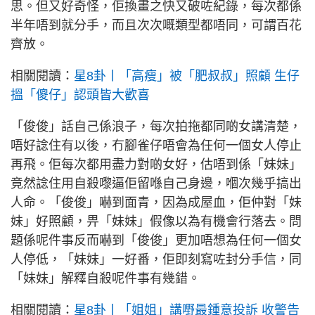
思。但又好奇怪，佢換畫之快又破咗紀錄，每次都係
半年唔到就分手，而且次次嘅類型都唔同，可謂百花
齊放。
相關閱讀：
星8卦丨「高瘦」被「肥叔叔」照顧 生仔
搵「傻仔」認頭皆大歡喜
「俊俊」話自己係浪子，每次拍拖都同啲女講清楚，
唔好諗住有以後，冇腳雀仔唔會為任何一個女人停止
再飛。佢每次都用盡力對啲女好，估唔到係「妹妹」
竟然諗住用自殺嚟逼佢留喺自己身邊，嗰次幾乎搞出
人命。「俊俊」嚇到面青，因為成屋血，佢仲對「妹
妹」好照顧，畀「妹妹」假像以為有機會行落去。問
題係呢件事反而嚇到「俊俊」更加唔想為任何一個女
人停低，「妹妹」一好番，佢即刻寫咗封分手信，同
「妹妹」解釋自殺呢件事有幾錯。
相關閱讀：
星8卦丨「姐姐」講嘢最鍾意投訴 收警告