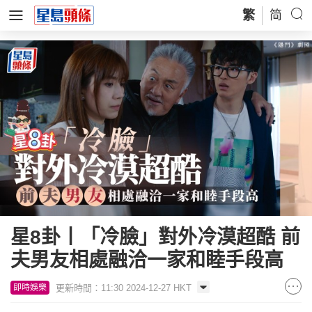
繁
简
星8卦丨「冷臉」對外冷漠超酷 前
夫男友相處融洽一家和睦手段高
更新時間：11:30 2024-12-27 HKT
即時娛樂