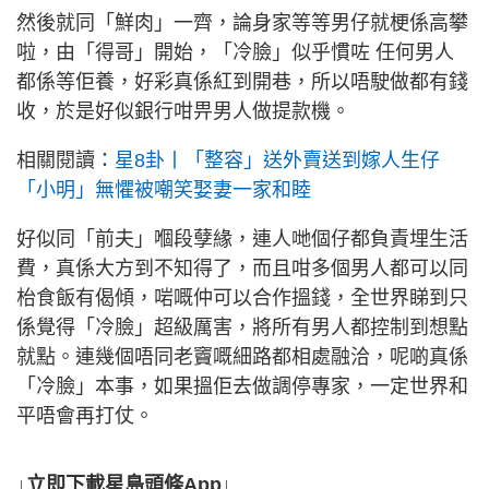
然後就同「鮮肉」一齊，論身家等等男仔就梗係高攀
啦，由「得哥」開始，「冷臉」似乎慣咗 任何男人
都係等佢養，好彩真係紅到開巷，所以唔駛做都有錢
收，於是好似銀行咁畀男人做提款機。
相關閱讀：
星8卦丨「整容」送外賣送到嫁人生仔
「小明」無懼被嘲笑娶妻一家和睦
好似同「前夫」嗰段孽緣，連人哋個仔都負責埋生活
費，真係大方到不知得了，而且咁多個男人都可以同
枱食飯有偈傾，啱嘅仲可以合作搵錢，全世界睇到只
係覺得「冷臉」超級厲害，將所有男人都控制到想點
就點。連幾個唔同老竇嘅細路都相處融洽，呢啲真係
「冷臉」本事，如果搵佢去做調停專家，一定世界和
平唔會再打仗。
↓立即下載星島頭條App↓