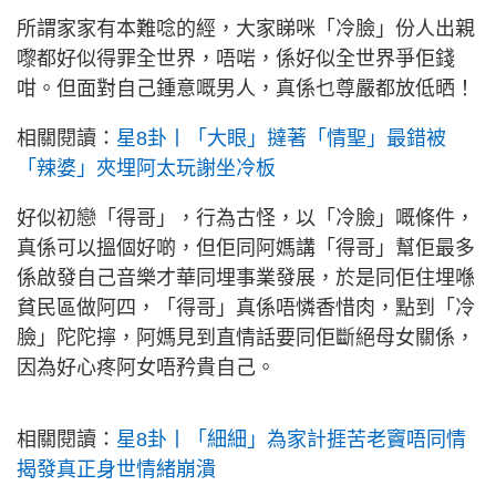
所謂家家有本難唸的經，大家睇咪「冷臉」份人出親
嚟都好似得罪全世界，唔啱，係好似全世界爭佢錢
咁。但面對自己鍾意嘅男人，真係乜尊嚴都放低晒！
相關閱讀：
星8卦丨「大眼」撻著「情聖」最錯被
「辣婆」夾埋阿太玩謝坐冷板
好似初戀「得哥」，行為古怪，以「冷臉」嘅條件，
真係可以搵個好啲，但佢同阿媽講「得哥」幫佢最多
係啟發自己音樂才華同埋事業發展，於是同佢住埋喺
貧民區做阿四，「得哥」真係唔憐香惜肉，點到「冷
臉」陀陀擰，阿媽見到直情話要同佢斷絕母女關係，
因為好心疼阿女唔矜貴自己。
相關閱讀：
星8卦丨「細細」為家計捱苦老竇唔同情
揭發真正身世情緒崩潰