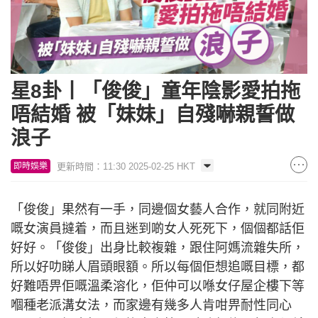
星8卦丨「俊俊」童年陰影愛拍拖
唔結婚 被「妹妹」自殘嚇親誓做
浪子
更新時間：11:30 2025-02-25 HKT
即時娛樂
「俊俊」果然有一手，同邊個女藝人合作，就同附近
嘅女演員撻着，而且迷到啲女人死死下，個個都話佢
好好。「俊俊」出身比較複雜，跟住阿媽流雜失所，
所以好叻睇人眉頭眼額。所以每個佢想追嘅目標，都
好難唔畀佢嘅溫柔溶化，佢仲可以喺女仔屋企樓下等
嗰種老派溝女法，而家邊有幾多人肯咁畀耐性同心