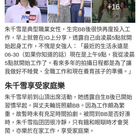
+16
朱千雪是典型職業女性，生完BB後很快再度投入工
作，早上就曾在IG上分享，透露自己由凌晨5點就開
始起身工作，不愧是女強人：「最近的生活永遠是
06-30（如果你知道的話）現在是上午9點，我從凌晨
5點就開始工作了。看來多年的拍攝日程都是為了讓
我做好不睡覺、全職工作和現在養育孩子的準備。」
朱千雪享受家庭樂
朱千雪早前到山頂出席活動，她透露自生B後已開始
習慣早起，與丈夫輪班照顧BB。因為工作頗為繁
重，故暫時未有充足時間拍劇。被問到BB是否好湊
時，朱千雪指囝囝很冷靜，只有餓和眼瞓時才會哭
鬧，亦樂於在家工作，享受家庭樂。