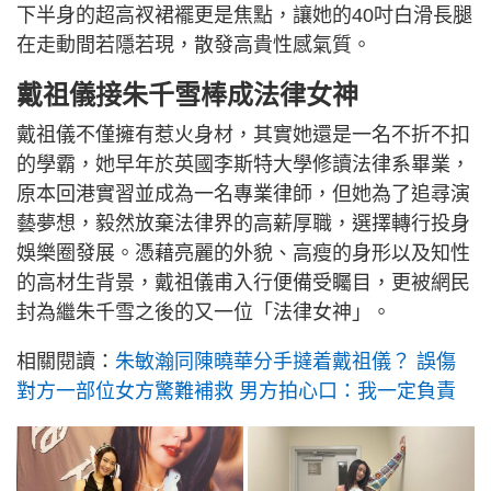
下半身的超高衩裙襬更是焦點，讓她的40吋白滑長腿
在走動間若隱若現，散發高貴性感氣質。
戴祖儀接朱千雪棒成法律女神
戴祖儀不僅擁有惹火身材，其實她還是一名不折不扣
的學霸，她早年於英國李斯特大學修讀法律系畢業，
原本回港實習並成為一名專業律師，但她為了追尋演
藝夢想，毅然放棄法律界的高薪厚職，選擇轉行投身
娛樂圈發展。憑藉亮麗的外貌、高瘦的身形以及知性
的高材生背景，戴祖儀甫入行便備受矚目，更被網民
封為繼朱千雪之後的又一位「法律女神」。
相關閱讀：
朱敏瀚同陳曉華分手撻着戴祖儀？ 誤傷
對方一部位女方驚難補救 男方拍心口：我一定負責