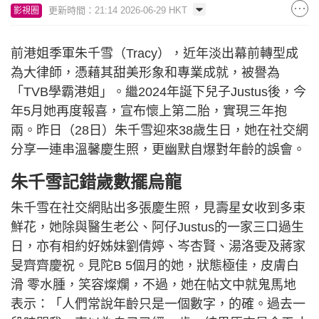
更新時間：21:14 2026-06-29 HKT
影視圈
前港姐季軍朱千雪（Tracy），近年淡出幕前轉型成
為大律師，憑藉其甜美形象和專業成就，被譽為
「TVB學霸港姐」。繼2024年誕下兒子Justus後，今
年5月她再度報喜，宣布懷上第二胎，實現三年抱
兩。昨日（28日）朱千雪迎來38歲生日，她在社交網
分享一連串溫馨慶生照，更幽默自爆對年齡的誤會。
朱千雪記錯歲數擺烏龍
朱千雪在社交網貼出多張慶生照，見壽星女收到多束
鮮花，她除與醫生老公、阿仔Justus的一家三口過生
日，亦有相約好姊妹劉倩婷、岑杏賢、湯洛雯及蔣家
旻齊齊慶祝。見陀B 5個月的她，狀態極佳，皮膚白
滑 零水腫，笑容燦爛，不過，她在帖文中就鬼馬地
表示：「人們常說年齡只是一個數字，的確。過去一