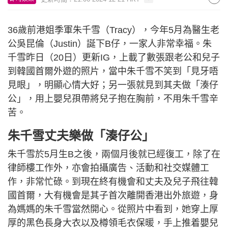
36歲前港姐季軍朱千雪（Tracy），今年5月為醫生老
公吳昆倫（Justin）誕下B仔，一家人非常幸福。朱
千雪昨日（20日）更新IG，上載了數張跟老公和兒子
到韓國首爾外遊的照片，當中朱千雪不笑到「見牙唔
見眼」，明顯心情大好；另一張就見到其夫做「湊仔
公」，用上嬰兒孭帶將兒子抱在胸前，不用朱千雪辛
苦。
朱千雪丈夫樂做「湊仔公」
朱千雪於5月生B之後，兩個月後就已經復工，除了在
律師樓工作外，亦會拍攝廣告、活動和社交媒體工
作，非常忙碌。到現在終有機會和丈夫及兒子飛往韓
國首爾，大有機會是其子首次離開香港出外旅遊，身
為媽媽的朱千雪當然開心。從照片中看到，她穿上厚
厚的黑色長身大衣以及樽領毛衣保暖，手上推着嬰兒