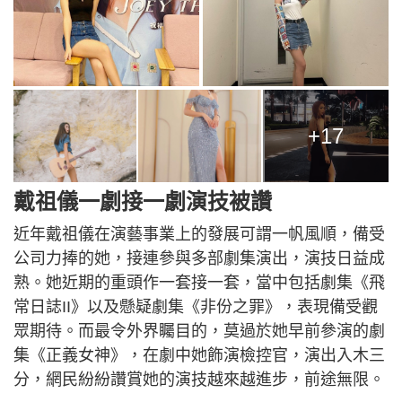
+17
戴祖儀一劇接一劇演技被讚
近年戴祖儀在演藝事業上的發展可謂一帆風順，備受
公司力捧的她，接連參與多部劇集演出，演技日益成
熟。她近期的重頭作一套接一套，當中包括劇集《飛
常日誌II》以及懸疑劇集《非份之罪》，表現備受觀
眾期待。而最令外界矚目的，莫過於她早前參演的劇
集《正義女神》，在劇中她飾演檢控官，演出入木三
分，網民紛紛讚賞她的演技越來越進步，前途無限。