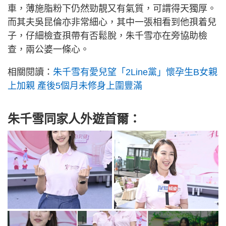
車，薄施脂粉下仍然勁靚又有氣質，可謂得天獨厚。
而其夫吳昆倫亦非常細心，其中一張相看到他孭着兒
子，仔細檢查孭帶有否鬆脫，朱千雪亦在旁協助檢
查，兩公婆一條心。
相關閱讀：
朱千雪有愛兒望「2Line黨」懷孕生B女親
上加親 產後5個月未修身上圍豐滿
朱千雪同家人外遊首爾：