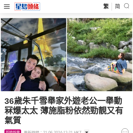
繁
简
36歲朱千雪舉家外遊老公一舉動
冧爆太太 薄施脂粉依然勁靚又有
氣質
更新時間：21:06 2024-12-21 HKT
即時娛樂