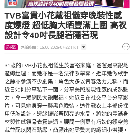
TVB富貴小花戴祖儀穿晚裝性感
度爆燈 超低胸大晒豐滿上圍 高衩
設計令40吋長腿若隱若現
更新時間：15:00 2026-07-22 HKT
影視圈
31歲的TVB小花戴祖儀生於富裕家庭，爸爸是高銀地
產總經理，而她亦是一名法律系學霸。近年她做歌手
之餘亦參演不少劇集，角色大多以青春活力見稱，而
近日她則分享私下一面，分享美照展現性感的成熟魅
力，令一眾網民大飽眼福。她近日在社交平台分享影
片，可見她身穿一襲黑色晚裝，這件戰衣上半部份採
用低胸設計，邊緣鑲嵌著閃亮的水晶，將她的豐滿身
材與性感鎖骨表露無遺。腰間一側更有巧妙的鏤空剪
裁並配以閃石點綴，凸顯出她零贅肉的纖細小蠻腰，