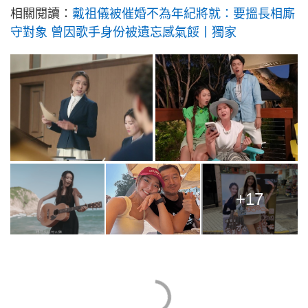
相關閱讀：
戴祖儀被催婚不為年紀將就：要搵長相廝
守對象 曾因歌手身份被遺忘感氣餒丨獨家
+17