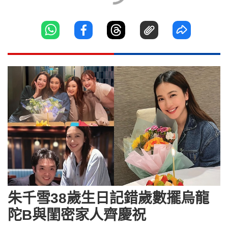
朱千雪38歲生日記錯歲數擺烏龍
陀B與閨密家人齊慶祝