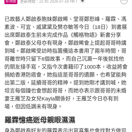
更新時間：22:45 2026-07-18 HKT
影視圈
已故藝人鄭啟泰胞妹鄭啟晞、堂哥鄭恕峰、羅霖、馮
素波、可宜、戚黛黛及樊亦敏等今日（18日）到書展
出席鄭啟泰生前未完成作品《觸格物語》新書分享
會，鄭啟泰父母亦有現身，鄭啟晞會上提起哥哥時講
到喊。鄭啟晞受訪時指籌備這本書用了兩年時間，哥
哥離世時只留下6個故事，而自己沉澱一年後就找他
的朋友接手寫，又指今次書籍印了1000本，收益將會
捐給香港防癌會，她指這是哥哥的遺願，也希望能夠
出第二版，延續哥哥的精神。提到她剛才講到喊，她
坦言每個鐘也會想起哥哥，而她亦表示跟哥哥的未婚
妻王雁芝及女兒Kayla關係好，王雁芝今日亦有到
場，但因低調未有現身。
羅霖憶癌逝母親眼濕濕
身為鄭啟泰好友的羅霖表示出寫真集也會找對方做司