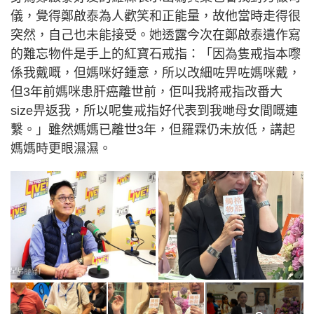
儀，覺得鄭啟泰為人歡笑和正能量，故他當時走得很
突然，自己也未能接受。她透露今次在鄭啟泰遺作寫
的難忘物件是手上的紅寶石戒指：「因為隻戒指本嚟
係我戴嘅，但媽咪好鍾意，所以改細咗畀咗媽咪戴，
但3年前媽咪患肝癌離世前，佢叫我將戒指改番大
size畀返我，所以呢隻戒指好代表到我哋母女間嘅連
繫。」雖然媽媽已離世3年，但羅霖仍未放低，講起
媽媽時更眼濕濕。