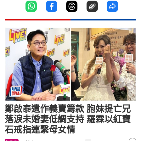
鄭啟泰遺作義賣籌款 胞妹提亡兄
落淚未婚妻低調支持 羅霖以紅寶
石戒指連繫母女情