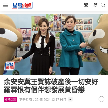
繁
简
余安安冀王賢誌破產後一切安好
羅霖恨有個伴想發展黃昏戀
更新時間：22:45 2024-12-17 HKT
即時娛樂