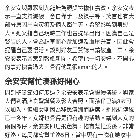
余安安與羅霖到九龍塘為頒獎禮擔任嘉賓，余安安表
示一直支持減碳，會自備手巾及筷子等，笑言也有大
部分原因出自潔癖及個人衛生等，希望影響到身邊
人。她又指自己現時工作也會提早出門，因為自己是
緊張的人，會為趕車而心跳加速及血壓升高，因此會
提醒自己要慢活。談到好友王賢誌申請破產一事，余
安安表示留意到報紙新聞，希望他一切安好，不開心
的事好快會過去，覺得他是很smart的人。
余安安幫忙湊孫好開心
問到聖誕節如何度過？余安安表示會繼續傳統，與家
人們到酒店食聖誕餐及影大合照，而孫仔已滿3歲可
以加入，但細女則因為移民澳洲而缺席，她指這傳統
已十多年，女婿也覺得是很有趣的活動。講到大女的
兩個孫仔，余安安即眉飛色舞，指有幫忙湊孫，非常
好湊，每周都會幫忙湊5日，當中更有一晚在她家中