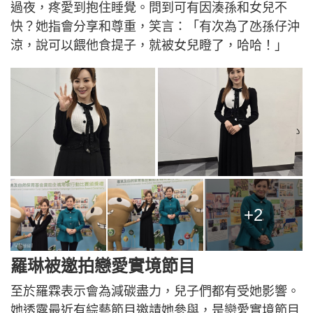
過夜，疼愛到抱住睡覺。問到可有因湊孫和女兒不
快？她指會分享和尊重，笑言：「有次為了氹孫仔沖
涼，說可以餵他食提子，就被女兒瞪了，哈哈！」
+2
羅琳被邀拍戀愛實境節目
至於羅霖表示會為減碳盡力，兒子們都有受她影響。
她透露最近有綜藝節目邀請她參與，是戀愛實境節目