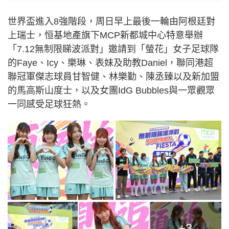
世界盃進入8強階段，周日早上最後一輪由阿根廷對
上瑞士，恒基地產旗下MCP新都城中心特意舉辦
「7.12無制限睇波派對」邀請到「螢花」女子足球隊
的Faye、Icy、樂琳、表妹及助教Daniel，聯同港超
聯冠軍傑志球員甘智健、林樂勤、陳丞臻以及新加盟
的馬高斯山度士，以及女團IdG Bubbles與一眾觀眾
一同感受足球狂熱。
+3