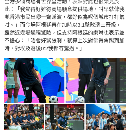
全港多個商場有世界盃活動，表妹對此也很樂見於
此：「我覺得好難得商場願意提供場地，咁早就俾我
哋香港市民出嚟一齊睇波，都好似為呢個城市打打氣
咁。」而今場阿根廷再在加時以3:1擊敗瑞士晉級，
雖然近幾場過程驚險，但支持阿根廷的樂琳也表示並
不擔心：「唔會好緊張啊，就算上次對佛得角踢到加
時，對埃及落後0:2我都冇驚過。」