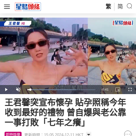
繁
简
Remaining
-
0:41
Loaded
:
Play
Unmute
Picture-
Full
71.74%
in-
Picture
Time
王君馨突宣布懷孕 貼孕照稱今年
收到最好的禮物 曾自爆與老公靠
一事打敗「七年之癢」
更新時間：15:05 2024-12-11 HKT
即時娛樂