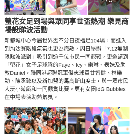
螢花女足到場與眾同享世盃熱潮 樂見商
場設睇波活動
新都城中心今屆世界盃不分日夜播足104場，而進入
到淘汰賽階段氣氛也更為熾熱，周日舉辦「7.12無制
限睇波派對」吸引到逾千位市民一同觀戰，更邀請到
「螢花」女子足球隊的Faye、Icy、樂琳、表妹及助
教Daniel，聯同港超聯冠軍傑志球員甘智健、林樂
勤、陳丞臻以及新加盟的馬高斯山度士，與一眾市民
大玩小遊戲和一同觀賞比賽。更有女團IdG Bubbles
在中場表演助熱氣氛。