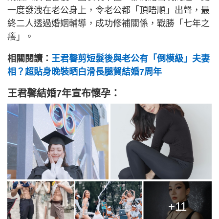
一度發洩在老公身上，令老公都「頂唔順」出聲，最
終二人透過婚姻輔導，成功修補關係，戰勝「七年之
癢」。
相關閱讀：
王君韾剪短髮後與老公有「倒模級」夫妻
相？超貼身晚裝晒白滑長腿賀結婚7周年
王君馨結婚7年宣布懷孕：
+11