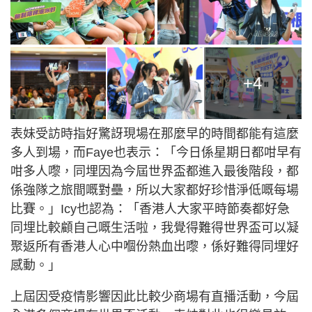
+4
表妹受訪時指好驚訝現場在那麼早的時間都能有這麼
多人到場，而Faye也表示：「今日係星期日都咁早有
咁多人嚟，同埋因為今屆世界盃都進入最後階段，都
係強隊之旅間嘅對壘，所以大家都好珍惜淨低嘅每場
比賽。」Icy也認為：「香港人大家平時節奏都好急
同埋比較顧自己嘅生活啦，我覺得難得世界盃可以凝
聚返所有香港人心中嗰份熱血出嚟，係好難得同埋好
感動。」
上屆因受疫情影響因此比較少商場有直播活動，今屆