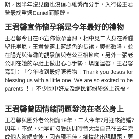
期，因半年沒見面也沒信心維繫而分手，入行後王君
馨最終重遇Daniel而翻撻。
王君馨宣佈懷孕稱是今年最好的禮物
王君馨今日在IG宣佈懷孕喜訊，相中見二人身在希臘
聖托里尼，王君馨穿上藍綠色的長裙，腹部微隆，並
在陽光與海灘的靚景前與老公互相擁吻，另外一張老
公則在她的孕肚上做出心心手勢，場面溫馨，王君馨
寫到：「今年收到最好嘅禮物！Thank you Jesus for
blessing us with a little one. We are so excited to be
parents ！」不少圈中好友及網民都紛紛送上祝福。
王君馨曾因情緒問題發洩在老公身上
王君馨與圈外老公相識19年，二人今年7月迎來結婚7
周年，不過，她早前接受訪問時曾大爆自己在去年完
成個人演唱會後，因表現不佳，卻情緒出現問題，更