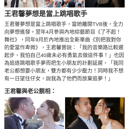
王君馨夢想是當上跳唱歌手
王君韾夢想是當上跳唱歌手，當她離開TVB後，全力
向夢想進發。翌年4月參與內地綜藝節目《了不起！
舞社》，同年9月於內地推出全新單曲《別把我對你
的愛當作卑微》，王君馨曾說：「我的音樂路比較遲
起步，我怕自己40歲未必有勇氣去做這件事！」也因
為追逐跳唱歌手夢而把生小朋友的計劃延遲，「我同
老公都想要小朋友，雙方都有少少壓力！同時我不想
有一日望住仔女，說我為了他們而放棄追夢！」
王君馨與老公靚相：