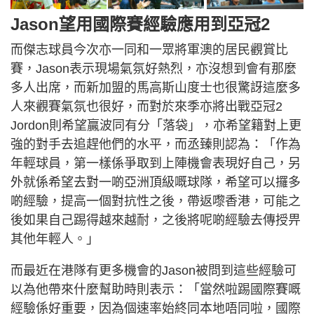
Jason望用國際賽經驗應用到亞冠2
而傑志球員今次亦一同和一眾將軍澳的居民觀賞比
賽，Jason表示現場氣氛好熱烈，亦沒想到會有那麼
多人出席，而新加盟的馬高斯山度士也很驚訝這麼多
人來觀賽氣氛也很好，而對於來季亦將出戰亞冠2
Jordon則希望贏波同有分「落袋」，亦希望籍對上更
強的對手去追趕他們的水平，而丞臻則認為：「作為
年輕球員，第一樣係爭取到上陣機會表現好自己，另
外就係希望去對一啲亞洲頂級嘅球隊，希望可以攞多
啲經驗，提高一個對抗性之後，帶返嚟香港，可能之
後如果自己踢得越來越耐，之後將呢啲經驗去傳授畀
其他年輕人。」
而最近在港隊有更多機會的Jason被問到這些經驗可
以為他帶來什麼幫助時則表示：「當然啦踢國際賽嘅
經驗係好重要，因為個速率始終同本地唔同啦，國際