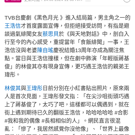
TVB台慶劇《黑色月光 》進入結局篇，男主角之一的
王浩信
才首度露面宣傳，但拒絕接受訪問，有指是避
談過氣緋聞女友
蔡思貝
於《與天地對話》中，剖白入
行至今的內心感受，重提當年「食飯緋聞」一事，王
浩信沒與老婆
陳自瑤
慶祝結婚13周年亦成為關注焦
點。當日與王浩信撞樣，但在劇中飾演「年輕版蔣基
俊」的林俊其亦有現身宣傳，更巧遇王浩信的親弟王
瑋彤。
林俊其
與
王瑋彤
日前分別在小紅書貼出照片，原來兩
人是首次見面，王瑋彤發文指：「在尖沙咀街頭巧遇
上了蔣基俊了，太巧了吧，這樣都可以偶遇到，就在
街上遇到期待已久的翻版王浩信，哈哈哈哈哈 #合影
#我和我的偶像 #長相相似的人」。網民直言很混
亂：「慘了，我居然感覺你沒他像」、「世界上最像