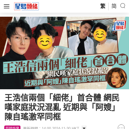
繁
简
王浩信兩個「細佬」首合體 網民
嘆家庭狀況混亂 近期與「阿嫂」
陳自瑤激罕同框
更新時間：14:00 2024-11-30 HKT
即時娛樂