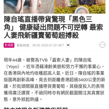
陳自瑤直播帶貨驚現「黑色三
角」 健康疑出問題不可逆轉 最索
人妻飛新疆賣葡萄超搏殺
更新時間：09:00 2026-07-20 HKT
影視圈
現年44歲、被譽為TVB「最索人妻」的陳自瑤
（Yoyo），近年憑藉凍齡美貌和努力不懈的事業心，
在香港與內地均收穫超高人氣。近日，陳自瑤的事業
版圖再創新高峰，竟去到距離香港超過3400公里的新
疆，於街頭開展直播帶貨賣葡萄，其極度投入的表現
獲得廣泛讚賞，不過同時亦有網民截圖關注其真實狀
態，意外掀起熱議。