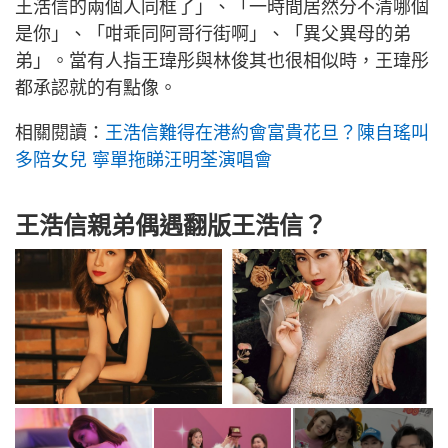
王浩信的兩個人同框了」、「一時間居然分不清哪個
是你」、「咁乖同阿哥行街啊」、「異父異母的弟
弟」。當有人指王瑋彤與林俊其也很相似時，王瑋彤
都承認就的有點像。
相關閱讀：
王浩信難得在港約會富貴花旦？陳自瑤叫
多陪女兒 寧單拖睇汪明荃演唱會
王浩信親弟偶遇翻版王浩信？