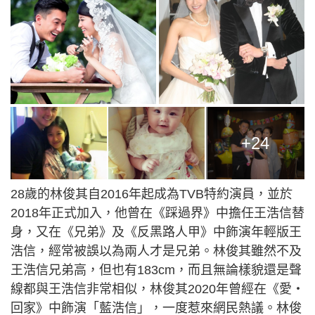
+24
28歲的林俊其自2016年起成為TVB特約演員，並於
2018年正式加入，他曾在《踩過界》中擔任王浩信替
身，又在《兄弟》及《反黑路人甲》中飾演年輕版王
浩信，經常被誤以為兩人才是兄弟。林俊其雖然不及
王浩信兄弟高，但也有183cm，而且無論樣貌還是聲
線都與王浩信非常相似，林俊其2020年曾經在《愛‧
回家》中飾演「藍浩信」，一度惹來網民熱議。林俊