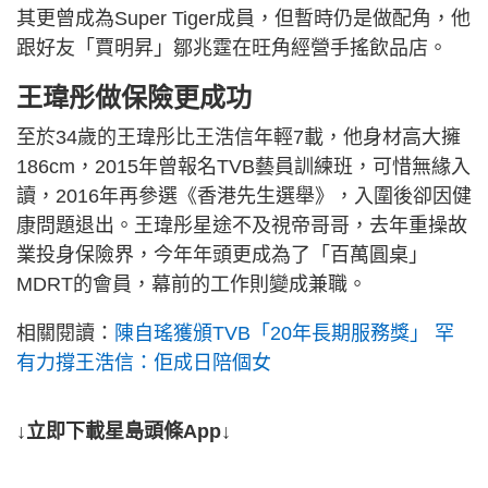
其更曾成為Super Tiger成員，但暫時仍是做配角，他
跟好友「賈明昇」鄒兆霆在旺角經營手搖飲品店。
王瑋彤做保險更成功
至於34歲的王瑋彤比王浩信年輕7載，他身材高大擁
186cm，2015年曾報名TVB藝員訓練班，可惜無緣入
讀，2016年再參選《香港先生選舉》，入圍後卻因健
康問題退出。王瑋彤星途不及視帝哥哥，去年重操故
業投身保險界，今年年頭更成為了「百萬圓桌」
MDRT的會員，幕前的工作則變成兼職。
相關閱讀：
陳自瑤獲頒TVB「20年長期服務獎」 罕
有力撐王浩信：佢成日陪個女
↓立即下載星島頭條App↓