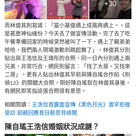
+30
而林俊其則寫道：「當小基俊遇上成風再遇上。。這
是甚麼神仙緣份？今天去了做宣傳活動。完了去了吃
午餐準備回家的時候突然被叫了一下，遇上了親弟弟
哈哈，我們兩人現場激動到跳起舞了」。林俊其分別
貼出與王浩信及王瑋彤的合照，同一日內分別遇上兩
兄弟，非常巧合，網民則留言：「找了大哥，又找來
二哥」，更有人貼出林俊其早前與陳自瑤合作拍《刑
偵12》的開鏡大合照，剛好陳自瑤就在林俊其身後，
有網民即笑指這張合照很有意思。
相關閱讀：
王浩信首露面宣傳《黑色月光》激罕拒做
受訪 迴避回應昔日蔡思貝緋聞
陳自瑤王浩信婚姻狀況成謎？