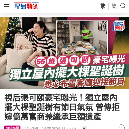
繁
简
視后張可頤豪宅曝光！獨立屋內
擺大棵聖誕樹有節日氣氛 曾傳拒
嫁億萬富商兼繼承巨額遺產
更新時間：18:00 2024-11-29 HKT
即時娛樂