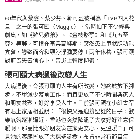
90年代與黎姿、蔡少芬、郭可盈被稱為「TVB四大花
旦」之一的張可頤（Maggie），當時拍下不少經典
劇集，如《難兄難弟》、《金枝慾孽》和《九五至
尊》等等，可惜在事業高峰期，突然患上甲狀腺功能
亢奮，導致面容和頸脖浮腫要停工兩年休養，張可頤
對前景失去信心下，曾患上輕度抑鬱。
張可頤大病過後改變人生
大病過後，令張可頤的人生有所改變，她終於放下腳
步，不單減少幕前工作，而且更放了不少時間與家人
和朋友共聚，好好享受人生。日前張可頤在小紅書罕
有貼上家居相並說：「很快又是迎接聖誕的日子，歡
樂氣氛逐漸逼近，香港也突然降溫了大家好好注意保
暖啊，那裏比跟好朋友窩在家更安心、更溫暖？」可
見她的客廳擺放了大棵聖誕樹，布置非常有節目氣