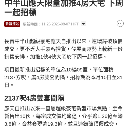
中半山應天限量加推4房大宅 下周
一起招標
更新時間：11:25 2026-08-07 HKT
新盤速遞
長實中半山超級豪宅應天自推出以來，連環錄破頂價
成交，更不乏大手豪客掃貨，發展商趁勢上載新一份
銷售安排，加推1伙4伙大宅於下周一起招標。
項目最新推出招標的單位為10樓09室，單位面積
2137方呎，屬4房雙套間隔，招標期為本月10日至31
日。
2137呎4房雙套間隔
應天自推出以來一直屬超級豪宅新盤市場焦點，至今
暫售出10伙，每宗成交價均逾億，介乎逾1.26億至逾
3.8億，合共套現逾19.3億，並且連錄破頂價成交，