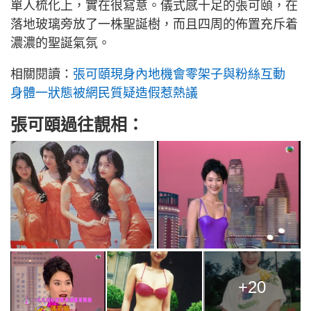
單人梳化上，實在很寫意。儀式感十足的張可頤，在
落地玻璃旁放了一株聖誕樹，而且四周的佈置充斥着
濃濃的聖誕氣氛。
相關閱讀：
張可頤現身內地機會零架子與粉絲互動
身體一狀態被網民質疑造假惹熱議
張可頤過往靚相：
+20