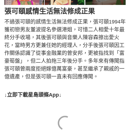
張可頤感情生活無法修成正果
不過張可頤的感情生活無法修成正果，張可頤1994年
獲初戀男友董波提名參選港姐，可惜二人相愛十年最
終分手收場，其後張可頤與音樂人陳容森擦出愛火
花，當時男方更兼任她的經理人，分手後張可頤因工
作關係認識了從事金融業的曾安邦，更被指找到「富
豪筍盤」，但二人拍拖三年後分手。多年來有傳聞指
張可頤曾兩度拒絕嫁億萬富豪，甚至繼承了親戚的一
億遺產，但是張可頤一直未有回應傳聞。
↓立即下載星島頭條App↓