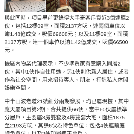
與此同時，項目早前更錄得大手豪客斥資近3億連購2
伙，包括12樓09室，面積2137方呎，連兩個車位以
逾1.48億成交，呎價69608元；以及11樓09室，面積
2137方呎，連一個車位以逾1.42億成交，呎價66500
元。
據區內物業代理表示，不少準買家有意購入同層2
伙，其中1伙作自住用途，另1伙則供親人居住，或者
作為社交空間，用來招待客人、朋友，打造私人休閒
娛樂空間。
中半山波老道21號細分兩期發展，均已屬現樓，其中
應天屬項目第2期，合共提供66伙，當中60伙屬標準
分層戶，主要屬3房雙套及4房雙套大宅，面積1875
至2193方呎，其餘6伙為特色單位，包括4伙連前庭
特色單位，以及2伙頂層連天台戶。