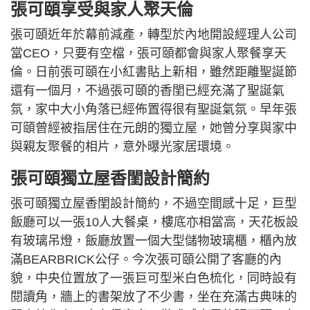
張可頤享受與家人聚天倫
張可頤近年於幕前減產，轉型於內地開設經理人公司
當CEO，只要有空檔，張可頤都會與家人聚餐享天
倫。日前張可頤在小紅書貼上新相，雖然距離聖誕節
還有一個月，不過張可頤的香閨已經充滿了聖誕氣
氛，家中大小角落已經佈置得很有聖誕氣氛。早年張
可頤曾經被指居住在元朗的獨立屋，她曾分享與家中
與親友聚餐的相片，意外曝光家居環境。
張可頤獨立屋香閨設計簡約
張可頤獨立屋香閨設計簡約，不過空間感十足，巨型
飯廳可以一張10人大餐桌，樓底亦相當高，天花板設
有玻璃吊燈，飯廳放置一個大型儲物玻璃櫃，櫃內放
滿BEARBRICK公仔。今次張可頤公開了客廳的內
貌，中央位置放了一張巨可型米白色梳化，同時設有
閱讀角，牆上的書架放了不少書，坐在充滿古典味的