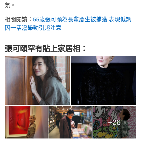
氛。
相關閱讀：
55歲張可頤為長輩慶生被捕獲 表現低調
因一活潑舉動引起注意
張可頤罕有貼上家居相：
+26