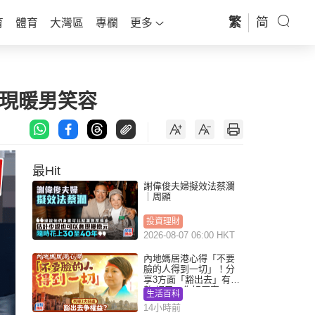
繁
简
育
體育
大灣區
專欄
更多
罕現暖男笑容
最Hit
謝偉俊夫婦擬效法蔡瀾
｜周顯
投資理財
2026-08-07 06:00 HKT
內地媽居港心得「不要
臉的人得到一切」！分
享3方面「豁出去」有著
數 網民：你好厲害
生活百科
14小時前