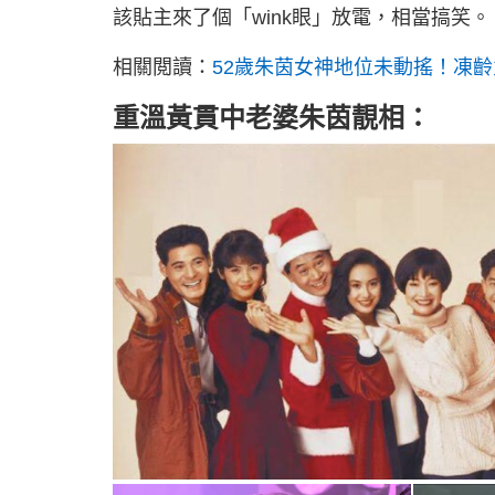
該貼主來了個「wink眼」放電，相當搞笑。
相關閲讀：
52歲朱茵女神地位未動搖！凍齡
重溫黃貫中老婆朱茵靚相：