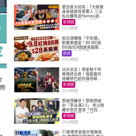
愛回家大結局｜7大綠葉
身家過億背景驚人 三太
私伙鱷魚皮Hermès拍劇
蘇姐原來是半山樓后
影視圈
10小時前
街坊酒樓推「平民價」
歎奢華盛宴！$9.8紅燒
BB鴿/$28開邊蒸龍蝦 3
大晚餐超值優惠
飲食
13小時前
功夫女足丨周星馳千呼
萬喚終出來！偕劉嘉玲
迪麗熱巴超狂陣容破天
女
荒現身香港謝票
影視圈
國際
11小時前
黎彼得離世丨黎樹德被
封「李泳漢2.0」 老父剛
離世急於澄清「代找卡
數」傳聞惹人反感
影視圈
15小時前
，
27歲港男家道中落做保