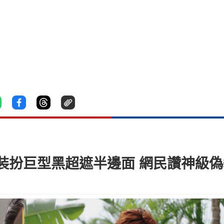
裝扮巨型黑超遮半邊面 網民讚神級