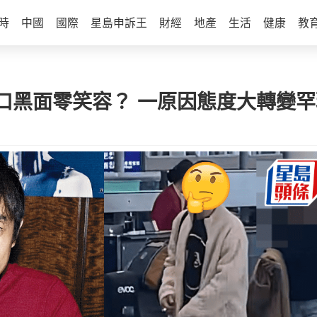
時
中國
國際
星島申訴王
財經
地產
生活
健康
教
口黑面零笑容？ 一原因態度大轉變