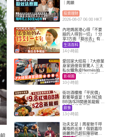
｜周顯
投資理財
2026-08-07 06:00 HKT
內地媽居港心得「不要
臉的人得到一切」！分
享3方面「豁出去」有著
數 網民：你好厲害
生活百科
14小時前
愛回家大結局｜7大綠葉
身家過億背景驚人 三太
私伙鱷魚皮Hermès拍劇
蘇姐原來是半山樓后
影視圈
10小時前
街坊酒樓推「平民價」
歎奢華盛宴！$9.8紅燒
BB鴿/$28開邊蒸龍蝦 3
大晚餐超值優惠
飲食
13小時前
功夫女足丨周星馳千呼
萬喚終出來！偕劉嘉玲
迪麗熱巴超狂陣容破天
幕前