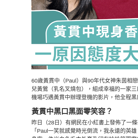
60歲黃貫中（Paul）與90年代女神朱茵相
兒黃鶯（乳名叉燒包），組成幸福的一家三
機場巧遇黃貫中辦理登機的影片，他全程黑口
黃貫中黑口黑面零笑容？
昨日（28日）有網民在小紅書上發佈了一
「Paul一笑就感覺時光倒流，我永遠的英