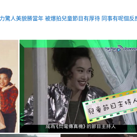
力驚人美貌勝當年 被爆拍兒童節目有厚待 同事有呢個反