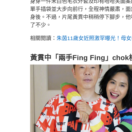
身穿一件米白色毛衣外套及印有哈哈笑圖案
單手插袋並大步向前行，全程神情嚴肅，面
身後。不過，片尾黃貫中稍稍停下腳步，他
了不少。
相關閲讀：
朱茵11歲女近照激罕曝光！母
黃貫中「兩手Fing Fing」cho