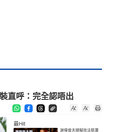
偽裝直呼：完全認唔出
最Hit
謝偉俊夫婦擬效法蔡瀾