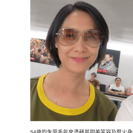
54歲的朱茵多年來憑藉其甜美笑容及惹火