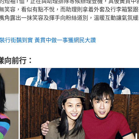
的短袖T恤，正在與助理排隊等候辦理登機，其後黃貫中
無笑容，看似有點不悅，而助理則拿着外套及行李箱緊跟
嘴角露出一抹笑容及揮手向粉絲道別，溫暖互動讓氣氛緩
女裝行街黐到實 黃貫中做一事獲網民大讚
k樣向前行：