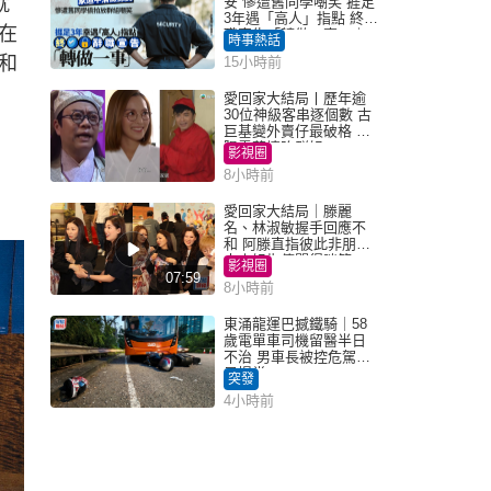
就
安 慘遭舊同學嘲笑 捱足
3年遇「高人」指點 終辭
在
職宣告「轉做一事」｜
時事熱話
Juicy叮
和
15小時前
愛回家大結局丨歷年逾
30位神級客串逐個數 古
巨基變外賣仔最破格 歐
陽震華情陷群姐
影視圈
8小時前
愛回家大結局｜滕麗
名、林淑敏握手回應不
和 阿滕直指彼此非朋友
大小姐指傳聞得啖笑
影視圈
07:59
8小時前
東涌龍運巴撼鐵騎｜58
歲電單車司機留醫半日
不治 男車長被控危駕今
早提堂
突發
4小時前