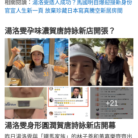
相關閱讀：
湯洛雯造人成功？馬國明自爆迎接新身份
官宣人生新一頁 放棄珍藏日本寫真騰空新居房間
湯洛雯孕味濃賀唐詩詠新店開張？
+21
湯洛雯身形圓潤賀唐詩詠新店開幕
昨日湯洛雯與「鐵馬家族」的林子善和黃嘉樂齊齊出