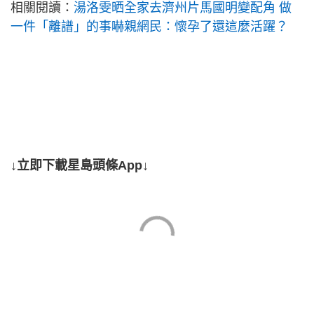
相關閱讀：
湯洛雯晒全家去濟州片馬國明變配角 做
一件「離譜」的事嚇親網民：懷孕了還這麼活躍？
↓立即下載星島頭條App↓