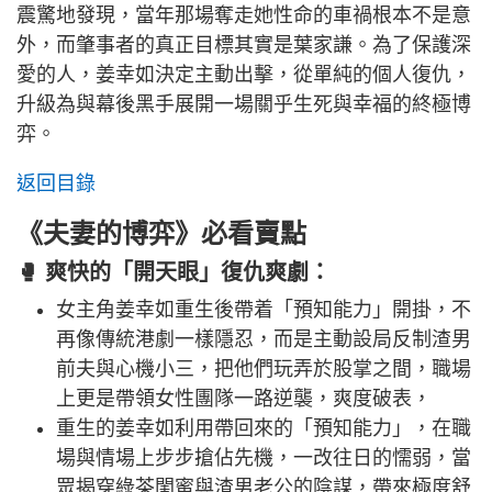
震驚地發現，當年那場奪走她性命的車禍根本不是意
外，而肇事者的真正目標其實是葉家謙。為了保護深
愛的人，姜幸如決定主動出擊，從單純的個人復仇，
升級為與幕後黑手展開一場關乎生死與幸福的終極博
弈。
返回目錄
《夫妻的博弈》必看賣點
🥊 爽快的「開天眼」復仇爽劇：
女主角姜幸如重生後帶着「預知能力」開掛，不
再像傳統港劇一樣隱忍，而是主動設局反制渣男
前夫與心機小三，把他們玩弄於股掌之間，職場
上更是帶領女性團隊一路逆襲，爽度破表，
重生的姜幸如利用帶回來的「預知能力」，在職
場與情場上步步搶佔先機，一改往日的懦弱，當
眾揭穿綠茶閨蜜與渣男老公的陰謀，帶來極度舒