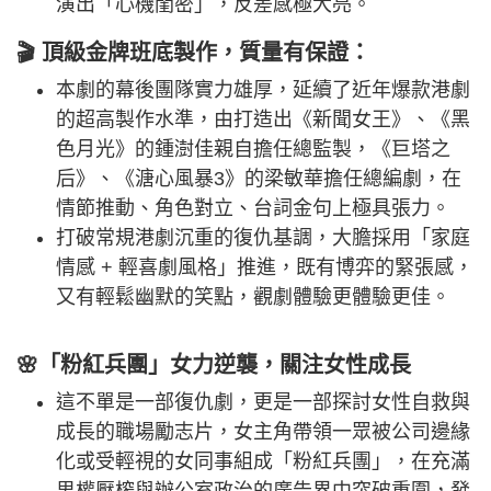
演出「心機閨密」，反差感極大亮。
🎬 頂級金牌班底製作，質量有保證：
本劇的幕後團隊實力雄厚，延續了近年爆款港劇
的超高製作水準，由打造出《新聞女王》、《黑
色月光》的鍾澍佳親自擔任總監製，《巨塔之
后》、《溏心風暴3》的梁敏華擔任總編劇，在
情節推動、角色對立、台詞金句上極具張力。
打破常規港劇沉重的復仇基調，大膽採用「家庭
情感 + 輕喜劇風格」推進，既有博弈的緊張感，
又有輕鬆幽默的笑點，觀劇體驗更體驗更佳。
🌸「粉紅兵團」女力逆襲，關注女性成長
這不單是一部復仇劇，更是一部探討女性自救與
成長的職場勵志片，女主角帶領一眾被公司邊緣
化或受輕視的女同事組成「粉紅兵團」，在充滿
男權壓榨與辦公室政治的廣告界中突破重圍，發