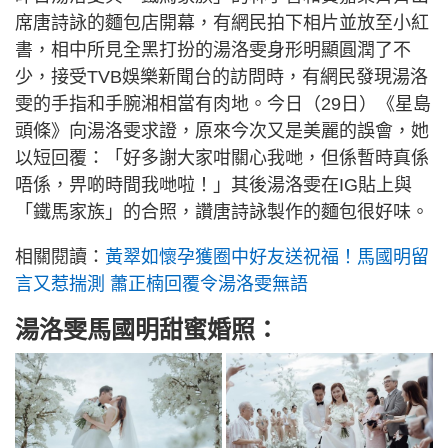
席唐詩詠的麵包店開幕，有網民拍下相片並放至小紅
書，相中所見全黑打扮的湯洛雯身形明顯圓潤了不
少，接受TVB娛樂新聞台的訪問時，有網民發現湯洛
雯的手指和手腕湘相當有肉地。今日（29日）《星島
頭條》向湯洛雯求證，原來今次又是美麗的誤會，她
以短回覆：「好多謝大家咁關心我哋，但係暫時真係
唔係，畀啲時間我哋啦！」其後湯洛雯在IG貼上與
「鐵馬家族」的合照，讚唐詩詠製作的麵包很好味。
相關閱讀：
黃翠如懷孕獲圈中好友送祝福！馬國明留
言又惹揣測 蕭正楠回覆令湯洛雯無語
湯洛雯馬國明甜蜜婚照：