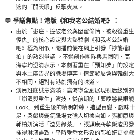
適的「開天眼」反擊爽感。
💬 爭議焦點！港版《和我老公結婚吧》：
由於「患癌、撞破老公與閨蜜偷情、被殺後重生
復仇」的核心設定與大熱韓劇《和我老公結婚
吧》極為相似，開播前便在網上引發「抄襲/翻
拍」的熱烈爭議 。不過創作團隊與馬國明、高
海寧均澄清表示，本劇著重在「預知夢」的設定
與本土廣告界的職場博弈，情節發展會與韓劇大
不相同，絕對有港劇獨有的味道。
演員班底誠意滿滿，高海寧全劇展現視后級別的
「崩潰與重生」演技，從前期的「薯嘜鬈髮眼鏡
Look」到重生後的精明幹練，造型百變、戲味十
足，哭戲與霸氣職場女強人切換自如。張頴康與
郭柏妍演活「渣男綠茶」，張頴康將軟飯渣男發
揮得淋漓盡致，平時乖乖女形象的郭柏妍更挑戰