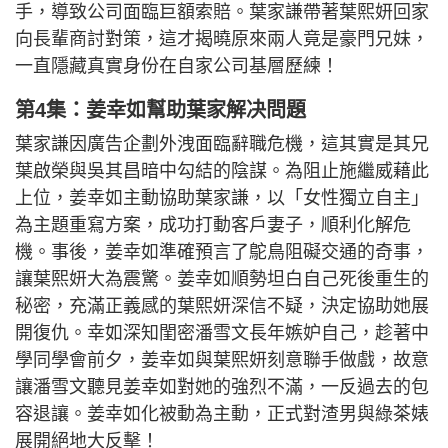
手，導致公司面臨巨額索賠。葉家謙帶著葉熙妍回家
向長輩商討對策，這才揭曉原來兩人竟是豪門兄妹，
一直隱藏真實身份在自家公司基層歷練！
第4集：姜幸如幫助葉家解决問題
葉家謙因廣告企劃外洩面臨辭職危機，這其實是其兄
葉啟榮與吳其昌暗中勾結的陰謀。為阻止施繼威藉此
上位，姜幸如主動協助葉家謙，以「女性獨立自主」
為主題重寫方案，成功打動客戶妻子，順利化解危
機。事後，姜幸如準確預言了鴕鳥阻礙交通的奇事，
讓葉熙妍大為震驚。姜幸如順勢坦白自己死後重生的
秘密，充滿正義感的葉熙妍深信不疑，決定協助她展
開復仇。幸如深知閨密潘雪文長年嫉妒自己，趁著中
學同學會前夕，姜幸如與葉熙妍刻意聯手做戲，故意
讓潘雪文聽見姜幸如對她的強烈不滿，一反過去的包
容退讓。姜幸如化被動為主動，正式對渣男與綠茶婊
展開絕地大反擊！