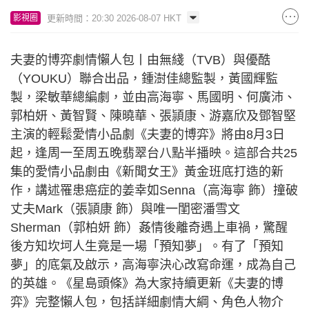
更新時間：20:30 2026-08-07 HKT
影視圈
夫妻的博弈劇情懶人包丨由無綫（TVB）與優酷
（YOUKU）聯合出品，鍾澍佳總監製，黃國輝監
製，梁敏華總編劇，並由高海寧、馬國明、何廣沛、
郭柏妍、黃智賢、陳曉華、張頴康、游嘉欣及鄧智堅
主演的輕鬆愛情小品劇《夫妻的博弈》將由8月3日
起，逢周一至周五晚翡翠台八點半播映。這部合共25
集的愛情小品劇由《新聞女王》黃金班底打造的新
作，講述罹患癌症的姜幸如Senna（高海寧 飾）撞破
丈夫Mark（張頴康 飾）與唯一閨密潘雪文
Sherman（郭柏妍 飾）姦情後離奇遇上車禍，驚醒
後方知坎坷人生竟是一場「預知夢」。有了「預知
夢」的底氣及啟示，高海寧決心改寫命運，成為自己
的英雄。《星島頭條》為大家持續更新《夫妻的博
弈》完整懶人包，包括詳細劇情大綱、角色人物介