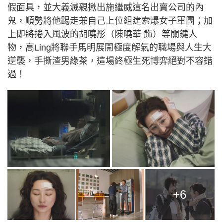
假面具，並大義滅親揪出施繼威這名出賣公司的內
鬼，順勢將他踢走兼自己上位組建索爆女子軍團；加
上即將捲入風波的胡曉彤（陳曉華 飾）等關鍵人
物，高Ling將聯手馬明展開極度解氣的職場與人生大
逆襲，手撕渣男綠茶，這場終極生死博弈絕對不容錯
過！
+6