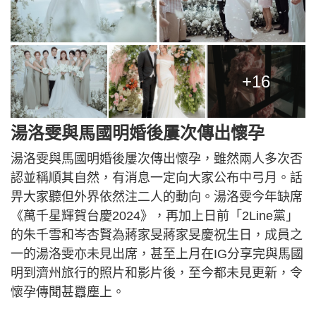
+16
湯洛雯與馬國明婚後屢次傳出懷孕
湯洛雯與馬國明婚後屢次傳出懷孕，雖然兩人多次否
認並稱順其自然，有消息一定向大家公布中弓月。話
畀大家聽但外界依然注二人的動向。湯洛雯今年缺席
《萬千星輝賀台慶2024》，再加上日前「2Line黨」
的朱千雪和岑杏賢為蔣家旻蔣家旻慶祝生日，成員之
一的湯洛雯亦未見出席，甚至上月在IG分享完與馬國
明到濟州旅行的照片和影片後，至今都未見更新，令
懷孕傳聞甚囂塵上。