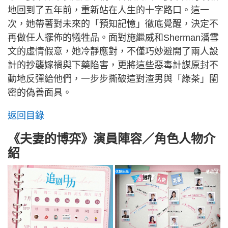
地回到了五年前，重新站在人生的十字路口。這一
次，她帶著對未來的「預知記憶」徹底覺醒，決定不
再做任人擺佈的犧牲品。面對施繼威和Sherman潘雪
文的虛情假意，她冷靜應對，不僅巧妙避開了兩人設
計的抄襲嫁禍與下藥陷害，更將這些惡毒計謀原封不
動地反彈給他們，一步步撕破這對渣男與「綠茶」閨
密的偽善面具。
返回目錄
《夫妻的博弈》演員陣容／角色人物介
紹