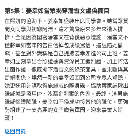
第5集：姜幸如當眾揭穿潘雪文虛偽面目
在熙妍的協助下，姜幸如盛裝出席同學會。她當眾質
問女同學與初戀阿浩，這才驚覺原來多年來遭人排
擠，全是因為閨密潘雪文在背後惡意造謠！潘雪文不
僅將幸如當年的告白信掉包成謾罵信，還誣陷她偷
竊，甚至對外謊稱是自己提攜姜幸如進公司上班。姜
幸如立刻拿出合照證據與資深員工識別證，加上阿浩
出面作證，徹底撕下潘雪文的綠茶面具，並果斷與其
斷絕關係。煥然一新的姜幸如回到公司令眾人驚艷，
她更運用計謀取得施繼威的隨身碟，協助葉家謙揪出
繼威就是盜用IP、洩漏企劃案的內鬼。最終，渣男施
繼威慘遭降職，姜幸如不僅成功接替他的職位，更強
勢組建了一支亮麗的女子廣告軍團，迎來事業大逆
襲！
返回目錄