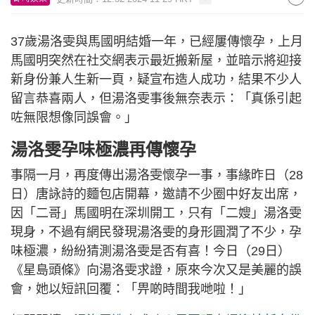
37歲湯洛雯與馬國明結婚一年，已經屢傳懷孕，上月
馬國明突然在社交網表示最近搬新屋，並暗示將迎接
新身份兼人生新一頁，疑宣布造人成功，結果不少人
留言恭喜兩人，但湯洛雯事後無奈表示：「真係引起
咗無限想像同誤會。」
湯洛雯孕味極濃再傳懷孕
事隔一月，再度傳出湯洛雯懷孕一事，事緣昨日（28
日）唐詠詩的麵包店開幕，邀請不少圈中好友出席，
因「二哥」馬國明在深圳開工，只有「二嫂」湯洛雯
現身，不過有網民發現湯洛雯的身形圓潤了不少，孕
味極濃，紛紛猜測湯洛雯是否有喜！今日（29日）
《星島頭條》向湯洛雯求證，原來今次又是美麗的誤
會，她以短訊回覆：「畀啲時間我哋啦！」