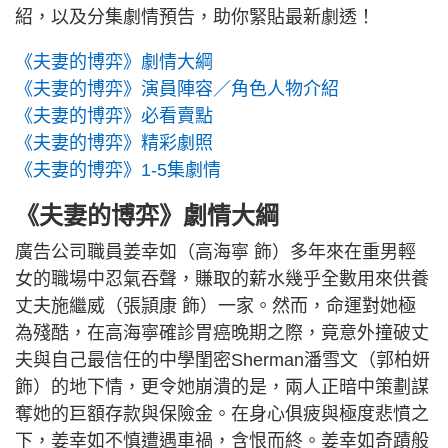
紹，以及分集劇情預告，助你緊貼最新劇透！
《夫妻的博弈》劇情大綱
《夫妻的博弈》演員陣容／角色人物介紹
《夫妻的博弈》必看賣點
《夫妻的博弈》精彩劇照
《夫妻的博弈》1-5集劇情
《夫妻的博弈》劇情大綱
廣告公司職員姜幸如（高海寧 飾）多年來在重男輕
女的職場中忍氣吞聲，賺取的薪水幾乎全數用來供養
丈夫施繼威（張頴康 飾）一家。然而，命運對她極
為殘酷，在高海寧確診胃癌晚期之際，竟意外撞破丈
夫與自己最信任的中學閨密Sherman潘雪文（郭柏妍
飾）的地下情，更令她崩潰的是，兩人正暗中策劃謀
奪她的巨額存款與保險金。在身心俱疲與極度悲憤之
下，姜幸如不慎遭遇車禍，含恨而終。姜幸如奇蹟般