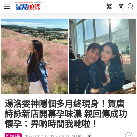
繁
简
湯洛雯神隱個多月終現身！賀唐
詩詠新店開幕孕味濃 親回傳成功
懷孕：畀啲時間我哋啦！
更新時間：12:32 2024-11-29 HKT
即時娛樂