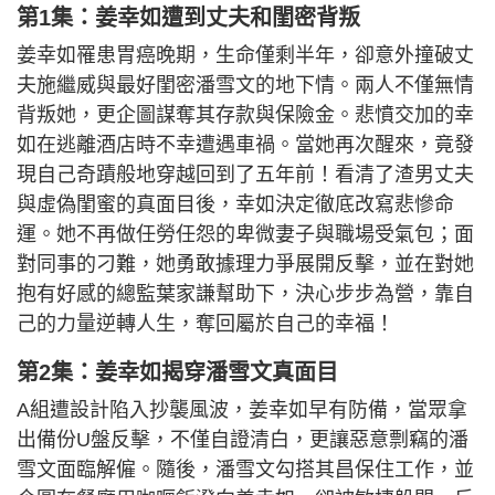
第1集：姜幸如遭到丈夫和閨密背叛
姜幸如罹患胃癌晚期，生命僅剩半年，卻意外撞破丈
夫施繼威與最好閨密潘雪文的地下情。兩人不僅無情
背叛她，更企圖謀奪其存款與保險金。悲憤交加的幸
如在逃離酒店時不幸遭遇車禍。當她再次醒來，竟發
現自己奇蹟般地穿越回到了五年前！看清了渣男丈夫
與虛偽閨蜜的真面目後，幸如決定徹底改寫悲慘命
運。她不再做任勞任怨的卑微妻子與職場受氣包；面
對同事的刁難，她勇敢據理力爭展開反擊，並在對她
抱有好感的總監葉家謙幫助下，決心步步為營，靠自
己的力量逆轉人生，奪回屬於自己的幸福！
第2集：姜幸如揭穿潘雪文真面目
A組遭設計陷入抄襲風波，姜幸如早有防備，當眾拿
出備份U盤反擊，不僅自證清白，更讓惡意剽竊的潘
雪文面臨解僱。隨後，潘雪文勾搭其昌保住工作，並