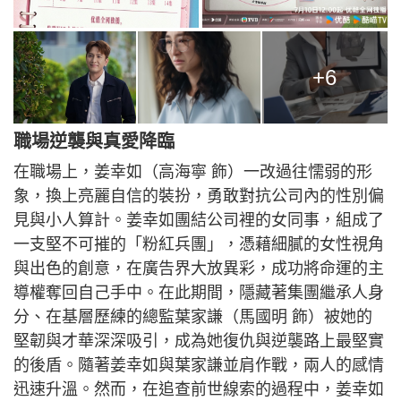
+6
職場逆襲與真愛降臨
在職場上，姜幸如（高海寧 飾）一改過往懦弱的形
象，換上亮麗自信的裝扮，勇敢對抗公司內的性別偏
見與小人算計。姜幸如團結公司裡的女同事，組成了
一支堅不可摧的「粉紅兵團」，憑藉細膩的女性視角
與出色的創意，在廣告界大放異彩，成功將命運的主
導權奪回自己手中。在此期間，隱藏著集團繼承人身
分、在基層歷練的總監葉家謙（馬國明 飾）被她的
堅韌與才華深深吸引，成為她復仇與逆襲路上最堅實
的後盾。隨著姜幸如與葉家謙並肩作戰，兩人的感情
迅速升溫。然而，在追查前世線索的過程中，姜幸如