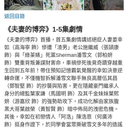
返回目錄
《夫妻的博弈》1-5集劇情
《夫妻的博弈》首播，首五集劇情講述絕症人妻姜幸
如（高海寧 飾）慘遭「渣男」老公施繼威（張頴康
飾）與「綠茶婊」死黨Sherman潘雪文（郭柏妍
飾）雙重背叛兼謀財害命，車禍慘死後竟奇蹟穿越重
生回到五年前！帶住預知記憶霸氣覺醒的幸如決意逆
轉命運，不僅機智拆解潘雪文聯手無良高層伍其昌
（鄧智堅 飾）的抄襲與陷害，更在隱藏豪門繼承人
身分的總監葉家謙（馬國明 飾）及其千金妹妹葉熙
妍（游嘉欣 飾）的強勢助攻下，成功化解由家族腹
黑大哥葉啟榮（黃智賢 飾）暗中佈局的洩密危機。
其後，幸如在初戀情人「阿浩」陳浩恩（何廣沛
飾）挺身作證下，於同學會當眾撕破雪文多年的造謠