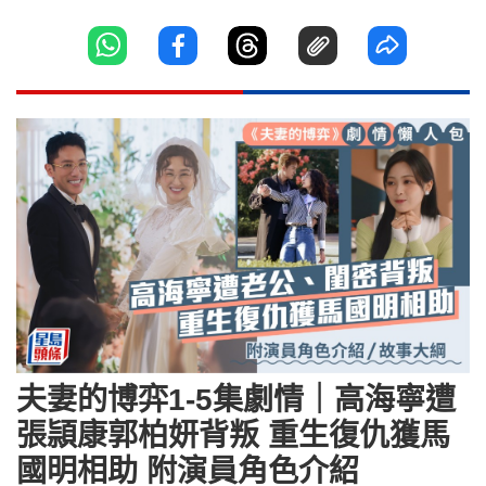
夫妻的博弈1-5集劇情｜高海寧遭
張頴康郭柏妍背叛 重生復仇獲馬
國明相助 附演員角色介紹