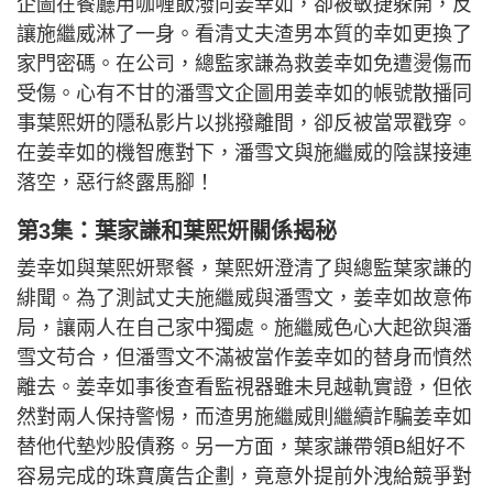
企圖在餐廳用咖喱飯潑向姜幸如，卻被敏捷躲開，反
讓施繼威淋了一身。看清丈夫渣男本質的幸如更換了
家門密碼。在公司，總監家謙為救姜幸如免遭燙傷而
受傷。心有不甘的潘雪文企圖用姜幸如的帳號散播同
事葉熙妍的隱私影片以挑撥離間，卻反被當眾戳穿。
在姜幸如的機智應對下，潘雪文與施繼威的陰謀接連
落空，惡行終露馬腳！
第3集：葉家謙和葉熙妍關係揭秘
姜幸如與葉熙妍聚餐，葉熙妍澄清了與總監葉家謙的
緋聞。為了測試丈夫施繼威與潘雪文，姜幸如故意佈
局，讓兩人在自己家中獨處。施繼威色心大起欲與潘
雪文苟合，但潘雪文不滿被當作姜幸如的替身而憤然
離去。姜幸如事後查看監視器雖未見越軌實證，但依
然對兩人保持警惕，而渣男施繼威則繼續詐騙姜幸如
替他代墊炒股債務。另一方面，葉家謙帶領B組好不
容易完成的珠寶廣告企劃，竟意外提前外洩給競爭對