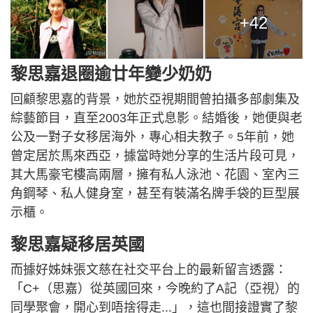
+42
黎思嘉退圈逾廿年變少奶奶
回顧黎思嘉的背景，她於亞視期間曾拍攝多部劇集及
綜藝節目，直至2003年正式息影。結婚後，她便與老
公及一對子女移居海外，專心相夫教子。5年前，她
曾定居於馬來西亞，據當時她分享的生活片段可見，
其大馬豪宅樓高兩層，擁有私人泳池、花園、室內三
角鋼琴、私人健身室，甚至有裝滿名牌手袋的巨型展
示櫃。
黎思嘉疑移居英國
而據好姊妹張文慈在社交平台上的最新留言透露：
「C+（思嘉）從英國回來，今晚約了A記（亞視）的
同學聚會，開心到唔捨得走...」，這也間接證實了黎