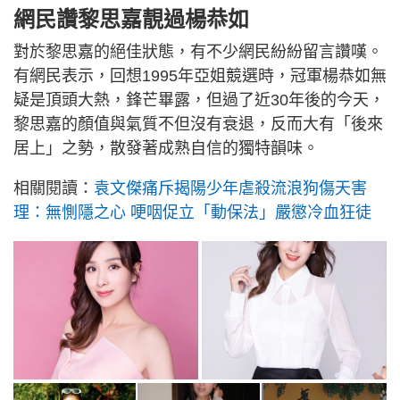
網民讚黎思嘉靚過楊恭如
對於黎思嘉的絕佳狀態，有不少網民紛紛留言讚嘆。
有網民表示，回想1995年亞姐競選時，冠軍楊恭如無
疑是頂頭大熱，鋒芒畢露，但過了近30年後的今天，
黎思嘉的顏值與氣質不但沒有衰退，反而大有「後來
居上」之勢，散發著成熟自信的獨特韻味。
相關閱讀：
袁文傑痛斥揭陽少年虐殺流浪狗傷天害
理：無惻隱之心 哽咽促立「動保法」嚴懲冷血狂徒