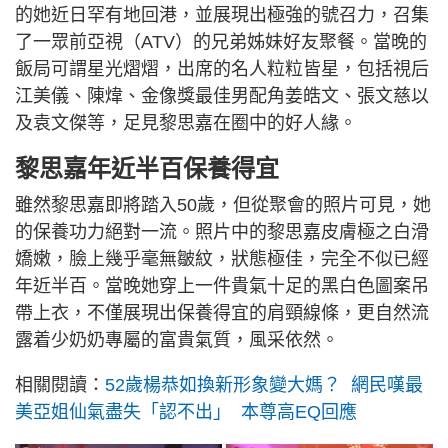
的她近日罕有地回港，並展現出極強的號召力，召集
了一眾前亞視（ATV）的兄弟姊妹好友聚餐。當晚的
飯局可謂星光熠熠，出席的名人粒粒皆星，包括視后
江美儀、陳煒、金像獎最佳男配角姜皓文、張文慈以
及袁文傑等，足見黎思嘉在圈中的好人緣。
黎思嘉年近半百保養得宜
雖然黎思嘉即將踏入50歲，但從聚會的照片可見，她
的保養功力絕對一流。照片中的黎思嘉皮膚極之白滑
嬌嫩，臉上幾乎毫無皺紋，狀態極佳，完全不似已經
年近半百。當晚她穿上一件貴氣十足的黑白色圖案吊
帶上衣，不僅展現出保養得宜的肩頸線條，更自然流
露着少奶奶專屬的富貴氣質，風采依然。
相關閱讀：
52歲楊恭如換新形象變大媽？ 網民嘆最
美亞姐仙氣盡失「認不出」 本尊高EQ回應