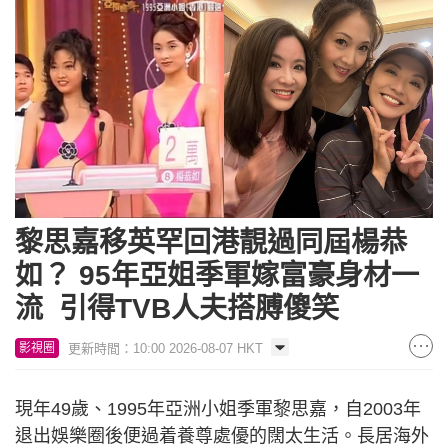
黎思嘉移英罕回港靚過同屆楊恭
如？ 95年亞姐季軍嫁富豪身材一
流 引得TVB人夫搭膊傻笑
更新時間：10:00 2026-08-07 HKT
影視圈
現年49歲、1995年亞洲小姐季軍黎思嘉，自2003年
退出娛樂圈後便過着養尊處優的闊太生活。長居海外