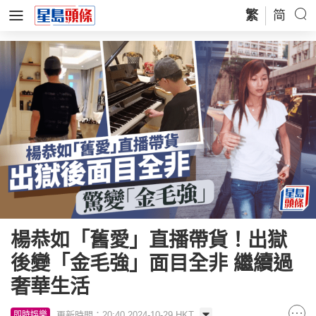
繁
简
楊恭如「舊愛」直播帶貨！出獄
後變「金毛強」面目全非 繼續過
奢華生活
更新時間：20:40 2024-10-29 HKT
即時娛樂