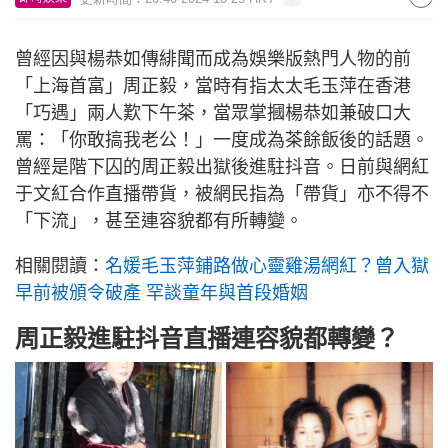
曾經因與楊恭如傳緋聞而成為娛樂版熱門人物的前
「上海首富」周正毅，當時有指太太毛玉萍在香港
「巧遇」兩人歎下午茶，當眾掌摑楊恭如兼破口大
罵：「你敢搞我老公！」一度成為茶餘飯後的話題。
曾經是階下囚的周正毅出獄後進駐抖音。日前與網紅
于文紅合作直播帶貨，被網民指為「帶貨」亦不得不
「下流」，甚至連容貌都有所轉變。
相關閱讀：
名媛毛玉萍鋪路做心靈雞湯網紅？曾入獄
早前被頒令破產 罕談童年與首段婚姻
周正毅進駐抖音直播連容貌都轉變？