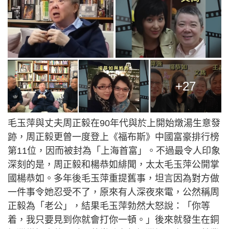
+27
毛玉萍與丈夫周正毅在90年代與於上開始燉湯生意發
跡，周正毅更曾一度登上《福布斯》中國富豪排行榜
第11位，因而被封為「上海首富」。不過最令人印象
深刻的是，周正毅和楊恭如緋聞，太太毛玉萍公開掌
國楊恭如。多年後毛玉萍重提舊事，坦言因為對方做
一件事令她忍受不了，原來有人深夜來電，公然稱周
正毅為「老公」，結果毛玉萍勃然大怒說：「你等
着，我只要見到你就會打你一頓。」後來就發生在銅