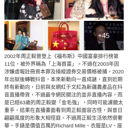
+45
2002年周正毅曾登上《福布斯》中國富豪排行榜第
11位，被外界稱為「上海首富」。不過在2003年因
涉嫌虛報註冊資本罪及操縱證券交易價格被捕，2020
年出獄後轉戰抖音，本來新動向一直成謎，直到近期
終有新動向，日前與女網紅于文紅為新疆農產品在抖
音直播帶貨，不過最令網民關注的並非直播內容，而
是已經63歲的周正毅變「金毛強」，同時可能濾鏡太
重手，結果在直播畫面看到周正毅面容古怪，與昔日
翩翩風度的形象大相徑庭。不過周正毅生活依然很奢
華，手錶是價值百萬的Richard Mille、衣服是LV、座