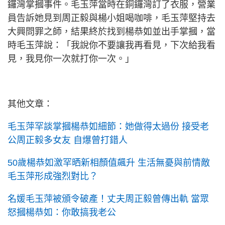
鑼灣掌摑事件。毛玉萍當時在銅鑼灣訂了衣服，營業
員告訴她見到周正毅與楊小姐喝咖啡，毛玉萍堅持去
大興問罪之師，結果終於找到楊恭如並出手掌摑，當
時毛玉萍說：「我說你不要讓我再看見，下次給我看
見，我見你一次就打你一次。」
其他文章：
毛玉萍罕談掌摑楊恭如細節：她做得太過份 接受老
公周正毅多女友 自爆曾打錯人
50歲楊恭如激罕晒新相顏值飆升 生活無憂與前情敵
毛玉萍形成強烈對比？
名媛毛玉萍被頒令破產！丈夫周正毅曾傳出軌 當眾
怒摑楊恭如：你敢搞我老公