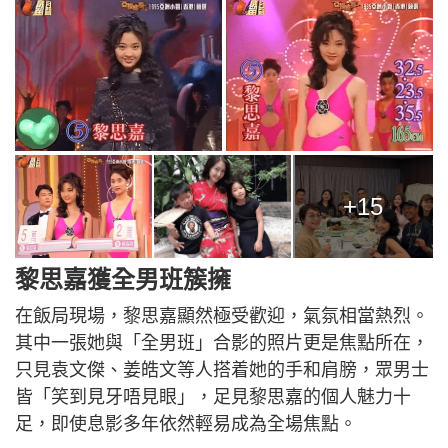
+15
黎思嘉獲全男班簇擁
在飯局現場，黎思嘉顯然極受歡迎，氣氛相當熱烈。
其中一張她與「全男班」合影的照片更是焦點所在，
只見袁文傑、姜皓文等人搭着她的手和肩膀，眾男士
皆「笑到見牙唔見眼」，足見黎思嘉的個人魅力十
足，即使息影多年依然輕易成為全場焦點。