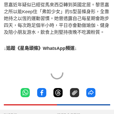
思嘉近年疑似已經從馬來西亞轉到英國定居。黎思嘉
之所以能Keep住「弗如少女」的S型苗條身形，全靠
她持之以恆的運動習慣。她曾透露自己每星期會跑步
四天，每次跑足個半小時，平日亦會勤做瑜伽、健身
及陪小朋友游水，飲食上則堅持夜晚不吃澱粉質。
↓追蹤《星島頭條》WhatsApp頻道↓