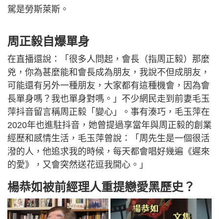
駕是勞斯萊斯。
周正毅自爆單身
在直播還說：「很多人問起，會長（指周正毅）那麼
兇，你為甚麼能和會長成為朋友，我說不但成朋友，
可能還有另外一種朋友，大家都有這種機會，因為會
長單身嗎？我也單身對嗎。」不少網民走到前妻毛玉
萍抖音留言稱周正毅「變心」。事有湊巧，毛玉萍在
2020年也進駐抖音，她曾提過享當年與周正毅的創業
經歷和感情生活，毛玉萍曾說：「周先生是一個很活
潑的人，他追求我的時候，每天都會唱好幾遍《遲來
的愛》，又會突然送花逗我開心。」
楊恭如被前經理人重提戀愛黑歷史？