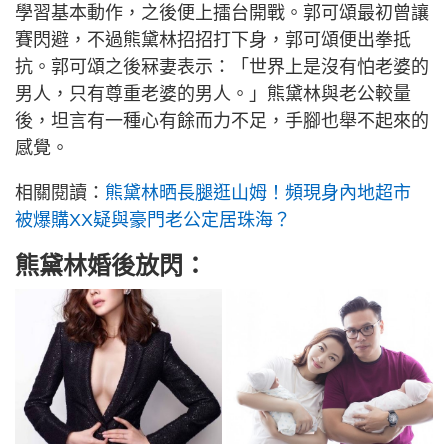
學習基本動作，之後便上擂台開戰。郭可頌最初曾讓
賽閃避，不過熊黛林招招打下身，郭可頌便出拳抵
抗。郭可頌之後冧妻表示：「世界上是沒有怕老婆的
男人，只有尊重老婆的男人。」熊黛林與老公較量
後，坦言有一種心有餘而力不足，手腳也舉不起來的
感覺。
相關閱讀：
熊黛林晒長腿逛山姆！頻現身內地超市
被爆購XX疑與豪門老公定居珠海？
熊黛林婚後放閃：