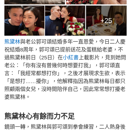
+25
熊黛林
與老公郭可頌結婚多年一直恩愛，今日二人慶
祝結婚8周年，郭可頌已提前送花及蛋糕給老婆，不
過熊黛林前日（25日）在
小紅書
上載影片，見到她問
老公：「你有沒有曾幾何時想要打我」，郭可頌直
言：「我經常都想打你」，之後才展現求生欲，表示
「是想打……擾你」，他解釋指因為熊黛林每日都只
照顧兩個女兒，沒時間陪伴自己，因此常常想打擾老
婆熊黛林。
熊黛林心有餘而力不足
鏡頭一轉，熊黛林與郭可頌到拳會練習，二人熱身後