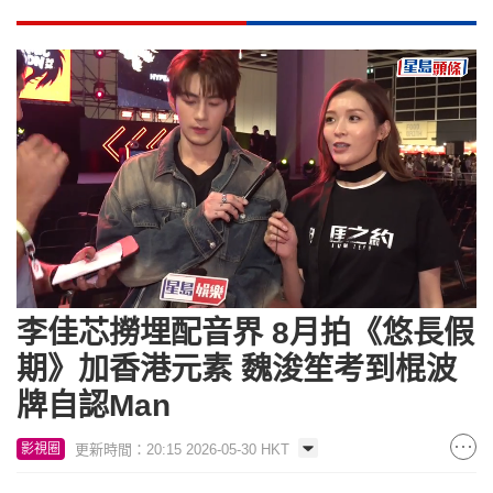
Loaded
:
Unmute
8.25%
李佳芯撈埋配音界 8月拍《悠長假
期》加香港元素 魏浚笙考到棍波
牌自認Man
更新時間：20:15 2026-05-30 HKT
影視圈