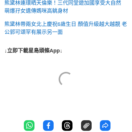
熊黛林連環晒天倫樂！三代同堂遊加國享受大自然
萌爆孖女遺傳媽咪高䠷身材
熊黛林帶兩女北上慶祝6歲生日 顏值升級越大越靚 老
公郭可頌罕有展示另一面
↓立即下載星島頭條App↓