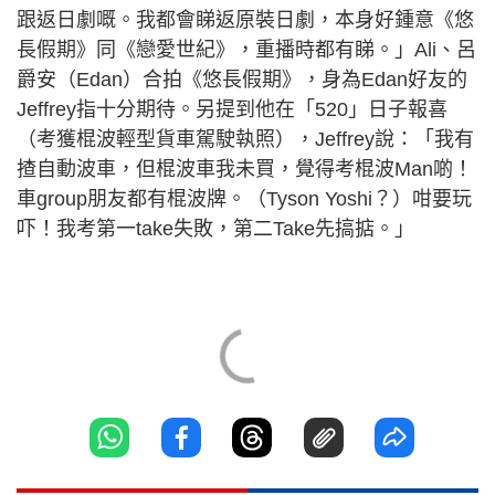
跟返日劇嘅。我都會睇返原裝日劇，本身好鍾意《悠
長假期》同《戀愛世紀》，重播時都有睇。」Ali、呂
爵安（Edan）合拍《悠長假期》，身為Edan好友的
Jeffrey指十分期待。另提到他在「520」日子報喜
（考獲棍波輕型貨車駕駛執照），Jeffrey說：「我有
揸自動波車，但棍波車我未買，覺得考棍波Man啲！
車group朋友都有棍波牌。（Tyson Yoshi？）咁要玩
吓！我考第一take失敗，第二Take先搞掂。」