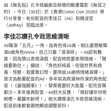
由《無名指》孔令政編劇及執導的動畫電影《無涯之
約》，今日（30日）於《香港Comic Con 2026》舉
行分享會，有份配音的李佳芯（Ali）和魏浚笙
（Jeffrey）蒞臨出席。
李佳芯讚孔令政思維清晰
Ali聲演「五月」一角，指角色得16歲，相比盧慧敏聲
演8歲角色Anna，自己只屬「濕濕碎」。Ali認有難
度，因為慣以表情演戲，配音時既要表現情緒，「聲
線要勒住。」續說：「角色好純真，佢個世界有病
毒、怪獸，我要靠幻想，要用返16歲時情緒演繹。」
首次為動畫配音的Ail，多年前為熊黛林所演的角色配
音（《最強囍事》），發覺需要好大能量，配完音聲
都沙。多年後再配音，Ail好大反應︰「唔好講年份呢
啲嘢，暴露年齡呀！」她大讚導演孔令政思維清晰，
配音前後都會跟她解說調整部份。