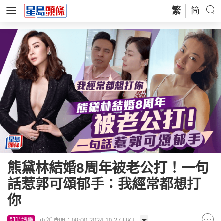
繁
简
熊黛林結婚8周年被老公打！一句
話惹郭可頌郁手：我經常都想打
你
更新時間：09:00 2024-10-27 HKT
即時娛樂