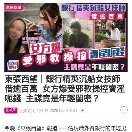
東張西望｜銀行精英沉船女技師
借逾百萬 女方爆受邪教操控賣淫
呃錢 主謀竟是年輕閨密？
更新時間：21:11 2026-08-03 HKT
影視圈
今晚《東張西望》報道，一名現職外資銀行的年輕男