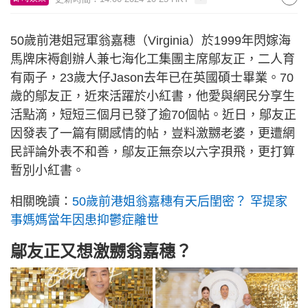
50歲前港姐冠軍翁嘉穗（Virginia）於1999年閃嫁海
馬牌床褥創辦人兼七海化工集團主席鄔友正，二人育
有兩子，23歲大仔Jason去年已在英國碩士畢業。70
歲的鄔友正，近來活躍於小紅書，他愛與網民分享生
活點滴，短短三個月已發了逾70個帖。近日，鄔友正
因發表了一篇有關感情的帖，豈料激嬲老婆，更遭網
民評論外表不和善，鄔友正無奈以六字孭飛，更打算
暫別小紅書。
相關晚讀：
50歲前港姐翁嘉穗有天后閨密？ 罕提家
事媽媽當年因患抑鬱症離世
鄔友正又想激嬲翁嘉穗？