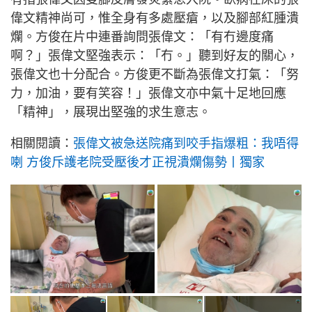
偉文精神尚可，惟全身有多處壓瘡，以及腳部紅腫潰
爛。方俊在片中連番詢問張偉文：「有冇邊度痛
啊？」張偉文堅強表示：「冇。」聽到好友的關心，
張偉文也十分配合。方俊更不斷為張偉文打氣：「努
力，加油，要有笑容！」張偉文亦中氣十足地回應
「精神」，展現出堅強的求生意志。
相關閱讀：
張偉文被急送院痛到咬手指爆粗：我唔得
喇 方俊斥護老院受壓後才正視潰爛傷勢丨獨家