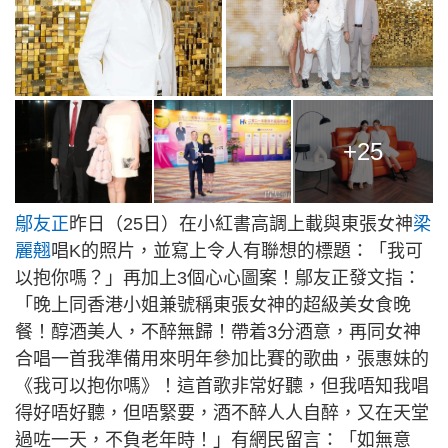
+25
鄔友正
昨日（25日）在小紅書高調上載與東張女神
梁
麗翹
唱K的照片，並寫上令人有聯想的標題：「我可
以抱你嗎？」再加上3個心心圖案！鄔友正發文指：
「晚上同香港小姐兼號稱東張女神的超級美女食晚
餐！醇酒美人，不醉無歸！帶着3分酒意，再同女神
合唱一首我準備用來明年參加比賽的歌曲，張惠妹的
《我可以抱你嗎》！這首歌非常好聽，但我唔知我唱
得好唔好聽，但唔緊要，酒不醉人人自醉，又在天堂
過咗一天，不負老年時！」有網民留言：「如無意