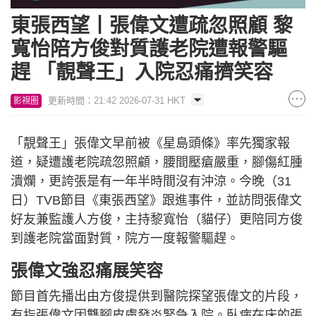
東張西望丨張偉文遭疏忽照顧 黎
寬怡陪方俊對質護老院遭報警驅
趕 「靚聲王」入院忍痛擠笑容
更新時間：21:42 2026-07-31 HKT
影視圈
「靚聲王」張偉文早前被《星島頭條》率先獨家報
道，疑遭護老院疏忽照顧，腰間壓瘡嚴重，腳傷紅腫
潰爛，更誇張是有一年半時間沒有沖涼。今晚（31
日）TVB節目《東張西望》跟進事件，並訪問張偉文
好友兼監護人方俊，主持黎寬怡（貓仔）更陪同方俊
到護老院當面對質，院方一度報警驅趕。
張偉文強忍痛展笑容
節目首先播出由方俊提供到醫院探望張偉文的片段，
有指張偉文因雙腳皮膚發炎緊急入院。臥病在床的張