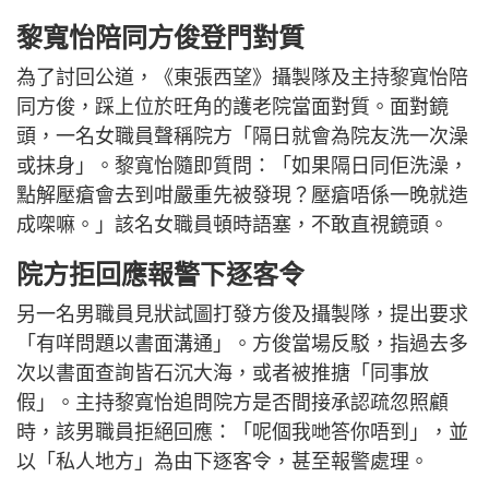
黎寬怡陪同方俊登門對質
為了討回公道，《東張西望》攝製隊及主持黎寬怡陪
同方俊，踩上位於旺角的護老院當面對質。面對鏡
頭，一名女職員聲稱院方「隔日就會為院友洗一次澡
或抹身」。黎寬怡隨即質問：「如果隔日同佢洗澡，
點解壓瘡會去到咁嚴重先被發現？壓瘡唔係一晚就造
成㗎嘛。」該名女職員頓時語塞，不敢直視鏡頭。
院方拒回應報警下逐客令
另一名男職員見狀試圖打發方俊及攝製隊，提出要求
「有咩問題以書面溝通」。方俊當場反駁，指過去多
次以書面查詢皆石沉大海，或者被推搪「同事放
假」。主持黎寬怡追問院方是否間接承認疏忽照顧
時，該男職員拒絕回應：「呢個我哋答你唔到」，並
以「私人地方」為由下逐客令，甚至報警處理。