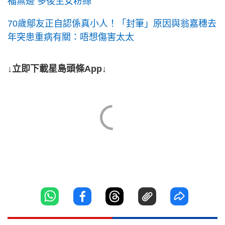
福無邊 多後生女粉絲
70歲鄔友正自認係真小人！「封筆」原因與翁嘉穗去
年突患重病有關：唔想傷害太太
↓立即下載星島頭條App↓