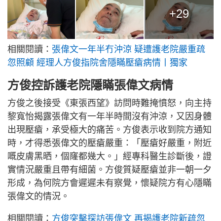
+29
相關閱讀：
張偉文一年半冇沖涼 疑遭護老院嚴重疏
忽照顧 經理人方俊指院舍隱瞞壓瘡病情丨獨家
方俊控訴護老院隱瞞張偉文病情
方俊之後接受《東張西望》訪問時難掩憤怒，向主持
黎寬怡揭露張偉文有一年半時間沒有沖涼，又因身體
出現壓瘡，承受極大的痛苦。方俊表示收到院方通知
時，才得悉張偉文的壓瘡嚴重：「壓瘡好嚴重，附近
嘅皮膚黑晒，個窿都幾大。」經專科醫生診斷後，證
實情況嚴重且帶有細菌。方俊質疑壓瘡並非一朝一夕
形成，為何院方會遲遲未有察覺，懷疑院方有心隱瞞
張偉文的情況。
相關閱讀：
方俊突擊探訪張偉文 再揭護老院新疏忽