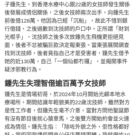
子鍾先生，到香港水療中心跟22歲的女技師發生關係
後發展成情侶關係，之後女技師兩次出手，向鍾先生
前後借128萬，他因為已經「沉船」，故此不惜到銀
行借錢，之後過數到沈技師的戶口中。正所謂「財到
光棍手」，沈技師之後多次放鍾先生飛機更拒絕見
面，後者不忿被騙巨款決定報東張。當東張展開調查
找到沈技師，後者竟指自己才是受害者，鍾先生借予
她的近130萬，自己「一個仙都冇攞」，並揭開事件
疑涉邪教行為。
鍾先生失理智借逾百萬予女技師
鍾先生是情場初哥，於2024年10月開始光顧本地水
療場所，期間結識年輕貌美的22歲沈技師，雖然對方
是性工作者，但鍾先生毫不介意，當對方問他聖誕節
有沒有節目後就心猿意馬，之後雙方開始約會並火速
成為情侶。鍾先生指：「除咗外貌之外，佢性格都好
好，當佢同我講佢間夾公仔店要錢周轉，我就借咗10