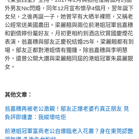
《東張西望》主持，2017年2月與拍拖僅兩個月的圈
外男友Nic閃婚，同年12月宣布懷孕4個月，翌年誕下
女兒，之後再誕一子，她曾罕有大晒半裸照，又稱老
公經常送美國農田。梁麗翹與兩位前港姐冠軍翁嘉穗
和劉倩婷份屬好友，月初更相約到酒店欣賞國慶煙花
表演，翁嘉穗與鄔友正慶祝結婚25年，梁麗翹都有到
場。鄔友正都對港姐情有獨鍾，除翁嘉穗與李明慧
外，還曾公開大讚與梁麗翹同屆的港姐冠軍朱晨麗靚
女。
其他文章：
翁嘉穗再被老公激親！鄔友正爆老婆冇真正朋友 見
負評即護妻：我縱壞咗佢
前港姐冠軍富商老公自爆臨老入花叢？身在東莞認艷