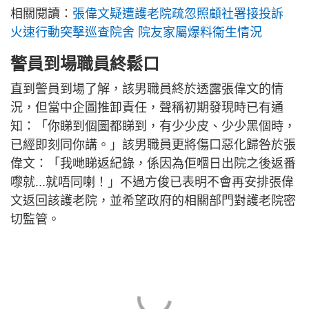
相關閱讀：
張偉文疑遭護老院疏忽照顧社署接投訴
火速行動突擊巡查院舍 院友家屬爆料衞生情況
警員到場職員終鬆口
直到警員到場了解，該男職員終於透露張偉文的情
況，但當中企圖推卸責任，聲稱初期發現時已有通
知：「你睇到個圖都睇到，有少少皮、少少黑個時，
已經即刻同你講。」該男職員更將傷口惡化歸咎於張
偉文：「我哋睇返紀錄，係因為佢嗰日出院之後返番
嚟就...就唔同喇！」不過方俊已表明不會再安排張偉
文返回該護老院，並希望政府的相關部門對護老院密
切監管。