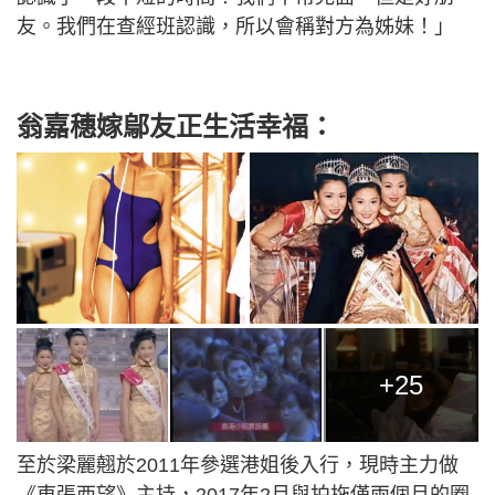
友。我們在查經班認識，所以會稱對方為姊妹！」
翁嘉穗嫁鄔友正生活幸福：
+25
至於梁麗翹於2011年參選港姐後入行，現時主力做