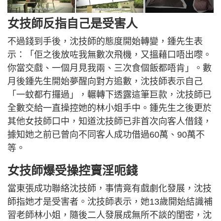
女技師反指自己是受害人
不過錢到手後，沈技師的態度開始轉變，鍾先生表
示：「佢之後放咗我無數次飛機，又搵藉口唔出嚟。
你當交戲、一個月見我兩、三次食個飯都唔肯」。數
月後鍾先生開始夢醒向對方追數，沈技師表示自己
「一蚊都冇攞過」，輾轉下透露這筆巨款，沈技師已
全數交給一直操控她的林小姐手中。鍾先生之後更於
其他女技師口中，知道沈技師已非首次向客人借錢，
據知她之前已曾向不同客人成功借過60萬、90萬不
等。
女技師爆受操控賣淫呃錢
當東張成功聯絡沈技師，事情竟有戲劇化發展，沈技
師指她才是受害者。沈技師表示，她13歲開始結識補
習老師林小姐，隨後二人發展成無所不談的閨密，沈