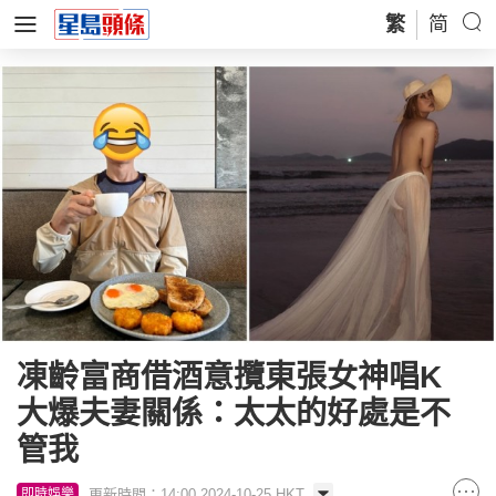
繁
简
凍齡富商借酒意攬東張女神唱K
大爆夫妻關係：太太的好處是不
管我
更新時間：14:00 2024-10-25 HKT
即時娛樂