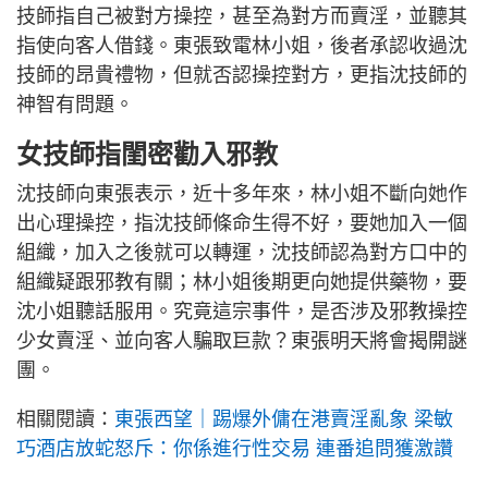
技師指自己被對方操控，甚至為對方而賣淫，並聽其
指使向客人借錢。東張致電林小姐，後者承認收過沈
技師的昂貴禮物，但就否認操控對方，更指沈技師的
神智有問題。
女技師指閨密勸入邪教
沈技師向東張表示，近十多年來，林小姐不斷向她作
出心理操控，指沈技師條命生得不好，要她加入一個
組織，加入之後就可以轉運，沈技師認為對方口中的
組織疑跟邪教有關；林小姐後期更向她提供藥物，要
沈小姐聽話服用。究竟這宗事件，是否涉及邪教操控
少女賣淫、並向客人騙取巨款？東張明天將會揭開謎
團。
相關閱讀：
東張西望｜踢爆外傭在港賣淫亂象 梁敏
巧酒店放蛇怒斥：你係進行性交易 連番追問獲激讚