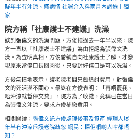
疑年半冇沖涼、瞞病情 社署介入料兩月內調遷丨獨
家
院方稱「社康護士不建議」洗澡
談到張偉文的洗澡問題，方俊指過去一年半以來，院
方一直以「社康護士不建議」為由拒絕為張偉文洗
澡。為查明真相，方俊曾親自向社康護士了解，才發
現原來當傷口長回肉後，只要封好傷口是可以洗澡。
方俊氣憤地表示，護老院老闆只顧追討費用，對張偉
文的死活漠不關心。最終在方俊表明：「再唔覆我、
唔沖涼就暫停交費」，院方為了收錢，竟稱已在當日
為張偉文沖涼，要求方俊補繳費用。
相關閱讀：
張偉文託方俊處理後事及資產 經理人爆
年半冇沖涼斥護老院疏忽 網民：探佢嗰啲人咁都唔
知？