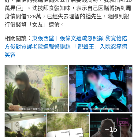
萬畀佢」。沈技師食髓知味，表示自己因賭博搞到周
身債問借128萬，已經失去理智的鍾先生，隨即到銀
行借錢幫「女友」還債。
相關閱讀：
東張西望丨張偉文遭疏忽照顧 黎寬怡陪
方俊對質護老院遭報警驅趕 「靚聲王」入院忍痛擠
笑容
+15