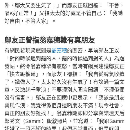
外，鄔太又要生氣了！」而鄔友正就回覆：「不會，
唱K好正常！」又指太太的好處是不管自己：「我哋
好自由，不管大家」。
鄔友正曾指翁嘉穗難有真朋友
有網民發現梁麗翹是
翁嘉穗
的閨密，早前鄔友正以
「對的時候遇到錯的人，錯的時候遇到對的人」為題
發帖，終令翁嘉穗罕有震怒，當時有網民建議鄔友正
「快去跪榴蓮」，而鄔友正卻指：「我自從脾氣收斂
了，識做人了，太太好久沒有生氣了！冇諗過一篇文
章，又激起千重浪！不要理別人聞言聞語！不理佢便
沒有傷害。」鄔友正在回應中更表示，「應該是朋友
興風作浪，我覺得係佢身邊啲朋友不滿！現今社會，
真正的朋友好難找！」翁嘉穗隨即即分享與樂壇天后
鄭秀文（Sammi）飯敘照片，並寫道：「我跟Sammi
認識了一段不短的時間！我們不常見面，但是好朋