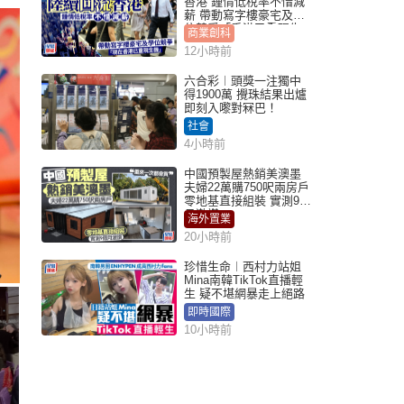
香港 鍾情低稅率不惜減
薪 帶動寫字樓豪宅及學
位競爭「香港已重現生
商業創科
機」
12小時前
六合彩︱頭獎一注獨中
得1900萬 攪珠結果出爐
即刻入嚟對冧巴！
社會
4小時前
中國預製屋熱銷美澳墨
夫婦22萬購750呎兩房戶
零地基直接組裝 實測9個
月激讚
海外置業
20小時前
珍惜生命︱西村力站姐
Mina南韓TikTok直播輕
生 疑不堪網暴走上絕路
即時國際
10小時前