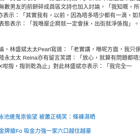
無數男友的前餅碎成員區文詩也加入討論，「我知嘅，所
禮賢亦表示：「其實我有，以前，因為唔多唔少都有一滴，如
表態表示：「我喺屋企屙就一定會抹，出街就淨係揈」。
與討論，林盛斌太太Pearl寫道：「老實講，喺呢方面，我只
永太太 Reina亦有留言笑謂：「放心，就算有問題都唔
X咁揈，揈到乾為止」對此林盛斌亦表示：「我完全一
斌泳池邊鬼祟偷望 被蕭正楠笑：條褲濕晒
牌搶Fo 吸金力強一家六口越住越豪