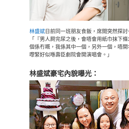
林盛斌
日前同一班朋友食飯，席間突然探討
「『男人屙完尿之後，會唔會用紙巾抹下條
個係冇嘅，我係其中一個，另外一個，唔開名
嚟緊好似喺壽臣劇院會開演唱會。」
林盛斌豪宅內貌曝光：