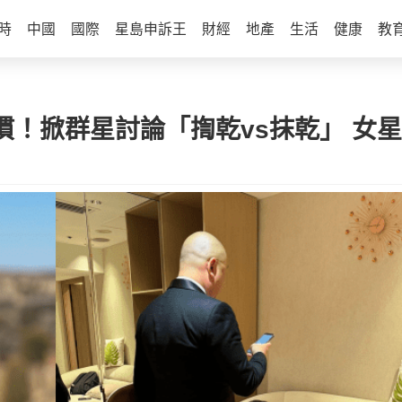
時
中國
國際
星島申訴王
財經
地產
生活
健康
教
慣！掀群星討論「揈乾vs抹乾」 女