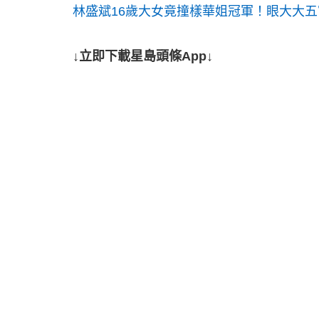
林盛斌16歲大女竟撞樣華姐冠軍！眼大大五
↓立即下載星島頭條App↓