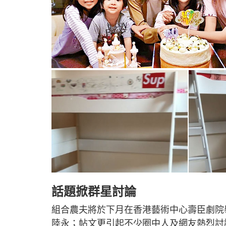
話題掀群星討論
組合農夫將於下月在香港藝術中心壽臣劇院舉
陸永；帖文更引起不少圈中人及網友熱烈討