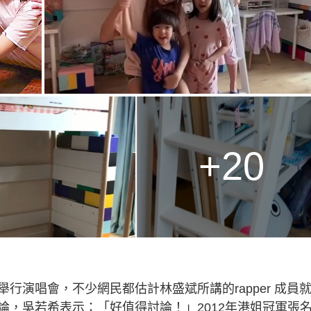
+20
行演唱會，不少網民都估計林盛斌所講的rapper 成員
論，吳若希表示：「好值得討論！」2012年港姐冠軍張