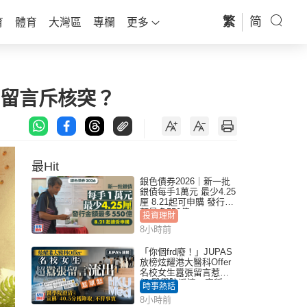
繁
简
育
體育
大灣區
專欄
更多
星留言斥核突？
最Hit
銀色債券2026｜新一批
銀債每手1萬元 最少4.25
厘 8.21起可申購 發行金
額最多550億
投資理財
8小時前
「你個frd廢！」JUPAS
放榜炫耀港大醫科Offer
名校女生囂張留言惹眾
怒 醫學院澄清：宣稱
時事熱話
「40.5分獲錄取」不符事
8小時前
實｜Juicy叮