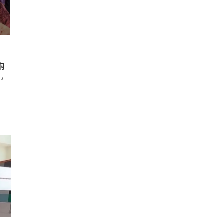
：
兩
，