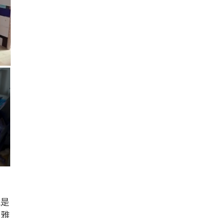
就是
名雅