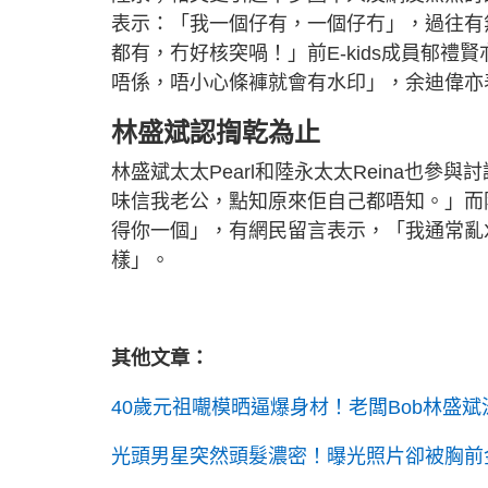
表示：「我一個仔有，一個仔冇」，過往有
都有，冇好核突喎！」前E-kids成員郁
唔係，唔小心條褲就會有水印」，余迪偉亦
林盛斌認揈乾為止
林盛斌太太Pearl和陸永太太Reina也參
味信我老公，點知原來佢自己都唔知。」而陸
得你一個」，有網民留言表示，「我通常亂
樣」。
其他文章：
40歲元祖𡃁模晒逼爆身材！老闆Bob林盛
光頭男星突然頭髮濃密！曝光照片卻被胸前金