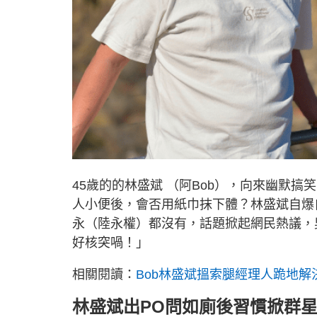
45歲的的林盛斌 （阿Bob），向來幽默搞
人小便後，會否用紙巾抹下體？林盛斌自爆自
永（陸永權）都沒有，話題掀起網民熱議，
好核突喎！」
相關閱讀：
Bob林盛斌搵索腿經理人跪地解
林盛斌出PO問如廁後習慣掀群