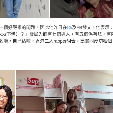
一個好嚴肅的問題，因此他昨日在
IG
及FB發文，他表示
XX(下體）？』飯局入面有七個男人，有五個係有嘅，有
啦，自己估啦，香港二人rapper組合，高啲同瘦啲嗰個