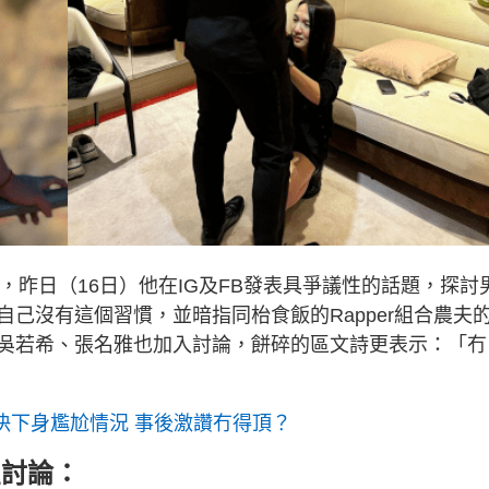
笑，昨日（16日）他在IG及FB發表具爭議性的話題，探討
己沒有這個習慣，並暗指同枱食飯的Rapper組合農夫
吳若希、張名雅也加入討論，餅碎的區文詩更表示：「冇
決下身尷尬情況 事後激讚冇得頂？
星討論：