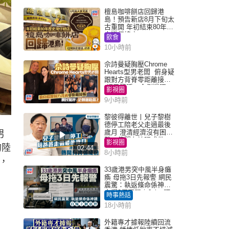
檀島咖啡餅店回歸港
島！預告新店8月下旬太
古重開 年初結束80年歷
史灣仔總店
飲食
10小時前
佘詩曼疑胸壓Chrome
Hearts型男老闆 俯身疑
跟對方背脊零距離接觸
網民驚呼：企側邊唔
影視圈
得？
9小時前
黎彼得離世丨兒子黎樹
德停工陪老父走過最後
歲月 澄清經濟沒有困
男
難：傳聞有誇張成份
影視圈
的陸
02:44
8小時前
，
33歲港男突中風半身癱
瘓 母拖3日先報警 網民
震驚：執返條命係神蹟
自爆2個惡習｜Juicy叮
時事熱話
18小時前
外籍專才據報陸續回流