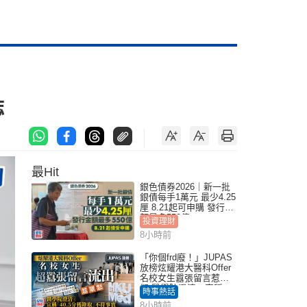
誌
最Hit
銀色債券2026｜新一批
銀債每手1萬元 最少4.25
厘 8.21起可申購 發行金
額最多550億
投資理財
8小時前
「你個frd廢！」JUPAS
放榜炫耀港大醫科Offer
名校女生囂張留言惹眾
怒 醫學院澄清：宣稱
時事熱話
「40.5分獲錄取」不符事
8小時前