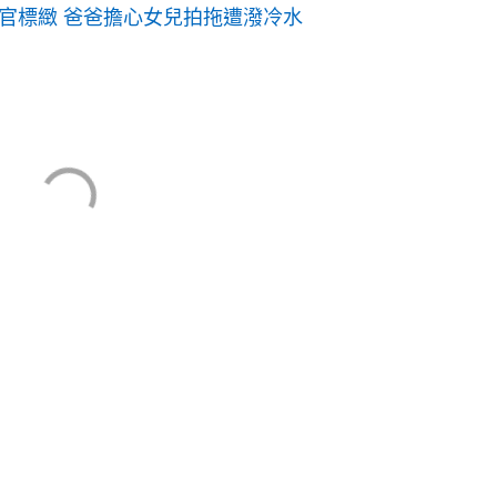
官標緻 爸爸擔心女兒拍拖遭潑冷水