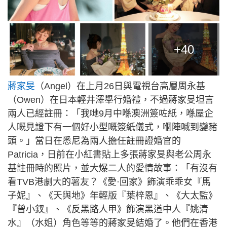
+40
蔣家旻
（Angel）在上月26日與電視台高層周永基
（Owen）在日本輕井澤舉行婚禮，不過蔣家旻坦言
兩人已經註冊：「我哋9月中喺澳洲簽咗紙，喺屋企
人嘅見證下有一個好小型嘅簽紙儀式，嗰陣喊到變豬
頭。」當日在悉尼為兩人擔任註冊證婚官的
Patricia，日前在小紅書貼上多張蔣家旻與老公周永
基註冊時的照片，並大爆二人的愛情故事：「有沒有
看TVB港劇大的薯友？《愛·回家》飾演乖乖女『馬
子妮』、《天與地》年輕版『葉梓恩』、《大太監》
『曾小釵』、《反黑路人甲》飾演黑道中人『姚清
水』（水姐）角色等等的蔣家旻結婚了。他們在香港