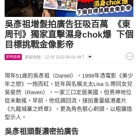
吳彥祖增髮拍廣告狂吸百萬 《東
周刊》獨家直擊濕身chok爆 下個
目標挑戰金像影帝
更新時間：12:00 2026-08-04 HKT
即時娛樂
現年51歲的吳彥祖（Daniel），1998年憑電影《美少
年之戀》一炮而紅，近年與名模太太Lisa S.帶同女兒
吳斐然（Raven），一家三口定居美國，但男神地位
從未動搖。早前，他低調回流，接拍重量級港產片
《九龍城寨之終章》，更為角色狠心剃頭，以粗獷造
型示人。
吳彥祖頭髮濃密拍廣告