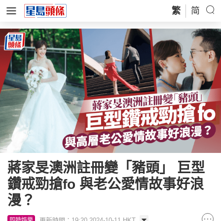
繁
简
蔣家旻澳洲註冊變「豬頭」 巨型
鑽戒勁搶fo 與老公愛情故事好浪
漫？
更新時間：19:20 2024-10-11 HKT
即時娛樂