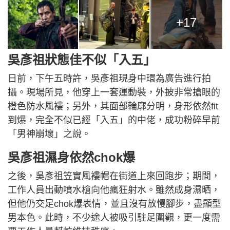
+17
吳彥祖狀態佳不似「入五」
日前，下午五時許，吳彥祖現身中環為廣告進行拍
攝。現場所見，他穿上一套運動裝，外披非常搶眼的
橙色防水風褸；另外，其面部輪廓分明，身形依然fit
到爆，完全不似已經「入五」的中佬，成功粉碎早前
「男神崩壞」之說。
吳彥祖濕身依然chok爆
之後，吳彥祖笠實風褸帽在街道上來回跑步；期間，
工作人員出動噴水槍向他瘋狂射水。雖然成身濕晒，
但他仍交足chok爆表情，並且沒有放慢腳步，盡顯型
男本色。此時，不少途人被吸引駐足圍觀，更一度需