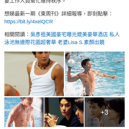
要工作人員幫忙維持秩序。
想睇最新一期《東周刊》詳細報導，即刻點擊：
https://bit.ly/4xelQCR
相關閱讀：
吳彥祖美國豪宅曝光媲美豪華酒店 私人
泳池無邊際花園超奢華 老婆Lisa S.素顏出鏡
+3