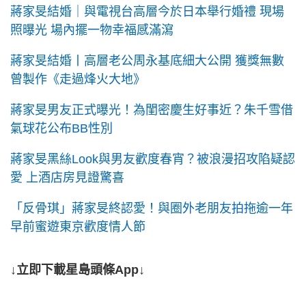
蔣家旻結婚｜與電視台高層今於日本舉行婚禮 現場
照曝光 場內擺一物幸福感滿瀉
蔣家旻結婚丨高層老公周永基底細大公開 獲獎無數
曾製作《走過烽火大地》
蔣家旻男友正式曝光！為閨密慶生好事近？朱千雪借
氣球花公布BB性別
蔣家旻黑絲Look與男友歡度春宵？被浪漫招攻陷疑認
愛 上酒店房見證驚喜
「反骨琪」蔣家旻終認愛！與圈外老朋友拍拖逾一年
早前蜜遊東京歡度情人節
↓立即下載星島頭條App↓