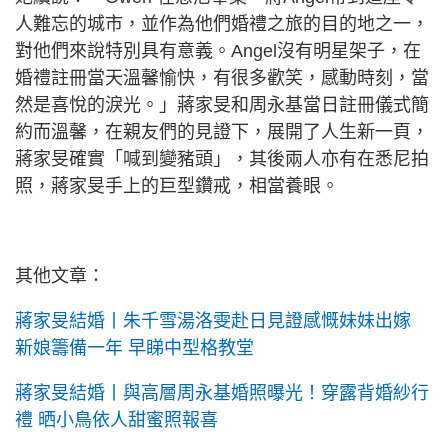
人難忘的城市，並作為他們婚禮之旅的目的地之一，
對他們來說特別具有意義。Angel沒有明星架子，在
婚禮註冊當天溫馨愉快，有很多歡笑，感動時刻，當
然是喜悅的淚光。」蔣家旻和周永基當日註冊儀式簡
約而溫馨，在親友們的見證下，展開了人生新一頁，
蔣家旻確實「喊到變豬頭」，其後兩人亦有在悉尼拍
照，蔣家旻手上的巨型鑽戒，相當養眼。
其他文章：
蔣家旻結婚丨朱千雪湯洛雯赴日見證感慨妹妹出嫁
新娘籌備一年 早睇中型格教堂
蔣家旻結婚丨與高層周永基婚照曝光！穿露背婚紗行
禮 晒小鳥依人甜蜜照報喜