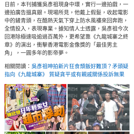
日前，本刊捕獲吳彥祖現身中環，實行一邊拍戲，一
邊拍廣告搵真銀。現場所見，他戴上假髮，收起電影
中的鏟青頭，在酷熱天氣下穿上防水風褸來回奔跑，
全情投入，表現專業。據知情人士透露，吳彥祖今次
回港除極速吸逾過百萬外，更希望靠《九龍城寨之終
章》的演出，衝擊香港電影金像獎的「最佳男主
角」，一圓多年的影帝夢。
相關閱讀：
吳彥祖呻拍新片狂食頹飯好難頂？矛頭疑
指向《九龍城寨》 質疑貪平或有親戚關係投訴無果