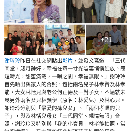
+21
謝玲玲
昨日在社交網貼出
影片
，並發文寫道：「三代
同堂，歳月静好，幸福在每一寸光陰裏悄悄綻放。簡
短時光，甜蜜滿載，一瞬之間，幸福無限。」謝玲玲
首先晒出與家人的合照，包括兩名兒子林孝賢及林孝
能，大女林恬兒與老公何正德及一對子女，不過就未
見另外兩名女兒林顥伊（原名：林愛兒）及林心兒。
謝玲玲分別與「最愛的孫兒女」、「兩個孝順的兒
子」，與及林恬兒母女「三代同堂、親情無限」合
照，謝玲玲又特別與「我的小寶貝」林孝能拍照，當