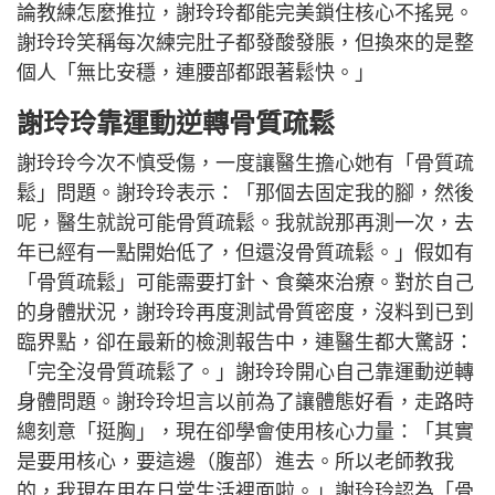
論教練怎麼推拉，謝玲玲都能完美鎖住核心不搖晃。
謝玲玲笑稱每次練完肚子都發酸發脹，但換來的是整
個人「無比安穩，連腰部都跟著鬆快。」
謝玲玲靠運動逆轉骨質疏鬆
謝玲玲今次不慎受傷，一度讓醫生擔心她有「骨質疏
鬆」問題。謝玲玲表示：「那個去固定我的腳，然後
呢，醫生就說可能骨質疏鬆。我就說那再測一次，去
年已經有一點開始低了，但還沒骨質疏鬆。」假如有
「骨質疏鬆」可能需要打針、食藥來治療。對於自己
的身體狀況，謝玲玲再度測試骨質密度，沒料到已到
臨界點，卻在最新的檢測報告中，連醫生都大驚訝：
「完全沒骨質疏鬆了。」謝玲玲開心自己靠運動逆轉
身體問題。謝玲玲坦言以前為了讓體態好看，走路時
總刻意「挺胸」，現在卻學會使用核心力量：「其實
是要用核心，要這邊（腹部）進去。所以老師教我
的，我現在用在日常生活裡面啦。」謝玲玲認為「骨