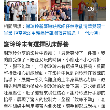
+26
相關閱讀：
謝玲玲新疆遊缺席細仔林孝能清華雙碩士
畢業 拒當軟弱單親媽行鐵腕教育締造「一門六傑」
謝玲玲未有選擇臥床靜養
謝玲玲分享的影片中透露：「最近突發了一件事，我
的腳受傷了。陪孫女玩的時候，小腳趾不小心骨折
了，腳不能動。」但謝玲玲未有選擇臥床靜養，反而
堅持做核心訓練運動。在影片中見到謝玲玲在教練的
指導下，展開一系列高難度的上半身與核心訓練。教
練先利用彈力帶放在謝玲玲的肋骨下端，要求她透過
吐氣壓住、肚子繃緊來穩住核心。謝玲玲進行手腳的
抬舉，展現了驚人的控制力，全程「紋絲不動」，甚
至在訓練中利用膝蓋內側夾球，讓手腳形成對抗，無