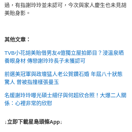
過，有指謝玲玲並未認可，今次與家人慶生也未見胡
美貽身影。
其他文章：
TVB小花胡美貽借男友4億獨立屋拍節目？浸溫泉晒
養眼身材 傳戀謝玲玲長子未獲認可
前選美冠軍與政壇猛人老公賀鑽石婚 年屆八十狀態
驚人 曾被指撞樣張曼玉
名媛謝玲玲曝光碩士細仔與何超欣合照！大爆二人關
係：心裡非常的欣慰
↓立即下載星島頭條App↓