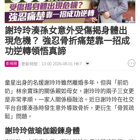
謝玲玲湊孫女意外受傷揭身體出
現危機？ 強忍骨折痛楚靠一招成
功逆轉領悟真諦
更新時間：13:00 2026-08-01 HKT
影視圈
童星出身的名媛謝玲玲雖然離婚多年，但與「前奶
奶」林余寶珠的關係親如母女，謝玲玲的兩子三女更
是非常孝順，一家人關係極融洽。近日謝玲玲在社交
平台自爆湊孫時發生意外導致骨折，更衍生「骨質疏
鬆」問題。
謝玲玲做瑜伽鍛鍊身體