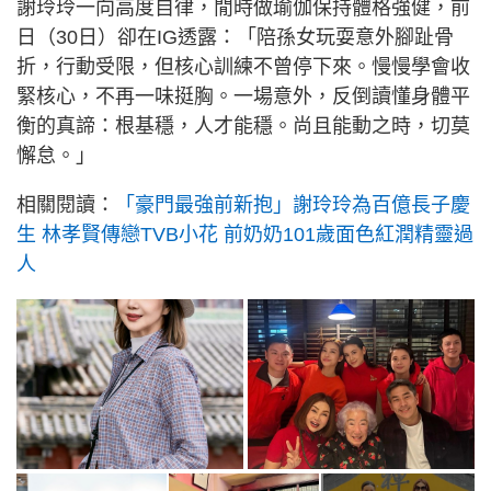
謝玲玲一向高度自律，閒時做瑜伽保持體格強健，前
日（30日）卻在IG透露：「陪孫女玩耍意外腳趾骨
折，行動受限，但核心訓練不曾停下來。慢慢學會收
緊核心，不再一味挺胸。一場意外，反倒讀懂身體平
衡的真諦：根基穩，人才能穩。尚且能動之時，切莫
懈怠。」
相關閱讀：
「豪門最強前新抱」謝玲玲為百億長子慶
生 林孝賢傳戀TVB小花 前奶奶101歲面色紅潤精靈過
人