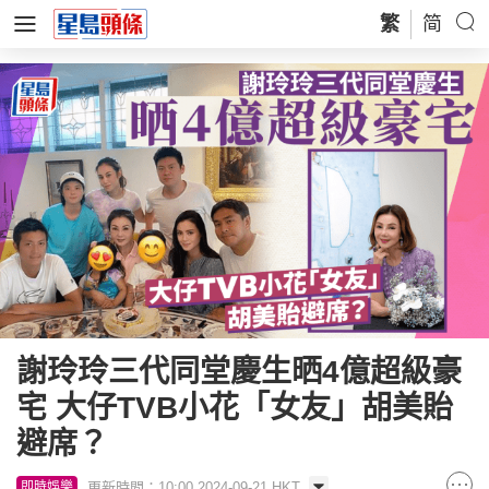
繁
简
謝玲玲三代同堂慶生晒4億超級豪
宅 大仔TVB小花「女友」胡美貽
避席？
更新時間：10:00 2024-09-21 HKT
即時娛樂