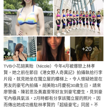
+20
TVB小花胡美貽（Nicole）今年4月被爆戀上林孝
賢，她之前在節目《港女野人奇異記》拍攝執拾行李
片段，就見她坐在獨立屋的樓梯上，令人懷疑她是在
男友的豪宅內拍攝。胡美貽3月慶祝30歲生日，請來
廖慧儀、陳若思及黃嘉雯等好友到豪宅慶生，見到豪
宅內極具氣派，2月時都有分享該獨立屋的照片，因
而傳出她成功進駐林孝賢的「超級豪宅」同居。不