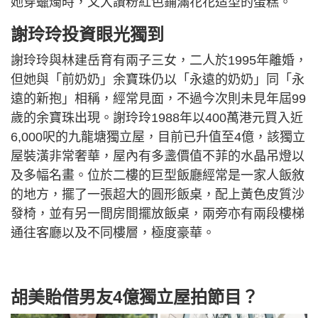
她穿蠟燭時，又大讚粉紅色鋪滿花花造型的蛋糕。
謝玲玲投資眼光獨到
謝玲玲與林建岳育有兩子三女，二人於1995年離婚，
但她與「前奶奶」余寶珠仍以「永遠的奶奶」同「永
遠的新抱」相稱，經常見面，不過今次則未見年屆99
歲的余寶珠出現。謝玲玲1988年以400萬港元買入近
6,000呎的九龍塘獨立屋，目前已升值至4億，該獨立
屋裝潢非常奢華，屋內有多盞價值不菲的水晶吊燈以
及多幅名畫。位於二樓的巨型飯廳經常是一家人飯敘
的地方，擺了一張超大的圓形飯桌，配上黃色皮質沙
發椅，並有另一間房間擺放飯桌，兩旁亦有兩段樓梯
通往客廳以及不同樓層，極度豪華。
胡美貽借男友4億獨立屋拍節目？