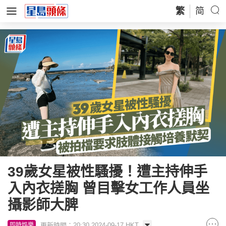
繁
简
39歲女星被性騷擾！遭主持伸手
入內衣搓胸 曾目擊女工作人員坐
攝影師大脾
更新時間：20:30 2024-09-17 HKT
即時娛樂