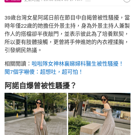
39歲台灣女星阿諾日前在節目中自揭曾被性騷擾，當
時年僅22歲的她擔任外景主持，身為外景主持人兼製
作人的搭檔卻半夜敲門，並表示彼此為了培養默契，
所以要有肢體接觸，更曾將手伸進她的內衣裡揉胸，
引發網民熱議。
相關閲讀：
啦啦隊女神林襄睇婦科醫生被性騷擾！
聞7個字嚇傻：超想吐，超可怕！
阿諾自爆曾被性騷擾？