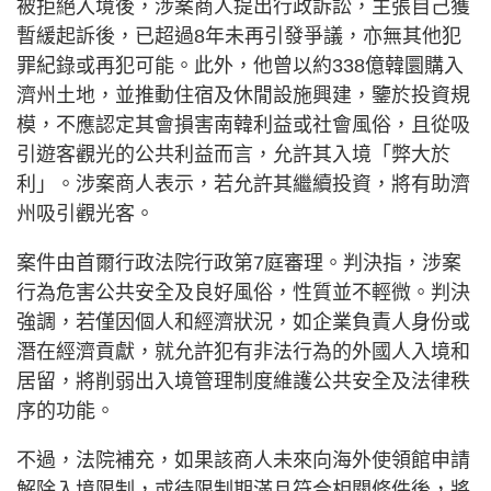
被拒絕入境後，涉案商人提出行政訴訟，主張自己獲
暫緩起訴後，已超過8年未再引發爭議，亦無其他犯
罪紀錄或再犯可能。此外，他曾以約338億韓圜購入
濟州土地，並推動住宿及休閒設施興建，鑒於投資規
模，不應認定其會損害南韓利益或社會風俗，且從吸
引遊客觀光的公共利益而言，允許其入境「弊大於
利」。涉案商人表示，若允許其繼續投資，將有助濟
州吸引觀光客。
案件由首爾行政法院行政第7庭審理。判決指，涉案
行為危害公共安全及良好風俗，性質並不輕微。判決
強調，若僅因個人和經濟狀況，如企業負責人身份或
潛在經濟貢獻，就允許犯有非法行為的外國人入境和
居留，將削弱出入境管理制度維護公共安全及法律秩
序的功能。
不過，法院補充，如果該商人未來向海外使領館申請
解除入境限制，或待限制期滿且符合相關條件後，將