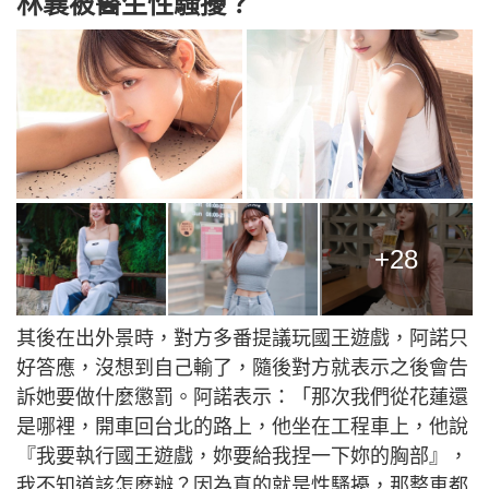
林襄被醫生性騷擾？
+28
其後在出外景時，對方多番提議玩國王遊戲，阿諾只
好答應，沒想到自己輸了，隨後對方就表示之後會告
訴她要做什麼懲罰。阿諾表示：「那次我們從花蓮還
是哪裡，開車回台北的路上，他坐在工程車上，他說
『我要執行國王遊戲，妳要給我捏一下妳的胸部』，
我不知道該怎麼辦？因為真的就是性騷擾，那整車都