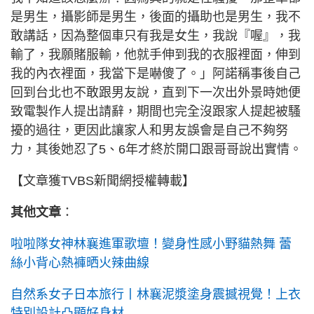
是男生，攝影師是男生，後面的攝助也是男生，我不
敢講話，因為整個車只有我是女生，我說『喔』，我
輸了，我願賭服輸，他就手伸到我的衣服裡面，伸到
我的內衣裡面，我當下是嚇傻了。」阿諾稱事後自己
回到台北也不敢跟男友說，直到下一次出外景時她便
致電製作人提出請辭，期間也完全沒跟家人提起被騷
擾的過往，更因此讓家人和男友誤會是自己不夠努
力，其後她忍了5、6年才終於開口跟哥哥說出實情。
【文章獲TVBS新聞網授權轉載】
其他文章
：
啦啦隊女神林襄進軍歌壇！變身性感小野貓熱舞 蕾
絲小背心熱褲晒火辣曲線
自然系女子日本旅行丨林襄泥漿塗身震撼視覺！上衣
特別設計凸顯好身材