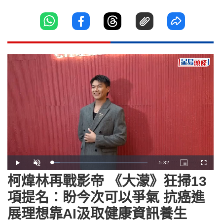
Remaining
-
5:32
Loaded
:
Play
Unmute
Picture-
Fullscr
8.48%
in-
Picture
柯煒林再戰影帝 《大濛》狂掃13
Time
項提名：盼今次可以爭氣 抗癌進
展理想靠AI汲取健康資訊養生