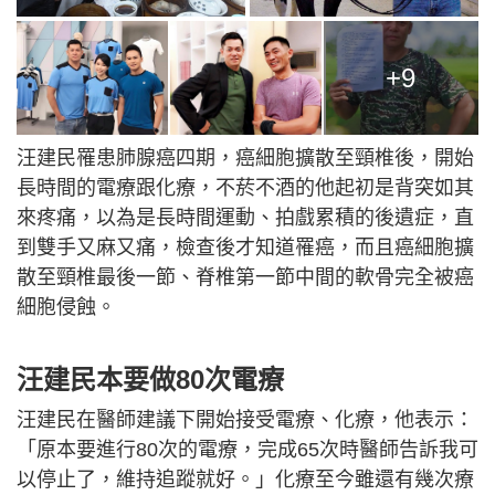
+9
汪建民罹患肺腺癌四期，癌細胞擴散至頸椎後，開始
長時間的電療跟化療，不菸不酒的他起初是背突如其
來疼痛，以為是長時間運動、拍戲累積的後遺症，直
到雙手又麻又痛，檢查後才知道罹癌，而且癌細胞擴
散至頸椎最後一節、脊椎第一節中間的軟骨完全被癌
細胞侵蝕。
汪建民本要做80次電療
汪建民在醫師建議下開始接受電療、化療，他表示：
「原本要進行80次的電療，完成65次時醫師告訴我可
以停止了，維持追蹤就好。」化療至今雖還有幾次療