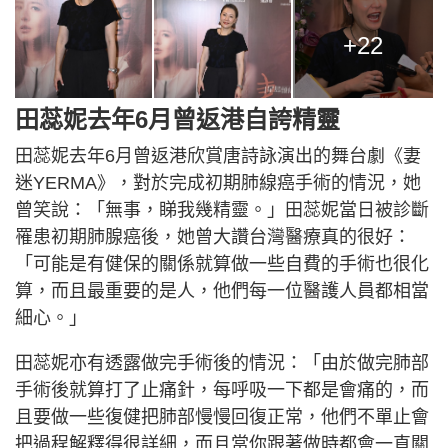
+22
田蕊妮去年6月曾返港自誇精靈
田蕊妮去年6月曾返港欣賞唐詩詠演出的舞台劇《妻
迷YERMA》，對於完成初期肺線癌手術的情況，她
曾笑說：「無事，睇我幾精靈。」田蕊妮當日被診斷
罹患初期肺腺癌後，她曾大讚台灣醫療真的很好：
「可能是有健保的關係就算做一些自費的手術也很化
算，而且最重要的是人，他們每一位醫護人員都相當
細心。」
田蕊妮亦有透露做完手術後的情況：「由於做完肺部
手術後就算打了止痛針，每呼吸一下都是會痛的，而
且要做一些復健把肺部慢慢回復正常，他們不單止會
把過程解釋得很詳細，而且當你跟著做時都會一直關