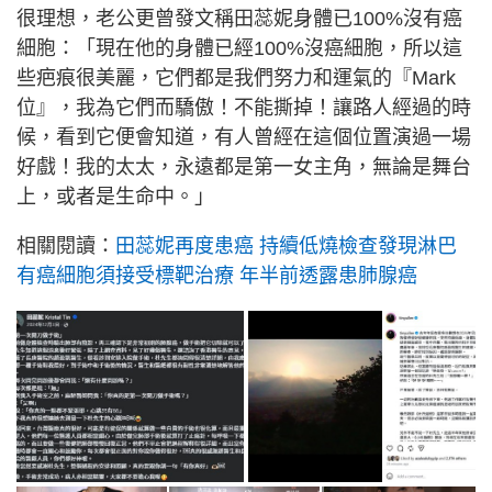
很理想，老公更曾發文稱田蕊妮身體已100%沒有癌
細胞：「現在他的身體已經100%沒癌細胞，所以這
些疤痕很美麗，它們都是我們努力和運氣的『Mark
位』，我為它們而驕傲！不能撕掉！讓路人經過的時
候，看到它便會知道，有人曾經在這個位置演過一場
好戲！我的太太，永遠都是第一女主角，無論是舞台
上，或者是生命中。」
相關閱讀：
田蕊妮再度患癌 持續低燒檢查發現淋巴
有癌細胞須接受標靶治療 年半前透露患肺腺癌