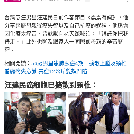
台灣患癌男星汪建民日前作客節目《震震有詞》，他
分享經歷母親罹癌失智以及自己抗癌的過程，他透露
因化療太痛苦，曾默默向老天爺喊話：「拜託你把我
帶走。」此外也聊及跟家人一同照顧母親的辛苦歷
程。
相關閲讀：
56歲男星患肺腺癌4期！擴散上腦及頸椎
曾癲癇失意識 暴瘦12公斤雙頰凹陷
汪建民癌細胞已擴散到頸椎：