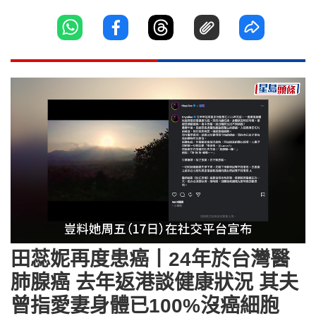
Loaded
:
Unmute
79.37%
田蕊妮再度患癌丨24年於台灣醫
肺腺癌 去年返港談健康狀況 其夫
曾指愛妻身體已100%沒癌細胞