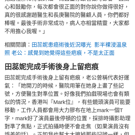
心和鼓勵你，每次都會很正面的對你說你做得很好，
真的很感謝趙醫生和長庚醫院的醫顧人員，你們都好
棒喔。最後手術非常成功，病人亦相當精靈，大家都
不用擔心我喔。」
相關閱讀：
田蕊妮患癌術後近況曝光 影半裸浸溫泉
照 老公：感覺到她覺得這些疤痕，不是太正面
田蕊妮完成手術後身上留疤痕
田蕊妮完成手術後身上留有疤痕，老公曾稱代表好運
氣：「她開刀的時候，醫院用筆在她身上畫了些記
號，方便醫生對準位置。好像我們拍戲現場也會有類
似的情況，香港叫『Mark位』，有些鏡頭演員可能要
移動，工作人員都會用大力膠布在地上mark一個T
字，mark好了演員最後停頓的位置，採排時攝影助理
對準了焦點，正式拍攝時便不會走焦（如果演員沒有
誤差的話）。正如我也幫太太擦掉那些記號一樣，但