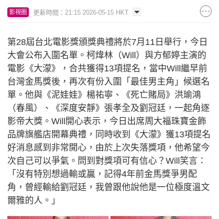
更新時間：21:15 2026-05-15 HKT
影視圈
第28屆台北電影獎頒獎典禮將於7月11日舉行，今日
大會公布入圍名單。柯煒林（Will）與方郁婷主演的
電影《大濛》，合共獲得13項提名，當中Will繼早前
台灣金馬獎後，再次有份入圍「最佳男主角」候選名
單。他與《泥娃娃》楊祐寧、《死亡賭局》洪瑜鴻
（春風）、《深度安靜》張孝全及劉冠廷，一起角逐
影帝大獎。Will開心表示，今日出席周大福珠寶金飾
品牌旗艦店開幕典禮，同時收到《大濛》獲13項提名
好消息感到非常開心，由於上次失落獎項，他希望今
次自己可以爭氣。問到對獎項可有信心？Will笑言：
「沒有特別想過輸或贏，記得4年前金馬獎爭男配
角，曾經輸給劉冠廷，我曾跟他說他是一位極度溫文
爾雅的人。」