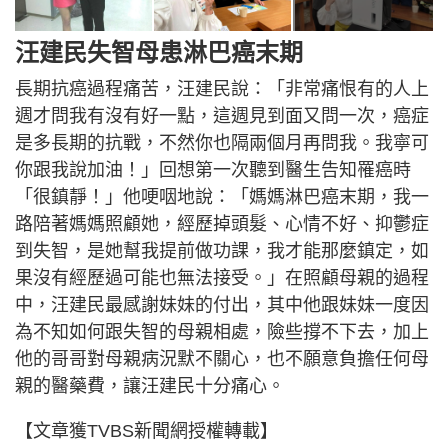
汪建民失智母患淋巴癌末期
長期抗癌過程痛苦，汪建民說：「非常痛恨有的人上
週才問我有沒有好一點，這週見到面又問一次，癌症
是多長期的抗戰，不然你也隔兩個月再問我。我寧可
你跟我說加油！」回想第一次聽到醫生告知罹癌時
「很鎮靜！」他哽咽地說：「媽媽淋巴癌末期，我一
路陪著媽媽照顧她，經歷掉頭髮、心情不好、抑鬱症
到失智，是她幫我提前做功課，我才能那麼鎮定，如
果沒有經歷過可能也無法接受。」在照顧母親的過程
中，汪建民最感謝妹妹的付出，其中他跟妹妹一度因
為不知如何跟失智的母親相處，險些撐不下去，加上
他的哥哥對母親病況默不關心，也不願意負擔任何母
親的醫藥費，讓汪建民十分痛心。
【文章獲TVBS新聞網授權轉載】