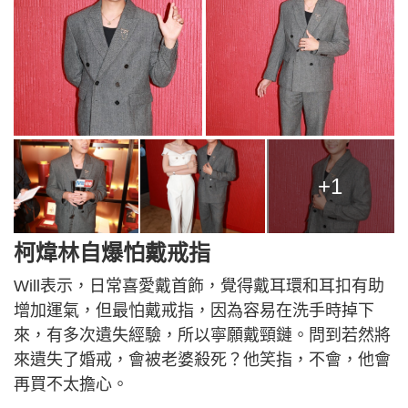
+1
柯煒林自爆怕戴戒指
Will表示，日常喜愛戴首飾，覺得戴耳環和耳扣有助
增加運氣，但最怕戴戒指，因為容易在洗手時掉下
來，有多次遺失經驗，所以寧願戴頸鏈。問到若然將
來遺失了婚戒，會被老婆殺死？他笑指，不會，他會
再買不太擔心。