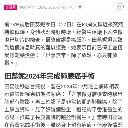
更新時間：18:42 2026-04-17 HKT
影視圈
前TVB視后田蕊妮今日（17日）在IG撰文稱近來突然
持續低燒，身體狀況時好時壞，經醫生建議下入院做
淋巴切片的檢查，最終確認是癌細胞。田蕊妮坦言聽
到這個消息時真的難以接受，她表示目前已停工並接
受鏢靶藥治療：「世事無常，除了放鬆，亦只有放
鬆。」
田蕊妮2024年完成肺腺癌手術
田蕊妮移居台灣後，曾在2024年12月貼上病床相表
示被診斷罹患初期肺腺癌：「之前做身體檢查時驗出
肺部有陰影，再三確認下是非常初期的肺腺癌，除了
上網查資料，見了好幾個醫生，還諮詢了香港醫生的
意見，推薦了長庚醫院的趙盈凱醫生。」當時田蕊妮
在台灣完成手術後，雖然身上留有疤痕，但康復情況