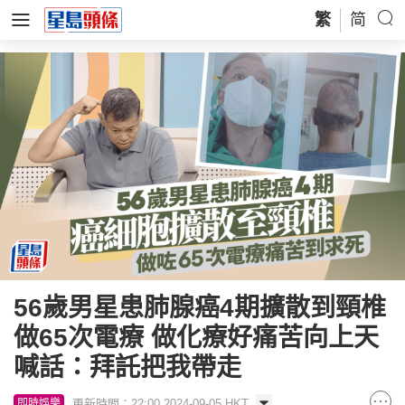
繁
简
56歲男星患肺腺癌4期擴散到頸椎
做65次電療 做化療好痛苦向上天
喊話：拜託把我帶走
更新時間：22:00 2024-09-05 HKT
即時娛樂