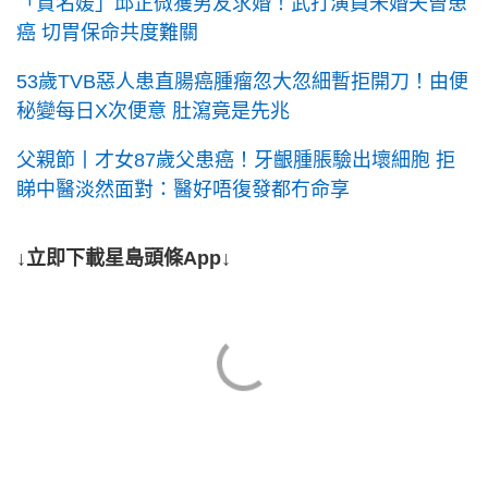
「賈名媛」邱芷微獲男友求婚！武打演員未婚夫曾患
癌 切胃保命共度難關
53歲TVB惡人患直腸癌腫瘤忽大忽細暫拒開刀！由便
秘變每日X次便意 肚瀉竟是先兆
父親節丨才女87歲父患癌！牙齦腫脹驗出壞細胞 拒
睇中醫淡然面對：醫好唔復發都冇命享
↓立即下載星島頭條App↓