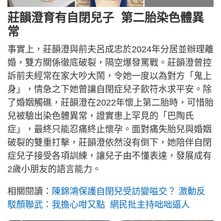
莊韻澄育有自閉兒子 第二胎染色體異
常
事實上，莊韻澄與前夫呂成忠於2024年分居並辦理離
婚，雙方關係徹底破裂，隔空爆發罵戰。莊韻澄曾控
訴前夫經常在家大吵大鬧，令她一度以為對方「鬼上
身」，情急之下她曾讓自閉症兒子飲符水求平安。除
了婚姻觸礁，莊韻澄在2022年懷上第二胎時，可惜胎
兒被驗出染色體異常，證實患上罕見的「巴陶氏
症」，最終只能忍痛終止懷孕。面對痛失胎兒與婚姻
破裂的雙重打擊，莊韻澄依然沒有倒下，她陪伴自閉
症兒子接受各項訓練，讓兒子由不懂表達，發展成有
2歲小朋友的語言能力。
相關閱讀：
陳錦鴻保護自閉兒受訪變嗌交？ 激動反
駁顏聯武：我擔心咁又點 網民批主持咄咄逼人