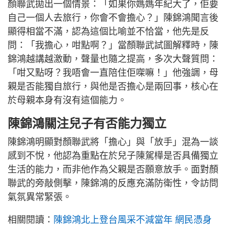
顏聯武拋出一個情景：「如果你媽媽年紀大了，佢要
自己一個人去旅行，你會不會擔心？」陳錦鴻聞言後
顯得相當不滿，認為這個比喻並不恰當，他先是反
問：「我擔心，咁點啊？」當顏聯武試圖解釋時，陳
錦鴻越講越激動，聲量也隨之提高，多次大聲質問：
「咁又點呀？我唔會一直陪住佢㗎嘛！」他強調，母
親是否能獨自旅行，與他是否擔心是兩回事，核心在
於母親本身有沒有這個能力。
陳錦鴻關注兒子有否能力獨立
陳錦鴻明顯對顏聯武將「擔心」與「放手」混為一談
感到不悅，他認為重點在於兒子陳駕樺是否具備獨立
生活的能力，而非他作為父親是否願意放手。面對顏
聯武的旁敲側擊，陳錦鴻的反應充滿防衛性，令訪問
氣氛異常緊張。
相關閱讀：
陳錦鴻北上登台風采不減當年 網民憑身