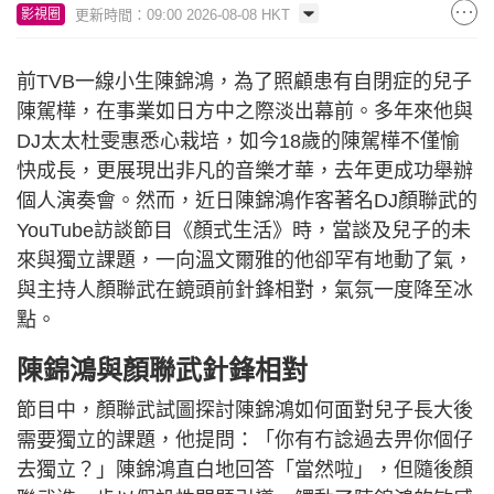
更新時間：09:00 2026-08-08 HKT
影視圈
前TVB一線小生陳錦鴻，為了照顧患有自閉症的兒子
陳駕樺，在事業如日方中之際淡出幕前。多年來他與
DJ太太杜雯惠悉心栽培，如今18歲的陳駕樺不僅愉
快成長，更展現出非凡的音樂才華，去年更成功舉辦
個人演奏會。然而，近日陳錦鴻作客著名DJ顏聯武的
YouTube訪談節目《顏式生活》時，當談及兒子的未
來與獨立課題，一向溫文爾雅的他卻罕有地動了氣，
與主持人顏聯武在鏡頭前針鋒相對，氣氛一度降至冰
點。
陳錦鴻與顏聯武針鋒相對
節目中，顏聯武試圖探討陳錦鴻如何面對兒子長大後
需要獨立的課題，他提問：「你有冇諗過去畀你個仔
去獨立？」陳錦鴻直白地回答「當然啦」，但隨後顏