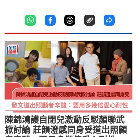
陳錦鴻護自閉兒激動反駁顏聯武
掀討論 莊韻澄感同身受道出照顧