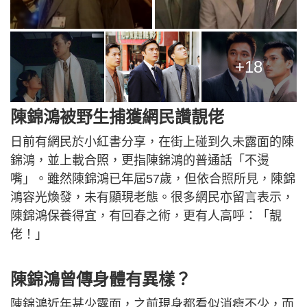
+18
陳錦鴻被野生捕獲網民讚靚佬
日前有網民於小紅書分享，在街上碰到久未露面的陳
錦鴻，並上載合照，更指陳錦鴻的普通話「不燙
嘴」。雖然陳錦鴻已年屆57歲，但依合照所見，陳錦
鴻容光煥發，未有顯現老態。很多網民亦留言表示，
陳錦鴻保養得宜，有回春之術，更有人高呼：「靚
佬！」
陳錦鴻曾傳身體有異樣？
陳錦鴻近年甚少露面，之前現身都看似消瘦不少，而