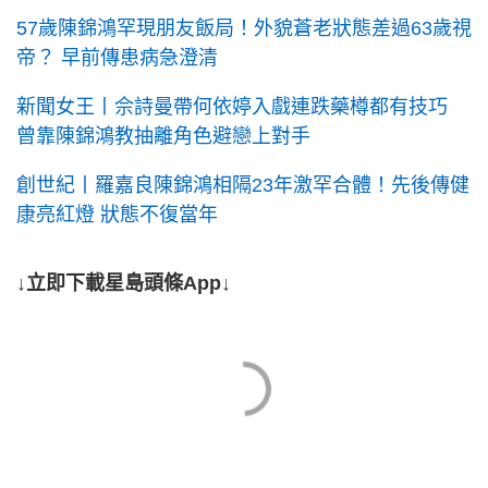
57歲陳錦鴻罕現朋友飯局！外貌蒼老狀態差過63歲視
帝？ 早前傳患病急澄清
新聞女王丨佘詩曼帶何依婷入戲連跌藥樽都有技巧
曾靠陳錦鴻教抽離角色避戀上對手
創世紀丨羅嘉良陳錦鴻相隔23年激罕合體！先後傳健
康亮紅燈 狀態不復當年
↓立即下載星島頭條App↓