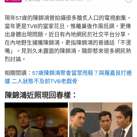
現年57歲的陳錦鴻曾拍攝很多膾炙人口的電視劇集，
當年更是TVB的當家花旦，惟離巢後作風低調，更傳
出身體出現問題。近日有內地網民於社交平台分享，
在內地野生捕獲陳錦鴻，更指陳錦鴻的普通話「不燙
嘴」。見到久未露面的陳錦鴻，隨即惹來很多網民熱
烈討論。
相關閱讀：
57歲陳錦鴻聚會當眾甩鞋？與羅嘉良打邊
爐 二人狀態不及前TVB老戲骨
陳錦鴻近照現回春樣：