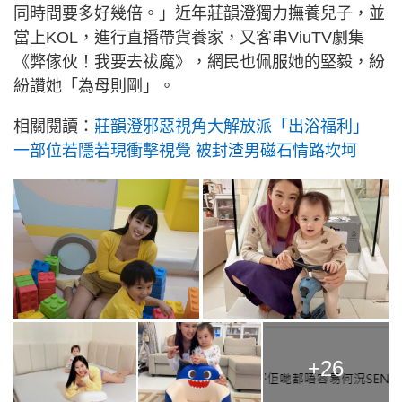
同時間要多好幾倍。」近年莊韻澄獨力撫養兒子，並
當上KOL，進行直播帶貨養家，又客串ViuTV劇集
《弊傢伙！我要去祓魔》，網民也佩服她的堅毅，紛
紛讚她「為母則剛」。
相關閱讀：
莊韻澄邪惡視角大解放派「出浴福利」
一部位若隱若現衝擊視覺 被封渣男磁石情路坎坷
+26