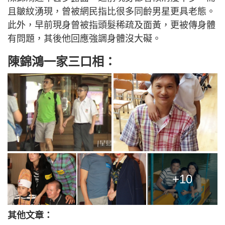
且皺紋湧現，曾被網民指比很多同齡男星更具老態。
此外，早前現身曾被指頭髮稀疏及面黃，更被傳身體
有問題，其後他回應強調身體沒大礙。
陳錦鴻一家三口相：
+10
其他文章：