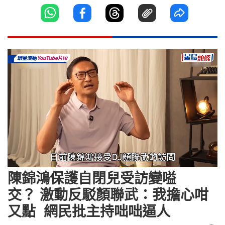
Loaded
:
Unmute
45.15%
陳錦鴻保護自閉兒受訪變嗌
交？ 激動反駁顏聯武：我擔心咁
又點 網民批主持咄咄逼人