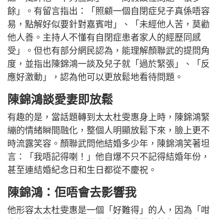
餘」。有留言指出：「照顧一個自閉症兒子真係唔容
易，點解好似要針對嘉賓咁」、「未經他人苦，莫勸
他人善。主持人不懂有自閉症患者家人的經歷同感
受」。但也有部分網民認為，能理解顏聯武的提問角
度，並指出陳錦鴻一談及兒子就「過於緊張」、「反
應好激動」，認為他可以更放鬆地看待問題。
陳錦鴻談愛妻即放鬆
有趣的是，當話題轉到太太杜雯惠身上時，陳錦鴻緊
繃的情緒瞬間融化，整個人明顯放鬆下來，臉上更不
時流露笑容。顏聯武問他結婚多少年，陳錦鴻笑著坦
言：「我唔記得喇！」他自爆不只不記得結婚年份，
甚至連結婚紀念日和生日都從不慶祝。
陳錦鴻：佢唔會去影響我
他形容太太杜雯惠是一個「好難得」的人，因為「咁