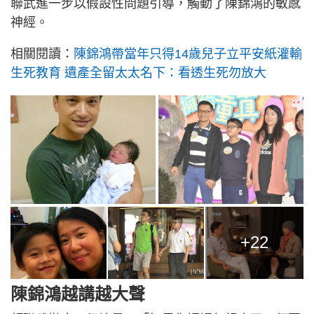
聯武進一步以假設性問題引導，觸動了陳錦鴻的敏感
神經。
相關閱讀：
陳錦鴻帶當年只得14歲兒子立平安紙灌輸
生死教育 遺產全留太太名下：看透生死勿放大
+22
陳錦鴻越講越大聲