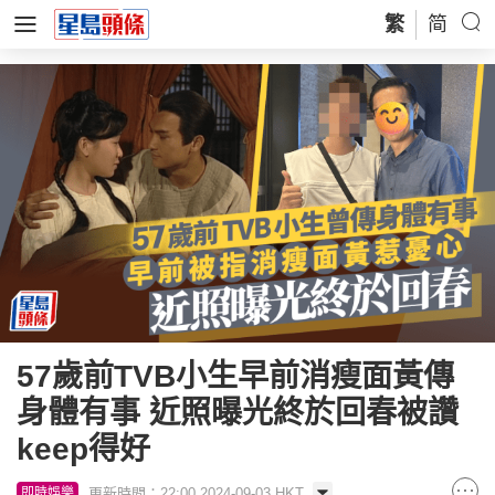
繁
简
57歲前TVB小生早前消瘦面黃傳
身體有事 近照曝光終於回春被讚
keep得好
更新時間：22:00 2024-09-03 HKT
即時娛樂