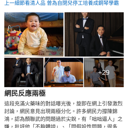
上一細節看清人品 曾為自閉兒停工培養成鋼琴學霸
+29
網民反應兩極
這段充滿火藥味的對話曝光後，旋即在網上引發激烈
討論，網民意見出現兩極分化。許多網民力撐陳錦
鴻，認為顏聯武的問題過於尖銳，有「咄咄逼人」之
嫌，批評他「不夠體諒」、「問假設性問題，很多