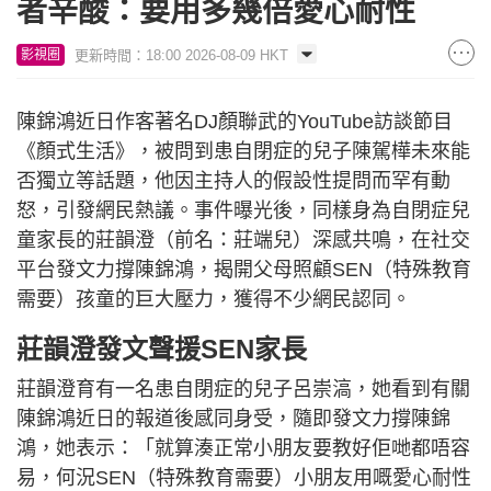
者辛酸：要用多幾倍愛心耐性
更新時間：18:00 2026-08-09 HKT
影視圈
陳錦鴻近日作客著名DJ顏聯武的YouTube訪談節目
《顏式生活》，被問到患自閉症的兒子陳駕樺未來能
否獨立等話題，他因主持人的假設性提問而罕有動
怒，引發網民熱議。事件曝光後，同樣身為自閉症兒
童家長的莊韻澄（前名：莊端兒）深感共鳴，在社交
平台發文力撐陳錦鴻，揭開父母照顧SEN（特殊教育
需要）孩童的巨大壓力，獲得不少網民認同。
莊韻澄發文聲援SEN家長
莊韻澄育有一名患自閉症的兒子呂崇滈，她看到有關
陳錦鴻近日的報道後感同身受，隨即發文力撐陳錦
鴻，她表示：「就算湊正常小朋友要教好佢哋都唔容
易，何況SEN（特殊教育需要）小朋友用嘅愛心耐性